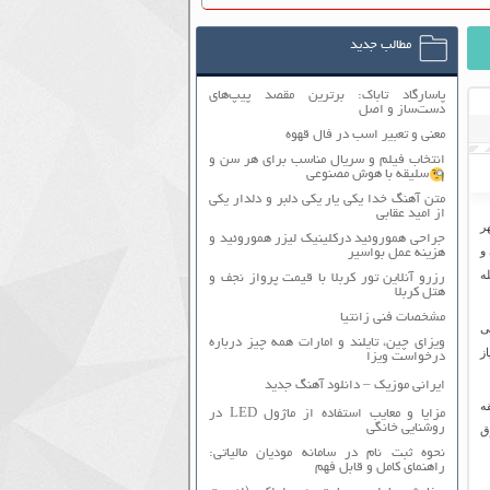
مطالب جدید
پاسارگاد تاباک: برترین مقصد پیپ‌های
دست‌ساز و اصل
معنی و تعبیر اسب در فال قهوه
انتخاب فیلم و سریال مناسب برای هر سن و
سلیقه با هوش مصنوعی
متن آهنگ خدا یکی یار یکی دلبر و دلدار یکی
از امید عقابی
 استان تهران است و در منطقهٔ ۱ شهر
جراحی هموروئید درکلینیک لیزر هموروئید و
و
هزینه عمل بواسیر
ه
رزرو آنلاین تور کربلا با قیمت پرواز نجف و
هتل کربلا
مشخصات فنی زانتیا
ی
ویزای چین، تایلند و امارات همه چیز درباره
ز
درخواست ویزا
ایرانی موزیک – دانلود آهنگ جدید
ه
مزایا و معایب استفاده از ماژول LED در
روشنایی خانگی
ق
نحوه ثبت نام در سامانه مودیان مالیاتی:
راهنمای کامل و قابل فهم