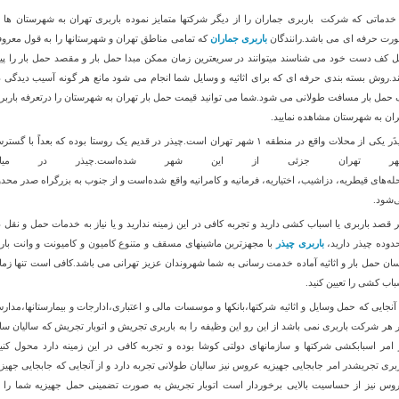
 خدماتی که شرکت باربری جماران را از دیگر شرکتها متمایز نموده باربری تهران به شهرستان ها ب
رت حرفه ای می باشد.رانندگان
باربری جماران
که تمامی مناطق تهران و شهرستانها را به قول معرو
ل کف دست خود می شناسند میتوانند در سریعترین زمان ممکن مبدا حمل بار و مقصد حمل بار را پید
ند.روش بسته بندی حرفه ای که برای اثاثیه و وسایل شما انجام می شود مانع هر گونه آسیب دیدگی د
 حمل بار مسافت طولانی می شود.شما می توانید قیمت حمل بار تهران به شهرستان را درتعرفه باربر
ران به شهرستان مشاهده نمایید.
چیذَر یکی از محلات واقع در منطقه ۱ شهر تهران است.چیذر در قدیم یک روستا بوده که بعداً با گست
هر تهران جزئی از این شهر شده‌است.چیذر در میان
له‌های قیطریه، دزاشیب، اختیاریه، فرمانیه و کامرانیه واقع شده‌است و از جنوب به بزرگراه صدر محدو
‌شود.
ر قصد باربری یا اسباب کشی دارید و تجربه کافی در این زمینه ندارید و یا نیاز به خدمات حمل و نقل د
دوده چیذر دارید،
باربری چیذر
با مجهزترین ماشینهای مسقف و متنوع کامیون و کامیونت و وانت بار 
سان حمل بار و اثاثیه آماده خدمت رسانی به شما شهروندان عزیز تهرانی می باشد.کافی است تنها زما
باب کشی را تعیین کنید.
 آنجایی که حمل وسایل و اثاثیه شرکتها،بانکها و موسسات مالی و اعتباری،ادارجات و بیمارستانها،مدار
ر هر شرکت باربری نمی باشد از این رو این وظیفه را به باربری تجریش و اتوبار تجریش که سالیان سا
 امر اسبابکشی شرکتها و سازمانهای دولتی کوشا بوده و تجربه کافی در این زمینه دارد محول کنید
ربری تجریشدر امر جابجایی جهیزیه عروس نیز سالیان طولانی تجربه دارد و از آنجایی که جابجایی جهیزی
وس نیز از حساسیت بالایی برخوردار است اتوبار تجریش به صورت تضمینی حمل جهیزیه شما را ب