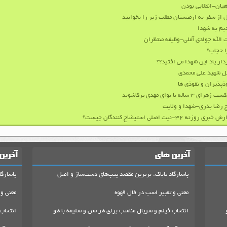
هیان-انقلابی بودن
 از سفر به ارمنستان مطلب زیر را بخوانید
یم به شهدا
 الله جوادی آملی-وظیفه منتظران
 حجاب؟
ار یاد این شهدا می افتید؟؟
ل شهید علی محمدی
ذپذیران و نفوذی‌ ها
زهرای ۳ ساله با نوای مهدی ترکاشوند
 رضا بذری-شهدا و ولایت
بری روزنه ۳۲-نیت اصلی استیضاح کنندگان چیست؟
آخرین های
آخرین
پاسارگاد تاباک: برترین مقصد پیپ‌های دست‌ساز و اصل
پاسارگا
معنی و تعبیر اسب در فال قهوه
معنی و 
انتخاب فیلم و سریال مناسب برای هر سن و سلیقه با هو
انتخاب