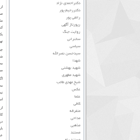
دکتراحمدی نژاد
از
دکتررحیم پور
صو
رائفی پور
مث
رپورتاژ آگهی
کن
روایت جنگ
یک
سخنرانی
ته
سیاسی
سیدحسن نصرالله
ش
شهدا
مح
شهید بهشتی
می
شهید مطهری
اگ
شیخ مهدی طائب
مح
عکس
نی
علما
اس
کافی
از
متفرقه
کا
مداحی
در
مذهبی
با
مستند
عر
مستند راه