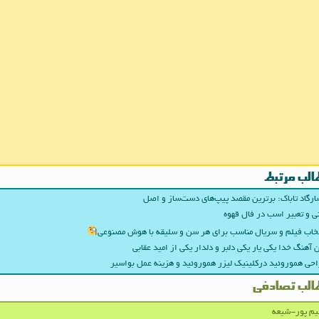
الب مرتبط
ارگاد تاباک: برترین مقصد پیپ‌های دست‌ساز و اصل
ی و تعبیر اسب در فال قهوه
خاب فیلم و سریال مناسب برای هر سن و سلیقه با هوش مصنوعی
 آهنگ خدا یکی یار یکی دلبر و دلدار یکی از امید عقابی
حی هموروئید درکلینیک لیزر هموروئید و هزینه عمل بواسیر
الب تصادفی
یم پور-شیعه