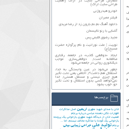
سفارش طراحی سایت در اراک (اهمیت
طراحی سایت اراک)
ه
خودرو هیدروژنی
ف
فیلتر ممبران
ا
دانلود آهنگ نم نم بارون زد از رضا مریدی
ر
آشنایی با رنو تالیسمان
ی
مجید رضوی قلبمی پس
توییت | علت نورانیت و نام پرآوازه حضرت
رش
مسیح(ع)
ایجاد «دوقطبی کاذب» در جامعه، رفتاری
د
منافقانه است/ دوقطبی‌سازی موجب
دیکتاتوری روانی در جامعه می‌شود
چطور می‌شود در عین وابستگی به خدا،
ر
استقلال هم داشت؟/ اخلاص یعنی تحت تأثیر
هیچ چیزی نیستی و مستقل هستی/ خدا
و
نمی‌خواهد کسی بدون استقلال و تحت تأثیر
جوّ، خوب بشود
ن
برچسب‌ها
س
ل
اربعین
اذان با صدای شهید مطهری
اصل مذاکرات
.
اظهارات تکان دهنده عباسی درباره برجام
اهمیت اذان از دیدگاه شهید مطهری
بازخوانی یک پرونده
ه
بازخوانی یک کودتا
با مذاکره مخالف نیستم، اما ...
ر
تولید ملی
جراحی زیبایی بینی
برجام