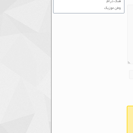
هنگ درام
وطن موزیک