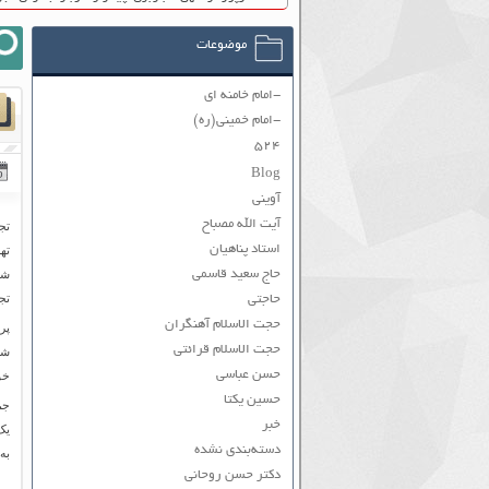
موضوعات
-امام خامنه ای
-امام خمینی(ره)
۵۲۴
Blog
آوینی
آیت الله مصباح
استاد پناهیان
ته
حاج سعید قاسمی
شل
تج
حاجتی
حجت الاسلام آهنگران
پر
حجت الاسلام قرائتی
شم
حسن عباسی
خود
حسین یکتا
جم
خبر
یک
دسته‌بندی نشده
به
دکتر حسن روحانی