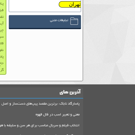
تهران
پنا
قبل
تقد
تبلیغات متنی
آیت
چرا
سرد
قات
نفو
پادکست 
حاج
گزارش خ
آخرین های
پاسارگاد تاباک: برترین مقصد پیپ‌های دست‌ساز و اصل
معنی و تعبیر اسب در فال قهوه
انتخاب فیلم و سریال مناسب برای هر سن و سلیقه با هو