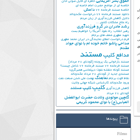
حقوق بشر آمریکایی
خاطره ای فایل صوتی اذان
خلاصه ای از مواضع حضرت امام خامنه ای
داعش
ه
خلاصه مستند فرمانده 76
دانلود مستند فرمانده 76
درخواست مک‌دونالد
م
دلایل کاهش فرزندآوری از زبان مردم
راه علاج مشکلات کشور ...
رشد مادران در گرو فرزندآوری
رهبر انقلاب: راه نفوذ آمریکا را خواهیم بست
ی
شهید مطهری
ضعف های برجام
ی
فرم درخواست اعطای نمایندگی در ایران
محمد مطهری
مداحی پاشو خانم خونه ام با نوای جواد
ی
مقدم
مستند
ر
مدافع کلیپ
ی
مستند بازخوانی یک پرونده (کودتای 28 مرداد)
مستند فرمانده 76
مستند فرمانده 76 شامل چیست؟
مستند کوتاه «نقشه نفوذ؛ دیپلماسی همبرگری»
مستندی جدید از کودتای 28 مرداد
مک‌دونالد
نماهنگ
نقاط قوت برجام
نهضت ملي شدن صنعت نفت
ورود مک‌دونالد
کارشناس شبکه جهانی ولایت
کلیپ
کلیپ مستند
کاهش فرزندآوری
کودتای 28 مرداد
گلچین مولودی ولادت حضرت ابوالفضل
العباس(ع) با نوای محمود کریمی
پیوندها
Filmo