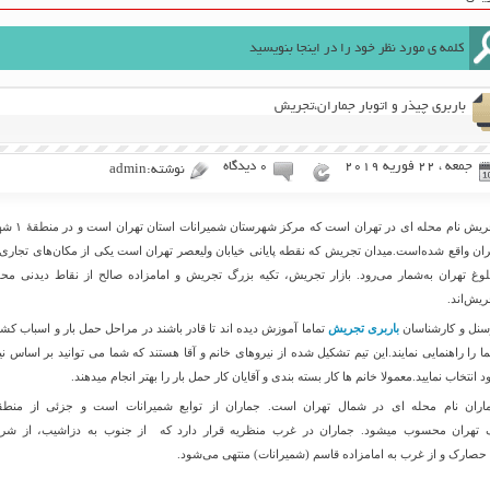
باربری چیذر و اتوبار جماران،تجریش
جمعه ، 22 فوریه 2019
۰ دیدگاه
نوشته:admin
تجریش نام محله ای در تهران است که مرکز شهرستان شمیرانات
ران واقع شده‌است.میدان تجریش که نقطه پایانی خیابان ولیعصر تهران است یکی از مکان‌های تجاری 
وغ تهران به‌شمار می‌رود. بازار تجریش، تکیه بزرگ تجریش و امامزاده صالح از نقاط دیدنی محل
ریش‌اند.
سنل و کارشناسان
باربری تجریش
تماما آموزش دیده اند تا قادر باشند در مراحل حمل بار و اسباب کش
ا را راهنمایی نمایند.این تیم تشکیل شده از نیروهای خانم و آقا هستند که شما می توانید بر اساس نیا
 انتخاب نمایید.معمولا خانم ها کار بسته بندی و آقایان کار حمل بار را بهتر انجام میدهند.
اران نام محله ای در شمال تهران است. جماران از توابع شمیرانات است و جزئی از منطق
 تهران محسوب میشود. جماران در غرب منظریه قرار دارد که از جنوب به دزاشیب، از شر
 حصارک و از غرب به امامزاده قاسم (شمیرانات) منتهی می‌شود.