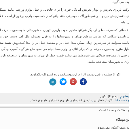
ده می گیرد.
کت باربری تجریش و اتوبار تجریش آمادگی خورد را برای جابجایی و حمل لوازم ورزشی مانند دستگا
ی بدنسازی،تردمیل و… و همینطور آلات موسیقی مانند پیانو که از حساسیت بالایی برخوردار است اعلا
 نماید.
 خدماتی که شرکت ما را از دیگر شرکتها متمایز نموده باربری تهران به شهرستان ها به صورت حرفه ا
 باشد.رانندگانی که تمامی مناطق تهران و شهرستانها را به قول معروف مثل کف دست خود م
اسند میتوانند در سریعترین زمان ممکن مبدا حمل بار و مقصد حمل بار را پیدا کنند.روش
بسته بند
ایل منزل
به صورت حرفه ای که برای اثاثیه و لوازم شما انجام می شود مانع هر گونه آسیب دیدگی د
 حمل بار مسافت طولانی می شود.شما می توانید قیمت حمل بار تهران به شهرستان را درتعرفه باربر
ران به شهرستان مشاهده نمایید.
اگر از مطلب راضی بودید آنرا برای دوستانتان به اشتراک بگذارید
وضوع :
رپورتاژ آگهی
رچسب ها :
اتوبار جماران
,
باربری تجریش
,
باربری جماران
,
باربری چیذر
ن دیدگاه
یل شما آشکار نمی شود