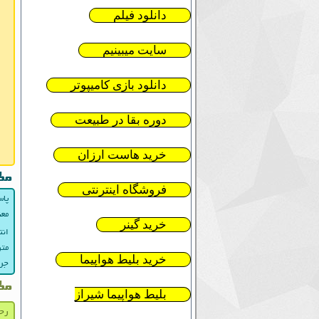
دانلود فیلم
سایت میبینیم
دانلود بازی کامیپوتر
دوره بقا در طبیعت
خرید هاست ارزان
مط
فروشگاه اینترنتی
پاس
معن
خرید گینر
انت
متن
خرید بلیط هواپیما
جرا
مط
بلیط هواپیما شیراز
رح