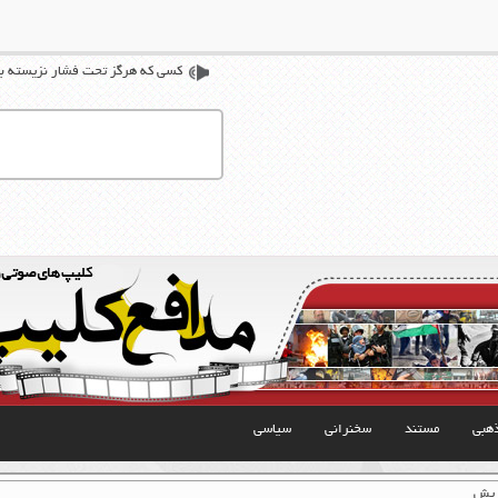
كسي كه هرگز تحت فشار نزيسته با
هبی
مستند
سخنرانی
سیاسی
جریش