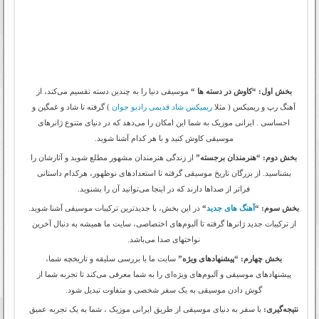
بخش اول: “کاوش در دسته ها “
موسیقی دنیا را به چندین دسته تقسیم می‌کند، از
آهنگ رپ و ریمیکس ( مثلا
ریمیکس شاد قدیمی رادیو جوان
) گرفته تا شاد و غمگین و
احساسی . ایرانی موزیک به شما این امکان را می‌دهد که در دنیای متنوع ژانرهای
موسیقی کاوش کنید و با هر کدام آشنا شوید.
بخش دوم: “هنرمندان برجسته”
از زندگی هنرمندان مشهور مطلع شوید و آثارشان را
بشناسید. از بزرگان تاریخ موسیقی گرفته تا استعدادهای نوظهور، هرکدام داستانی
فراتر از صداها دارند که در اینجا می‌توانید آن را بشنوید.
بخش سوم: “
آهنگ های جدید
“
در این بخش، با جدیدترین ترکیبات موسیقی آشنا شوید.
از ترکیبات جدید ژانرها گرفته تا آلبوم‌های اختصاصی، سایت ما همیشه به دنبال آخرین
نواختهای صدا می‌باشد.
بخش چهارم: “پیشنهادهای ویژه”
سایت ما با بررسی سلیقه و تاریخچه شما،
پیشنهادهای موسیقی و آلبوم‌های ویژه‌ای را به شما معرفی می‌کند تا تجربه شما از
گوش دادن موسیقی به یک سفر شخصی و متفاوت تبدیل شود.
نتیجه‌گیری:
با سفر به دنیای موسیقی از طریق ایرانی موزیک ، شما به یک تجربه عمیق