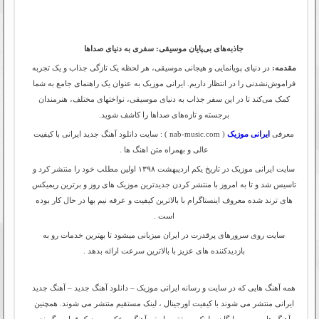
جاذبه‌های بی‌پایان موسیقی: سفری به دنیای صداها
مقدمه:
در دنیای پویانمایی و هیجانی موسیقی، هر لحظه یک تازگی جذاب و یک تجربه
فراموش‌نشدنی را در انتظار داریم. ایرانی موزیک به عنوان یک راهنمای جامع به شما
کمک می‌کند تا در این سفر جذاب به دنیای موسیقی، نواختهای مختلف، هنرمندان
برجسته و تازه‌های صداها را کاشف شوید.
معرفی
ایرانی موزیک
( nab-music.com ) : سایت دانلود آهنگ جدید ایرانی با کیفیت
عالی و بهمراه متن اهنگ ها .
سایت ایرانی موزیک در تاریخ یکم اردیبهشت ۱۳۹۸ اولین مطلب خود را منتشر کرد و
تاسیس شد و تا به امروز با منتشر کردن جدیدترین موزیک های روز و برترین ریمیکس
های ترند شده معروف اینستاگرام با بالاترین کیفیت و عرفه نیم بها در حال کار بوده
است .
سایت روی سرورهای پرقدرت در ایران میزبانی میشود تا بهترین خدمات رو به
بازدیدکننده های عزیز با بالاترین سرعت ارائه بدهد .
همه آهنگ هایی که در سایت و رسانه ایرانی موزیک – دانلود آهنگ جدید – آهنگ جدید
ایرانی منتشر می شوند با کیفیت اورجینال ، لینک مستقیم منتشر می شوند. همچنین
آهنگ ها بصورت رایگان و لینک مستقیم با متن آهنگ و عکس موزیک قرار میگیرند.