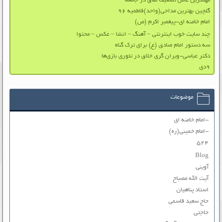
مهمترین عامل تضعیف نفاق در جامعه
گلچین بهترین مداحی(واحد)فاطمیه ۹۶
امام خامنه ای-پیغمبر اکرم (ص)
چند سایت خوب اینترنتی – آهنگ – انشا – عکس – محتوا
سه دستور امام صادق (ع) برای ترک گناه
دکتر عباسی-ویران گری خلاق در تئوری بازی‌ها
۹دی
موضوعات
-امام خامنه ای
-امام خمینی(ره)
۵۲۴
Blog
آوینی
آیت الله مصباح
استاد پناهیان
حاج سعید قاسمی
حاجتی