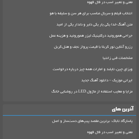
معنی و تعبیر اسب در فال قهوه
انتخاب فیلم و سریال مناسب برای هر سن و سلیقه با هو
متن آهنگ خدا یکی یار یکی دلبر و دلدار یکی از امید
جراحی هموروئید درکلینیک لیزر هموروئید و هزینه عمل
رزرو آنلاین تور کربلا با قیمت پرواز نجف و هتل کربل
مشخصات فنی زانتیا
ویزای چین، تایلند و امارات همه چیز درباره درخواست
ایرانی موزیک – دانلود آهنگ جدید
مزایا و معایب استفاده از ماژول LED در روشنایی خانگ
آخرین های
پاسارگاد تاباک: برترین مقصد پیپ‌های دست‌ساز و اصل
معنی و تعبیر اسب در فال قهوه