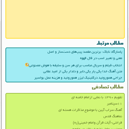
مطالب مرتبط
پاسارگاد تاباک: برترین مقصد پیپ‌های دست‌ساز و اصل
معنی و تعبیر اسب در فال قهوه
انتخاب فیلم و سریال مناسب برای هر سن و سلیقه با هوش مصنوعی
متن آهنگ خدا یکی یار یکی دلبر و دلدار یکی از امید عقابی
جراحی هموروئید درکلینیک لیزر هموروئید و هزینه عمل بواسیر
مطالب تصادفی
تقویم ۱۳۹۰ با نمایی ازامام خامنه ای
۱۱سپتامبر
آهنگ سراب آیین با موضوع مذاکرات هسته ای
نماهنگ قدس
قرائتی-آیات قرآن وامام خمینی(ره)