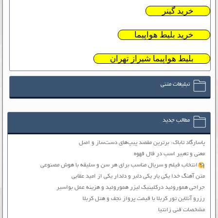
خرید گینر
خرید بلیط هواپیما
بلیط هواپیما شیراز تهران
تبلیغات متنی
مطالب جدید
پاسارگاد تاباک: برترین مقصد پیپ‌های دست‌ساز و اصل
معنی و تعبیر اسب در فال قهوه
انتخاب فیلم و سریال مناسب برای هر سن و سلیقه با هوش مصنوعی
متن آهنگ خدا یکی یار یکی دلبر و دلدار یکی از امید عقابی
جراحی هموروئید درکلینیک لیزر هموروئید و هزینه عمل بواسیر
رزرو آنلاین تور کربلا با قیمت پرواز نجف و هتل کربلا
مشخصات فنی زانتیا