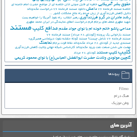
حقوق بشر آمریکایی
خاطره ای فایل صوتی اذان
خلاصه ای از مواضع حضرت امام خامنه ای
داعش
خلاصه مستند فرمانده 76
دانلود مستند فرمانده 76
درخواست مک‌دونالد
دلایل کاهش فرزندآوری از زبان مردم
راه علاج مشکلات کشور ...
رشد مادران در گرو فرزندآوری
رهبر انقلاب: راه نفوذ آمریکا را خواهیم بست
شهید مطهری
ضعف های برجام
فرم درخواست اعطای نمایندگی در ایران
محمد مطهری
مستند
مدافع کلیپ
مداحی پاشو خانم خونه ام با نوای جواد مقدم
مستند بازخوانی یک پرونده (کودتای 28 مرداد)
مستند فرمانده 76
مستند فرمانده 76 شامل چیست؟
مستند کوتاه «نقشه نفوذ؛ دیپلماسی همبرگری»
نماهنگ
مستندی جدید از کودتای 28 مرداد
مک‌دونالد
نقاط قوت برجام
نهضت ملي شدن صنعت نفت
ورود مک‌دونالد
کارشناس شبکه جهانی ولایت
کاهش فرزندآوری
کلیپ
کلیپ مستند
کودتای 28 مرداد
گلچین مولودی ولادت حضرت ابوالفضل العباس(ع) با نوای محمود کریمی
پیوندها
Filmo
هنگ درام
وطن موزیک
آخرین های