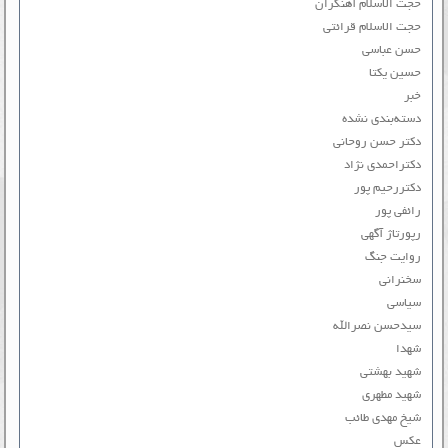
حجت الاسلام آهنگران
حجت الاسلام قرائتی
حسن عباسی
حسین یکتا
خبر
دسته‌بندی نشده
دکتر حسن روحانی
دکتراحمدی نژاد
دکتررحیم پور
رائفی پور
رپورتاژ آگهی
روایت جنگ
سخنرانی
سیاسی
سیدحسن نصرالله
شهدا
شهید بهشتی
شهید مطهری
شیخ مهدی طائب
عکس