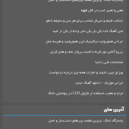
پاسارگاد تاباک: برترین مقصد پیپ‌های دست‌ساز و اصل
معنی و تعبیر اسب در فال قهوه
انتخاب فیلم و سریال مناسب برای هر سن و سلیقه با هو
متن آهنگ خدا یکی یار یکی دلبر و دلدار یکی از امید
جراحی هموروئید درکلینیک لیزر هموروئید و هزینه عمل
رزرو آنلاین تور کربلا با قیمت پرواز نجف و هتل کربل
مشخصات فنی زانتیا
ویزای چین، تایلند و امارات همه چیز درباره درخواست
ایرانی موزیک – دانلود آهنگ جدید
مزایا و معایب استفاده از ماژول LED در روشنایی خانگ
آخرین های
پاسارگاد تاباک: برترین مقصد پیپ‌های دست‌ساز و اصل