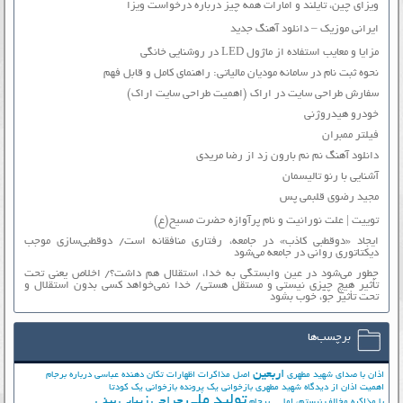
ویزای چین، تایلند و امارات همه چیز درباره درخواست ویزا
ایرانی موزیک – دانلود آهنگ جدید
مزایا و معایب استفاده از ماژول LED در روشنایی خانگی
نحوه ثبت نام در سامانه مودیان مالیاتی: راهنمای کامل و قابل فهم
سفارش طراحی سایت در اراک (اهمیت طراحی سایت اراک)
خودرو هیدروژنی
فیلتر ممبران
دانلود آهنگ نم نم بارون زد از رضا مریدی
آشنایی با رنو تالیسمان
مجید رضوی قلبمی پس
توییت | علت نورانیت و نام پرآوازه حضرت مسیح(ع)
ایجاد «دوقطبی کاذب» در جامعه، رفتاری منافقانه است/ دوقطبی‌سازی موجب
دیکتاتوری روانی در جامعه می‌شود
چطور می‌شود در عین وابستگی به خدا، استقلال هم داشت؟/ اخلاص یعنی تحت
تأثیر هیچ چیزی نیستی و مستقل هستی/ خدا نمی‌خواهد کسی بدون استقلال و
تحت تأثیر جوّ، خوب بشود
برچسب‌ها
اربعین
اذان با صدای شهید مطهری
اصل مذاکرات
اظهارات تکان دهنده عباسی درباره برجام
اهمیت اذان از دیدگاه شهید مطهری
بازخوانی یک پرونده
بازخوانی یک کودتا
تولید ملی
جراحی زیبایی بینی
با مذاکره مخالف نیستم، اما ...
برجام