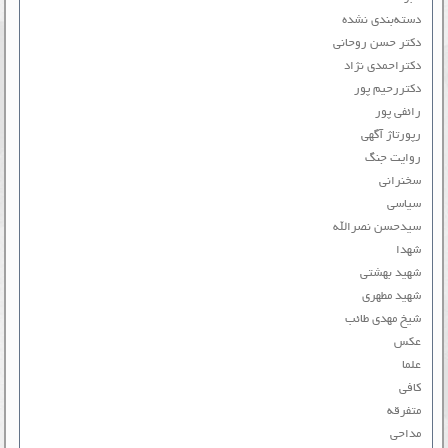
دسته‌بندی نشده
دکتر حسن روحانی
دکتراحمدی نژاد
دکتررحیم پور
رائفی پور
رپورتاژ آگهی
روایت جنگ
سخنرانی
سیاسی
سیدحسن نصرالله
شهدا
شهید بهشتی
شهید مطهری
شیخ مهدی طائب
عکس
علما
کافی
متفرقه
مداحی