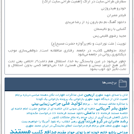
سفارش طراحی سایت در اراک (اهمیت طراحی سایت اراک)
خودرو هیدروژنی
فیلتر ممبران
دانلود آهنگ نم نم بارون زد از رضا مریدی
آشنایی با رنو تالیسمان
مجید رضوی قلبمی پس
توییت | علت نورانیت و نام پرآوازه حضرت مسیح(ع)
ایجاد «دوقطبی کاذب» در جامعه، رفتاری منافقانه است/ دوقطبی‌سازی موجب
دیکتاتوری روانی در جامعه می‌شود
چطور می‌شود در عین وابستگی به خدا، استقلال هم داشت؟/ اخلاص یعنی تحت
تأثیر هیچ چیزی نیستی و مستقل هستی/ خدا نمی‌خواهد کسی بدون استقلال و
تحت تأثیر جوّ، خوب بشود
برچسب‌ها
اربعین
اذان با صدای شهید مطهری
اصل مذاکرات
اظهارات تکان دهنده عباسی درباره برجام
اهمیت اذان از دیدگاه شهید مطهری
بازخوانی یک پرونده
بازخوانی یک کودتا
تولید ملی
جراحی زیبایی بینی
با مذاکره مخالف نیستم، اما ...
برجام
حقوق بشر آمریکایی
خاطره ای فایل صوتی اذان
خلاصه ای از مواضع حضرت امام خامنه ای
داعش
خلاصه مستند فرمانده 76
دانلود مستند فرمانده 76
درخواست مک‌دونالد
دلایل کاهش فرزندآوری از زبان مردم
راه علاج مشکلات کشور ...
رشد مادران در گرو فرزندآوری
رهبر انقلاب: راه نفوذ آمریکا را خواهیم بست
شهید مطهری
ضعف های برجام
فرم درخواست اعطای نمایندگی در ایران
محمد مطهری
مستند
مدافع کلیپ
مداحی پاشو خانم خونه ام با نوای جواد مقدم