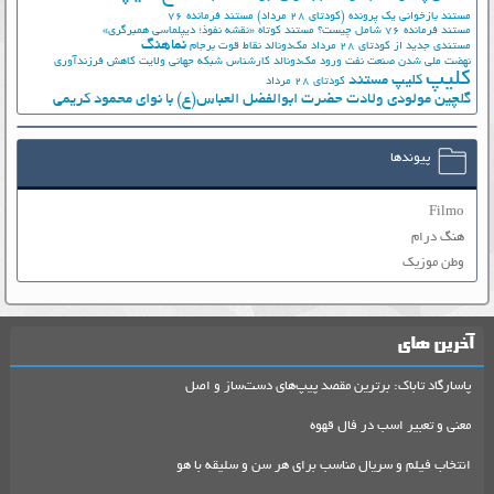
مستند بازخوانی یک پرونده (کودتای 28 مرداد)
مستند فرمانده 76
مستند فرمانده 76 شامل چیست؟
مستند کوتاه «نقشه نفوذ؛ دیپلماسی همبرگری»
نماهنگ
مستندی جدید از کودتای 28 مرداد
مک‌دونالد
نقاط قوت برجام
نهضت ملي شدن صنعت نفت
ورود مک‌دونالد
کارشناس شبکه جهانی ولایت
کاهش فرزندآوری
کلیپ
کلیپ مستند
کودتای 28 مرداد
گلچین مولودی ولادت حضرت ابوالفضل العباس(ع) با نوای محمود کریمی
پیوندها
Filmo
هنگ درام
وطن موزیک
آخرین های
پاسارگاد تاباک: برترین مقصد پیپ‌های دست‌ساز و اصل
معنی و تعبیر اسب در فال قهوه
انتخاب فیلم و سریال مناسب برای هر سن و سلیقه با هو