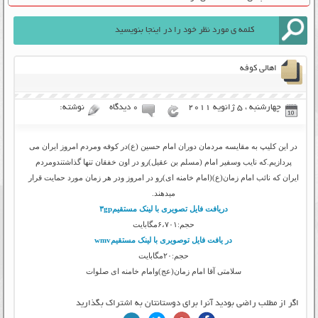
اهالی کوفه
چهارشنبه ، 5 ژانویه 2011
۰ دیدگاه
نوشته:
در این کلیپ به مقایسه مردمان دوران امام حسین (ع)در کوفه ومردم امروز ایران می
پردازیم.که نایب وسفیر امام (مسلم بن عقیل)رو در اون خفقان تنها گذاشتندومردم
ایران که نائب امام زمان(ع)(امام خامنه ای)رو در امروز ودر هر زمان مورد حمایت قرار
میدهند.
دریافت فایل تصویری با لینک مستقیم۳gp
حجم:۶،۷۰۱مگابایت
در یافت فایل توصویری با لینک مستقیمwmv
حجم:۲۰مگابایت
سلامتی آقا امام زمان(عج)وامام خامنه ای صلوات
اگر از مطلب راضی بودید آنرا برای دوستانتان به اشتراک بگذارید