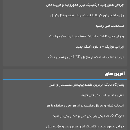
جراحی هموروئید درکلینیک لیزر هموروئید و هزینه عمل
رزرو آنلاین تور کربلا با قیمت پرواز نجف و هتل کربل
مشخصات فنی زانتیا
ویزای چین، تایلند و امارات همه چیز درباره درخواست
ایرانی موزیک – دانلود آهنگ جدید
مزایا و معایب استفاده از ماژول LED در روشنایی خانگ
آخرین های
پاسارگاد تاباک: برترین مقصد پیپ‌های دست‌ساز و اصل
معنی و تعبیر اسب در فال قهوه
انتخاب فیلم و سریال مناسب برای هر سن و سلیقه با هو
متن آهنگ خدا یکی یار یکی دلبر و دلدار یکی از امید
جراحی هموروئید درکلینیک لیزر هموروئید و هزینه عمل