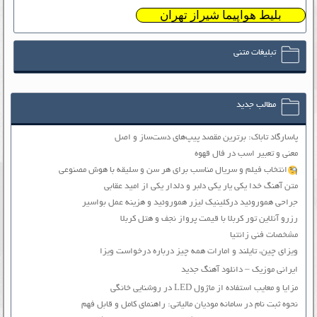
بلیط هواپیما شیراز تهران
تبلیغات متنی
مطالب جدید
پاسارگاد تاباک: برترین مقصد پیپ‌های دست‌ساز و اصل
معنی و تعبیر اسب در فال قهوه
انتخاب فیلم و سریال مناسب برای هر سن و سلیقه با هوش مصنوعی
متن آهنگ خدا یکی یار یکی دلبر و دلدار یکی از امید عقابی
جراحی هموروئید درکلینیک لیزر هموروئید و هزینه عمل بواسیر
رزرو آنلاین تور کربلا با قیمت پرواز نجف و هتل کربلا
مشخصات فنی زانتیا
ویزای چین، تایلند و امارات همه چیز درباره درخواست ویزا
ایرانی موزیک – دانلود آهنگ جدید
مزایا و معایب استفاده از ماژول LED در روشنایی خانگی
نحوه ثبت نام در سامانه مودیان مالیاتی: راهنمای کامل و قابل فهم