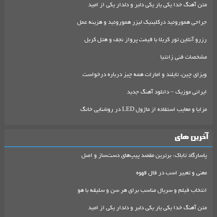
متن آهنگ خدا یکی یار یکی دلبر و دلدار یکی از امید
جراحی هموروئید درکلینیک لیزر هموروئید و هزینه عمل
رزرو آنلاین تور کربلا با قیمت پرواز نجف و هتل کربل
مشخصات فنی زانتیا
ویزای چین، تایلند و امارات همه چیز درباره درخواست
ایرانی موزیک – دانلود آهنگ جدید
مزایا و معایب استفاده از ماژول LED در روشنایی خانگ
آخرین های
پاسارگاد تاباک: برترین مقصد پیپ‌های دست‌ساز و اصل
معنی و تعبیر اسب در فال قهوه
انتخاب فیلم و سریال مناسب برای هر سن و سلیقه با هو
متن آهنگ خدا یکی یار یکی دلبر و دلدار یکی از امید