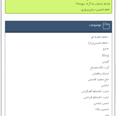
کدام انتخاب ما آزاد نبوده؟!!
امام خمینی-رمزپیروزی
موضوعات
-امام خامنه ای
-امام خمینی(ره)
۵۲۴
Blog
آوینی
آیت الله مصباح
استاد پناهیان
حاج سعید قاسمی
حاجتی
حجت الاسلام آهنگران
حجت الاسلام قرائتی
حسن عباسی
حسین یکتا
خبر