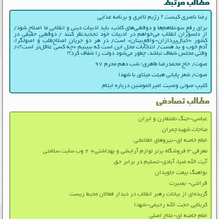
مطالب مرتبط
رضا ناصری کیست ؟ رژیم لاغری و برنامه غذایی
برای رفع سوءتفاهم‌ها و دوقطبی‌های کاذب، باید ادبیات دینی و انقلابیِ ما اصلاح شود/
از دلسوزان انقلاب می‌خواهم در ادبیات‌ خود تجدیدنظر کنند / دوقطبیِ حقیقی در
کشور «خیال‌پردازان-واقع‌بینان» است/ در هر دو جریانِ اصلاح‌طلب و اصولگرا،
آدمِ خوب و بد هست/ انتخابات محل این است که ببینیم «چه کسی عاقل‌تر است؟»/
وقتی مجلس شفاف نباشد، چطور می‌شود دولت را شفاف کرد؟!
صوت/ حاج محمدرضا طاهری؛ شب دهم محرم ۹۷
صوت/ شعر پایانی هیئت میثاق با شهدا
کلیپ صوتی وصیت امیرالمومنین درباره ایتام
مطالب تصادفی
عباسی-جنگ نامتقارن و ایران
مناجات شهیدچمران
امام خامنه ای-نیروهای اطلاعاتی
معرفی ۳ فروشگاه برتر لوازم آرایشی و بهداشتی+ ۲ وب سایت سلامتی
آیت الله ضیاء آبادی-تسلیم در برابر حق
نواهنگ بیعت جاویدان
قرائتی- بصیرت
گزیده‌ای از بیانات رهبر انقلاب در دیدار فعالان محیط زیست
کربلایی حجت الله رحیمی-شهدا
امام خامنه ای-علاج اصلی