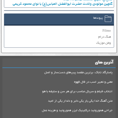
گلچین مولودی ولادت حضرت ابوالفضل العباس(ع) با نوای محمود کریمی
پیوندها
Filmo
هنگ درام
وطن موزیک
آخرین های
پاسارگاد تاباک: برترین مقصد پیپ‌های دست‌ساز و اصل
معنی و تعبیر اسب در فال قهوه
انتخاب فیلم و سریال مناسب برای هر سن و سلیقه با هو
متن آهنگ خدا یکی یار یکی دلبر و دلدار یکی از امید
جراحی هموروئید درکلینیک لیزر هموروئید و هزینه عمل