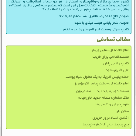
کشور «خیال‌پردازان-واقع‌بینان» است/ در هر دو جریانِ اصلاح‌طلب و اصولگرا،
آدمِ خوب و بد هست/ انتخابات محل این است که ببینیم «چه کسی عاقل‌تر است؟»/
وقتی مجلس شفاف نباشد، چطور می‌شود دولت را شفاف کرد؟!
صوت/ حاج محمدرضا طاهری؛ شب دهم محرم ۹۷
صوت/ شعر پایانی هیئت میثاق با شهدا
کلیپ صوتی وصیت امیرالمومنین درباره ایتام
مطالب تصادفی
امام خامنه ای -ماپیروزیم
مستندالماسی برای فریب
کلیپ راه بی پایان
علی اکبری-شهدا
حمله پلیس آمریکا به یک معلول سیاه پوست
امام خامنه ای -بعثت پیامبر اکرم(ص)
مستند دوباره باید دید … ننه قربون
ملک سلمان؛ صدام جدید خاورمیانه
نفوذپذیران و نفوذی‌ ها
سخن یار
افشای اسناد ترور حریری
پیچ پیچید، حاج آقا خاطره نپیچید