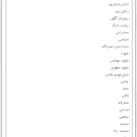
دکتررحیم پور
رائفی پور
رپورتاژ آگهی
روایت جنگ
سخنرانی
سیاسی
سیدحسن نصرالله
شهدا
شهید بهشتی
شهید مطهری
شیخ مهدی طائب
عکس
علما
کافی
متفرقه
مداحی
مذهبی
مستند
مستند راه