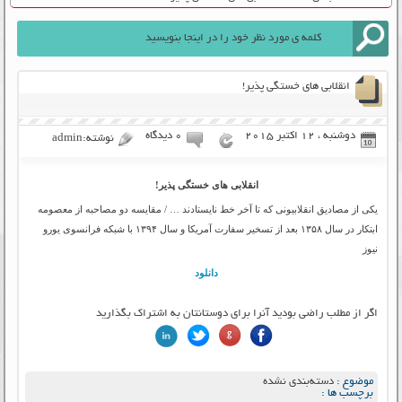
انقلابی های خستگی پذیر!
دوشنبه ، 12 اکتبر 2015
۰ دیدگاه
نوشته:admin
انقلابی های خستگی پذیر!
یکی از مصادیق انقلابیونی که تا آخر خط نایستادند … / مقایسه دو مصاحبه از معصومه
ابتکار در سال ۱۳۵۸ بعد از تسخیر سفارت آمریکا و سال ۱۳۹۴ با شبکه فرانسوی یورو
نیوز
دانلود
اگر از مطلب راضی بودید آنرا برای دوستانتان به اشتراک بگذارید
موضوع :
دسته‌بندی نشده
برچسب ها :