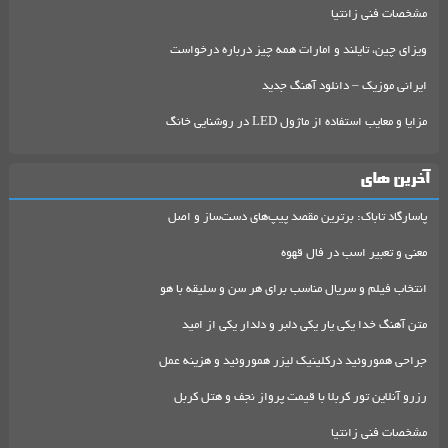
مشخصات فنی زانتیا
ویزای چین، تایلند و امارات همه چیز درباره درخواست
ایرانی موزیک – دانلود آهنگ جدید
مزایا و معایب استفاده از ماژول LED در روشنایی خانگ
آخرین های
پاسارگاد تاباک: برترین مقصد پیپ‌های دست‌ساز و اصل
معنی و تعبیر اسب در فال قهوه
انتخاب فیلم و سریال مناسب برای هر سن و سلیقه با هو
متن آهنگ خدا یکی یار یکی دلبر و دلدار یکی از امید
جراحی هموروئید درکلینیک لیزر هموروئید و هزینه عمل
رزرو آنلاین تور کربلا با قیمت پرواز نجف و هتل کربل
مشخصات فنی زانتیا