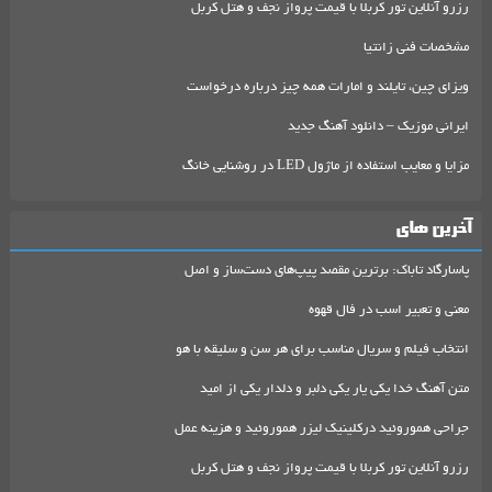
رزرو آنلاین تور کربلا با قیمت پرواز نجف و هتل کربل
مشخصات فنی زانتیا
ویزای چین، تایلند و امارات همه چیز درباره درخواست
ایرانی موزیک – دانلود آهنگ جدید
مزایا و معایب استفاده از ماژول LED در روشنایی خانگ
آخرین های
پاسارگاد تاباک: برترین مقصد پیپ‌های دست‌ساز و اصل
معنی و تعبیر اسب در فال قهوه
انتخاب فیلم و سریال مناسب برای هر سن و سلیقه با هو
متن آهنگ خدا یکی یار یکی دلبر و دلدار یکی از امید
جراحی هموروئید درکلینیک لیزر هموروئید و هزینه عمل
رزرو آنلاین تور کربلا با قیمت پرواز نجف و هتل کربل