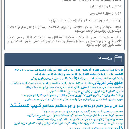
آشنایی با رنو تالیسمان
مجید رضوی قلبمی پس
توییت | علت نورانیت و نام پرآوازه حضرت مسیح(ع)
ایجاد «دوقطبی کاذب» در جامعه، رفتاری منافقانه است/ دوقطبی‌سازی موجب
دیکتاتوری روانی در جامعه می‌شود
چطور می‌شود در عین وابستگی به خدا، استقلال هم داشت؟/ اخلاص یعنی تحت
تأثیر هیچ چیزی نیستی و مستقل هستی/ خدا نمی‌خواهد کسی بدون استقلال و
تحت تأثیر جوّ، خوب بشود
برچسب‌ها
اربعین
اذان با صدای شهید مطهری
اصل مذاکرات
اظهارات تکان دهنده عباسی درباره برجام
اهمیت اذان از دیدگاه شهید مطهری
بازخوانی یک پرونده
بازخوانی یک کودتا
تولید ملی
جراحی زیبایی بینی
با مذاکره مخالف نیستم، اما ...
برجام
حقوق بشر آمریکایی
خاطره ای فایل صوتی اذان
خلاصه ای از مواضع حضرت امام خامنه ای
داعش
خلاصه مستند فرمانده 76
دانلود مستند فرمانده 76
درخواست مک‌دونالد
دلایل کاهش فرزندآوری از زبان مردم
راه علاج مشکلات کشور ...
رشد مادران در گرو فرزندآوری
رهبر انقلاب: راه نفوذ آمریکا را خواهیم بست
شهید مطهری
ضعف های برجام
فرم درخواست اعطای نمایندگی در ایران
محمد مطهری
مستند
مدافع کلیپ
مداحی پاشو خانم خونه ام با نوای جواد مقدم
مستند بازخوانی یک پرونده (کودتای 28 مرداد)
مستند فرمانده 76
مستند فرمانده 76 شامل چیست؟
مستند کوتاه «نقشه نفوذ؛ دیپلماسی همبرگری»
نماهنگ
مستندی جدید از کودتای 28 مرداد
مک‌دونالد
نقاط قوت برجام
نهضت ملي شدن صنعت نفت
ورود مک‌دونالد
کارشناس شبکه جهانی ولایت
کاهش فرزندآوری
کلیپ
کلیپ مستند
کودتای 28 مرداد