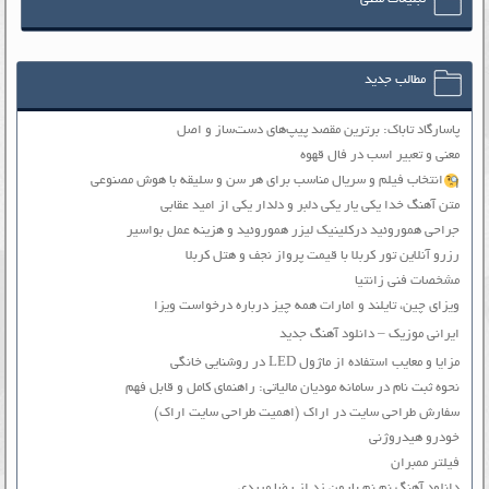
مطالب جدید
پاسارگاد تاباک: برترین مقصد پیپ‌های دست‌ساز و اصل
معنی و تعبیر اسب در فال قهوه
انتخاب فیلم و سریال مناسب برای هر سن و سلیقه با هوش مصنوعی
متن آهنگ خدا یکی یار یکی دلبر و دلدار یکی از امید عقابی
جراحی هموروئید درکلینیک لیزر هموروئید و هزینه عمل بواسیر
رزرو آنلاین تور کربلا با قیمت پرواز نجف و هتل کربلا
مشخصات فنی زانتیا
ویزای چین، تایلند و امارات همه چیز درباره درخواست ویزا
ایرانی موزیک – دانلود آهنگ جدید
مزایا و معایب استفاده از ماژول LED در روشنایی خانگی
نحوه ثبت نام در سامانه مودیان مالیاتی: راهنمای کامل و قابل فهم
سفارش طراحی سایت در اراک (اهمیت طراحی سایت اراک)
خودرو هیدروژنی
فیلتر ممبران
دانلود آهنگ نم نم بارون زد از رضا مریدی