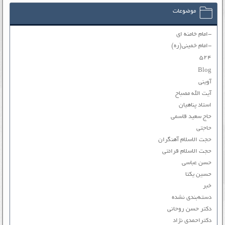
موضوعات
-امام خامنه ای
-امام خمینی(ره)
۵۲۴
Blog
آوینی
آیت الله مصباح
استاد پناهیان
حاج سعید قاسمی
حاجتی
حجت الاسلام آهنگران
حجت الاسلام قرائتی
حسن عباسی
حسین یکتا
خبر
دسته‌بندی نشده
دکتر حسن روحانی
دکتراحمدی نژاد