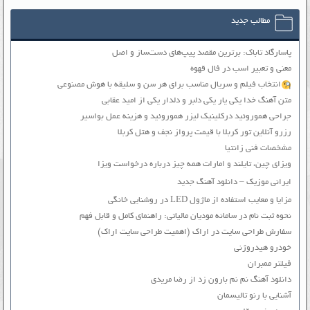
مطالب جدید
پاسارگاد تاباک: برترین مقصد پیپ‌های دست‌ساز و اصل
معنی و تعبیر اسب در فال قهوه
انتخاب فیلم و سریال مناسب برای هر سن و سلیقه با هوش مصنوعی
متن آهنگ خدا یکی یار یکی دلبر و دلدار یکی از امید عقابی
جراحی هموروئید درکلینیک لیزر هموروئید و هزینه عمل بواسیر
رزرو آنلاین تور کربلا با قیمت پرواز نجف و هتل کربلا
مشخصات فنی زانتیا
ویزای چین، تایلند و امارات همه چیز درباره درخواست ویزا
ایرانی موزیک – دانلود آهنگ جدید
مزایا و معایب استفاده از ماژول LED در روشنایی خانگی
نحوه ثبت نام در سامانه مودیان مالیاتی: راهنمای کامل و قابل فهم
سفارش طراحی سایت در اراک (اهمیت طراحی سایت اراک)
خودرو هیدروژنی
فیلتر ممبران
دانلود آهنگ نم نم بارون زد از رضا مریدی
آشنایی با رنو تالیسمان