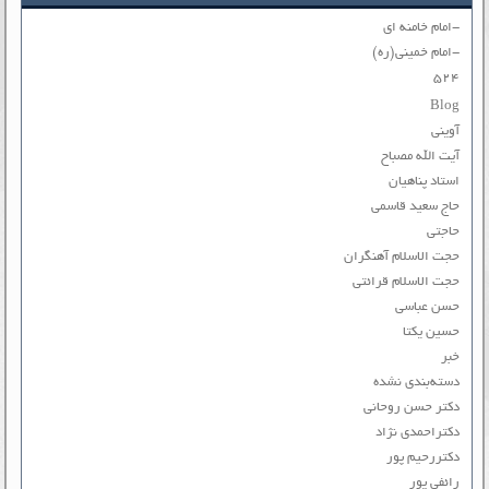
-امام خامنه ای
-امام خمینی(ره)
۵۲۴
Blog
آوینی
آیت الله مصباح
استاد پناهیان
حاج سعید قاسمی
حاجتی
حجت الاسلام آهنگران
حجت الاسلام قرائتی
حسن عباسی
حسین یکتا
خبر
دسته‌بندی نشده
دکتر حسن روحانی
دکتراحمدی نژاد
دکتررحیم پور
رائفی پور