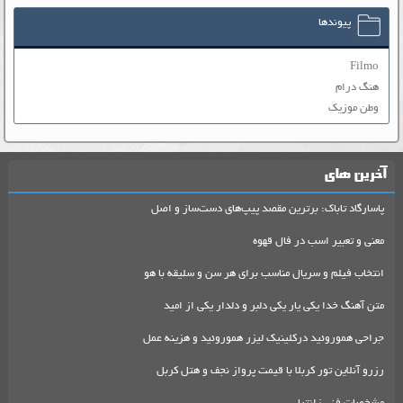
پیوندها
Filmo
هنگ درام
وطن موزیک
آخرین های
پاسارگاد تاباک: برترین مقصد پیپ‌های دست‌ساز و اصل
معنی و تعبیر اسب در فال قهوه
انتخاب فیلم و سریال مناسب برای هر سن و سلیقه با هو
متن آهنگ خدا یکی یار یکی دلبر و دلدار یکی از امید
جراحی هموروئید درکلینیک لیزر هموروئید و هزینه عمل
رزرو آنلاین تور کربلا با قیمت پرواز نجف و هتل کربل