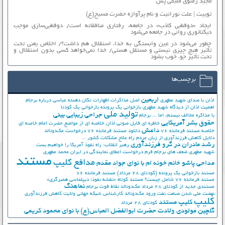
مجید رضوی قلبمی پس
توییت | علت نورانیت و نام پرآوازه حضرت مسیح(ع)
ایجاد «دوقطبی کاذب» در جامعه، رفتاری منافقانه است/ دوقطبی‌سازی موجب
دیکتاتوری روانی در جامعه می‌شود
چطور می‌شود در عین وابستگی به خدا، استقلال هم داشت؟/ اخلاص یعنی تحت
تأثیر هیچ چیزی نیستی و مستقل هستی/ خدا نمی‌خواهد کسی بدون استقلال و
تحت تأثیر جوّ، خوب بشود
برچسب‌ها
اربعین
اذان با صدای شهید مطهری
اصل مذاکرات
اظهارات تکان دهنده عباسی درباره برجام
اهمیت اذان از دیدگاه شهید مطهری
بازخوانی یک پرونده
بازخوانی یک کودتا
تولید ملی
جراحی زیبایی بینی
با مذاکره مخالف نیستم، اما ...
برجام
حقوق بشر آمریکایی
خاطره ای فایل صوتی اذان
خلاصه ای از مواضع حضرت امام خامنه ای
داعش
خلاصه مستند فرمانده 76
دانلود مستند فرمانده 76
درخواست مک‌دونالد
دلایل کاهش فرزندآوری از زبان مردم
راه علاج مشکلات کشور ...
رشد مادران در گرو فرزندآوری
رهبر انقلاب: راه نفوذ آمریکا را خواهیم بست
شهید مطهری
ضعف های برجام
فرم درخواست اعطای نمایندگی در ایران
محمد مطهری
مستند
مدافع کلیپ
مداحی پاشو خانم خونه ام با نوای جواد مقدم
مستند بازخوانی یک پرونده (کودتای 28 مرداد)
مستند فرمانده 76
مستند فرمانده 76 شامل چیست؟
مستند کوتاه «نقشه نفوذ؛ دیپلماسی همبرگری»
نماهنگ
مستندی جدید از کودتای 28 مرداد
مک‌دونالد
نقاط قوت برجام
نهضت ملي شدن صنعت نفت
ورود مک‌دونالد
کارشناس شبکه جهانی ولایت
کاهش فرزندآوری
کلیپ
کلیپ مستند
کودتای 28 مرداد
گلچین مولودی ولادت حضرت ابوالفضل العباس(ع) با نوای محمود کریمی