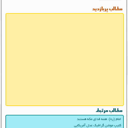
مطالب پربازدید
مطالب مرتبط
امام (ره): همه فدای مکه هستند
کلیپ موشن گرافیک عدل آمریکایی