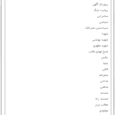
رپورتاژ آگهی
روایت جنگ
سخنرانی
سیاسی
سیدحسن نصرالله
شهدا
شهید بهشتی
شهید مطهری
شیخ مهدی طائب
عکس
علما
کافی
متفرقه
مداحی
مذهبی
مستند
مستند راه
مطالب برتر
مولودی