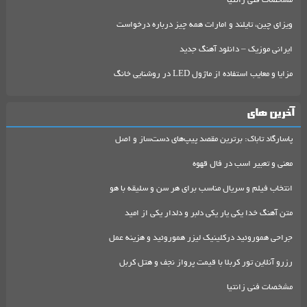
مشخصات فنی زانتیا
ویزای چین، تایلند و امارات همه چیز درباره درخواست
ایرانی موزیک – دانلود آهنگ جدید
مزایا و معایب استفاده از ماژول LED در روشنایی خانگ
آخرین های
پاسارگاد تاباک: برترین مقصد پیپ‌های دست‌ساز و اصل
معنی و تعبیر اسب در فال قهوه
انتخاب فیلم و سریال مناسب برای هر سن و سلیقه با هو
متن آهنگ خدا یکی یار یکی دلبر و دلدار یکی از امید
جراحی هموروئید درکلینیک لیزر هموروئید و هزینه عمل
رزرو آنلاین تور کربلا با قیمت پرواز نجف و هتل کربل
مشخصات فنی زانتیا