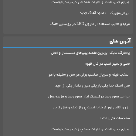
ویزای چین، تایلند و امارات همه چیز درباره درخواست
ایرانی موزیک – دانلود آهنگ جدید
مزایا و معایب استفاده از ماژول LED در روشنایی خانگ
آخرین های
پاسارگاد تاباک: برترین مقصد پیپ‌های دست‌ساز و اصل
معنی و تعبیر اسب در فال قهوه
انتخاب فیلم و سریال مناسب برای هر سن و سلیقه با هو
متن آهنگ خدا یکی یار یکی دلبر و دلدار یکی از امید
جراحی هموروئید درکلینیک لیزر هموروئید و هزینه عمل
رزرو آنلاین تور کربلا با قیمت پرواز نجف و هتل کربل
مشخصات فنی زانتیا
ویزای چین، تایلند و امارات همه چیز درباره درخواست