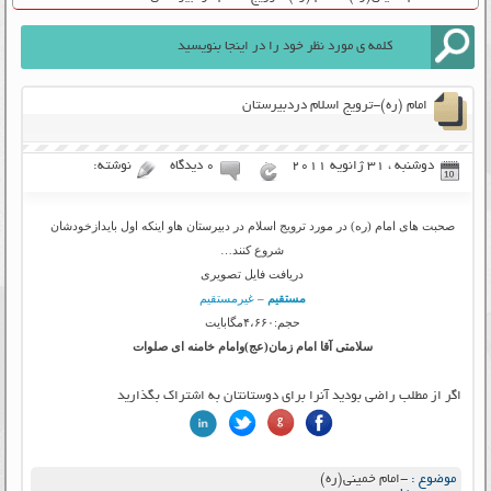
امام (ره)-ترویج اسلام دردبیرستان
دوشنبه ، 31 ژانویه 2011
۰ دیدگاه
نوشته:
صحبت های امام (ره) در مورد ترویج اسلام در دبیرستان هاو اینکه اول بایدازخودشان
شروع کنند…
دریافت فایل تصویری
مستقیم
–
غیرمستقیم
حجم:۴،۶۶۰مگابایت
سلامتی آقا امام زمان(عج)وامام خامنه ای صلوات
اگر از مطلب راضی بودید آنرا برای دوستانتان به اشتراک بگذارید
موضوع :
-امام خمینی(ره)