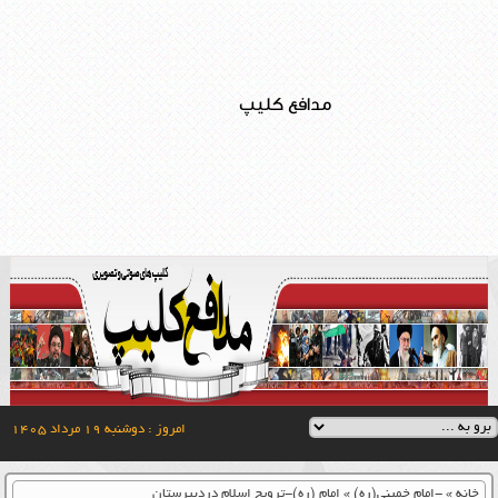
مدافع کلیپ
امروز : دوشنبه ۱۹ مرداد ۱۴۰۵
خانه
»
-امام خمینی(ره)
»
امام (ره)-ترویج اسلام دردبیرستان