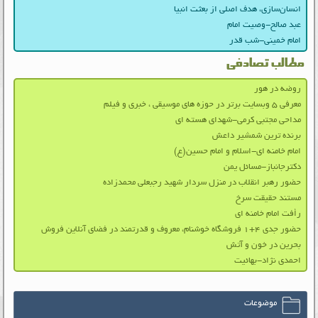
انسان‌سازی، هدف اصلی از بعثت انبیا
عبد صالح-وصیت امام
امام خمینی-شب قدر
مطالب تصادفی
روضه در هور
معرفی ۵ وبسایت برتر در حوزه های موسیقی ، خبری و فیلم
مداحی مجتبی کرمی-شهدای هسته ای
برنده ترین شمشیر داعش
امام خامنه ای-اسلام و امام حسین(ع)
دکترجانباز-مسائل یمن
حضور رهبر انقلاب در منزل سردار شهید رجبعلی محمدزاده
مستند حقیقت سرخ
رأفت امام خامنه ای
حضور جدی ۴+۱ فروشگاه خوشنام، معروف و قدرتمند در فضای آنلاین فروش
بحرین در خون و آتش
احمدی نژاد-بهائیت
موضوعات