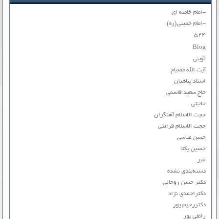
-امام خامنه ای
-امام خمینی(ره)
۵۲۴
Blog
آوینی
آیت الله مصباح
استاد پناهیان
حاج سعید قاسمی
حاجتی
حجت الاسلام آهنگران
حجت الاسلام قرائتی
حسن عباسی
حسین یکتا
خبر
دسته‌بندی نشده
دکتر حسن روحانی
دکتراحمدی نژاد
دکتررحیم پور
رائفی پور