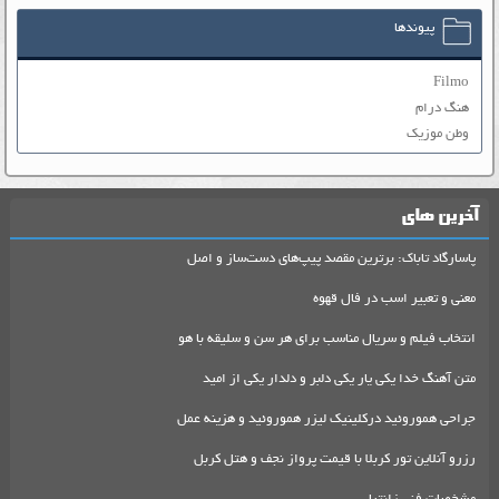
پیوندها
Filmo
هنگ درام
وطن موزیک
آخرین های
پاسارگاد تاباک: برترین مقصد پیپ‌های دست‌ساز و اصل
معنی و تعبیر اسب در فال قهوه
انتخاب فیلم و سریال مناسب برای هر سن و سلیقه با هو
متن آهنگ خدا یکی یار یکی دلبر و دلدار یکی از امید
جراحی هموروئید درکلینیک لیزر هموروئید و هزینه عمل
رزرو آنلاین تور کربلا با قیمت پرواز نجف و هتل کربل