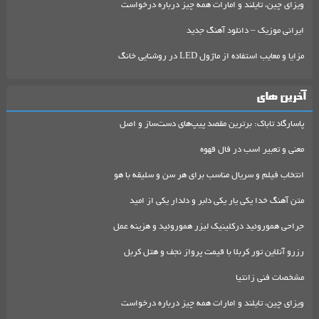
ویزای چین، تایلند و امارات همه چیز درباره درخواست
ایرانی موزیک – دانلود آهنگ جدید
مزایا و معایب استفاده از ماژول LED در روشنایی خانگ
آخرین های
پاسارگاد تاباک: برترین مقصد پیپ‌های دست‌ساز و اصل
معنی و تعبیر اسب در فال قهوه
انتخاب فیلم و سریال مناسب برای هر سن و سلیقه با هو
متن آهنگ خدا یکی یار یکی دلبر و دلدار یکی از امید
جراحی هموروئید درکلینیک لیزر هموروئید و هزینه عمل
رزرو آنلاین تور کربلا با قیمت پرواز نجف و هتل کربل
مشخصات فنی زانتیا
ویزای چین، تایلند و امارات همه چیز درباره درخواست