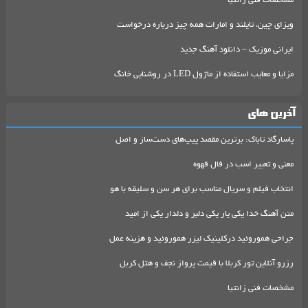
مشخصات فنی زانتیا
ویزای چین، تایلند و امارات همه چیز درباره درخواست
ایرانی موزیک – دانلود آهنگ جدید
مزایا و معایب استفاده از ماژول LED در روشنایی خانگ
آخرین های
پاسارگاد تاباک: برترین مقصد پیپ‌های دست‌ساز و اصل
معنی و تعبیر اسب در فال قهوه
انتخاب فیلم و سریال مناسب برای هر سن و سلیقه با هو
متن آهنگ خدا یکی یار یکی دلبر و دلدار یکی از امید
جراحی هموروئید درکلینیک لیزر هموروئید و هزینه عمل
رزرو آنلاین تور کربلا با قیمت پرواز نجف و هتل کربل
مشخصات فنی زانتیا