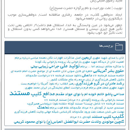
مجید رضوی قلبمی پس
توییت | علت نورانیت و نام پرآوازه حضرت مسیح(ع)
ایجاد «دوقطبی کاذب» در جامعه، رفتاری منافقانه است/ دوقطبی‌سازی موجب
دیکتاتوری روانی در جامعه می‌شود
چطور می‌شود در عین وابستگی به خدا، استقلال هم داشت؟/ اخلاص یعنی تحت
تأثیر هیچ چیزی نیستی و مستقل هستی/ خدا نمی‌خواهد کسی بدون استقلال و
تحت تأثیر جوّ، خوب بشود
برچسب‌ها
اربعین
اذان با صدای شهید مطهری
اصل مذاکرات
اظهارات تکان دهنده عباسی درباره برجام
اهمیت اذان از دیدگاه شهید مطهری
بازخوانی یک پرونده
بازخوانی یک کودتا
تولید ملی
جراحی زیبایی بینی
با مذاکره مخالف نیستم، اما ...
برجام
حقوق بشر آمریکایی
خاطره ای فایل صوتی اذان
خلاصه ای از مواضع حضرت امام خامنه ای
داعش
خلاصه مستند فرمانده 76
دانلود مستند فرمانده 76
درخواست مک‌دونالد
دلایل کاهش فرزندآوری از زبان مردم
راه علاج مشکلات کشور ...
رشد مادران در گرو فرزندآوری
رهبر انقلاب: راه نفوذ آمریکا را خواهیم بست
شهید مطهری
ضعف های برجام
فرم درخواست اعطای نمایندگی در ایران
محمد مطهری
مستند
مدافع کلیپ
مداحی پاشو خانم خونه ام با نوای جواد مقدم
مستند بازخوانی یک پرونده (کودتای 28 مرداد)
مستند فرمانده 76
مستند فرمانده 76 شامل چیست؟
مستند کوتاه «نقشه نفوذ؛ دیپلماسی همبرگری»
نماهنگ
مستندی جدید از کودتای 28 مرداد
مک‌دونالد
نقاط قوت برجام
نهضت ملي شدن صنعت نفت
ورود مک‌دونالد
کارشناس شبکه جهانی ولایت
کاهش فرزندآوری
کلیپ
کلیپ مستند
کودتای 28 مرداد
گلچین مولودی ولادت حضرت ابوالفضل العباس(ع) با نوای محمود کریمی