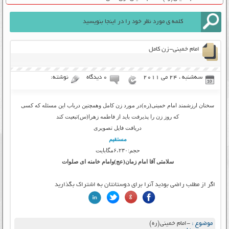
امام خمینی-زن کامل
سه‌شنبه ، 24 می 2011
۰ دیدگاه
نوشته:
سخنان ارزشمند امام خمینی(ره)در مورد زن کامل وهمچنین درباب این مسئله که کسی
که روز زن را پذیرفت باید از فاطمه زهرا(س)تبعیت کند
دریافت فایل تصویری
مستقیم
حجم:۶،۲۳۰مگابایت
سلامتی آقا امام زمان(عج)وامام خامنه ای صلوات
اگر از مطلب راضی بودید آنرا برای دوستانتان به اشتراک بگذارید
موضوع :
-امام خمینی(ره)