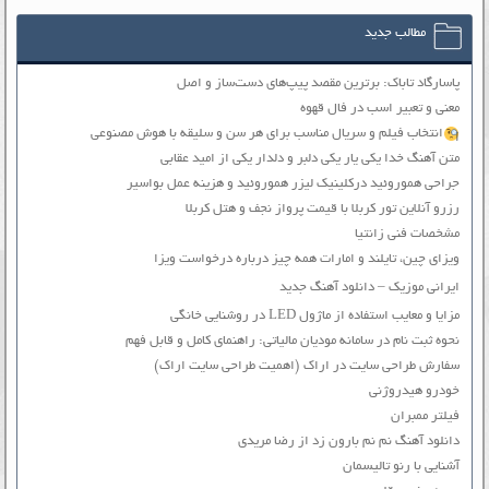
مطالب جدید
پاسارگاد تاباک: برترین مقصد پیپ‌های دست‌ساز و اصل
معنی و تعبیر اسب در فال قهوه
انتخاب فیلم و سریال مناسب برای هر سن و سلیقه با هوش مصنوعی
متن آهنگ خدا یکی یار یکی دلبر و دلدار یکی از امید عقابی
جراحی هموروئید درکلینیک لیزر هموروئید و هزینه عمل بواسیر
رزرو آنلاین تور کربلا با قیمت پرواز نجف و هتل کربلا
مشخصات فنی زانتیا
ویزای چین، تایلند و امارات همه چیز درباره درخواست ویزا
ایرانی موزیک – دانلود آهنگ جدید
مزایا و معایب استفاده از ماژول LED در روشنایی خانگی
نحوه ثبت نام در سامانه مودیان مالیاتی: راهنمای کامل و قابل فهم
سفارش طراحی سایت در اراک (اهمیت طراحی سایت اراک)
خودرو هیدروژنی
فیلتر ممبران
دانلود آهنگ نم نم بارون زد از رضا مریدی
آشنایی با رنو تالیسمان