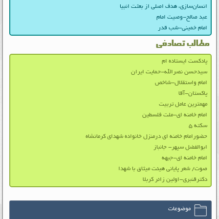
انسان‌سازی، هدف اصلی از بعثت انبیا
عبد صالح-وصیت امام
امام خمینی-شب قدر
مطالب تصادفی
پادکست ایستاده ام
سیدحسن نصرالله-حمایت ایران
امام واستقلال-شاخص
پاکستان-آقا
مهمترین عامل تربیت
امام خامنه ای-ملت فلسطین
سکته ۵
حضورامام خامنه ای درمنزل خانواده شهدای کرمانشاه
ابوالفضل سپهر- جانباز
امام خامنه ای-جبهه
صوت/ شعر پایانی هیئت میثاق با شهدا
دکترقنبری-اولین زائر کربلا
موضوعات