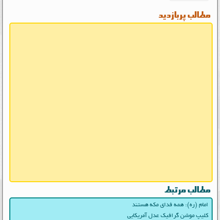
مطالب پربازدید
مطالب مرتبط
امام (ره): همه فدای مکه هستند
کلیپ موشن گرافیک عدل آمریکایی