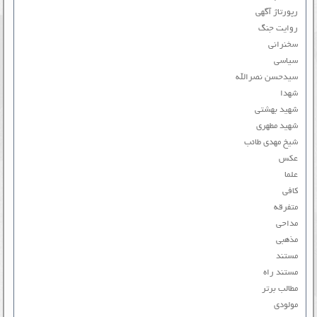
رپورتاژ آگهی
روایت جنگ
سخنرانی
سیاسی
سیدحسن نصرالله
شهدا
شهید بهشتی
شهید مطهری
شیخ مهدی طائب
عکس
علما
کافی
متفرقه
مداحی
مذهبی
مستند
مستند راه
مطالب برتر
مولودی