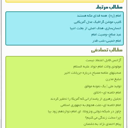
مطالب مرتبط
امام (ره): همه فدای مکه هستند
کلیپ موشن گرافیک عدل آمریکایی
انسان‌سازی، هدف اصلی از بعثت انبیا
عبد صالح-وصیت امام
امام خمینی-شب قدر
مطالب تصادفی
آژانس قابل اعتماد نیست
مولودی ولات امام جواد علیه السلام
صحبتهای علامه مصباح درباره جریانات اخیر
تبلیغ مدرن
تولید ملی | یك نمونه موفق
امام خامنه ای-اخلاق
تجلیل رهبری از پاسدارانی که آمریکا را تحقیر کردند
امام خامنه ای-علت هجوم به جمهوری اسلامی
چاوز در شبکه دولتی ونزوئلا: ای امام دوازدهم زود بیا
چرا سخت زندگی می‌ کنیم؟
پیام احمدی نژاد به دشمنان