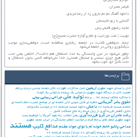
فیلتر ممبران
دانلود آهنگ نم نم بارون زد از رضا مریدی
آشنایی با رنو تالیسمان
مجید رضوی قلبمی پس
توییت | علت نورانیت و نام پرآوازه حضرت مسیح(ع)
ایجاد «دوقطبی کاذب» در جامعه، رفتاری منافقانه است/ دوقطبی‌سازی موجب
دیکتاتوری روانی در جامعه می‌شود
چطور می‌شود در عین وابستگی به خدا، استقلال هم داشت؟/ اخلاص یعنی تحت
تأثیر هیچ چیزی نیستی و مستقل هستی/ خدا نمی‌خواهد کسی بدون استقلال و
تحت تأثیر جوّ، خوب بشود
برچسب‌ها
اربعین
اذان با صدای شهید مطهری
اصل مذاکرات
اظهارات تکان دهنده عباسی درباره برجام
اهمیت اذان از دیدگاه شهید مطهری
بازخوانی یک پرونده
بازخوانی یک کودتا
تولید ملی
جراحی زیبایی بینی
با مذاکره مخالف نیستم، اما ...
برجام
حقوق بشر آمریکایی
خاطره ای فایل صوتی اذان
خلاصه ای از مواضع حضرت امام خامنه ای
داعش
خلاصه مستند فرمانده 76
دانلود مستند فرمانده 76
درخواست مک‌دونالد
دلایل کاهش فرزندآوری از زبان مردم
راه علاج مشکلات کشور ...
رشد مادران در گرو فرزندآوری
رهبر انقلاب: راه نفوذ آمریکا را خواهیم بست
شهید مطهری
ضعف های برجام
فرم درخواست اعطای نمایندگی در ایران
محمد مطهری
مستند
مدافع کلیپ
مداحی پاشو خانم خونه ام با نوای جواد مقدم
مستند بازخوانی یک پرونده (کودتای 28 مرداد)
مستند فرمانده 76
مستند فرمانده 76 شامل چیست؟
مستند کوتاه «نقشه نفوذ؛ دیپلماسی همبرگری»