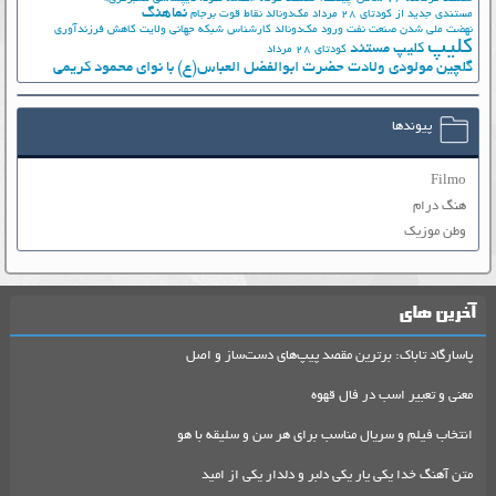
نماهنگ
مستندی جدید از کودتای 28 مرداد
مک‌دونالد
نقاط قوت برجام
نهضت ملي شدن صنعت نفت
ورود مک‌دونالد
کارشناس شبکه جهانی ولایت
کاهش فرزندآوری
کلیپ
کلیپ مستند
کودتای 28 مرداد
گلچین مولودی ولادت حضرت ابوالفضل العباس(ع) با نوای محمود کریمی
پیوندها
Filmo
هنگ درام
وطن موزیک
آخرین های
پاسارگاد تاباک: برترین مقصد پیپ‌های دست‌ساز و اصل
معنی و تعبیر اسب در فال قهوه
انتخاب فیلم و سریال مناسب برای هر سن و سلیقه با هو
متن آهنگ خدا یکی یار یکی دلبر و دلدار یکی از امید