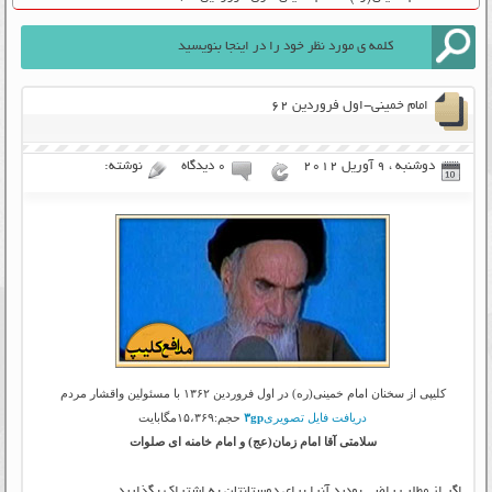
امام خمینی-اول فروردین ۶۲
دوشنبه ، 9 آوریل 2012
۰ دیدگاه
نوشته:
کلیپی از سخنان امام خمینی(ره) در اول فروردین ۱۳۶۲ با مسئولین واقشار مردم
دریافت فایل تصویری
۳gp
حجم:۱۵،۳۶۹مگابایت
سلامتی آقا امام زمان(عج) و امام خامنه ای صلوات
اگر از مطلب راضی بودید آنرا برای دوستانتان به اشتراک بگذارید