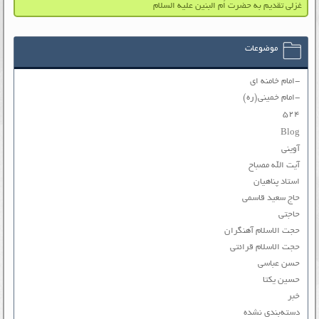
غزلی تقدیم به حضرت اُم البنین علیه السلام
موضوعات
-امام خامنه ای
-امام خمینی(ره)
۵۲۴
Blog
آوینی
آیت الله مصباح
استاد پناهیان
حاج سعید قاسمی
حاجتی
حجت الاسلام آهنگران
حجت الاسلام قرائتی
حسن عباسی
حسین یکتا
خبر
دسته‌بندی نشده