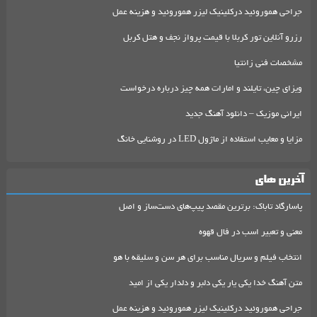
جراحی هموروئید درکلینیک لیزر هموروئید و هزینه عمل
رزرو آنلاین تور کربلا با قیمت پرواز نجف و هتل کربل
مشخصات فنی زانتیا
ویزای چین، تایلند و امارات همه چیز درباره درخواست
ایرانی موزیک – دانلود آهنگ جدید
مزایا و معایب استفاده از ماژول LED در روشنایی خانگ
آخرین های
پاسارگاد تاباک: برترین مقصد پیپ‌های دست‌ساز و اصل
معنی و تعبیر اسب در فال قهوه
انتخاب فیلم و سریال مناسب برای هر سن و سلیقه با هو
متن آهنگ خدا یکی یار یکی دلبر و دلدار یکی از امید
جراحی هموروئید درکلینیک لیزر هموروئید و هزینه عمل