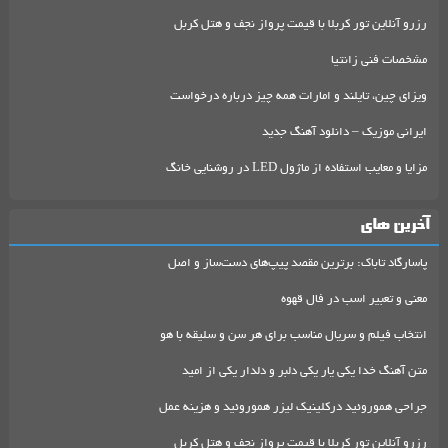
رزرو آنلاین تور کربلا با قیمت پرواز نجف و هتل کربل
مشخصات فنی زانتیا
ویزای چین، تایلند و امارات همه چیز درباره درخواست
ایرانی موزیک – دانلود آهنگ جدید
مزایا و معایب استفاده از ماژول LED در روشنایی خانگ
آخرین های
پاسارگاد تاباک: برترین مقصد پیپ‌های دست‌ساز و اصل
معنی و تعبیر اسب در فال قهوه
انتخاب فیلم و سریال مناسب برای هر سن و سلیقه با هو
متن آهنگ خدا یکی یار یکی دلبر و دلدار یکی از امید
جراحی هموروئید درکلینیک لیزر هموروئید و هزینه عمل
رزرو آنلاین تور کربلا با قیمت پرواز نجف و هتل کربل