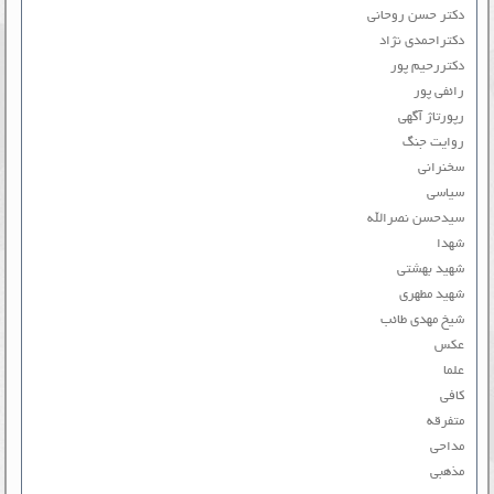
دکتر حسن روحانی
دکتراحمدی نژاد
دکتررحیم پور
رائفی پور
رپورتاژ آگهی
روایت جنگ
سخنرانی
سیاسی
سیدحسن نصرالله
شهدا
شهید بهشتی
شهید مطهری
شیخ مهدی طائب
عکس
علما
کافی
متفرقه
مداحی
مذهبی