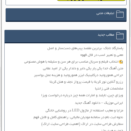
تبلیغات متنی
مطالب جدید
پاسارگاد تاباک: برترین مقصد پیپ‌های دست‌ساز و اصل
معنی و تعبیر اسب در فال قهوه
انتخاب فیلم و سریال مناسب برای هر سن و سلیقه با هوش مصنوعی
متن آهنگ خدا یکی یار یکی دلبر و دلدار یکی از امید عقابی
جراحی هموروئید درکلینیک لیزر هموروئید و هزینه عمل بواسیر
رزرو آنلاین تور کربلا با قیمت پرواز نجف و هتل کربلا
مشخصات فنی زانتیا
ویزای چین، تایلند و امارات همه چیز درباره درخواست ویزا
ایرانی موزیک – دانلود آهنگ جدید
مزایا و معایب استفاده از ماژول LED در روشنایی خانگی
نحوه ثبت نام در سامانه مودیان مالیاتی: راهنمای کامل و قابل فهم
سفارش طراحی سایت در اراک (اهمیت طراحی سایت اراک)
خودرو هیدروژنی