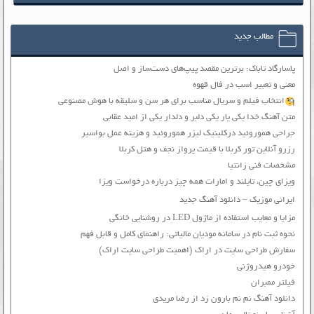
مطالب جدید
پاسارگاد تاباک: برترین مقصد پیپ‌های دست‌ساز و اصل
معنی و تعبیر اسب در فال قهوه
انتخاب فیلم و سریال مناسب برای هر سن و سلیقه با هوش مصنوعی
متن آهنگ خدا یکی یار یکی دلبر و دلدار یکی از امید عقابی
جراحی هموروئید درکلینیک لیزر هموروئید و هزینه عمل بواسیر
رزرو آنلاین تور کربلا با قیمت پرواز نجف و هتل کربلا
مشخصات فنی زانتیا
ویزای چین، تایلند و امارات همه چیز درباره درخواست ویزا
ایرانی موزیک – دانلود آهنگ جدید
مزایا و معایب استفاده از ماژول LED در روشنایی خانگی
نحوه ثبت نام در سامانه مودیان مالیاتی: راهنمای کامل و قابل فهم
سفارش طراحی سایت در اراک (اهمیت طراحی سایت اراک)
خودرو هیدروژنی
فیلتر ممبران
دانلود آهنگ نم نم بارون زد از رضا مریدی