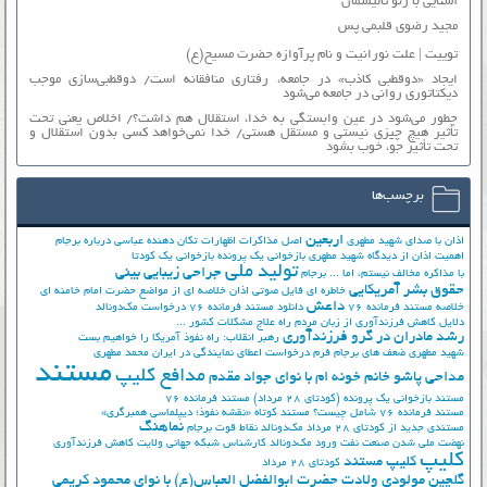
آشنایی با رنو تالیسمان
مجید رضوی قلبمی پس
توییت | علت نورانیت و نام پرآوازه حضرت مسیح(ع)
ایجاد «دوقطبی کاذب» در جامعه، رفتاری منافقانه است/ دوقطبی‌سازی موجب
دیکتاتوری روانی در جامعه می‌شود
چطور می‌شود در عین وابستگی به خدا، استقلال هم داشت؟/ اخلاص یعنی تحت
تأثیر هیچ چیزی نیستی و مستقل هستی/ خدا نمی‌خواهد کسی بدون استقلال و
تحت تأثیر جوّ، خوب بشود
برچسب‌ها
اربعین
اذان با صدای شهید مطهری
اصل مذاکرات
اظهارات تکان دهنده عباسی درباره برجام
اهمیت اذان از دیدگاه شهید مطهری
بازخوانی یک پرونده
بازخوانی یک کودتا
تولید ملی
جراحی زیبایی بینی
با مذاکره مخالف نیستم، اما ...
برجام
حقوق بشر آمریکایی
خاطره ای فایل صوتی اذان
خلاصه ای از مواضع حضرت امام خامنه ای
داعش
خلاصه مستند فرمانده 76
دانلود مستند فرمانده 76
درخواست مک‌دونالد
دلایل کاهش فرزندآوری از زبان مردم
راه علاج مشکلات کشور ...
رشد مادران در گرو فرزندآوری
رهبر انقلاب: راه نفوذ آمریکا را خواهیم بست
شهید مطهری
ضعف های برجام
فرم درخواست اعطای نمایندگی در ایران
محمد مطهری
مستند
مدافع کلیپ
مداحی پاشو خانم خونه ام با نوای جواد مقدم
مستند بازخوانی یک پرونده (کودتای 28 مرداد)
مستند فرمانده 76
مستند فرمانده 76 شامل چیست؟
مستند کوتاه «نقشه نفوذ؛ دیپلماسی همبرگری»
نماهنگ
مستندی جدید از کودتای 28 مرداد
مک‌دونالد
نقاط قوت برجام
نهضت ملي شدن صنعت نفت
ورود مک‌دونالد
کارشناس شبکه جهانی ولایت
کاهش فرزندآوری
کلیپ
کلیپ مستند
کودتای 28 مرداد
گلچین مولودی ولادت حضرت ابوالفضل العباس(ع) با نوای محمود کریمی