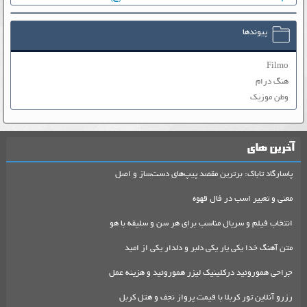
پیوندها
Filmo
هنگ درام
وطن موزیک
آخرین های
پاسارگاد تاباک: برترین مقصد پیپ‌های دست‌ساز و اصل
معنی و تعبیر اسب در فال قهوه
انتخاب فیلم و سریال مناسب برای هر سن و سلیقه با هو
متن آهنگ خدا یکی یار یکی دلبر و دلدار یکی از امید
جراحی هموروئید درکلینیک لیزر هموروئید و هزینه عمل
رزرو آنلاین تور کربلا با قیمت پرواز نجف و هتل کربل