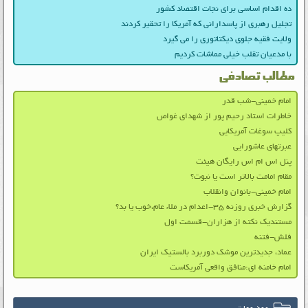
ده اقدام اساسی برای نجات اقتصاد کشور
تجلیل رهبری از پاسدارانی که آمریکا را تحقیر کردند
ولایت فقیه جلوی دیکتاتوری را می گیرد
با مدعیان تقلب خیلی مماشات کردیم
مطالب تصادفی
امام خمینی-شب قدر
خاطرات استاد رحیم پور از شهدای غواص
کلیپ سوغات آمریکایی
عبرتهای عاشورایی
پنل اس ام اس رایگان هیئت
مقام امامت بالاتر است يا نبوت؟
امام خمینی-بانوان وانقلاب
گزارش خبری روزنه ۳۵-اعدام در ملاء عام،خوب یا بد؟
مستندیک نکته از هزاران-قسمت اول
فلش-فتنه
عماد، جدیدترین موشک دوربرد بالستیک ایران
امام خامنه ای:منافق واقعی آمریکاست