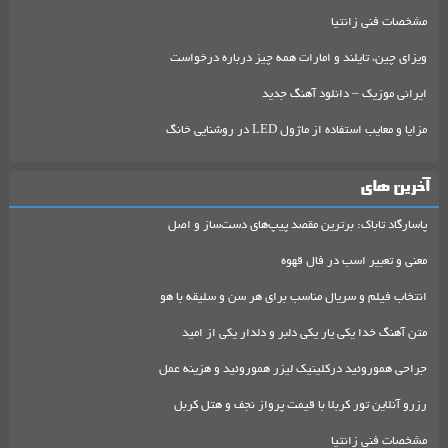
مشخصات فنی زانتیا
ویزای چین، تایلند و امارات همه چیز درباره درخواست
ایرانی موزیک – دانلود آهنگ جدید
مزایا و معایب استفاده از ماژول LED در روشنایی خانگ
آخرین های
پاسارگاد تاباک: برترین مقصد پیپ‌های دست‌ساز و اصل
معنی و تعبیر اسب در فال قهوه
انتخاب فیلم و سریال مناسب برای هر سن و سلیقه با هو
متن آهنگ خدا یکی یار یکی دلبر و دلدار یکی از امید
جراحی هموروئید درکلینیک لیزر هموروئید و هزینه عمل
رزرو آنلاین تور کربلا با قیمت پرواز نجف و هتل کربل
مشخصات فنی زانتیا