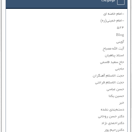
موضوعات
-امام خامنه ای
-امام خمینی(ره)
۵۲۴
Blog
آوینی
آیت الله مصباح
استاد پناهیان
حاج سعید قاسمی
حاجتی
حجت الاسلام آهنگران
حجت الاسلام قرائتی
حسن عباسی
حسین یکتا
خبر
دسته‌بندی نشده
دکتر حسن روحانی
دکتراحمدی نژاد
دکتررحیم پور