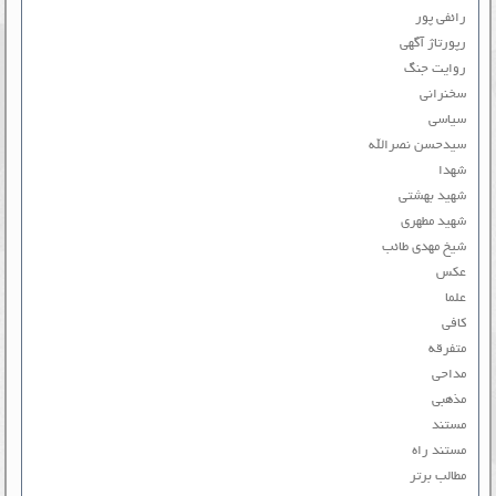
رائفی پور
رپورتاژ آگهی
روایت جنگ
سخنرانی
سیاسی
سیدحسن نصرالله
شهدا
شهید بهشتی
شهید مطهری
شیخ مهدی طائب
عکس
علما
کافی
متفرقه
مداحی
مذهبی
مستند
مستند راه
مطالب برتر