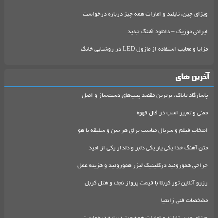
ویزای چین، تایلند و امارات همه چیز درباره درخواست
ایرانی موزیک – دانلود آهنگ جدید
مزایا و معایب استفاده از ماژول LED در روشنایی خانگ
آخرین های
پاسارگاد تاباک: برترین مقصد پیپ‌های دست‌ساز و اصل
معنی و تعبیر اسب در فال قهوه
انتخاب فیلم و سریال مناسب برای هر سن و سلیقه با هو
متن آهنگ خدا یکی یار یکی دلبر و دلدار یکی از امید
جراحی هموروئید درکلینیک لیزر هموروئید و هزینه عمل
رزرو آنلاین تور کربلا با قیمت پرواز نجف و هتل کربل
مشخصات فنی زانتیا