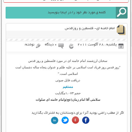
امام خامنه ای- فلسطین و روزقدس
یکشنبه ، 28 آگوست 2011
۰ دیدگاه
نوشته:
سخنان ارزشمند امام خامنه ای در مورد فلسطین و روز قدس
“روز قدس روز فریاد امت اسلامی بر علیه ظلم و عدوان پنجاه ساله دشمنان امت
اسلامی است.”
دریافت فایل صوتی
مستقیم
حجم:۱،۰۷۳مگابایت
سلامتی آقا امام زمان(عج)وامام خامنه ای صلوات
اگر از مطلب راضی بودید آنرا برای دوستانتان به اشتراک بگذارید