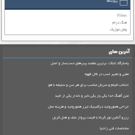
پیوندها
Filmo
هنگ درام
وطن موزیک
آخرین های
پاسارگاد تاباک: برترین مقصد پیپ‌های دست‌ساز و اصل
معنی و تعبیر اسب در فال قهوه
انتخاب فیلم و سریال مناسب برای هر سن و سلیقه با هو
متن آهنگ خدا یکی یار یکی دلبر و دلدار یکی از امید
جراحی هموروئید درکلینیک لیزر هموروئید و هزینه عمل
رزرو آنلاین تور کربلا با قیمت پرواز نجف و هتل کربل
مشخصات فنی زانتیا