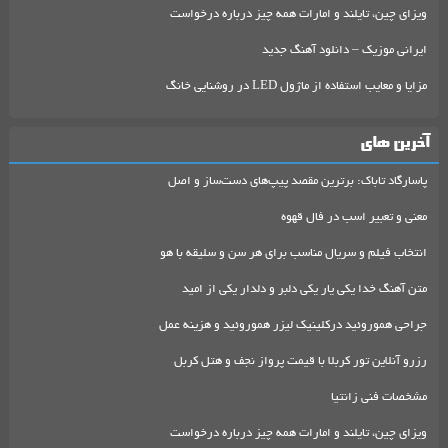
ویزای چین، تایلند و امارات همه چیز درباره درخواست
ایرانی موزیک – دانلود آهنگ جدید
مزایا و معایب استفاده از ماژول LED در روشنایی خانگ
آخرین های
پاسارگاد تاباک: برترین مقصد پیپ‌های دست‌ساز و اصل
معنی و تعبیر اسب در فال قهوه
انتخاب فیلم و سریال مناسب برای هر سن و سلیقه با هو
متن آهنگ خدا یکی یار یکی دلبر و دلدار یکی از امید
جراحی هموروئید درکلینیک لیزر هموروئید و هزینه عمل
رزرو آنلاین تور کربلا با قیمت پرواز نجف و هتل کربل
مشخصات فنی زانتیا
ویزای چین، تایلند و امارات همه چیز درباره درخواست