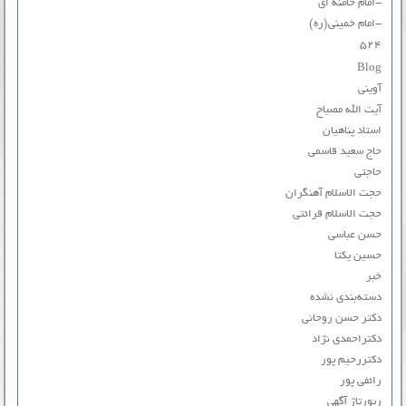
-امام خامنه ای
-امام خمینی(ره)
۵۲۴
Blog
آوینی
آیت الله مصباح
استاد پناهیان
حاج سعید قاسمی
حاجتی
حجت الاسلام آهنگران
حجت الاسلام قرائتی
حسن عباسی
حسین یکتا
خبر
دسته‌بندی نشده
دکتر حسن روحانی
دکتراحمدی نژاد
دکتررحیم پور
رائفی پور
رپورتاژ آگهی