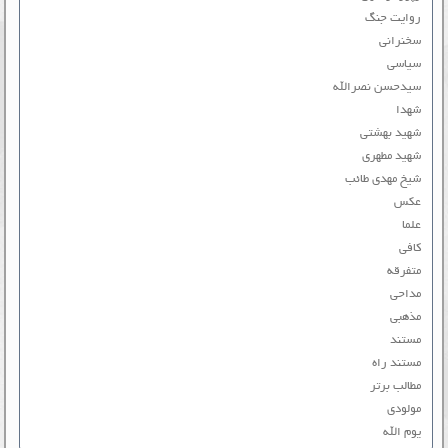
روایت جنگ
سخنرانی
سیاسی
سیدحسن نصرالله
شهدا
شهید بهشتی
شهید مطهری
شیخ مهدی طائب
عکس
علما
کافی
متفرقه
مداحی
مذهبی
مستند
مستند راه
مطالب برتر
مولودی
یوم الله