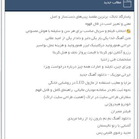
مطالب جدید
پاسارگاد تاباک: برترین مقصد پیپ‌های دست‌ساز و اصل
معنی و تعبیر اسب در فال قهوه
انتخاب فیلم و سریال مناسب برای هر سن و سلیقه با هوش مصنوعی
متن آهنگ خدا یکی یار یکی دلبر و دلدار یکی از امید عقابی
جراحی هموروئید درکلینیک لیزر هموروئید و هزینه عمل بواسیر
رزرو آنلاین تور کربلا با قیمت پرواز نجف و هتل کربلا
مشخصات فنی زانتیا
ویزای چین، تایلند و امارات همه چیز درباره درخواست ویزا
ایرانی موزیک – دانلود آهنگ جدید
مزایا و معایب استفاده از ماژول LED در روشنایی خانگی
نحوه ثبت نام در سامانه مودیان مالیاتی: راهنمای کامل و قابل فهم
سفارش طراحی سایت در اراک (اهمیت طراحی سایت اراک)
خودرو هیدروژنی
فیلتر ممبران
دانلود آهنگ نم نم بارون زد از رضا مریدی
آشنایی با رنو تالیسمان
مجید رضوی قلبمی پس