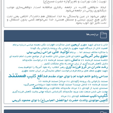
توییت | علت نورانیت و نام پرآوازه حضرت مسیح(ع)
ایجاد «دوقطبی کاذب» در جامعه، رفتاری منافقانه است/ دوقطبی‌سازی موجب
دیکتاتوری روانی در جامعه می‌شود
چطور می‌شود در عین وابستگی به خدا، استقلال هم داشت؟/ اخلاص یعنی تحت
تأثیر هیچ چیزی نیستی و مستقل هستی/ خدا نمی‌خواهد کسی بدون استقلال و
تحت تأثیر جوّ، خوب بشود
برچسب‌ها
اربعین
اذان با صدای شهید مطهری
اصل مذاکرات
اظهارات تکان دهنده عباسی درباره برجام
اهمیت اذان از دیدگاه شهید مطهری
بازخوانی یک پرونده
بازخوانی یک کودتا
تولید ملی
جراحی زیبایی بینی
با مذاکره مخالف نیستم، اما ...
برجام
حقوق بشر آمریکایی
خاطره ای فایل صوتی اذان
خلاصه ای از مواضع حضرت امام خامنه ای
داعش
خلاصه مستند فرمانده 76
دانلود مستند فرمانده 76
درخواست مک‌دونالد
دلایل کاهش فرزندآوری از زبان مردم
راه علاج مشکلات کشور ...
رشد مادران در گرو فرزندآوری
رهبر انقلاب: راه نفوذ آمریکا را خواهیم بست
شهید مطهری
ضعف های برجام
فرم درخواست اعطای نمایندگی در ایران
محمد مطهری
مستند
مدافع کلیپ
مداحی پاشو خانم خونه ام با نوای جواد مقدم
مستند بازخوانی یک پرونده (کودتای 28 مرداد)
مستند فرمانده 76
مستند فرمانده 76 شامل چیست؟
مستند کوتاه «نقشه نفوذ؛ دیپلماسی همبرگری»
نماهنگ
مستندی جدید از کودتای 28 مرداد
مک‌دونالد
نقاط قوت برجام
نهضت ملي شدن صنعت نفت
ورود مک‌دونالد
کارشناس شبکه جهانی ولایت
کاهش فرزندآوری
کلیپ
کلیپ مستند
کودتای 28 مرداد
گلچین مولودی ولادت حضرت ابوالفضل العباس(ع) با نوای محمود کریمی