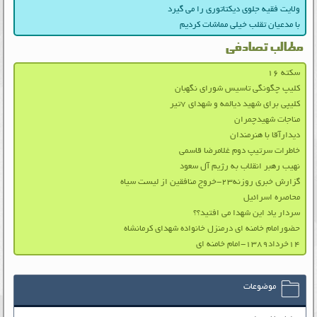
ولایت فقیه جلوی دیکتاتوری را می گیرد
با مدعیان تقلب خیلی مماشات کردیم
مطالب تصادفی
سکته ۱۶
کلیپ چگونگی تاسیس شورای نگهبان
کلیپی برای شهید دیالمه و شهدای ۷تیر
مناجات شهیدچمران
دیدارآقا با هنرمندان
خاطرات سرتیپ دوم غلامرضا قاسمی
نهیب رهبر انقلاب به رژیم آل سعود
گزارش خبری روزنه۲۳-خروج منافقین از لیست سیاه
محاصره اسرائیل
سردار یاد این شهدا می افتید؟؟
حضورامام خامنه ای درمنزل خانواده شهدای کرمانشاه
۱۴خرداد۱۳۸۹-امام خامنه ای
موضوعات