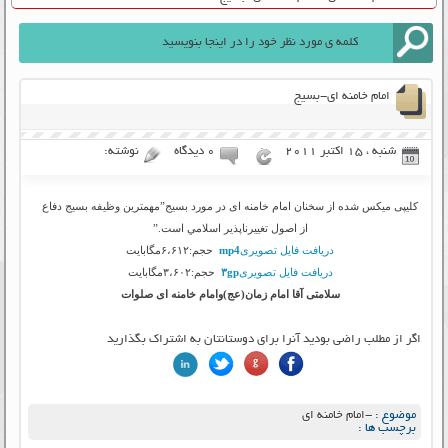
امام خامنه ای-بسیج
شنبه ، 15 اکتبر 2011
۰ دیدگاه
نوشته:
کلیپی میکس شده از سخنان امام خامنه ای در مورد بسیج”مهمترين وظيفه بسيج دفاع
از اصول تغييرناپذير اسلامي است.”
دریافت فایل تصویری
mp4
حجم:۶،۶۱۲مگابایت
دریافت فایل تصویری
۳gp
حجم:۳،۶۰۲مگابایت
سلامتی آقا امام زمان(عج)وامام خامنه ای صلوات
اگر از مطلب راضی بودید آنرا برای دوستانتان به اشتراک بگذارید
موضوع :
-امام خامنه ای
برچسب ها :