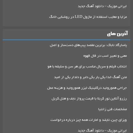
ایرانی موزیک – دانلود آهنگ جدید
مزایا و معایب استفاده از ماژول LED در روشنایی خانگ
آخرین های
پاسارگاد تاباک: برترین مقصد پیپ‌های دست‌ساز و اصل
معنی و تعبیر اسب در فال قهوه
انتخاب فیلم و سریال مناسب برای هر سن و سلیقه با هو
متن آهنگ خدا یکی یار یکی دلبر و دلدار یکی از امید
جراحی هموروئید درکلینیک لیزر هموروئید و هزینه عمل
رزرو آنلاین تور کربلا با قیمت پرواز نجف و هتل کربل
مشخصات فنی زانتیا
ویزای چین، تایلند و امارات همه چیز درباره درخواست
ایرانی موزیک – دانلود آهنگ جدید