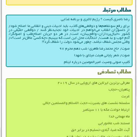
مطالب مرتبط
رضا ناصری کیست ؟ رژیم لاغری و برنامه غذایی
برای رفع سوءتفاهم‌ها و دوقطبی‌های کاذب، باید ادبیات دینی و انقلابیِ ما اصلاح شود/
از دلسوزان انقلاب می‌خواهم در ادبیات‌ خود تجدیدنظر کنند / دوقطبیِ حقیقی در
کشور «خیال‌پردازان-واقع‌بینان» است/ در هر دو جریانِ اصلاح‌طلب و اصولگرا،
آدمِ خوب و بد هست/ انتخابات محل این است که ببینیم «چه کسی عاقل‌تر است؟»/
وقتی مجلس شفاف نباشد، چطور می‌شود دولت را شفاف کرد؟!
صوت/ حاج محمدرضا طاهری؛ شب دهم محرم ۹۷
صوت/ شعر پایانی هیئت میثاق با شهدا
کلیپ صوتی وصیت امیرالمومنین درباره ایتام
مطالب تصادفی
معرفی برترین ایرلاین های اروپایی در سال ۲۰۱۹
پناهیان-حجاب
غربت
سلسله نشست های بصیرت-حجت الاسلام والمسلمین جلالی
ارتباط حوادث مکه با ۱۱ سپتامبر
ماه مهمانی خدا
مستند شب عاشورایی
آیت الله ضیاء آبادی-تسلیم در برابر حق
نقش بصیرت در ولایت پذیری در زمان فتنه