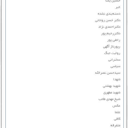
حسین یکتا
خبر
دسته‌بندی نشده
دکتر حسن روحانی
دکتراحمدی نژاد
دکتررحیم پور
رائفی پور
رپورتاژ آگهی
روایت جنگ
سخنرانی
سیاسی
سیدحسن نصرالله
شهدا
شهید بهشتی
شهید مطهری
شیخ مهدی طائب
عکس
علما
کافی
متفرقه