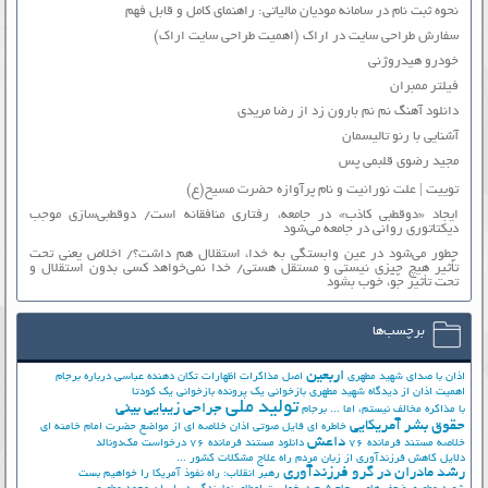
نحوه ثبت نام در سامانه مودیان مالیاتی: راهنمای کامل و قابل فهم
سفارش طراحی سایت در اراک (اهمیت طراحی سایت اراک)
خودرو هیدروژنی
فیلتر ممبران
دانلود آهنگ نم نم بارون زد از رضا مریدی
آشنایی با رنو تالیسمان
مجید رضوی قلبمی پس
توییت | علت نورانیت و نام پرآوازه حضرت مسیح(ع)
ایجاد «دوقطبی کاذب» در جامعه، رفتاری منافقانه است/ دوقطبی‌سازی موجب
دیکتاتوری روانی در جامعه می‌شود
چطور می‌شود در عین وابستگی به خدا، استقلال هم داشت؟/ اخلاص یعنی تحت
تأثیر هیچ چیزی نیستی و مستقل هستی/ خدا نمی‌خواهد کسی بدون استقلال و
تحت تأثیر جوّ، خوب بشود
برچسب‌ها
اربعین
اذان با صدای شهید مطهری
اصل مذاکرات
اظهارات تکان دهنده عباسی درباره برجام
اهمیت اذان از دیدگاه شهید مطهری
بازخوانی یک پرونده
بازخوانی یک کودتا
تولید ملی
جراحی زیبایی بینی
با مذاکره مخالف نیستم، اما ...
برجام
حقوق بشر آمریکایی
خاطره ای فایل صوتی اذان
خلاصه ای از مواضع حضرت امام خامنه ای
داعش
خلاصه مستند فرمانده 76
دانلود مستند فرمانده 76
درخواست مک‌دونالد
دلایل کاهش فرزندآوری از زبان مردم
راه علاج مشکلات کشور ...
رشد مادران در گرو فرزندآوری
رهبر انقلاب: راه نفوذ آمریکا را خواهیم بست