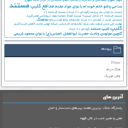
شهید مطهری
ضعف های برجام
فرم درخواست اعطای نمایندگی در ایران
محمد مطهری
مستند
مدافع کلیپ
مداحی پاشو خانم خونه ام با نوای جواد مقدم
مستند بازخوانی یک پرونده (کودتای 28 مرداد)
مستند فرمانده 76
مستند فرمانده 76 شامل چیست؟
مستند کوتاه «نقشه نفوذ؛ دیپلماسی همبرگری»
نماهنگ
مستندی جدید از کودتای 28 مرداد
مک‌دونالد
نقاط قوت برجام
نهضت ملي شدن صنعت نفت
ورود مک‌دونالد
کارشناس شبکه جهانی ولایت
کاهش فرزندآوری
کلیپ
کلیپ مستند
کودتای 28 مرداد
گلچین مولودی ولادت حضرت ابوالفضل العباس(ع) با نوای محمود کریمی
پیوندها
Filmo
هنگ درام
وطن موزیک
آخرین های
پاسارگاد تاباک: برترین مقصد پیپ‌های دست‌ساز و اصل
معنی و تعبیر اسب در فال قهوه