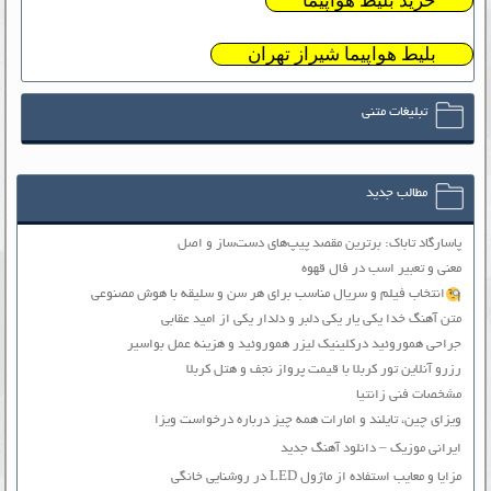
خرید بلیط هواپیما
بلیط هواپیما شیراز تهران
تبلیغات متنی
مطالب جدید
پاسارگاد تاباک: برترین مقصد پیپ‌های دست‌ساز و اصل
معنی و تعبیر اسب در فال قهوه
انتخاب فیلم و سریال مناسب برای هر سن و سلیقه با هوش مصنوعی
متن آهنگ خدا یکی یار یکی دلبر و دلدار یکی از امید عقابی
جراحی هموروئید درکلینیک لیزر هموروئید و هزینه عمل بواسیر
رزرو آنلاین تور کربلا با قیمت پرواز نجف و هتل کربلا
مشخصات فنی زانتیا
ویزای چین، تایلند و امارات همه چیز درباره درخواست ویزا
ایرانی موزیک – دانلود آهنگ جدید
مزایا و معایب استفاده از ماژول LED در روشنایی خانگی