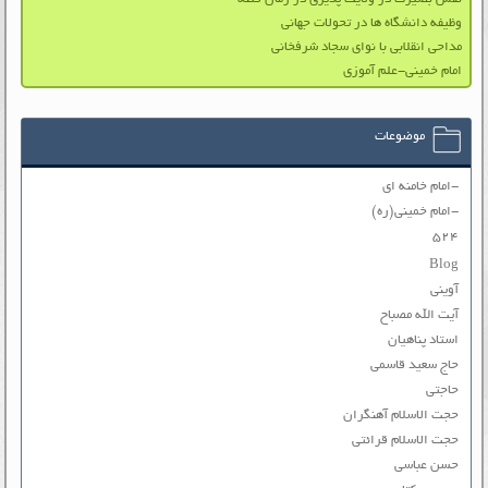
وظیفه دانشگاه ها در تحولات جهانی
مداحی انقلابی با نوای سجاد شرفخانی
امام خمینی-علم آموزی
موضوعات
-امام خامنه ای
-امام خمینی(ره)
۵۲۴
Blog
آوینی
آیت الله مصباح
استاد پناهیان
حاج سعید قاسمی
حاجتی
حجت الاسلام آهنگران
حجت الاسلام قرائتی
حسن عباسی