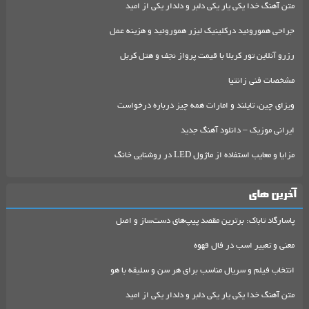
متن آهنگ خدا یکی یار یکی دلبر و دلدار یکی از امید
جراحی هموروئید درکلینیک لیزر هموروئید و هزینه عمل
رزرو آنلاین تور کربلا با قیمت پرواز نجف و هتل کربل
مشخصات فنی زانتیا
ویزای چین، تایلند و امارات همه چیز درباره درخواست
ایرانی موزیک – دانلود آهنگ جدید
مزایا و معایب استفاده از ماژول LED در روشنایی خانگ
آخرین های
پاسارگاد تاباک: برترین مقصد پیپ‌های دست‌ساز و اصل
معنی و تعبیر اسب در فال قهوه
انتخاب فیلم و سریال مناسب برای هر سن و سلیقه با هو
متن آهنگ خدا یکی یار یکی دلبر و دلدار یکی از امید