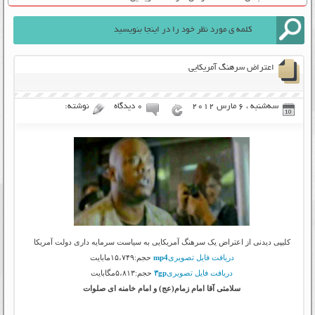
اعتراض سرهنگ آمریکایی
سه‌شنبه ، 6 مارس 2012
۰ دیدگاه
نوشته:
کلیپی دیدنی از اعتراض یک سرهنگ آمریکایی به سیاست سرمایه داری دولت آمریکا
دریافت فایل تصویری
mp4
حجم:۱۵،۷۴۹مابایت
دریافت فایل تصویری
۳gp
حجم:۵،۸۱۳مگابایت
سلامتی آقا امام زمام(عج) و امام خامنه ای صلوات