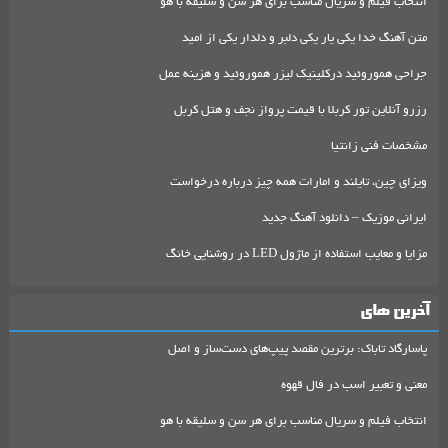
انتخاب فیلم و سریال مناسب برای هر سن و سلیقه با هو
متن آهنگ خدا یکی یار یکی دلبر و دلدار یکی از امید
جراحی هموروئید درکلینیک لیزر هموروئید و هزینه عمل
رزرو آنلاین تور کربلا با قیمت پرواز نجف و هتل کربل
مشخصات فنی زانتیا
ویزای چین، تایلند و امارات همه چیز درباره درخواست
ایرانی موزیک – دانلود آهنگ جدید
مزایا و معایب استفاده از ماژول LED در روشنایی خانگ
آخرین های
پاسارگاد تاباک: برترین مقصد پیپ‌های دست‌ساز و اصل
معنی و تعبیر اسب در فال قهوه
انتخاب فیلم و سریال مناسب برای هر سن و سلیقه با هو