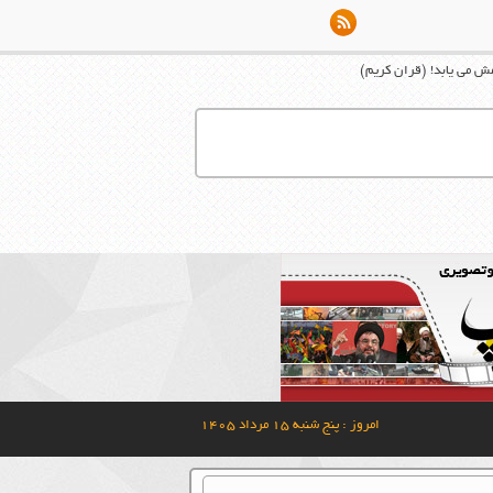
امش می ‏يابد! (قران کریم)
امروز : پنج شنبه ۱۵ مرداد ۱۴۰۵