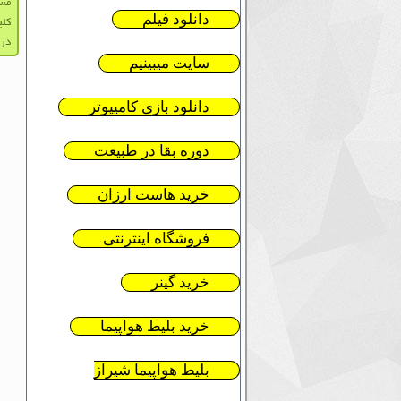
مست
دانلود فیلم
کلی
درو
سایت میبینیم
دانلود بازی کامیپوتر
دوره بقا در طبیعت
خرید هاست ارزان
فروشگاه اینترنتی
خرید گینر
خرید بلیط هواپیما
بلیط هواپیما شیراز