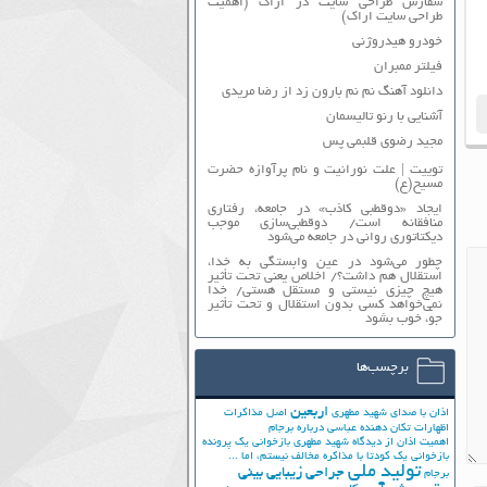
سفارش طراحی سایت در اراک (اهمیت
طراحی سایت اراک)
خودرو هیدروژنی
فیلتر ممبران
دانلود آهنگ نم نم بارون زد از رضا مریدی
آشنایی با رنو تالیسمان
مجید رضوی قلبمی پس
توییت | علت نورانیت و نام پرآوازه حضرت
مسیح(ع)
ایجاد «دوقطبی کاذب» در جامعه، رفتاری
منافقانه است/ دوقطبی‌سازی موجب
دیکتاتوری روانی در جامعه می‌شود
چطور می‌شود در عین وابستگی به خدا،
استقلال هم داشت؟/ اخلاص یعنی تحت تأثیر
هیچ چیزی نیستی و مستقل هستی/ خدا
نمی‌خواهد کسی بدون استقلال و تحت تأثیر
جوّ، خوب بشود
برچسب‌ها
اربعین
اذان با صدای شهید مطهری
اصل مذاکرات
اظهارات تکان دهنده عباسی درباره برجام
اهمیت اذان از دیدگاه شهید مطهری
بازخوانی یک پرونده
بازخوانی یک کودتا
با مذاکره مخالف نیستم، اما ...
تولید ملی
جراحی زیبایی بینی
برجام