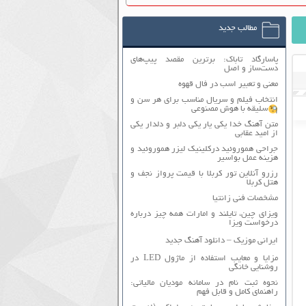
مطالب جدید
پاسارگاد تاباک: برترین مقصد پیپ‌های
دست‌ساز و اصل
معنی و تعبیر اسب در فال قهوه
انتخاب فیلم و سریال مناسب برای هر سن و
سلیقه با هوش مصنوعی
متن آهنگ خدا یکی یار یکی دلبر و دلدار یکی
از امید عقابی
جراحی هموروئید درکلینیک لیزر هموروئید و
هزینه عمل بواسیر
رزرو آنلاین تور کربلا با قیمت پرواز نجف و
هتل کربلا
مشخصات فنی زانتیا
ویزای چین، تایلند و امارات همه چیز درباره
درخواست ویزا
ایرانی موزیک – دانلود آهنگ جدید
مزایا و معایب استفاده از ماژول LED در
روشنایی خانگی
نحوه ثبت نام در سامانه مودیان مالیاتی:
راهنمای کامل و قابل فهم