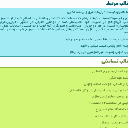
الب مرتبط
 ناصری کیست ؟ رژیم لاغری و برنامه غذایی
ی رفع سوءتفاهم‌ها و دوقطبی‌های کاذب، باید ادبیات دینی و انقلابیِ ما اصلاح شود/ از دلسوز
لاب می‌خواهم در ادبیات‌ خود تجدیدنظر کنند / دوقطبیِ حقیقی در کشور «خیال‌پردازا
ع‌بینان» است/ در هر دو جریانِ اصلاح‌طلب و اصولگرا، آدمِ خوب و بد هست/ انتخابات محل ا
 که ببینیم «چه کسی عاقل‌تر است؟»/ وقتی مجلس شفاف نباشد، چطور می‌شود دولت را شف
؟!
/ حاج محمدرضا طاهری؛ شب دهم محرم ۹۷
/ شعر پایانی هیئت میثاق با شهدا
پ صوتی وصیت امیرالمومنین درباره ایتام
الب تصادفی
م خامنه ای-نیروی انتظامی
تند عهد شکن
ارقاسمی-حوادث منطقه وجهان
 خوردن سرباز اسرائیلی از زنان فلسطینی
ر عباسی-عالم غربی سازی
تی از انتخابات۱۲اسفند۹۰
 دانشگاه امام حسین ع
 شکرستان | مکتب خانه
ئتی-رعایت اعتدال