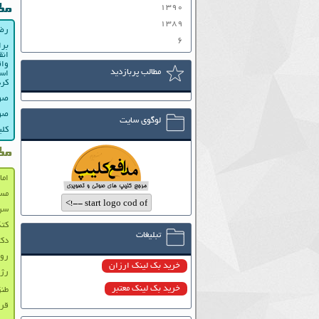
۱۳۹۰
مط
۱۳۸۹
رضا
۶
برا
انق
واق
مطالب پربازدید
است
کرد
صوت
صوت
لوگوی سایت
کلی
مط
اما
مس
سرد
کتک
تبلیغات
دکت
روای
خرید بک لینک ارزان
رژه
خرید بک لینک معتبر
طنز
قرا