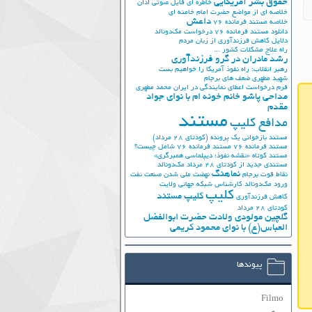
حقوق بشر آمریکایی
خاطره ای فایل صوتی اذان
خلاصه ای از مواضع حضرت امام خامنه ای
داعش
خلاصه مستند فرمانده 76
دانلود مستند فرمانده 76
درخواست مک‌دونالد
دلایل کاهش فرزندآوری از زبان مردم
راه علاج مشکلات کشور ...
رشد مادران در گرو فرزندآوری
رهبر انقلاب: راه نفوذ آمریکا را خواهیم بست
شهید مطهری
ضعف های برجام
فرم درخواست اعطای نمایندگی در ایران
محمد مطهری
مداحی پاشو خانم خونه ام با نوای جواد
مقدم
مستند
مدافع کلیپ
مستند بازخوانی یک پرونده (کودتای 28 مرداد)
مستند فرمانده 76
مستند فرمانده 76 شامل چیست؟
مستند کوتاه «نقشه نفوذ؛ دیپلماسی همبرگری»
مستندی جدید از کودتای 28 مرداد
مک‌دونالد
نماهنگ
نقاط قوت برجام
نهضت ملي شدن صنعت نفت
ورود مک‌دونالد
کارشناس شبکه جهانی ولایت
کلیپ
کلیپ مستند
کاهش فرزندآوری
کودتای 28 مرداد
گلچین مولودی ولادت حضرت ابوالفضل
العباس(ع) با نوای محمود کریمی
پیوندها
Filmo