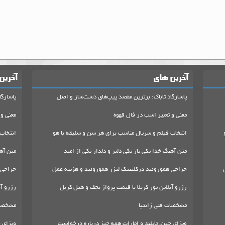
آخرین های
آخرین
پاسارگاد تاباک: برترین مقصد پیپ‌های دست‌ساز و اصل
پاسارگا
معنی و تعبیر اسب در فال قهوه
معنی و 
انتخاب فیلم و سریال مناسب برای هر سن و سلیقه با هو
انتخاب
متن آهنگ خدا یکی یار یکی دلبر و دلدار یکی از امید
متن آهن
جراحی هموروئید درکلینیک لیزر هموروئید و هزینه عمل
جراحی 
رزرو آنلاین تور کربلا با قیمت پرواز نجف و هتل کربل
رزرو آن
مشخصات فنی زانتیا
مشخصات
ویزای چین، تایلند و امارات همه چیز درباره درخواست
ویزای چ