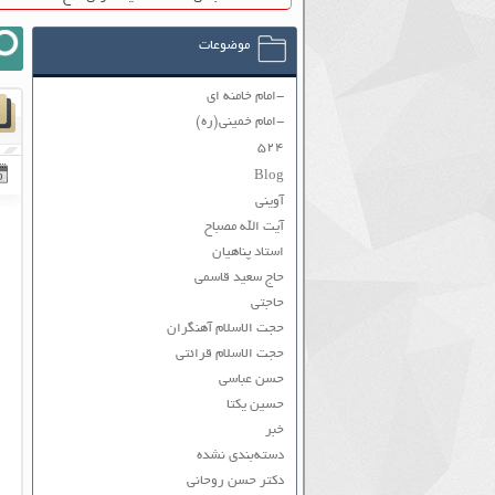
موضوعات
-امام خامنه ای
-امام خمینی(ره)
۵۲۴
Blog
آوینی
آیت الله مصباح
استاد پناهیان
حاج سعید قاسمی
حاجتی
حجت الاسلام آهنگران
حجت الاسلام قرائتی
حسن عباسی
حسین یکتا
خبر
دسته‌بندی نشده
دکتر حسن روحانی