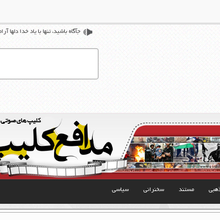
جآگاه باشيد، تنها با ياد خدا دلها آر
هبی
مستند
سخنرانی
سیاسی