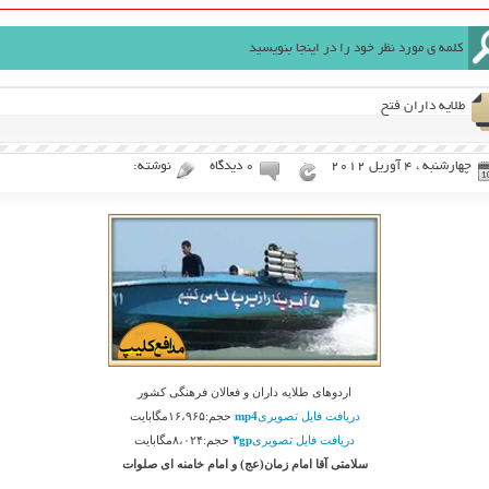
طلایه داران فتح
چهارشنبه ، 4 آوریل 2012
۰ دیدگاه
نوشته:
اردوهای طلایه داران و فعالان فرهنگی کشور
دریافت فایل تصویری
mp4
حجم:۱۶،۹۶۵مگابایت
دریافت فایل تصویری
۳gp
حجم:۸،۰۲۴مگابایت
سلامتی آقا امام زمان(عج) و امام خامنه ای صلوات