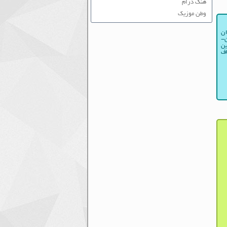
هنگ درام
وطن موزیک
ان
ن-
ین
اف