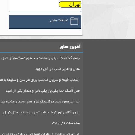
تهران
تبلیغات متنی
آخرین های
پاسارگاد تاباک: برترین مقصد پیپ‌های دست‌ساز و اصل
معنی و تعبیر اسب در فال قهوه
انتخاب فیلم و سریال مناسب برای هر سن و سلیقه با هو
متن آهنگ خدا یکی یار یکی دلبر و دلدار یکی از امید
جراحی هموروئید درکلینیک لیزر هموروئید و هزینه عمل
رزرو آنلاین تور کربلا با قیمت پرواز نجف و هتل کربل
مشخصات فنی زانتیا
ویزای چین، تایلند و امارات همه چیز درباره درخواست