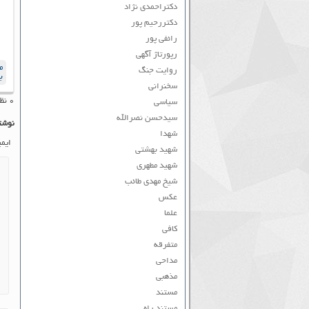
دکتراحمدی نژاد
دکتررحیم پور
رائفی پور
رپورتاژ آگهی
م
روایت جنگ
ب
سخنرانی
۰ نظر به ثبت رسیده است
سیاسی
سیدحسن نصرالله
نوشت
شهدا
ایم
شهید بهشتی
شهید مطهری
شیخ مهدی طائب
عکس
علما
کافی
متفرقه
مداحی
مذهبی
مستند
مستند راه