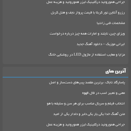
جراحی هموروئید درکلینیک لیزر هموروئید و هزینه عمل
رزرو آنلاین تور کربلا با قیمت پرواز نجف و هتل کربل
مشخصات فنی زانتیا
ویزای چین، تایلند و امارات همه چیز درباره درخواست
ایرانی موزیک – دانلود آهنگ جدید
مزایا و معایب استفاده از ماژول LED در روشنایی خانگ
آخرین های
پاسارگاد تاباک: برترین مقصد پیپ‌های دست‌ساز و اصل
معنی و تعبیر اسب در فال قهوه
انتخاب فیلم و سریال مناسب برای هر سن و سلیقه با هو
متن آهنگ خدا یکی یار یکی دلبر و دلدار یکی از امید
جراحی هموروئید درکلینیک لیزر هموروئید و هزینه عمل