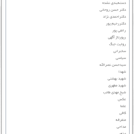
دسته‌بندی نشده
دکتر حسن روحانی
دکتراحمدی نژاد
دکتررحیم پور
رائفی پور
رپورتاژ آگهی
روایت جنگ
سخنرانی
سیاسی
سیدحسن نصرالله
شهدا
شهید بهشتی
شهید مطهری
شیخ مهدی طائب
عکس
علما
کافی
متفرقه
مداحی
مذهبی