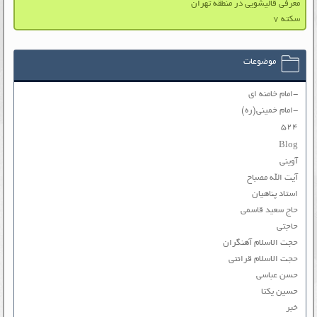
معرفی قالیشویی در منطقه تهران
سکته ۷
موضوعات
-امام خامنه ای
-امام خمینی(ره)
۵۲۴
Blog
آوینی
آیت الله مصباح
استاد پناهیان
حاج سعید قاسمی
حاجتی
حجت الاسلام آهنگران
حجت الاسلام قرائتی
حسن عباسی
حسین یکتا
خبر