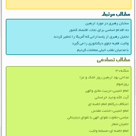
مطالب مرتبط
سخنان رهبری در مورد اربعین
ده اقدام اساسی برای نجات اقتصاد کشور
تجلیل رهبری از پاسدارانی که آمریکا را تحقیر کردند
ولایت فقیه جلوی دیکتاتوری را می گیرد
با مدعیان تقلب خیلی مماشات کردیم
مطالب تصادفی
سکته۳۰
مداحی بود اربعین روز اشک و عزا
روزشوم
امام خمینی-تربیت مادی والهی
آیت الله وحید خراسانی
اعتکاف درکلام امام خامنه ای
امام خمینی-خدمت مقدس
عباسی-تفاوت تقوای الهی با تقوای دیجیتالی
حامیان شعار
امام خامنه ای-مسئله ولایت