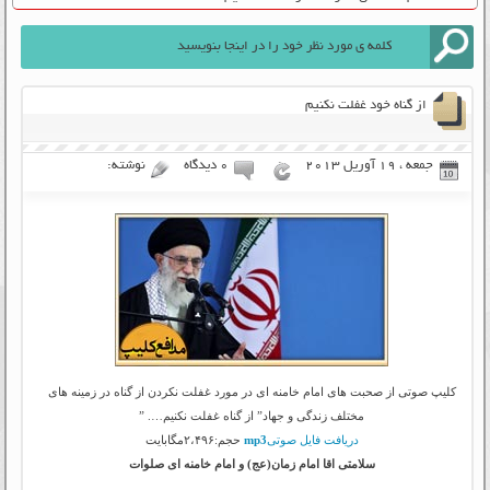
از گناه خود غفلت نکنیم
جمعه ، 19 آوریل 2013
۰ دیدگاه
نوشته:
کلیپ صوتی از صحبت های امام خامنه ای در مورد غفلت نکردن از گناه در زمینه های
مختلف زندگی و جهاد” از گناه غفلت نکنیم…. ”
دریافت فایل صوتی
mp3
حجم:۲،۴۹۶مگابایت
سلامتی اقا امام زمان(عج) و امام خامنه ای صلوات