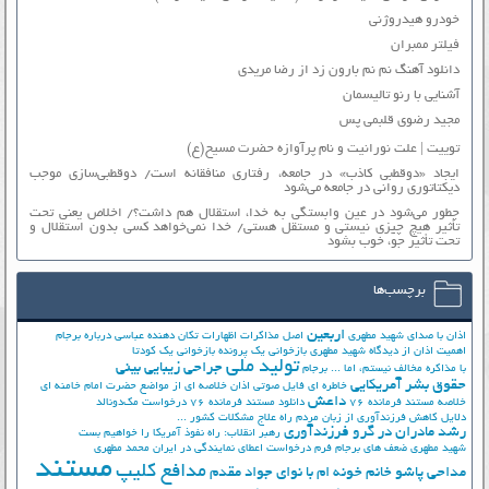
خودرو هیدروژنی
فیلتر ممبران
دانلود آهنگ نم نم بارون زد از رضا مریدی
آشنایی با رنو تالیسمان
مجید رضوی قلبمی پس
توییت | علت نورانیت و نام پرآوازه حضرت مسیح(ع)
ایجاد «دوقطبی کاذب» در جامعه، رفتاری منافقانه است/ دوقطبی‌سازی موجب
دیکتاتوری روانی در جامعه می‌شود
چطور می‌شود در عین وابستگی به خدا، استقلال هم داشت؟/ اخلاص یعنی تحت
تأثیر هیچ چیزی نیستی و مستقل هستی/ خدا نمی‌خواهد کسی بدون استقلال و
تحت تأثیر جوّ، خوب بشود
برچسب‌ها
اربعین
اذان با صدای شهید مطهری
اصل مذاکرات
اظهارات تکان دهنده عباسی درباره برجام
اهمیت اذان از دیدگاه شهید مطهری
بازخوانی یک پرونده
بازخوانی یک کودتا
تولید ملی
جراحی زیبایی بینی
با مذاکره مخالف نیستم، اما ...
برجام
حقوق بشر آمریکایی
خاطره ای فایل صوتی اذان
خلاصه ای از مواضع حضرت امام خامنه ای
داعش
خلاصه مستند فرمانده 76
دانلود مستند فرمانده 76
درخواست مک‌دونالد
دلایل کاهش فرزندآوری از زبان مردم
راه علاج مشکلات کشور ...
رشد مادران در گرو فرزندآوری
رهبر انقلاب: راه نفوذ آمریکا را خواهیم بست
شهید مطهری
ضعف های برجام
فرم درخواست اعطای نمایندگی در ایران
محمد مطهری
مستند
مدافع کلیپ
مداحی پاشو خانم خونه ام با نوای جواد مقدم