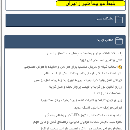
بلیط هواپیما شیراز تهران
تبلیغات متنی
مطالب جدید
پاسارگاد تاباک: برترین مقصد پیپ‌های دست‌ساز و اصل
معنی و تعبیر اسب در فال قهوه
انتخاب فیلم و سریال مناسب برای هر سن و سلیقه با هوش مصنوعی
متن آهنگ خدا یکی یار یکی دلبر و دلدار یکی از امید عقابی
جراحی هموروئید درکلینیک لیزر هموروئید و هزینه عمل بواسیر
رزرو آنلاین تور کربلا با قیمت پرواز نجف و هتل کربلا
مشخصات فنی زانتیا
ویزای چین، تایلند و امارات همه چیز درباره درخواست ویزا
ایرانی موزیک – دانلود آهنگ جدید
مزایا و معایب استفاده از ماژول LED در روشنایی خانگی
نحوه ثبت نام در سامانه مودیان مالیاتی: راهنمای کامل و قابل فهم
سفارش طراحی سایت در اراک (اهمیت طراحی سایت اراک)