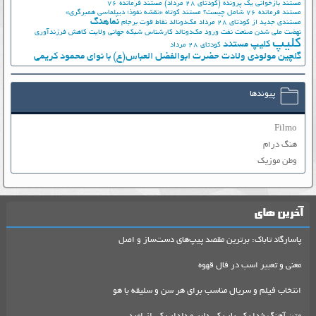
مستند بازخوانی یک پرونده (کودتای 28 مرداد)
مستند فرمانده 76
مستند فرمانده 76 شامل چیست؟
مستند کوتاه «نقشه نفوذ؛ دیپلماسی همبرگری»
نماهنگ
مستندی جدید از کودتای 28 مرداد
مک‌دونالد
نقاط قوت برجام
نهضت ملي شدن صنعت نفت
ورود مک‌دونالد
کارشناس شبکه جهانی ولایت
کاهش فرزندآوری
کلیپ
کلیپ مستند
کودتای 28 مرداد
گلچین مولودی ولادت حضرت ابوالفضل العباس(ع) با نوای محمود کریمی
پیوندها
Filmo
هنگ درام
وطن موزیک
آخرین های
پاسارگاد تاباک: برترین مقصد پیپ‌های دست‌ساز و اصل
معنی و تعبیر اسب در فال قهوه
انتخاب فیلم و سریال مناسب برای هر سن و سلیقه با هو