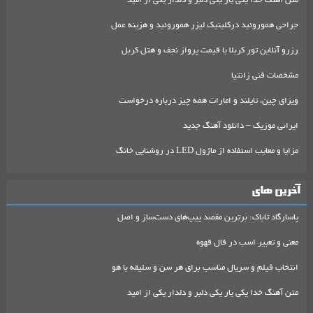
متن آهنگ خدا یکی یار یکی دلبر و دلدار یکی از امید
جراحی هموروئید درکلینیک لیزر هموروئید و هزینه عمل
رزرو آنلاین تور کربلا با قیمت پرواز نجف و هتل کربل
مشخصات فنی زانتیا
ویزای چین، تایلند و امارات همه چیز درباره درخواست
ایرانی موزیک – دانلود آهنگ جدید
مزایا و معایب استفاده از ماژول LED در روشنایی خانگ
آخرین های
پاسارگاد تاباک: برترین مقصد پیپ‌های دست‌ساز و اصل
معنی و تعبیر اسب در فال قهوه
انتخاب فیلم و سریال مناسب برای هر سن و سلیقه با هو
متن آهنگ خدا یکی یار یکی دلبر و دلدار یکی از امید