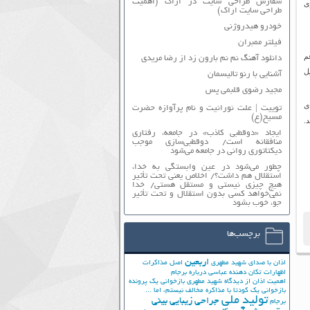
سفارش طراحی سایت در اراک (اهمیت
ی
طراحی سایت اراک)
خودرو هیدروژنی
فیلتر ممبران
م
دانلود آهنگ نم نم بارون زد از رضا مریدی
ل
آشنایی با رنو تالیسمان
مجید رضوی قلبمی پس
ی
توییت | علت نورانیت و نام پرآوازه حضرت
مسیح(ع)
.
ایجاد «دوقطبی کاذب» در جامعه، رفتاری
منافقانه است/ دوقطبی‌سازی موجب
دیکتاتوری روانی در جامعه می‌شود
چطور می‌شود در عین وابستگی به خدا،
استقلال هم داشت؟/ اخلاص یعنی تحت تأثیر
هیچ چیزی نیستی و مستقل هستی/ خدا
نمی‌خواهد کسی بدون استقلال و تحت تأثیر
جوّ، خوب بشود
برچسب‌ها
اربعین
اذان با صدای شهید مطهری
اصل مذاکرات
اظهارات تکان دهنده عباسی درباره برجام
اهمیت اذان از دیدگاه شهید مطهری
بازخوانی یک پرونده
بازخوانی یک کودتا
با مذاکره مخالف نیستم، اما ...
تولید ملی
جراحی زیبایی بینی
برجام