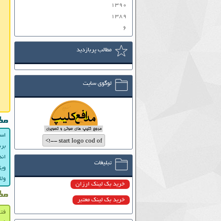
۱۳۹۰
۱۳۸۹
۶
مطالب پربازدید
لوگوی سایت
مط
اسل
برن
اند
تبلیغات
ویژ
ولا
خرید بک لینک ارزان
مط
خرید بک لینک معتبر
فتو