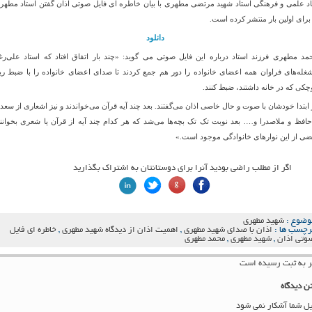
یاد علمی و فرهنگی استاد شهید مرتضی مطهری با بیان خاطره ای فایل صوتی اذان گفتن استاد مطهر
 برای اولین بار منتشر کرده است.
دانلود
مد مطهری فرزند استاد درباره این فایل صوتی می گوید: «چند بار اتفاق افتاد که استاد علی‌رغ
غله‌های فراوان همه اعضای خانواده را دور هم جمع کردند تا صدای اعضای خانواده را با ضبط ری
چکی که در خانه داشتند، ضبط کنند.
 ابتدا خودشان با صوت و حال خاصی اذان می‌گفتند. بعد چند آیه قرآن می‌خواندند و نیز اشعاری از سعد
حافظ و ملاصدرا و…. بعد نوبت تک تک بچه‌ها می‌شد که هر کدام چند آیه از قرآن یا شعری بخوانند
ضی از این نوارهای خانوادگی موجود است.»
اگر از مطلب راضی بودید آنرا برای دوستانتان به اشتراک بگذارید
وضوع :
شهید مطهری
رچسب ها :
اذان با صدای شهید مطهری
,
اهمیت اذان از دیدگاه شهید مطهری
,
خاطره ای فایل
وتی اذان
,
شهید مطهری
,
محمد مطهری
ن دیدگاه
یل شما آشکار نمی شود