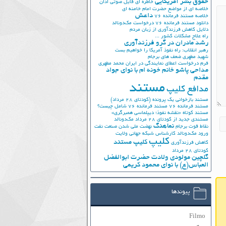
حقوق بشر آمریکایی
خاطره ای فایل صوتی اذان
خلاصه ای از مواضع حضرت امام خامنه ای
داعش
خلاصه مستند فرمانده 76
دانلود مستند فرمانده 76
درخواست مک‌دونالد
دلایل کاهش فرزندآوری از زبان مردم
راه علاج مشکلات کشور ...
رشد مادران در گرو فرزندآوری
رهبر انقلاب: راه نفوذ آمریکا را خواهیم بست
شهید مطهری
ضعف های برجام
فرم درخواست اعطای نمایندگی در ایران
محمد مطهری
مداحی پاشو خانم خونه ام با نوای جواد
مقدم
مستند
مدافع کلیپ
مستند بازخوانی یک پرونده (کودتای 28 مرداد)
مستند فرمانده 76
مستند فرمانده 76 شامل چیست؟
مستند کوتاه «نقشه نفوذ؛ دیپلماسی همبرگری»
مستندی جدید از کودتای 28 مرداد
مک‌دونالد
نماهنگ
نقاط قوت برجام
نهضت ملي شدن صنعت نفت
ورود مک‌دونالد
کارشناس شبکه جهانی ولایت
کلیپ
کلیپ مستند
کاهش فرزندآوری
کودتای 28 مرداد
گلچین مولودی ولادت حضرت ابوالفضل
العباس(ع) با نوای محمود کریمی
پیوندها
Filmo