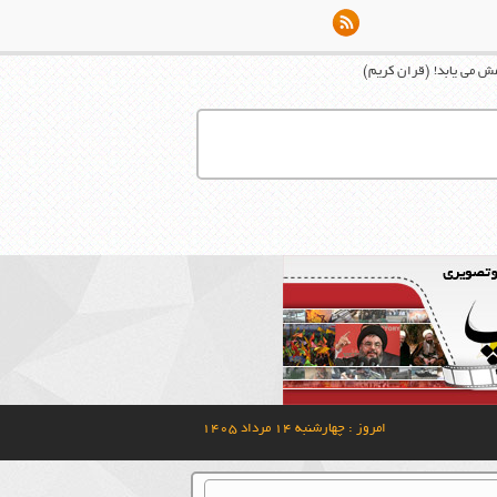
امش می ‏يابد! (قران کریم)
امروز : چهارشنبه ۱۴ مرداد ۱۴۰۵