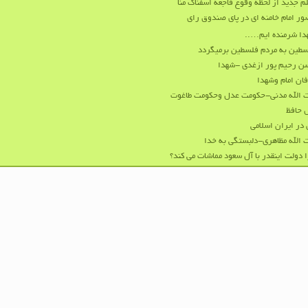
م جدید از لحظه وقوع فاجعه اسفناک منا
ر امام خامنه ای در پای صندوق رای
ا شرمنده ایم…..
طین به مردم فلسطین برمیگردد
 رحیم پور ازغدی -شهدا
ان امام وشهدا
 الله مدنی-حکومت عدل وحکومت طاغوت
 حافظ
در ایران اسلامی
 الله مظاهری-دلبستگی به خدا
 دولت اینقدر با آل سعود مماشات می کند؟