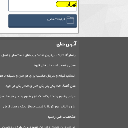
تهران
تبلیغات متنی
آخرین های
پاسارگاد تاباک: برترین مقصد پیپ‌های دست‌ساز و اصل
معنی و تعبیر اسب در فال قهوه
انتخاب فیلم و سریال مناسب برای هر سن و سلیقه با هو
متن آهنگ خدا یکی یار یکی دلبر و دلدار یکی از امید
جراحی هموروئید درکلینیک لیزر هموروئید و هزینه عمل
رزرو آنلاین تور کربلا با قیمت پرواز نجف و هتل کربل
مشخصات فنی زانتیا
ویزای چین، تایلند و امارات همه چیز درباره درخواست