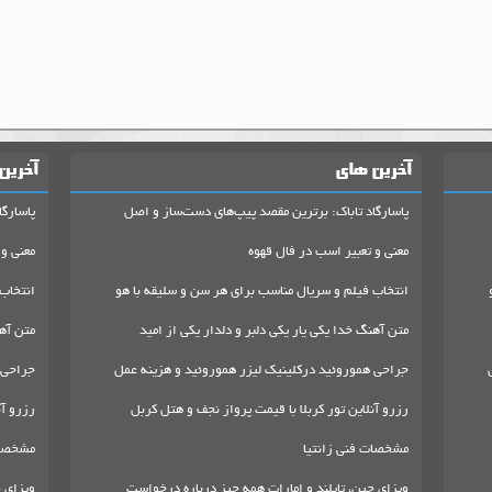
آخرین های
آخرین
پاسارگاد تاباک: برترین مقصد پیپ‌های دست‌ساز و اصل
پاسارگا
معنی و تعبیر اسب در فال قهوه
معنی و 
انتخاب فیلم و سریال مناسب برای هر سن و سلیقه با هو
انتخاب
متن آهنگ خدا یکی یار یکی دلبر و دلدار یکی از امید
متن آهن
جراحی هموروئید درکلینیک لیزر هموروئید و هزینه عمل
جراحی 
رزرو آنلاین تور کربلا با قیمت پرواز نجف و هتل کربل
رزرو آن
مشخصات فنی زانتیا
مشخصات
ویزای چین، تایلند و امارات همه چیز درباره درخواست
ویزای چ