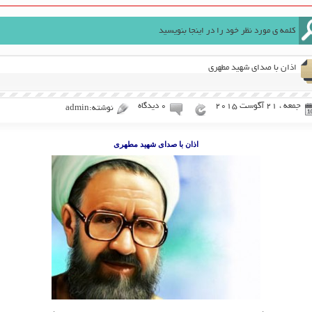
اذان با صدای شهید مطهری
جمعه ، 21 آگوست 2015
۰ دیدگاه
نوشته:admin
اذان با صدای شهید مطهری