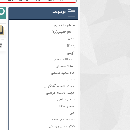
موضوعات
-امام خامنه ای
-امام خمینی(ره)
۵۲۴
Blog
آوینی
آیت الله مصباح
استاد پناهیان
حاج سعید قاسمی
حاجتی
حجت الاسلام آهنگران
حجت الاسلام قرائتی
حسن عباسی
حسین یکتا
خبر
دسته‌بندی نشده
دکتر حسن روحانی