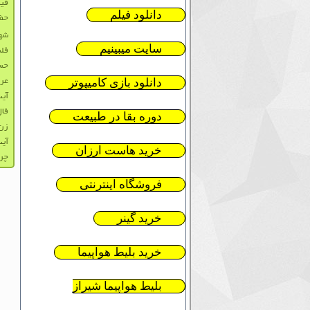
فیل
دانلود فیلم
حضو
شهد
سایت میبینیم
فلس
حسن
دانلود بازی کامیپوتر
عرف
آیت
فال
دوره بقا در طبیعت
زن 
آیت
خرید هاست ارزان
چرا
فروشگاه اینترنتی
خرید گینر
خرید بلیط هواپیما
بلیط هواپیما شیراز