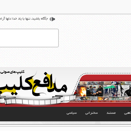
جآگاه باشيد، تنها با ياد خدا دلها آر
هبی
مستند
سخنرانی
سیاسی