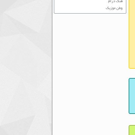
هنگ درام
وطن موزیک