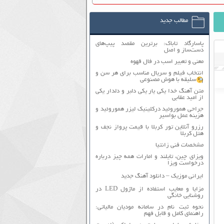
مطالب جدید
پاسارگاد تاباک: برترین مقصد پیپ‌های
دست‌ساز و اصل
معنی و تعبیر اسب در فال قهوه
انتخاب فیلم و سریال مناسب برای هر سن و
سلیقه با هوش مصنوعی
متن آهنگ خدا یکی یار یکی دلبر و دلدار یکی
از امید عقابی
جراحی هموروئید درکلینیک لیزر هموروئید و
هزینه عمل بواسیر
رزرو آنلاین تور کربلا با قیمت پرواز نجف و
هتل کربلا
مشخصات فنی زانتیا
ویزای چین، تایلند و امارات همه چیز درباره
درخواست ویزا
ایرانی موزیک – دانلود آهنگ جدید
مزایا و معایب استفاده از ماژول LED در
روشنایی خانگی
نحوه ثبت نام در سامانه مودیان مالیاتی:
راهنمای کامل و قابل فهم