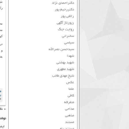
بن
دکتراحمدی نژاد
را
دکتررحیم پور
رائفی پور
رپورتاژ آگهی
مح
روایت جنگ
مش
سخنرانی
کو
سیاسی
در
سیدحسن نصرالله
و 
شهدا
بع
شهید بهشتی
شهید مطهری
شیخ مهدی طائب
عکس
علما
م
ب
کافی
ص
متفرقه
مداحی
۰ نظر به ثبت رسیده است
مذهبی
نوشت
مستند
ایم
مستند راه