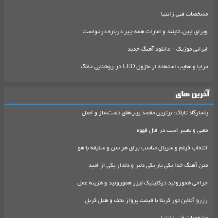
مشخصات فنی زانتیا
ویزای چین، تایلند و امارات همه چیز درباره درخواست
ایرانی موزیک – دانلود آهنگ جدید
مزایا و معایب استفاده از ماژول LED در روشنایی خانگ
آخرین های
پاسارگاد تاباک: برترین مقصد پیپ‌های دست‌ساز و اصل
معنی و تعبیر اسب در فال قهوه
انتخاب فیلم و سریال مناسب برای هر سن و سلیقه با هو
متن آهنگ خدا یکی یار یکی دلبر و دلدار یکی از امید
جراحی هموروئید درکلینیک لیزر هموروئید و هزینه عمل
رزرو آنلاین تور کربلا با قیمت پرواز نجف و هتل کربل