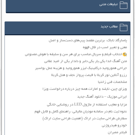
تبلیغات متنی
مطالب جدید
پاسارگاد تاباک: برترین مقصد پیپ‌های دست‌ساز و اصل
معنی و تعبیر اسب در فال قهوه
انتخاب فیلم و سریال مناسب برای هر سن و سلیقه با هوش مصنوعی
متن آهنگ خدا یکی یار یکی دلبر و دلدار یکی از امید عقابی
جراحی هموروئید درکلینیک لیزر هموروئید و هزینه عمل بواسیر
رزرو آنلاین تور کربلا با قیمت پرواز نجف و هتل کربلا
مشخصات فنی زانتیا
ویزای چین، تایلند و امارات همه چیز درباره درخواست ویزا
ایرانی موزیک – دانلود آهنگ جدید
مزایا و معایب استفاده از ماژول LED در روشنایی خانگی
نحوه ثبت نام در سامانه مودیان مالیاتی: راهنمای کامل و قابل فهم
سفارش طراحی سایت در اراک (اهمیت طراحی سایت اراک)
خودرو هیدروژنی
فیلتر ممبران