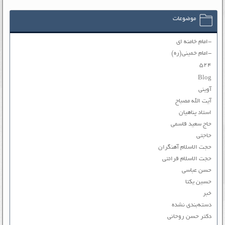
موضوعات
-امام خامنه ای
-امام خمینی(ره)
۵۲۴
Blog
آوینی
آیت الله مصباح
استاد پناهیان
حاج سعید قاسمی
حاجتی
حجت الاسلام آهنگران
حجت الاسلام قرائتی
حسن عباسی
حسین یکتا
خبر
دسته‌بندی نشده
دکتر حسن روحانی