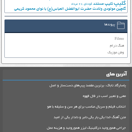
کلیپ
کلیپ مستند
کودتای 28 مرداد
گلچین مولودی ولادت حضرت ابوالفضل العباس(ع) با نوای محمود کریمی
پیوندها
Filmo
هنگ درام
وطن موزیک
آخرین های
پاسارگاد تاباک: برترین مقصد پیپ‌های دست‌ساز و اصل
معنی و تعبیر اسب در فال قهوه
انتخاب فیلم و سریال مناسب برای هر سن و سلیقه با هو
متن آهنگ خدا یکی یار یکی دلبر و دلدار یکی از امید
جراحی هموروئید درکلینیک لیزر هموروئید و هزینه عمل