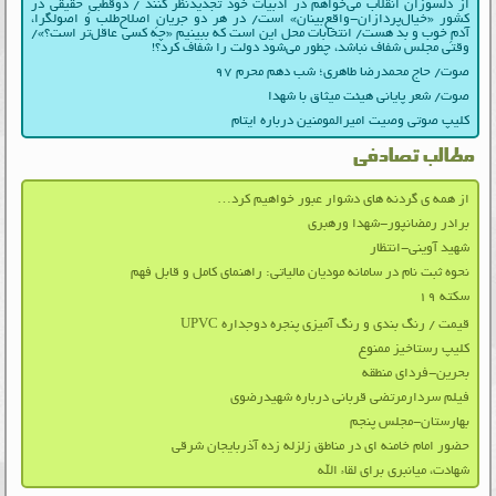
از دلسوزان انقلاب می‌خواهم در ادبیات‌ خود تجدیدنظر کنند / دوقطبیِ حقیقی در
کشور «خیال‌پردازان-واقع‌بینان» است/ در هر دو جریانِ اصلاح‌طلب و اصولگرا،
آدمِ خوب و بد هست/ انتخابات محل این است که ببینیم «چه کسی عاقل‌تر است؟»/
وقتی مجلس شفاف نباشد، چطور می‌شود دولت را شفاف کرد؟!
صوت/ حاج محمدرضا طاهری؛ شب دهم محرم ۹۷
صوت/ شعر پایانی هیئت میثاق با شهدا
کلیپ صوتی وصیت امیرالمومنین درباره ایتام
مطالب تصادفی
از همه ی گردنه های دشوار عبور خواهیم کرد…
برادر رمضانپور-شهدا ورهبری
شهید آوینی-انتظار
نحوه ثبت نام در سامانه مودیان مالیاتی: راهنمای کامل و قابل فهم
سکته ۱۹
قیمت / رنگ بندی و رنگ آمیزی پنجره دوجداره UPVC
کلیپ رستاخیز ممنوع
بحرین-فردای منطقه
فیلم سردارمرتضی قربانی درباره شهیدرضوی
بهارستان-مجلس پنجم
حضور امام خامنه ای در مناطق زلزله زده آذربایجان شرقی
شهادت، میانبری برای لقاء الله