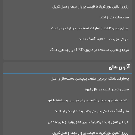
رزرو آنلاین تور کربلا با قیمت پرواز نجف و هتل کربل
مشخصات فنی زانتیا
ویزای چین، تایلند و امارات همه چیز درباره درخواست
ایرانی موزیک – دانلود آهنگ جدید
مزایا و معایب استفاده از ماژول LED در روشنایی خانگ
آخرین های
پاسارگاد تاباک: برترین مقصد پیپ‌های دست‌ساز و اصل
معنی و تعبیر اسب در فال قهوه
انتخاب فیلم و سریال مناسب برای هر سن و سلیقه با هو
متن آهنگ خدا یکی یار یکی دلبر و دلدار یکی از امید
جراحی هموروئید درکلینیک لیزر هموروئید و هزینه عمل
رزرو آنلاین تور کربلا با قیمت پرواز نجف و هتل کربل