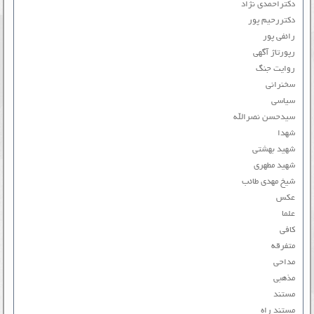
دکتراحمدی نژاد
دکتررحیم پور
رائفی پور
رپورتاژ آگهی
روایت جنگ
سخنرانی
سیاسی
سیدحسن نصرالله
شهدا
شهید بهشتی
شهید مطهری
شیخ مهدی طائب
عکس
علما
کافی
متفرقه
مداحی
مذهبی
مستند
مستند راه