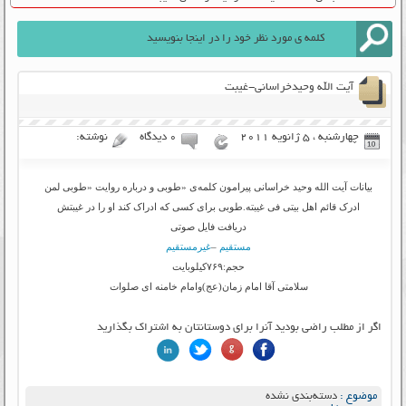
آیت الله وحیدخراسانی-غیبت
چهارشنبه ، 5 ژانویه 2011
۰ دیدگاه
نوشته:
بیانات آیت الله وحید خراسانی پیرامون کلمه‌ى «طوبی و درباره روایت «طوبى لمن
ادرک قائم اهل بیتى فى غیبته.طوبى براى کسى که ادراک کند او را در غیبتش
دریافت فایل صوتی
مستقیم
–
غیرمستقیم
حجم:۷۶۹کیلوبایت
سلامتی آقا امام زمان(عج)وامام خامنه ای صلوات
اگر از مطلب راضی بودید آنرا برای دوستانتان به اشتراک بگذارید
موضوع :
دسته‌بندی نشده