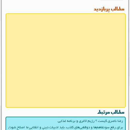
مطالب پربازدید
مطالب مرتبط
رضا ناصری کیست ؟ رژیم لاغری و برنامه غذایی
برای رفع سوءتفاهم‌ها و دوقطبی‌های کاذب، باید ادبیات دینی و انقلابیِ ما اصلاح شود/