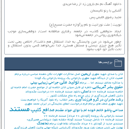
دانلود آهنگ نم نم بارون زد از رضا مریدی
آشنایی با رنو تالیسمان
مجید رضوی قلبمی پس
توییت | علت نورانیت و نام پرآوازه حضرت مسیح(ع)
ایجاد «دوقطبی کاذب» در جامعه، رفتاری منافقانه است/ دوقطبی‌سازی موجب
دیکتاتوری روانی در جامعه می‌شود
چطور می‌شود در عین وابستگی به خدا، استقلال هم داشت؟/ اخلاص یعنی تحت
تأثیر هیچ چیزی نیستی و مستقل هستی/ خدا نمی‌خواهد کسی بدون استقلال و
تحت تأثیر جوّ، خوب بشود
برچسب‌ها
اربعین
اذان با صدای شهید مطهری
اصل مذاکرات
اظهارات تکان دهنده عباسی درباره برجام
اهمیت اذان از دیدگاه شهید مطهری
بازخوانی یک پرونده
بازخوانی یک کودتا
تولید ملی
جراحی زیبایی بینی
با مذاکره مخالف نیستم، اما ...
برجام
حقوق بشر آمریکایی
خاطره ای فایل صوتی اذان
خلاصه ای از مواضع حضرت امام خامنه ای
داعش
خلاصه مستند فرمانده 76
دانلود مستند فرمانده 76
درخواست مک‌دونالد
دلایل کاهش فرزندآوری از زبان مردم
راه علاج مشکلات کشور ...
رشد مادران در گرو فرزندآوری
رهبر انقلاب: راه نفوذ آمریکا را خواهیم بست
شهید مطهری
ضعف های برجام
فرم درخواست اعطای نمایندگی در ایران
محمد مطهری
مستند
مدافع کلیپ
مداحی پاشو خانم خونه ام با نوای جواد مقدم
مستند بازخوانی یک پرونده (کودتای 28 مرداد)
مستند فرمانده 76
مستند فرمانده 76 شامل چیست؟
مستند کوتاه «نقشه نفوذ؛ دیپلماسی همبرگری»
نماهنگ
مستندی جدید از کودتای 28 مرداد
مک‌دونالد
نقاط قوت برجام
نهضت ملي شدن صنعت نفت
ورود مک‌دونالد
کارشناس شبکه جهانی ولایت
کاهش فرزندآوری