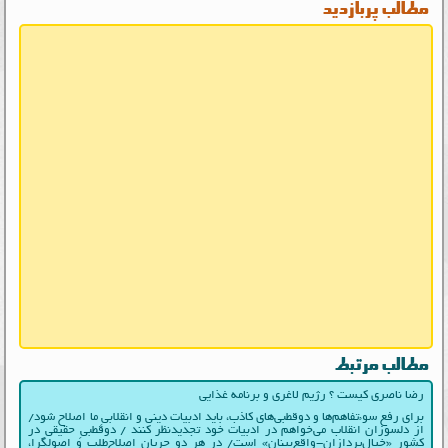
مطالب پربازدید
مطالب مرتبط
رضا ناصری کیست ؟ رژیم لاغری و برنامه غذایی
برای رفع سوءتفاهم‌ها و دوقطبی‌های کاذب، باید ادبیات دینی و انقلابیِ ما اصلاح شود/
از دلسوزان انقلاب می‌خواهم در ادبیات‌ خود تجدیدنظر کنند / دوقطبیِ حقیقی در
کشور «خیال‌پردازان-واقع‌بینان» است/ در هر دو جریانِ اصلاح‌طلب و اصولگرا،