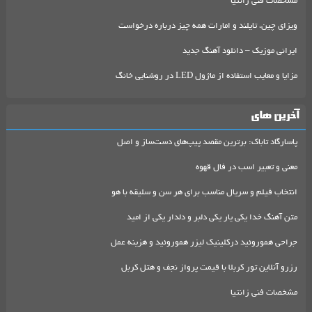
مشخصات فنی زانتیا
ویزای چین، تایلند و امارات همه چیز درباره درخواست
ایرانی موزیک – دانلود آهنگ جدید
مزایا و معایب استفاده از ماژول LED در روشنایی خانگ
آخرین های
پاسارگاد تاباک: برترین مقصد پیپ‌های دست‌ساز و اصل
معنی و تعبیر اسب در فال قهوه
انتخاب فیلم و سریال مناسب برای هر سن و سلیقه با هو
متن آهنگ خدا یکی یار یکی دلبر و دلدار یکی از امید
جراحی هموروئید درکلینیک لیزر هموروئید و هزینه عمل
رزرو آنلاین تور کربلا با قیمت پرواز نجف و هتل کربل
مشخصات فنی زانتیا