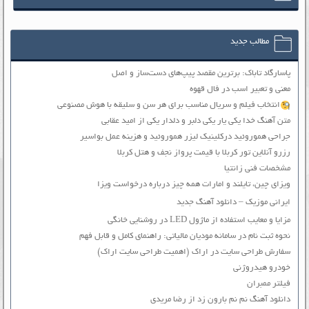
مطالب جدید
پاسارگاد تاباک: برترین مقصد پیپ‌های دست‌ساز و اصل
معنی و تعبیر اسب در فال قهوه
انتخاب فیلم و سریال مناسب برای هر سن و سلیقه با هوش مصنوعی
متن آهنگ خدا یکی یار یکی دلبر و دلدار یکی از امید عقابی
جراحی هموروئید درکلینیک لیزر هموروئید و هزینه عمل بواسیر
رزرو آنلاین تور کربلا با قیمت پرواز نجف و هتل کربلا
مشخصات فنی زانتیا
ویزای چین، تایلند و امارات همه چیز درباره درخواست ویزا
ایرانی موزیک – دانلود آهنگ جدید
مزایا و معایب استفاده از ماژول LED در روشنایی خانگی
نحوه ثبت نام در سامانه مودیان مالیاتی: راهنمای کامل و قابل فهم
سفارش طراحی سایت در اراک (اهمیت طراحی سایت اراک)
خودرو هیدروژنی
فیلتر ممبران
دانلود آهنگ نم نم بارون زد از رضا مریدی