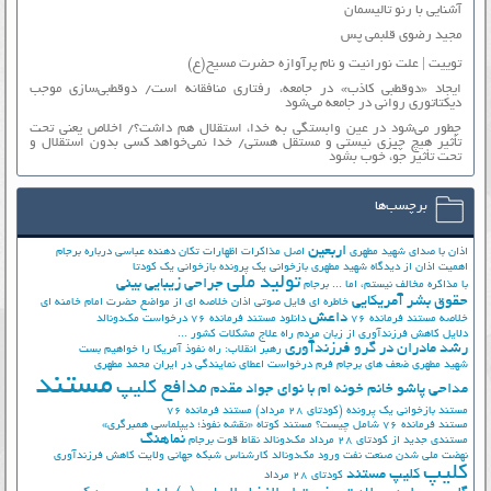
آشنایی با رنو تالیسمان
مجید رضوی قلبمی پس
توییت | علت نورانیت و نام پرآوازه حضرت مسیح(ع)
ایجاد «دوقطبی کاذب» در جامعه، رفتاری منافقانه است/ دوقطبی‌سازی موجب
دیکتاتوری روانی در جامعه می‌شود
چطور می‌شود در عین وابستگی به خدا، استقلال هم داشت؟/ اخلاص یعنی تحت
تأثیر هیچ چیزی نیستی و مستقل هستی/ خدا نمی‌خواهد کسی بدون استقلال و
تحت تأثیر جوّ، خوب بشود
برچسب‌ها
اربعین
اذان با صدای شهید مطهری
اصل مذاکرات
اظهارات تکان دهنده عباسی درباره برجام
اهمیت اذان از دیدگاه شهید مطهری
بازخوانی یک پرونده
بازخوانی یک کودتا
تولید ملی
جراحی زیبایی بینی
با مذاکره مخالف نیستم، اما ...
برجام
حقوق بشر آمریکایی
خاطره ای فایل صوتی اذان
خلاصه ای از مواضع حضرت امام خامنه ای
داعش
خلاصه مستند فرمانده 76
دانلود مستند فرمانده 76
درخواست مک‌دونالد
دلایل کاهش فرزندآوری از زبان مردم
راه علاج مشکلات کشور ...
رشد مادران در گرو فرزندآوری
رهبر انقلاب: راه نفوذ آمریکا را خواهیم بست
شهید مطهری
ضعف های برجام
فرم درخواست اعطای نمایندگی در ایران
محمد مطهری
مستند
مدافع کلیپ
مداحی پاشو خانم خونه ام با نوای جواد مقدم
مستند بازخوانی یک پرونده (کودتای 28 مرداد)
مستند فرمانده 76
مستند فرمانده 76 شامل چیست؟
مستند کوتاه «نقشه نفوذ؛ دیپلماسی همبرگری»
نماهنگ
مستندی جدید از کودتای 28 مرداد
مک‌دونالد
نقاط قوت برجام
نهضت ملي شدن صنعت نفت
ورود مک‌دونالد
کارشناس شبکه جهانی ولایت
کاهش فرزندآوری
کلیپ
کلیپ مستند
کودتای 28 مرداد