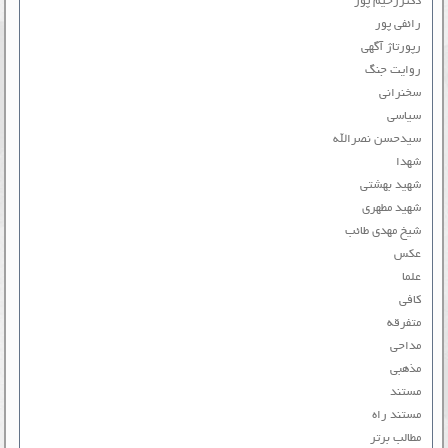
دکتررحیم پور
رائفی پور
رپورتاژ آگهی
روایت جنگ
سخنرانی
سیاسی
سیدحسن نصرالله
شهدا
شهید بهشتی
شهید مطهری
شیخ مهدی طائب
عکس
علما
کافی
متفرقه
مداحی
مذهبی
مستند
مستند راه
مطالب برتر