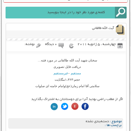
آیت الله طالقانی
چهارشنبه ، 5 ژانویه 2011
۰ دیدگاه
نوشته:
سخنان شهید آیت الله طالقانی در مورد فتنه…
دریافت فایل تصویری
مستقیم
–
غیرمستقیم
حجم:۱،۳۶۳مگابایت
سلامتی آقا امام زمان(عج)وامام خامنه ای صلوات
اگر از مطلب راضی بودید آنرا برای دوستانتان به اشتراک بگذارید
موضوع :
دسته‌بندی نشده
برچسب ها :