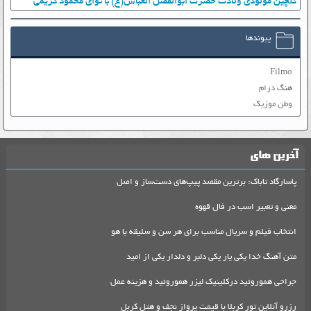
گلچین مولودی ولادت حضرت ابوالفضل العباس(ع) با نوای محمود کریمی
پیوندها
Filmo
هنگ درام
وطن موزیک
آخرین های
پاسارگاد تاباک: برترین مقصد پیپ‌های دست‌ساز و اصل
معنی و تعبیر اسب در فال قهوه
انتخاب فیلم و سریال مناسب برای هر سن و سلیقه با هو
متن آهنگ خدا یکی یار یکی دلبر و دلدار یکی از امید
جراحی هموروئید درکلینیک لیزر هموروئید و هزینه عمل
رزرو آنلاین تور کربلا با قیمت پرواز نجف و هتل کربل