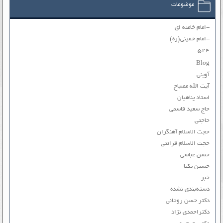
موضوعات
-امام خامنه ای
-امام خمینی(ره)
۵۲۴
Blog
آوینی
آیت الله مصباح
استاد پناهیان
حاج سعید قاسمی
حاجتی
حجت الاسلام آهنگران
حجت الاسلام قرائتی
حسن عباسی
حسین یکتا
خبر
دسته‌بندی نشده
دکتر حسن روحانی
دکتراحمدی نژاد