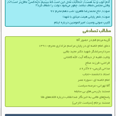
آدمِ خوب و بد هست/ انتخابات محل این است که ببینیم «چه کسی عاقل‌تر است؟»/
وقتی مجلس شفاف نباشد، چطور می‌شود دولت را شفاف کرد؟!
صوت/ حاج محمدرضا طاهری؛ شب دهم محرم ۹۷
صوت/ شعر پایانی هیئت میثاق با شهدا
کلیپ صوتی وصیت امیرالمومنین درباره ایتام
مطالب تصادفی
گریه مردم قم در حضور آقا
دعای امام خامنه ای در پایان مراسم عزاداری محرم-۱۳۹۱
سردارسرلشگر شهید دکتر مجید بقایی
ولایت فقیه از دیدگاه آیت الله کاشانی
قرائتی-فرزند صالح
مداحی کریمی-۲۲آذر۸۹
استاد دانشمند-حجاب
امام خامنه ای -سوره عصر
آقا تهرانی-عرصه سیاست
مستند بازرسی های بی سابقه
پاسخ‌های طالبی به خبرنگار ضدانقلاب درباره قلاده‌های طلا
مستند برجام (سیاست خارجی)