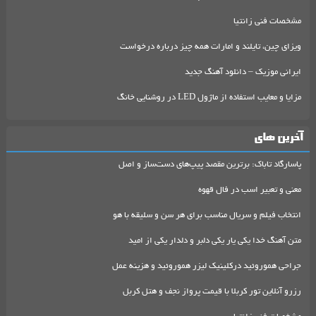
مشخصات فنی زانتیا
ویزای چین، تایلند و امارات همه چیز درباره درخواست
ایرانی موزیک – دانلود آهنگ جدید
مزایا و معایب استفاده از ماژول LED در روشنایی خانگ
آخرین های
پاسارگاد تاباک: برترین مقصد پیپ‌های دست‌ساز و اصل
معنی و تعبیر اسب در فال قهوه
انتخاب فیلم و سریال مناسب برای هر سن و سلیقه با هو
متن آهنگ خدا یکی یار یکی دلبر و دلدار یکی از امید
جراحی هموروئید درکلینیک لیزر هموروئید و هزینه عمل
رزرو آنلاین تور کربلا با قیمت پرواز نجف و هتل کربل