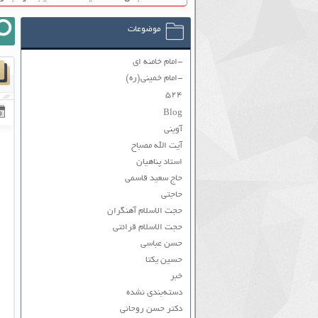
موضوعات
-امام خامنه ای
-امام خمینی(ره)
۵۲۴
Blog
آوینی
آیت الله مصباح
استاد پناهیان
حاج سعید قاسمی
حاجتی
حجت الاسلام آهنگران
حجت الاسلام قرائتی
حسن عباسی
حسین یکتا
خبر
دسته‌بندی نشده
دکتر حسن روحانی