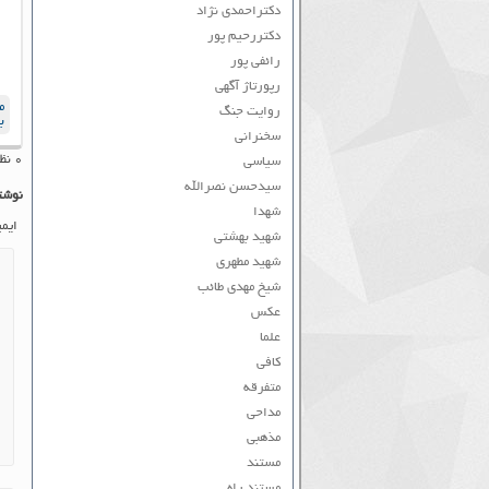
دکتراحمدی نژاد
دکتررحیم پور
رائفی پور
رپورتاژ آگهی
م
روایت جنگ
ب
سخنرانی
۰ نظر به ثبت رسیده است
سیاسی
سیدحسن نصرالله
نوشت
شهدا
ایم
شهید بهشتی
شهید مطهری
شیخ مهدی طائب
عکس
علما
کافی
متفرقه
مداحی
مذهبی
مستند
مستند راه