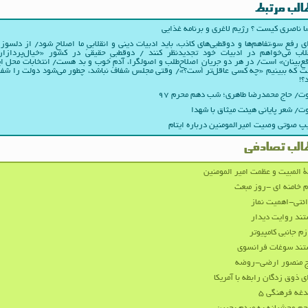
الب مرتبط
 ناصری کیست ؟ رژیم لاغری و برنامه غذایی
ی رفع سوءتفاهم‌ها و دوقطبی‌های کاذب، باید ادبیات دینی و انقلابیِ ما اصلاح شود/ از دلسوز
لاب می‌خواهم در ادبیات‌ خود تجدیدنظر کنند / دوقطبیِ حقیقی در کشور «خیال‌پردازا
ع‌بینان» است/ در هر دو جریانِ اصلاح‌طلب و اصولگرا، آدمِ خوب و بد هست/ انتخابات محل ا
 که ببینیم «چه کسی عاقل‌تر است؟»/ وقتی مجلس شفاف نباشد، چطور می‌شود دولت را شف
؟!
/ حاج محمدرضا طاهری؛ شب دهم محرم ۹۷
/ شعر پایانی هیئت میثاق با شهدا
پ صوتی وصیت امیرالمومنین درباره ایتام
الب تصادفی
ة المبیت و عظمت امیر المومنین
م خامنه ای -روز مبعث
ئتی-اهمیت نماز
ند روایت دیدار
زم جانبی کامپیوتر
تند سوغات فرانسوی
ج منصور ارضی-روضه
ی ذوق زدگان رابطه با آمریکا
غه فرهنگی ۵