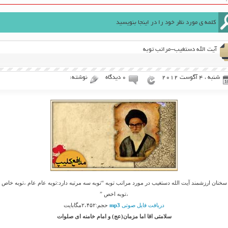
آیت الله دستغیب-مراتب توبه
شنبه ، 4 آگوست 2012
۰ دیدگاه
نوشته:
سخنان ارزشمند آیت الله دستغیب در مورد مراتب توبه “توبه سه مرتبه دارد:توبه عام عام ،توبه خاص
،توبه اخص ”
دریافت فایل صوتی
mp3
حجم:۲،۴۵۲مگابایت
سلامتی اقا اما مزمان(عج) و امام خامنه ای صلوات