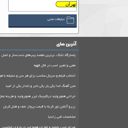
تهران
تبلیغات متنی
آخرین های
پاسارگاد تاباک: برترین مقصد پیپ‌های دست‌ساز و اصل
معنی و تعبیر اسب در فال قهوه
انتخاب فیلم و سریال مناسب برای هر سن و سلیقه با هو
متن آهنگ خدا یکی یار یکی دلبر و دلدار یکی از امید
جراحی هموروئید درکلینیک لیزر هموروئید و هزینه عمل
رزرو آنلاین تور کربلا با قیمت پرواز نجف و هتل کربل
مشخصات فنی زانتیا
ویزای چین، تایلند و امارات همه چیز درباره درخواست