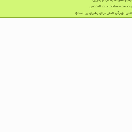
جم وحشیانه به مردم بحرین
یدهمت-عملیات بیت المقدس
ئتی-ویژگی اصلی برای رهبری بر انسانها