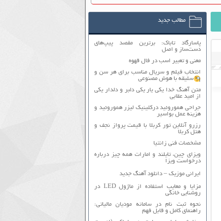
مطالب جدید
پاسارگاد تاباک: برترین مقصد پیپ‌های
دست‌ساز و اصل
معنی و تعبیر اسب در فال قهوه
انتخاب فیلم و سریال مناسب برای هر سن و
سلیقه با هوش مصنوعی
متن آهنگ خدا یکی یار یکی دلبر و دلدار یکی
از امید عقابی
جراحی هموروئید درکلینیک لیزر هموروئید و
هزینه عمل بواسیر
رزرو آنلاین تور کربلا با قیمت پرواز نجف و
هتل کربلا
مشخصات فنی زانتیا
ویزای چین، تایلند و امارات همه چیز درباره
درخواست ویزا
ایرانی موزیک – دانلود آهنگ جدید
مزایا و معایب استفاده از ماژول LED در
روشنایی خانگی
نحوه ثبت نام در سامانه مودیان مالیاتی:
راهنمای کامل و قابل فهم