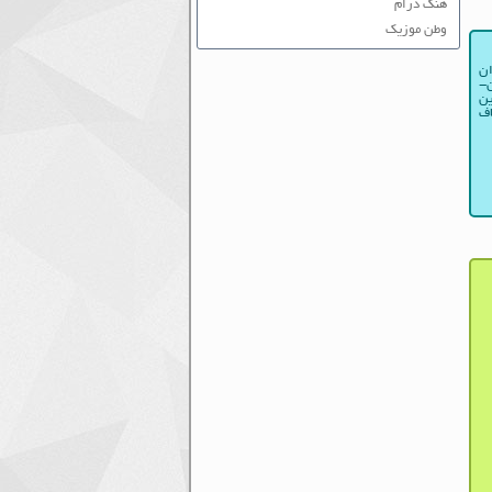
هنگ درام
وطن موزیک
ان
ن-
ین
اف