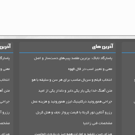
آخرین های
آخرین
پاسارگاد تاباک: برترین مقصد پیپ‌های دست‌ساز و اصل
پاسارگا
معنی و تعبیر اسب در فال قهوه
معنی و 
انتخاب فیلم و سریال مناسب برای هر سن و سلیقه با هو
انتخاب
متن آهنگ خدا یکی یار یکی دلبر و دلدار یکی از امید
متن آهن
جراحی هموروئید درکلینیک لیزر هموروئید و هزینه عمل
جراحی 
رزرو آنلاین تور کربلا با قیمت پرواز نجف و هتل کربل
رزرو آن
مشخصات فنی زانتیا
مشخصات
ویزای چین، تایلند و امارات همه چیز درباره درخواست
ویزای چ