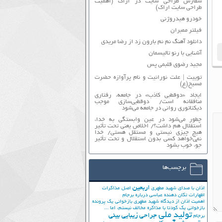
سفارش طراحی سایت در اراک (اهمیت
طراحی سایت اراک)
خودرو هیدروژنی
فیلتر ممبران
دانلود آهنگ نم نم بارون زد از رضا مریدی
آشنایی با رنو تالیسمان
مجید رضوی قلبمی پس
توییت | علت نورانیت و نام پرآوازه حضرت
مسیح(ع)
ایجاد «دوقطبی کاذب» در جامعه، رفتاری
منافقانه است/ دوقطبی‌سازی موجب
دیکتاتوری روانی در جامعه می‌شود
چطور می‌شود در عین وابستگی به خدا،
استقلال هم داشت؟/ اخلاص یعنی تحت تأثیر
هیچ چیزی نیستی و مستقل هستی/ خدا
نمی‌خواهد کسی بدون استقلال و تحت تأثیر
جوّ، خوب بشود
برچسب‌ها
اربعین
اذان با صدای شهید مطهری
اصل مذاکرات
اظهارات تکان دهنده عباسی درباره برجام
اهمیت اذان از دیدگاه شهید مطهری
بازخوانی یک پرونده
بازخوانی یک کودتا
با مذاکره مخالف نیستم، اما ...
تولید ملی
جراحی زیبایی بینی
برجام