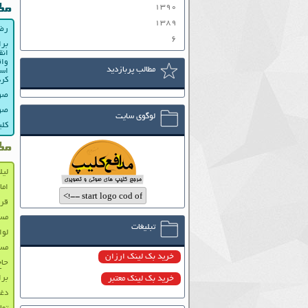
۱۳۹۰
مط
۱۳۸۹
رضا
۶
برا
انق
واق
مطالب پربازدید
است
کرد
صوت
صوت
لوگوی سایت
کلی
مط
لیل
اما
قرا
مست
تبلیغات
لوا
مس
خرید بک لینک ارزان
حا
برا
خرید بک لینک معتبر
دغد