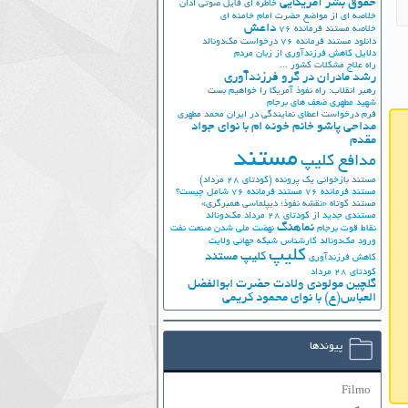
حقوق بشر آمریکایی
خاطره ای فایل صوتی اذان
خلاصه ای از مواضع حضرت امام خامنه ای
داعش
خلاصه مستند فرمانده 76
دانلود مستند فرمانده 76
درخواست مک‌دونالد
دلایل کاهش فرزندآوری از زبان مردم
راه علاج مشکلات کشور ...
رشد مادران در گرو فرزندآوری
رهبر انقلاب: راه نفوذ آمریکا را خواهیم بست
شهید مطهری
ضعف های برجام
فرم درخواست اعطای نمایندگی در ایران
محمد مطهری
مداحی پاشو خانم خونه ام با نوای جواد
مقدم
مستند
مدافع کلیپ
مستند بازخوانی یک پرونده (کودتای 28 مرداد)
مستند فرمانده 76
مستند فرمانده 76 شامل چیست؟
مستند کوتاه «نقشه نفوذ؛ دیپلماسی همبرگری»
مستندی جدید از کودتای 28 مرداد
مک‌دونالد
نماهنگ
نقاط قوت برجام
نهضت ملي شدن صنعت نفت
ورود مک‌دونالد
کارشناس شبکه جهانی ولایت
کلیپ
کلیپ مستند
کاهش فرزندآوری
کودتای 28 مرداد
گلچین مولودی ولادت حضرت ابوالفضل
العباس(ع) با نوای محمود کریمی
پیوندها
Filmo