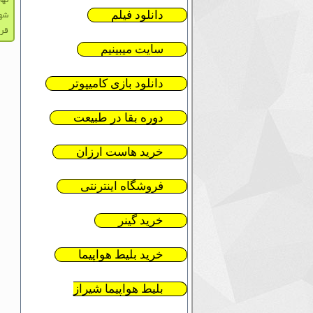
تها
دانلود فیلم
شه
قرا
سایت میبینیم
دانلود بازی کامیپوتر
دوره بقا در طبیعت
خرید هاست ارزان
فروشگاه اینترنتی
خرید گینر
خرید بلیط هواپیما
بلیط هواپیما شیراز