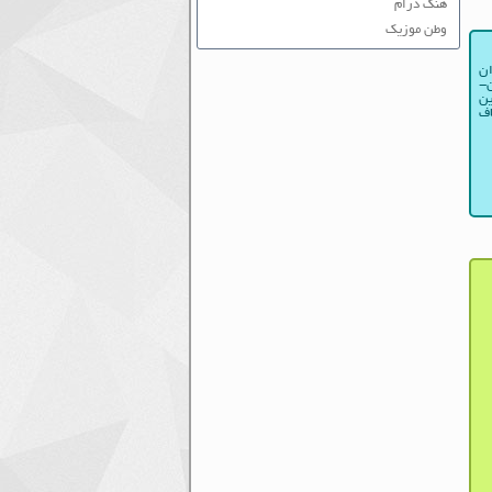
هنگ درام
وطن موزیک
ان
ن-
ین
اف