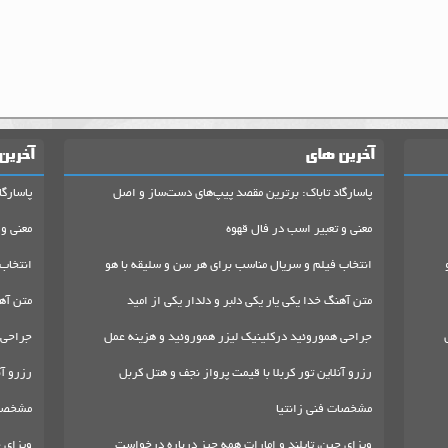
آخرین های
آخرین
پاسارگاد تاباک: برترین مقصد پیپ‌های دست‌ساز و اصل
پاسارگا
معنی و تعبیر اسب در فال قهوه
معنی و 
انتخاب فیلم و سریال مناسب برای هر سن و سلیقه با هو
انتخاب
متن آهنگ خدا یکی یار یکی دلبر و دلدار یکی از امید
متن آهن
جراحی هموروئید درکلینیک لیزر هموروئید و هزینه عمل
جراحی 
رزرو آنلاین تور کربلا با قیمت پرواز نجف و هتل کربل
رزرو آن
مشخصات فنی زانتیا
مشخصات
ویزای چین، تایلند و امارات همه چیز درباره درخواست
ویزای چ