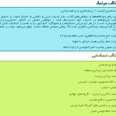
الب مرتبط
 ناصری کیست ؟ رژیم لاغری و برنامه غذایی
ی رفع سوءتفاهم‌ها و دوقطبی‌های کاذب، باید ادبیات دینی و انقلابیِ ما اصلاح شود/ از دلسوز
لاب می‌خواهم در ادبیات‌ خود تجدیدنظر کنند / دوقطبیِ حقیقی در کشور «خیال‌پردازا
ع‌بینان» است/ در هر دو جریانِ اصلاح‌طلب و اصولگرا، آدمِ خوب و بد هست/ انتخابات محل ا
 که ببینیم «چه کسی عاقل‌تر است؟»/ وقتی مجلس شفاف نباشد، چطور می‌شود دولت را شف
؟!
/ حاج محمدرضا طاهری؛ شب دهم محرم ۹۷
/ شعر پایانی هیئت میثاق با شهدا
پ صوتی وصیت امیرالمومنین درباره ایتام
الب تصادفی
م و مردم مصر
م خامنه ای-بیداری منطقه
تند یزدان پرست
ت الله مجتهدی-وصیت خسیس
هیان-حجاب
ند «آخرین درس» – گروه های جهادی
م خمینی-دفاع مقدس
ری بر دشمنی های آمریکا علیه ایران
ند امام موسی صدر