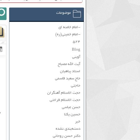
موضوعات
-امام خامنه ای
-امام خمینی(ره)
۵۲۴
Blog
آوینی
آیت الله مصباح
استاد پناهیان
حاج سعید قاسمی
حاجتی
حجت الاسلام آهنگران
حجت الاسلام قرائتی
حسن عباسی
س
حسین یکتا
خبر
دسته‌بندی نشده
دکتر حسن روحانی