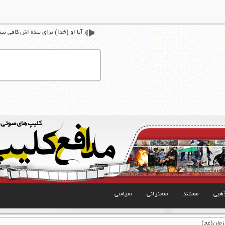
آیا او (خدا) برای بنده اش کافی ن
هبی
مستند
سخنرانی
سیاسی
زمان(عج)