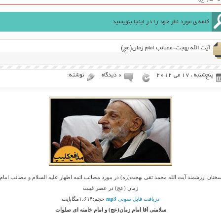
آیت الله بهجت-مصائب امام زمان(عج)
پنج‌شنبه ، 17 می 2012
۰ دیدگاه
نوشته:
خنان ارزشمند آیت الله محمد تقی بهجت(ره) در مورد مصائب ائمه اطهار علیه السلام و مصائب امام
زمان (عج) در عصر غیبت
دریافت فایل صوتی
mp3
حجم:۱،۶۱۴مگابایت
سلامتی آقا امام زمان(عج) و امام خامنه ای صلوات