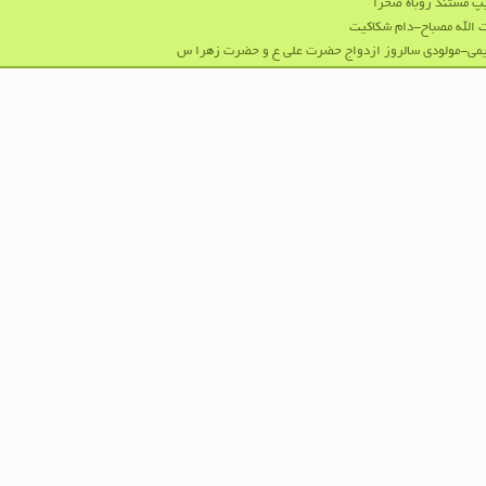
پ مستند روباه صحرا
 الله مصباح-دام شکاکیت
می-مولودی سالروز ازدواج حضرت علی ع و حضرت زهرا س