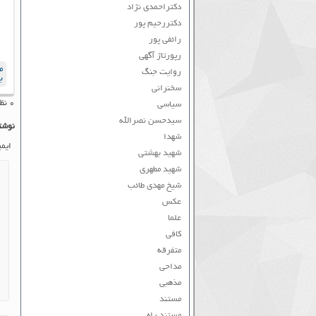
دکتراحمدی نژاد
دکتررحیم پور
رائفی پور
رپورتاژ آگهی
م
روایت جنگ
ب
سخنرانی
۰ نظر به ثبت رسیده است
سیاسی
سیدحسن نصرالله
نوشت
شهدا
ایم
شهید بهشتی
شهید مطهری
شیخ مهدی طائب
عکس
علما
کافی
متفرقه
مداحی
مذهبی
مستند
مستند راه