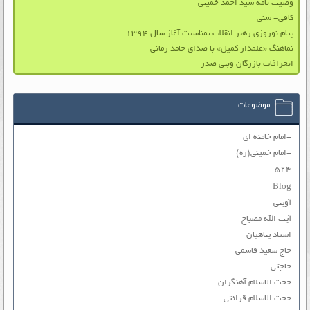
وصیت نامه سید احمد خمینی
کافی- سنی
پیام نوروزی رهبر انقلاب بمناسبت آغاز سال ۱۳۹۴
نماهنگ «علمدار کمیل» با صدای حامد زمانی
انحرافات بازرگان وبنی صدر
موضوعات
-امام خامنه ای
-امام خمینی(ره)
۵۲۴
Blog
آوینی
آیت الله مصباح
استاد پناهیان
حاج سعید قاسمی
حاجتی
حجت الاسلام آهنگران
حجت الاسلام قرائتی