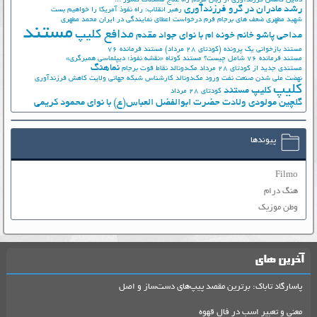
دلایل کاهش فرزندآوری از زبان مردم
راه علاج مشکلات کشور ...
رشد مادران در گرو فرزندآوری
رهبر انقلاب: راه نفوذ آمریکا را خواهیم بست
شهید مطهری
ضعف های برجام
فرم درخواست اعطای نمایندگی در ایران
محمد مطهری
مستند
مدافع کلیپ
مداحی پاشو خانم خونه ام با نوای جواد مقدم
مستند بازخوانی یک پرونده (کودتای 28 مرداد)
مستند فرمانده 76
مستند فرمانده 76 شامل چیست؟
مستند کوتاه «نقشه نفوذ؛ دیپلماسی همبرگری»
نماهنگ
مستندی جدید از کودتای 28 مرداد
مک‌دونالد
نقاط قوت برجام
نهضت ملي شدن صنعت نفت
ورود مک‌دونالد
کارشناس شبکه جهانی ولایت
کاهش فرزندآوری
کلیپ
کلیپ مستند
کودتای 28 مرداد
گلچین مولودی ولادت حضرت ابوالفضل العباس(ع) با نوای محمود کریمی
پیوندها
Filmo
هنگ درام
وطن موزیک
آخرین های
پاسارگاد تاباک: برترین مقصد پیپ‌های دست‌ساز و اصل
معنی و تعبیر اسب در فال قهوه