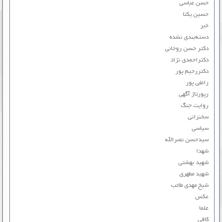
حسن عباسی
حسین یکتا
خبر
دسته‌بندی نشده
دکتر حسن روحانی
دکتراحمدی نژاد
دکتررحیم پور
رائفی پور
رپورتاژ آگهی
روایت جنگ
سخنرانی
سیاسی
سیدحسن نصرالله
شهدا
شهید بهشتی
شهید مطهری
شیخ مهدی طائب
عکس
علما
کافی