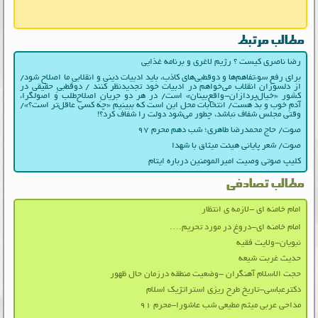
مطالب مرتبط
رضا ناصری کیست ؟ رژیم لاغری و برنامه غذایی
برای رفع سوءتفاهم‌ها و دوقطبی‌های کاذب، باید ادبیات دینی و انقلابیِ ما اصلاح شود/
از دلسوزان انقلاب می‌خواهم در ادبیات‌ خود تجدیدنظر کنند / دوقطبیِ حقیقی در
کشور «خیال‌پردازان-واقع‌بینان» است/ در هر دو جریانِ اصلاح‌طلب و اصولگرا،
آدمِ خوب و بد هست/ انتخابات محل این است که ببینیم «چه کسی عاقل‌تر است؟»/
وقتی مجلس شفاف نباشد، چطور می‌شود دولت را شفاف کرد؟!
صوت/ حاج محمدرضا طاهری؛ شب دهم محرم ۹۷
صوت/ شعر پایانی هیئت میثاق با شهدا
کلیپ صوتی وصیت امیرالمومنین درباره ایتام
مطالب تصادفی
امام خامنه ای -لازمه ی انتظار
امام خامنه ای-دروغ در مورد تحریم….
نبویان-ولایت فقیه
حدیث غربت شیعه
حجت الاسلام آهنگران -وضعیت منطقه درزمان حال ظهور
دکترعباسی-تاریخ طرح ریزی استراتژیک اسلام
مداحی عربی میثم مطیعی شب عاشورا-محرم ۹۱