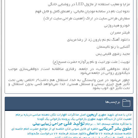
مزایا و معایب استفاده از ماژول LED در روشنایی خانگی
نحوه ثبت نام در سامانه مودیان مالیاتی: راهنمای کامل و قابل فهم
سفارش طراحی سایت در اراک (اهمیت طراحی سایت اراک)
خودرو هیدروژنی
فیلتر ممبران
دانلود آهنگ نم نم بارون زد از رضا مریدی
آشنایی با رنو تالیسمان
مجید رضوی قلبمی پس
توییت | علت نورانیت و نام پرآوازه حضرت مسیح(ع)
ایجاد «دوقطبی کاذب» در جامعه، رفتاری منافقانه است/ دوقطبی‌سازی موجب
دیکتاتوری روانی در جامعه می‌شود
چطور می‌شود در عین وابستگی به خدا، استقلال هم داشت؟/ اخلاص یعنی تحت
تأثیر هیچ چیزی نیستی و مستقل هستی/ خدا نمی‌خواهد کسی بدون استقلال و
تحت تأثیر جوّ، خوب بشود
برچسب‌ها
اربعین
اذان با صدای شهید مطهری
اصل مذاکرات
اظهارات تکان دهنده عباسی درباره برجام
اهمیت اذان از دیدگاه شهید مطهری
بازخوانی یک پرونده
بازخوانی یک کودتا
تولید ملی
جراحی زیبایی بینی
با مذاکره مخالف نیستم، اما ...
برجام
حقوق بشر آمریکایی
خاطره ای فایل صوتی اذان
خلاصه ای از مواضع حضرت امام خامنه ای
داعش
خلاصه مستند فرمانده 76
دانلود مستند فرمانده 76
درخواست مک‌دونالد