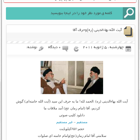
آیت الله بهاءالدینی (ره)وحرف آقا
چهارشنبه ، 5 ژانویه 2011
۰ دیدگاه
نوشته:
آیت الله بهاءالدینی (ره) :الحمد لله! ما به حرف این سید (آیت الله خامنه‌ای) گوش
کردیم، آقا (امام زمان عج) آمد ملاقات ما
دانلود کلیپ صوتی
مستقیم
–
غیر مستقیم
حجم:۶۵۶کیلوبایت
سلامتی آقا امام زمان(عج)وامام خامنه ای صلوات