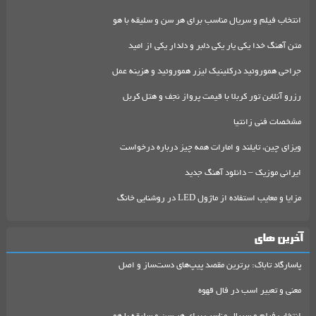
انتخاب فیلم و سریال مناسب برای هر سن و سلیقه با هو
متن آهنگ خدا یکی یار یکی دلبر و دلدار یکی از امید
جراحی هموروئید درکلینیک لیزر هموروئید و هزینه عمل
رزرو آنلاین تور کربلا با قیمت پرواز نجف و هتل کربل
مشخصات فنی زانتیا
ویزای چین، تایلند و امارات همه چیز درباره درخواست
ایرانی موزیک – دانلود آهنگ جدید
مزایا و معایب استفاده از ماژول LED در روشنایی خانگ
آخرین های
پاسارگاد تاباک: برترین مقصد پیپ‌های دست‌ساز و اصل
معنی و تعبیر اسب در فال قهوه