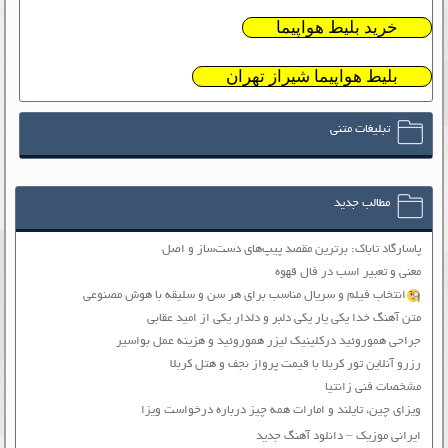
خرید بلیط هواپیما
بلیط هواپیما شیراز تهران
تبلیغات متنی
مطالب جدید
پاسارگاد تاباک: برترین مقصد پیپ‌های دست‌ساز و اصل
معنی و تعبیر اسب در فال قهوه
انتخاب فیلم و سریال مناسب برای هر سن و سلیقه با هوش مصنوعی
متن آهنگ خدا یکی یار یکی دلبر و دلدار یکی از امید عقابی
جراحی هموروئید درکلینیک لیزر هموروئید و هزینه عمل بواسیر
رزرو آنلاین تور کربلا با قیمت پرواز نجف و هتل کربلا
مشخصات فنی زانتیا
ویزای چین، تایلند و امارات همه چیز درباره درخواست ویزا
ایرانی موزیک – دانلود آهنگ جدید