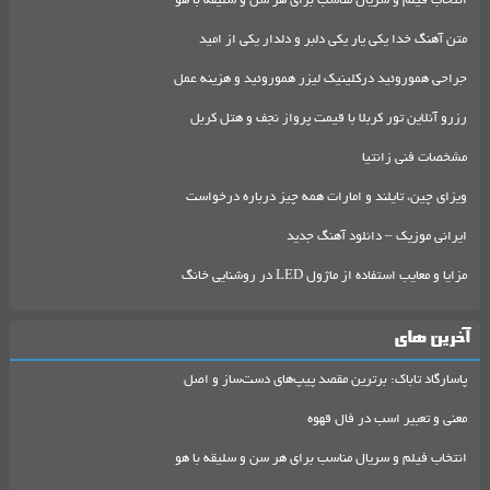
انتخاب فیلم و سریال مناسب برای هر سن و سلیقه با هو
متن آهنگ خدا یکی یار یکی دلبر و دلدار یکی از امید
جراحی هموروئید درکلینیک لیزر هموروئید و هزینه عمل
رزرو آنلاین تور کربلا با قیمت پرواز نجف و هتل کربل
مشخصات فنی زانتیا
ویزای چین، تایلند و امارات همه چیز درباره درخواست
ایرانی موزیک – دانلود آهنگ جدید
مزایا و معایب استفاده از ماژول LED در روشنایی خانگ
آخرین های
پاسارگاد تاباک: برترین مقصد پیپ‌های دست‌ساز و اصل
معنی و تعبیر اسب در فال قهوه
انتخاب فیلم و سریال مناسب برای هر سن و سلیقه با هو