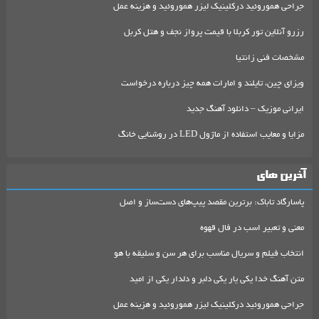
جراحی هموروئید درکلینیک لیزر هموروئید و هزینه عمل
رزرو آنلاین تور کربلا با قیمت پرواز نجف و هتل کربل
مشخصات فنی زانتیا
ویزای چین، تایلند و امارات همه چیز درباره درخواست
ایرانی موزیک – دانلود آهنگ جدید
مزایا و معایب استفاده از ماژول LED در روشنایی خانگ
آخرین های
پاسارگاد تاباک: برترین مقصد پیپ‌های دست‌ساز و اصل
معنی و تعبیر اسب در فال قهوه
انتخاب فیلم و سریال مناسب برای هر سن و سلیقه با هو
متن آهنگ خدا یکی یار یکی دلبر و دلدار یکی از امید
جراحی هموروئید درکلینیک لیزر هموروئید و هزینه عمل