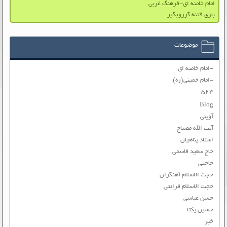
امام خامنه ای-فرهنگ غربی
بازی فتنه گرروبگیر
موضوعات
-امام خامنه ای
-امام خمینی(ره)
۵۲۴
Blog
آوینی
آیت الله مصباح
استاد پناهیان
حاج سعید قاسمی
حاجتی
حجت الاسلام آهنگران
حجت الاسلام قرائتی
حسن عباسی
حسین یکتا
خبر