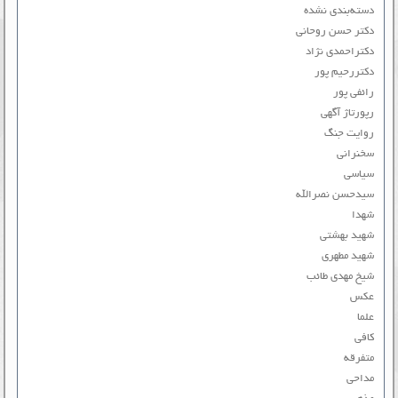
دسته‌بندی نشده
دکتر حسن روحانی
دکتراحمدی نژاد
دکتررحیم پور
رائفی پور
رپورتاژ آگهی
روایت جنگ
سخنرانی
سیاسی
سیدحسن نصرالله
شهدا
شهید بهشتی
شهید مطهری
شیخ مهدی طائب
عکس
علما
کافی
متفرقه
مداحی