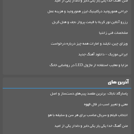
متن آهنگ خدا یکی یار یکی دلبر و دلدار یکی از امید
جراحی هموروئید درکلینیک لیزر هموروئید و هزینه عمل
رزرو آنلاین تور کربلا با قیمت پرواز نجف و هتل کربل
مشخصات فنی زانتیا
ویزای چین، تایلند و امارات همه چیز درباره درخواست
ایرانی موزیک – دانلود آهنگ جدید
مزایا و معایب استفاده از ماژول LED در روشنایی خانگ
آخرین های
پاسارگاد تاباک: برترین مقصد پیپ‌های دست‌ساز و اصل
معنی و تعبیر اسب در فال قهوه
انتخاب فیلم و سریال مناسب برای هر سن و سلیقه با هو
متن آهنگ خدا یکی یار یکی دلبر و دلدار یکی از امید