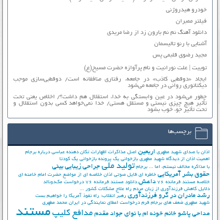
خودرو هیدروژنی
فیلتر ممبران
دانلود آهنگ نم نم بارون زد از رضا مریدی
آشنایی با رنو تالیسمان
مجید رضوی قلبمی پس
توییت | علت نورانیت و نام پرآوازه حضرت مسیح(ع)
ایجاد «دوقطبی کاذب» در جامعه، رفتاری منافقانه است/ دوقطبی‌سازی موجب
دیکتاتوری روانی در جامعه می‌شود
چطور می‌شود در عین وابستگی به خدا، استقلال هم داشت؟/ اخلاص یعنی تحت
تأثیر هیچ چیزی نیستی و مستقل هستی/ خدا نمی‌خواهد کسی بدون استقلال و
تحت تأثیر جوّ، خوب بشود
برچسب‌ها
اربعین
اذان با صدای شهید مطهری
اصل مذاکرات
اظهارات تکان دهنده عباسی درباره برجام
اهمیت اذان از دیدگاه شهید مطهری
بازخوانی یک پرونده
بازخوانی یک کودتا
تولید ملی
جراحی زیبایی بینی
با مذاکره مخالف نیستم، اما ...
برجام
حقوق بشر آمریکایی
خاطره ای فایل صوتی اذان
خلاصه ای از مواضع حضرت امام خامنه ای
داعش
خلاصه مستند فرمانده 76
دانلود مستند فرمانده 76
درخواست مک‌دونالد
دلایل کاهش فرزندآوری از زبان مردم
راه علاج مشکلات کشور ...
رشد مادران در گرو فرزندآوری
رهبر انقلاب: راه نفوذ آمریکا را خواهیم بست
شهید مطهری
ضعف های برجام
فرم درخواست اعطای نمایندگی در ایران
محمد مطهری
مستند
مدافع کلیپ
مداحی پاشو خانم خونه ام با نوای جواد مقدم