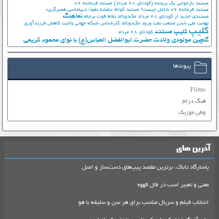
مستند بازخوانی یک پرونده (کودتای 28 مرداد)
مستند فرمانده 76
مستند فرمانده 76 شامل چیست؟
مستند کوتاه «نقشه نفوذ؛ دیپلماسی همبرگری»
نماهنگ
مستندی جدید از کودتای 28 مرداد
مک‌دونالد
نقاط قوت برجام
نهضت ملي شدن صنعت نفت
ورود مک‌دونالد
کارشناس شبکه جهانی ولایت
کاهش فرزندآوری
کلیپ
کلیپ مستند
کودتای 28 مرداد
گلچین مولودی ولادت حضرت ابوالفضل العباس(ع) با نوای محمود کریمی
پیوندها
Filmo
هنگ درام
وطن موزیک
آخرین های
پاسارگاد تاباک: برترین مقصد پیپ‌های دست‌ساز و اصل
معنی و تعبیر اسب در فال قهوه
انتخاب فیلم و سریال مناسب برای هر سن و سلیقه با هو