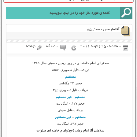
آقا-اربعین حسینی۸۵
سه‌شنبه ، 25 ژانویه 2011
۰ دیدگاه
نوشته:
سخنرانی امام خامنه ای در روز اربعین حسینی سال ۱۳۸۵
دریافت فایل تصویری wmv
مستقیم
حجم: ۲۳ مگابایت
دریافت فایل تصویری ۳gp
مستقیم
–
غیر مستقیم
حجم:۱۰،۱۲۷مگابایت
دریافت فایل صوتی
مستقیم
–
غیر مستقیم
حجم:۱،۶۹۲مگابایت
سلامتی آقا امام زمان (عج)وامام خامنه ای صلوات