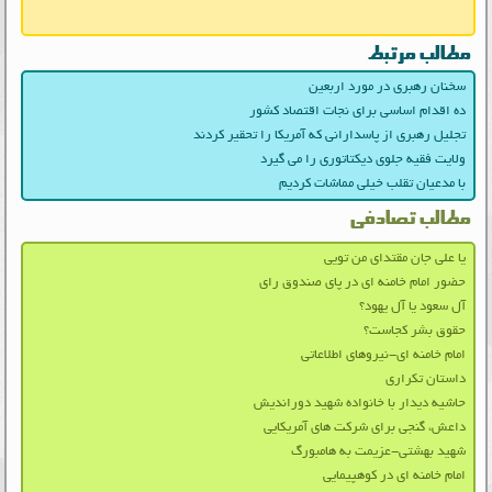
مطالب مرتبط
سخنان رهبری در مورد اربعین
ده اقدام اساسی برای نجات اقتصاد کشور
تجلیل رهبری از پاسدارانی که آمریکا را تحقیر کردند
ولایت فقیه جلوی دیکتاتوری را می گیرد
با مدعیان تقلب خیلی مماشات کردیم
مطالب تصادفی
یا علی جان مقتدای من تویی
حضور امام خامنه ای در پای صندوق رای
آل سعود یا آل یهود؟
حقوق بشر کجاست؟
امام خامنه ای-نیروهای اطلاعاتی
داستان تکراری
حاشیه دیدار با خانواده شهید دوراندیش
داعش، گنجی برای شرکت های آمریکایی
شهید بهشتی-عزیمت به هامبورگ
امام خامنه ای در کوهپیمایی