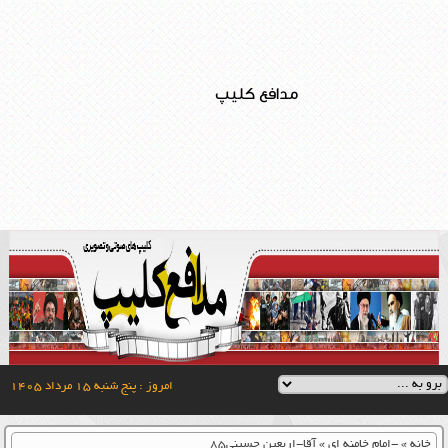
مدافع کلیپ
امروز : پنج شنبه ۱۵ مرداد ۱۴۰۵
خانه
»
-امام خامنه ای
»
آقا-اربعین حسینی۸۵