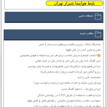
بلیط هواپیما شیراز تهران
تبلیغات متنی
مطالب جدید
پاسارگاد تاباک: برترین مقصد پیپ‌های دست‌ساز و اصل
معنی و تعبیر اسب در فال قهوه
انتخاب فیلم و سریال مناسب برای هر سن و سلیقه با هوش مصنوعی
متن آهنگ خدا یکی یار یکی دلبر و دلدار یکی از امید عقابی
جراحی هموروئید درکلینیک لیزر هموروئید و هزینه عمل بواسیر
رزرو آنلاین تور کربلا با قیمت پرواز نجف و هتل کربلا
مشخصات فنی زانتیا
ویزای چین، تایلند و امارات همه چیز درباره درخواست ویزا
ایرانی موزیک – دانلود آهنگ جدید
مزایا و معایب استفاده از ماژول LED در روشنایی خانگی
نحوه ثبت نام در سامانه مودیان مالیاتی: راهنمای کامل و قابل فهم
سفارش طراحی سایت در اراک (اهمیت طراحی سایت اراک)