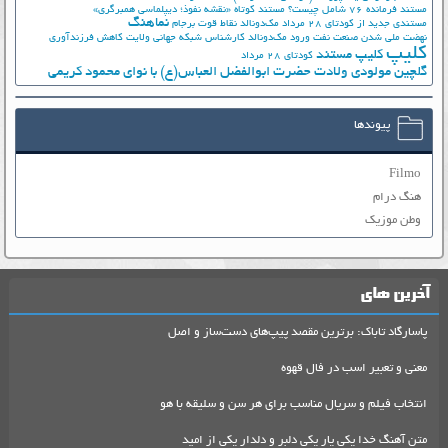
مستند فرمانده 76 شامل چیست؟
مستند کوتاه «نقشه نفوذ؛ دیپلماسی همبرگری»
نماهنگ
مستندی جدید از کودتای 28 مرداد
مک‌دونالد
نقاط قوت برجام
نهضت ملي شدن صنعت نفت
ورود مک‌دونالد
کارشناس شبکه جهانی ولایت
کاهش فرزندآوری
کلیپ
کلیپ مستند
کودتای 28 مرداد
گلچین مولودی ولادت حضرت ابوالفضل العباس(ع) با نوای محمود کریمی
پیوندها
Filmo
هنگ درام
وطن موزیک
آخرین های
پاسارگاد تاباک: برترین مقصد پیپ‌های دست‌ساز و اصل
معنی و تعبیر اسب در فال قهوه
انتخاب فیلم و سریال مناسب برای هر سن و سلیقه با هو
متن آهنگ خدا یکی یار یکی دلبر و دلدار یکی از امید