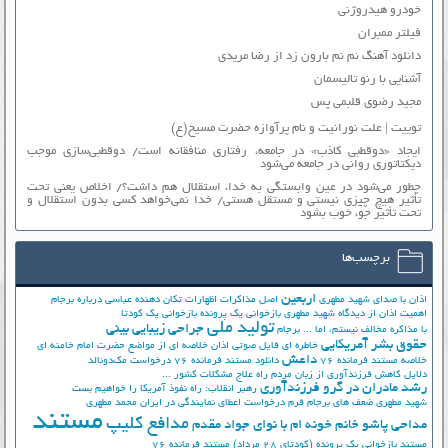
خودرو هیدروژنی
فیلتر ممبران
دانلود آهنگ نم نم بارون زد از رضا مریدی
آشنایی با رنو تالیسمان
مجید رضوی قلبمی پس
توییت | علت نورانیت و نام پرآوازه حضرت مسیح(ع)
ایجاد «دوقطبی کاذب» در جامعه، رفتاری منافقانه است/ دوقطبی‌سازی موجب
دیکتاتوری روانی در جامعه می‌شود
چطور می‌شود در عین وابستگی به خدا، استقلال هم داشت؟/ اخلاص یعنی تحت
تأثیر هیچ چیزی نیستی و مستقل هستی/ خدا نمی‌خواهد کسی بدون استقلال و
تحت تأثیر جوّ، خوب بشود
برچسب‌ها
اربعین
اذان با صدای شهید مطهری
اصل مذاکرات
اظهارات تکان دهنده عباسی درباره برجام
اهمیت اذان از دیدگاه شهید مطهری
بازخوانی یک پرونده
بازخوانی یک کودتا
تولید ملی
جراحی زیبایی بینی
با مذاکره مخالف نیستم، اما ...
برجام
حقوق بشر آمریکایی
خاطره ای فایل صوتی اذان
خلاصه ای از مواضع حضرت امام خامنه ای
داعش
خلاصه مستند فرمانده 76
دانلود مستند فرمانده 76
درخواست مک‌دونالد
دلایل کاهش فرزندآوری از زبان مردم
راه علاج مشکلات کشور ...
رشد مادران در گرو فرزندآوری
رهبر انقلاب: راه نفوذ آمریکا را خواهیم بست
شهید مطهری
ضعف های برجام
فرم درخواست اعطای نمایندگی در ایران
محمد مطهری
مستند
مدافع کلیپ
مداحی پاشو خانم خونه ام با نوای جواد مقدم
مستند بازخوانی یک پرونده (کودتای 28 مرداد)
مستند فرمانده 76