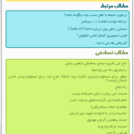
مطالب مرتبط
برخورد شیعه با اهل سنت باید چگونه باشد؟
ارتباط حوادث مکه با ۱۱ سپتامبر
سخنان رائفی پور درباره Clash of Clans
کلیپ تصویری “لشکر کشی خاموش”
آمریکایی ها نمی دانند…
مطالب تصادفی
حاج علی اکبری-پاسخ به هتاکی شاهین نجفی
رحیم پور-ما نمی توانیم!
چطور برای مسئولیت‌پذیری انگیزه پیدا کنم؟/ طرح خدا برای مسئولیت‌‌پذیر شدنِ
انسان چیست؟
راه علاج
مستند این روایت خیلی محرمانه نیست
امام خامنه ای -آینده متعلق به ملت است
مولودی-مبعث پیامبر(ص)
حاشیه دیدار با خانواده شهید دوراندیش
استاد پناهیان-آرمان مهدوی
مستند خرقه وارونه
قرائتی-آزادی