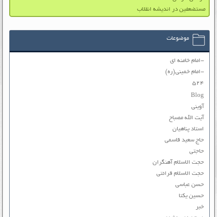
مستضعفين در انديشه انقلاب
موضوعات
-امام خامنه ای
-امام خمینی(ره)
۵۲۴
Blog
آوینی
آیت الله مصباح
استاد پناهیان
حاج سعید قاسمی
حاجتی
حجت الاسلام آهنگران
حجت الاسلام قرائتی
حسن عباسی
حسین یکتا
خبر