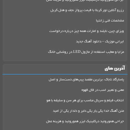
رزرو آنلاین تور کربلا با قیمت پرواز نجف و هتل کربل
مشخصات فنی زانتیا
ویزای چین، تایلند و امارات همه چیز درباره درخواست
ایرانی موزیک – دانلود آهنگ جدید
مزایا و معایب استفاده از ماژول LED در روشنایی خانگ
آخرین های
پاسارگاد تاباک: برترین مقصد پیپ‌های دست‌ساز و اصل
معنی و تعبیر اسب در فال قهوه
انتخاب فیلم و سریال مناسب برای هر سن و سلیقه با هو
متن آهنگ خدا یکی یار یکی دلبر و دلدار یکی از امید
جراحی هموروئید درکلینیک لیزر هموروئید و هزینه عمل