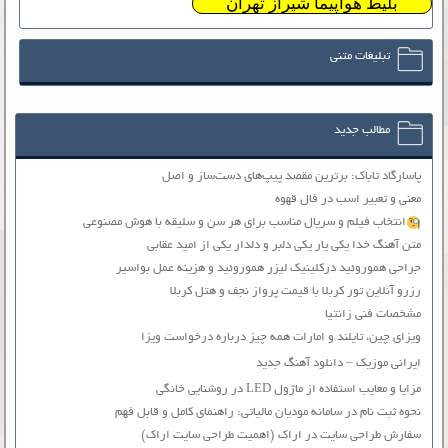
بلیط هواپیما شیراز تهران
تبلیغات متنی
مطالب جدید
پاسارگاد تاباک: برترین مقصد پیپ‌های دست‌ساز و اصل
معنی و تعبیر اسب در فال قهوه
انتخاب فیلم و سریال مناسب برای هر سن و سلیقه با هوش مصنوعی
متن آهنگ خدا یکی یار یکی دلبر و دلدار یکی از امید عقابی
جراحی هموروئید درکلینیک لیزر هموروئید و هزینه عمل بواسیر
رزرو آنلاین تور کربلا با قیمت پرواز نجف و هتل کربلا
مشخصات فنی زانتیا
ویزای چین، تایلند و امارات همه چیز درباره درخواست ویزا
ایرانی موزیک – دانلود آهنگ جدید
مزایا و معایب استفاده از ماژول LED در روشنایی خانگی
نحوه ثبت نام در سامانه مودیان مالیاتی: راهنمای کامل و قابل فهم
سفارش طراحی سایت در اراک (اهمیت طراحی سایت اراک)