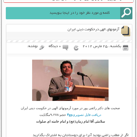
آزمونهای الهی درحکومت دینی ایران
یکشنبه ، 25 مارس 2012
۰ دیدگاه
نوشته:
صحبت های دکتر رائفی پور در مورد آزمونهای الهی در حکومت دینی ایران
دریافت فایل تصویری
۳gp
حجم:۹،۲۷۸مگابایت
سلامتی آقا امام زمان(عج) و امام خامنه ای صلوات
اگر از مطلب راضی بودید آنرا برای دوستانتان به اشتراک بگذارید