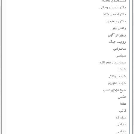
دسته‌بندی نشده
دکتر حسن روحانی
دکتراحمدی نژاد
دکتررحیم پور
رائفی پور
رپورتاژ آگهی
روایت جنگ
سخنرانی
سیاسی
سیدحسن نصرالله
شهدا
شهید بهشتی
شهید مطهری
شیخ مهدی طائب
عکس
علما
کافی
متفرقه
مداحی
مذهبی