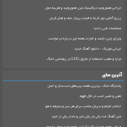
جراحی هموروئید درکلینیک لیزر هموروئید و هزینه عمل
رزرو آنلاین تور کربلا با قیمت پرواز نجف و هتل کربل
مشخصات فنی زانتیا
ویزای چین، تایلند و امارات همه چیز درباره درخواست
ایرانی موزیک – دانلود آهنگ جدید
مزایا و معایب استفاده از ماژول LED در روشنایی خانگ
آخرین های
پاسارگاد تاباک: برترین مقصد پیپ‌های دست‌ساز و اصل
معنی و تعبیر اسب در فال قهوه
انتخاب فیلم و سریال مناسب برای هر سن و سلیقه با هو
متن آهنگ خدا یکی یار یکی دلبر و دلدار یکی از امید
جراحی هموروئید درکلینیک لیزر هموروئید و هزینه عمل