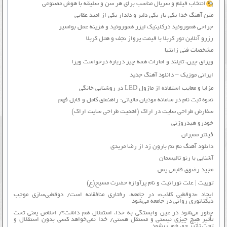
انتخاب فیلم و سریال مناسب برای هر سن و سلیقه با هوش مصنوعی
متن آهنگ خدا یکی یار یکی دلبر و دلدار یکی از امید عقابی
جراحی هموروئید درکلینیک لیزر هموروئید و هزینه عمل بواسیر
رزرو آنلاین تور کربلا با قیمت پرواز نجف و هتل کربلا
مشخصات فنی زانتیا
ویزای چین، تایلند و امارات همه چیز درباره درخواست ویزا
ایرانی موزیک – دانلود آهنگ جدید
مزایا و معایب استفاده از ماژول LED در روشنایی خانگی
نحوه ثبت نام در سامانه مودیان مالیاتی: راهنمای کامل و قابل فهم
سفارش طراحی سایت در اراک (اهمیت طراحی سایت اراک)
خودرو هیدروژنی
فیلتر ممبران
دانلود آهنگ نم نم بارون زد از رضا مریدی
آشنایی با رنو تالیسمان
مجید رضوی قلبمی پس
توییت | علت نورانیت و نام پرآوازه حضرت مسیح(ع)
ایجاد «دوقطبی کاذب» در جامعه، رفتاری منافقانه است/ دوقطبی‌سازی موجب
دیکتاتوری روانی در جامعه می‌شود
چطور می‌شود در عین وابستگی به خدا، استقلال هم داشت؟/ اخلاص یعنی تحت
تأثیر هیچ چیزی نیستی و مستقل هستی/ خدا نمی‌خواهد کسی بدون استقلال و
تحت تأثیر جوّ، خوب بشود