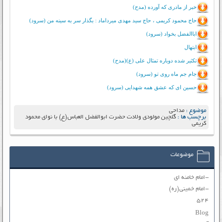
خبر از مادری که آورده (مدح)
حاج محمود کریمی ، حاج سید مهدی میرداماد : بگذار سر به سینه من (سرود)
اباالفضل بخواد (سرود)
ابتهال
تکثیر شده دوباره تمثال علی (ع)(مدح)
جام جم ماه روی تو (سرود)
حسین ای که عشق همه شهدایی (سرود)
موضوع :
مداحی
برچسب ها :
گلچین مولودی ولادت حضرت ابوالفضل العباس(ع) با نوای محمود
کریمی
موضوعات
-امام خامنه ای
-امام خمینی(ره)
۵۲۴
Blog