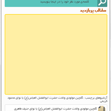
مطالب پربازدید
آرشیوهای برچسب : گلچین مولودی ولادت حضرت ابوالفضل العباس(ع) با نوای محمود
کریمی
گلچین مولودی ولادت حضرت ابوالفضل العباس(ع) با نوای حنیف طاهری