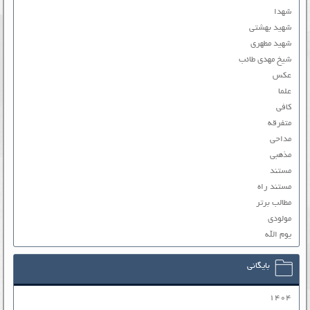
شهدا
شهید بهشتی
شهید مطهری
شیخ مهدی طائب
عکس
علما
کافی
متفرقه
مداحی
مذهبی
مستند
مستند راه
مطالب برتر
مولودی
یوم الله
بایگانی
۱۴۰۴