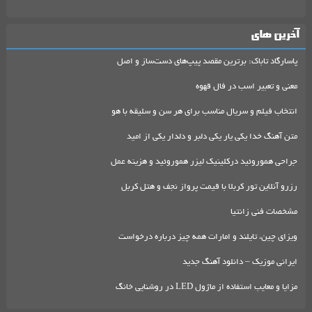
آخرین های
پاسارگاد تاباک: برترین مقصد پیپ‌های دست‌ساز و اصل
معنی و تعبیر اسب در فال قهوه
انتخاب فیلم و سریال مناسب برای هر سن و سلیقه با هو
متن آهنگ خدا یکی یار یکی دلبر و دلدار یکی از امید
جراحی هموروئید درکلینیک لیزر هموروئید و هزینه عمل
رزرو آنلاین تور کربلا با قیمت پرواز نجف و هتل کربل
مشخصات فنی زانتیا
ویزای چین، تایلند و امارات همه چیز درباره درخواست
ایرانی موزیک – دانلود آهنگ جدید
مزایا و معایب استفاده از ماژول LED در روشنایی خانگ