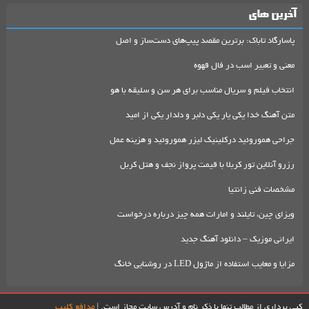
آخرین های
پاسارگاد تاباک: برترین مقصد پیپ‌های دست‌ساز و اصل
معنی و تعبیر اسب در فال قهوه
انتخاب فیلم و سریال مناسب برای هر سن و سلیقه با هو
متن آهنگ خدا یکی یار یکی دلبر و دلدار یکی از امید
جراحی هموروئید درکلینیک لیزر هموروئید و هزینه عمل
رزرو آنلاین تور کربلا با قیمت پرواز نجف و هتل کربل
مشخصات فنی زانتیا
ویزای چین، تایلند و امارات همه چیز درباره درخواست
ایرانی موزیک – دانلود آهنگ جدید
مزایا و معایب استفاده از ماژول LED در روشنایی خانگ
کپی برداری از مطالب تنها با ذکر نام و آدرس سایت مجاز است. |
مدافع کلیپ