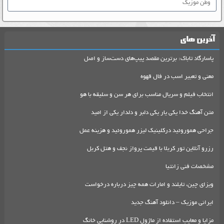
وطن موزیک
آخرین های
پاسارگاد تاباک: برترین مقصد پیپ‌های دست‌ساز و اصل
معنی و تعبیر اسب در فال قهوه
انتخاب فیلم و سریال مناسب برای هر سن و سلیقه با هو
متن آهنگ خدا یکی یار یکی دلبر و دلدار یکی از امید
جراحی هموروئید درکلینیک لیزر هموروئید و هزینه عمل
رزرو آنلاین تور کربلا با قیمت پرواز نجف و هتل کربل
مشخصات فنی زانتیا
ویزای چین، تایلند و امارات همه چیز درباره درخواست
ایرانی موزیک – دانلود آهنگ جدید
مزایا و معایب استفاده از ماژول LED در روشنایی خانگ