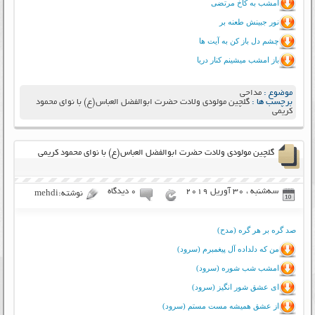
امشب به کاخ مرتضی
نور جبینش طعنه بر
چشم دل باز کن به آیت ها
باز امشب میشینم کنار دریا
موضوع :
مداحی
برچسب ها :
گلچین مولودی ولادت حضرت ابوالفضل العباس(ع) با نوای محمود
کریمی
گلچین مولودی ولادت حضرت ابوالفضل العباس(ع) با نوای محمود کریمی
سه‌شنبه ، 30 آوریل 2019
۰ دیدگاه
نوشته:mehdi
صد گره بر هر گره (مدح)
من که دلداده آل پیغمبرم (سرود)
امشب شب شوره (سرود)
ای عشق شور انگیز (سرود)
از عشق همیشه مست مستم (سرود)