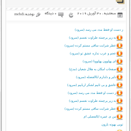
سه‌شنبه ، 30 آوریل 2019
۰ دیدگاه
نوشته:mehdi
ز دست او فقط مدد می رسد (سرود)
به زیر پرچمته طراوت نفسم (سرود)
عطر شرابت ساقی مستم کرده (سرود)
عجم و عرب نداره عشق تو (سرود)
ای پهلوون پهلوونا (سرود)
صفحات امکان به هلال شعبان (مدح)
دلبر و دلدارم اباالفضله (سرود)
عاشق و بی تابیم لشکر اربابیم (سرود)
ز دست او فقط مدد می رسد (سرود)
به زیر پرچمته طراوت نفسم (سرود)
عطر شرابت ساقی مستم کرده (سرود)
من ی عمره ابالفضلی ام
تویی بهونه بارون