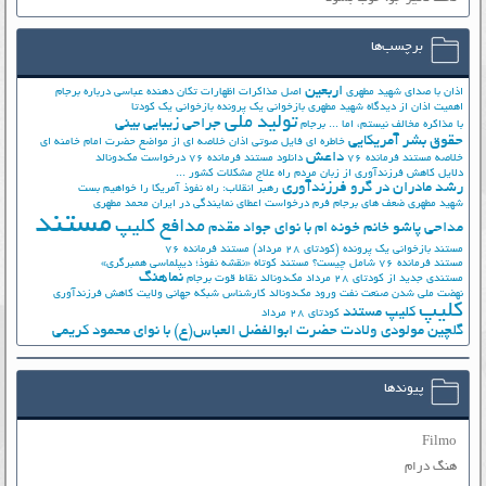
برچسب‌ها
اربعین
اذان با صدای شهید مطهری
اصل مذاکرات
اظهارات تکان دهنده عباسی درباره برجام
اهمیت اذان از دیدگاه شهید مطهری
بازخوانی یک پرونده
بازخوانی یک کودتا
تولید ملی
جراحی زیبایی بینی
با مذاکره مخالف نیستم، اما ...
برجام
حقوق بشر آمریکایی
خاطره ای فایل صوتی اذان
خلاصه ای از مواضع حضرت امام خامنه ای
داعش
خلاصه مستند فرمانده 76
دانلود مستند فرمانده 76
درخواست مک‌دونالد
دلایل کاهش فرزندآوری از زبان مردم
راه علاج مشکلات کشور ...
رشد مادران در گرو فرزندآوری
رهبر انقلاب: راه نفوذ آمریکا را خواهیم بست
شهید مطهری
ضعف های برجام
فرم درخواست اعطای نمایندگی در ایران
محمد مطهری
مستند
مدافع کلیپ
مداحی پاشو خانم خونه ام با نوای جواد مقدم
مستند بازخوانی یک پرونده (کودتای 28 مرداد)
مستند فرمانده 76
مستند فرمانده 76 شامل چیست؟
مستند کوتاه «نقشه نفوذ؛ دیپلماسی همبرگری»
نماهنگ
مستندی جدید از کودتای 28 مرداد
مک‌دونالد
نقاط قوت برجام
نهضت ملي شدن صنعت نفت
ورود مک‌دونالد
کارشناس شبکه جهانی ولایت
کاهش فرزندآوری
کلیپ
کلیپ مستند
کودتای 28 مرداد
گلچین مولودی ولادت حضرت ابوالفضل العباس(ع) با نوای محمود کریمی
پیوندها
Filmo
هنگ درام