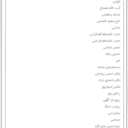
آوینی
آیت الله مصباح
استاد پناهیان
حاج سعید قاسمی
حاجتی
حجت الاسلام آهنگران
حجت الاسلام قرائتی
حسن عباسی
حسین یکتا
خبر
دسته‌بندی نشده
دکتر حسن روحانی
دکتراحمدی نژاد
دکتررحیم پور
رائفی پور
رپورتاژ آگهی
روایت جنگ
سخنرانی
سیاسی
سیدحسن نصرالله