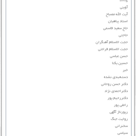
Blog
آوینی
آیت الله مصباح
استاد پناهیان
حاج سعید قاسمی
حاجتی
حجت الاسلام آهنگران
حجت الاسلام قرائتی
حسن عباسی
حسین یکتا
خبر
دسته‌بندی نشده
دکتر حسن روحانی
دکتراحمدی نژاد
دکتررحیم پور
رائفی پور
رپورتاژ آگهی
روایت جنگ
سخنرانی
سیاسی