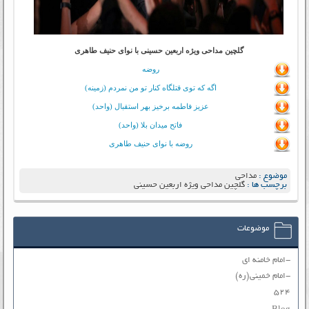
گلچین مداحی ویژه اربعین حسینی با نوای حنیف طاهری
روضه
اگه که توی قتلگاه کنار تو من نمردم (زمینه)
عزیز فاطمه برخیز بهر استقبال (واحد)
فاتح میدان بلا (واحد)
روضه با نوای حنیف طاهری
موضوع :
مداحی
برچسب ها :
گلچین مداحی ویژه اربعین حسینی
موضوعات
-امام خامنه ای
-امام خمینی(ره)
۵۲۴