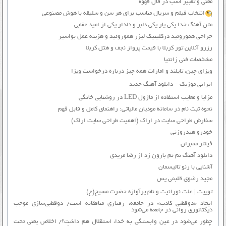
معنی و تعبیر اسب در فال قهوه
انتخاب فیلم و سریال مناسب برای هر سن و سلیقه با هوش مصنوعی
متن آهنگ خدا یکی یار یکی دلبر و دلدار یکی از امید عقابی
جراحی هموروئید درکلینیک لیزر هموروئید و هزینه عمل بواسیر
رزرو آنلاین تور کربلا با قیمت پرواز نجف و هتل کربلا
مشخصات فنی زانتیا
ویزای چین، تایلند و امارات همه چیز درباره درخواست ویزا
ایرانی موزیک – دانلود آهنگ جدید
مزایا و معایب استفاده از ماژول LED در روشنایی خانگی
نحوه ثبت نام در سامانه مودیان مالیاتی: راهنمای کامل و قابل فهم
سفارش طراحی سایت در اراک (اهمیت طراحی سایت اراک)
خودرو هیدروژنی
فیلتر ممبران
دانلود آهنگ نم نم بارون زد از رضا مریدی
آشنایی با رنو تالیسمان
مجید رضوی قلبمی پس
توییت | علت نورانیت و نام پرآوازه حضرت مسیح(ع)
ایجاد «دوقطبی کاذب» در جامعه، رفتاری منافقانه است/ دوقطبی‌سازی موجب
دیکتاتوری روانی در جامعه می‌شود
چطور می‌شود در عین وابستگی به خدا، استقلال هم داشت؟/ اخلاص یعنی تحت