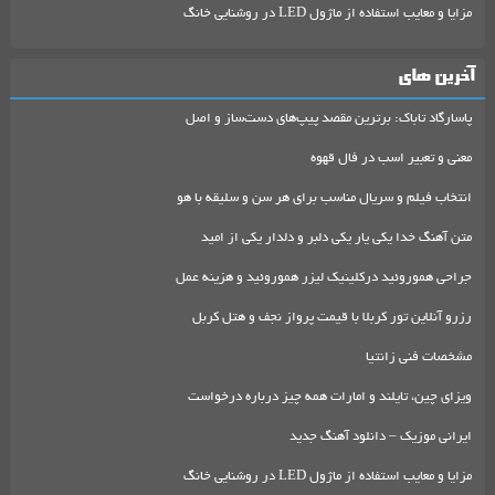
مزایا و معایب استفاده از ماژول LED در روشنایی خانگ
آخرین های
پاسارگاد تاباک: برترین مقصد پیپ‌های دست‌ساز و اصل
معنی و تعبیر اسب در فال قهوه
انتخاب فیلم و سریال مناسب برای هر سن و سلیقه با هو
متن آهنگ خدا یکی یار یکی دلبر و دلدار یکی از امید
جراحی هموروئید درکلینیک لیزر هموروئید و هزینه عمل
رزرو آنلاین تور کربلا با قیمت پرواز نجف و هتل کربل
مشخصات فنی زانتیا
ویزای چین، تایلند و امارات همه چیز درباره درخواست
ایرانی موزیک – دانلود آهنگ جدید
مزایا و معایب استفاده از ماژول LED در روشنایی خانگ