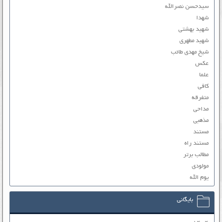
سیدحسن نصرالله
شهدا
شهید بهشتی
شهید مطهری
شیخ مهدی طائب
عکس
علما
کافی
متفرقه
مداحی
مذهبی
مستند
مستند راه
مطالب برتر
مولودی
یوم الله
بایگانی