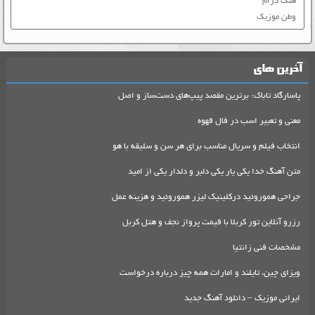
هنگ درام
وطن موزیک
آخرین های
پاسارگاد تاباک: برترین مقصد پیپ‌های دست‌ساز و اصل
معنی و تعبیر اسب در فال قهوه
انتخاب فیلم و سریال مناسب برای هر سن و سلیقه با هو
متن آهنگ خدا یکی یار یکی دلبر و دلدار یکی از امید
جراحی هموروئید درکلینیک لیزر هموروئید و هزینه عمل
رزرو آنلاین تور کربلا با قیمت پرواز نجف و هتل کربل
مشخصات فنی زانتیا
ویزای چین، تایلند و امارات همه چیز درباره درخواست
ایرانی موزیک – دانلود آهنگ جدید