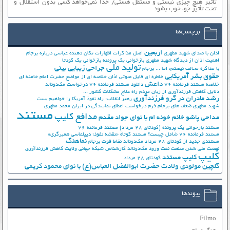
تأثیر هیچ چیزی نیستی و مستقل هستی/ خدا نمی‌خواهد کسی بدون استقلال و
تحت تأثیر جوّ، خوب بشود
برچسب‌ها
اربعین
اذان با صدای شهید مطهری
اصل مذاکرات
اظهارات تکان دهنده عباسی درباره برجام
اهمیت اذان از دیدگاه شهید مطهری
بازخوانی یک پرونده
بازخوانی یک کودتا
تولید ملی
جراحی زیبایی بینی
با مذاکره مخالف نیستم، اما ...
برجام
حقوق بشر آمریکایی
خاطره ای فایل صوتی اذان
خلاصه ای از مواضع حضرت امام خامنه ای
داعش
خلاصه مستند فرمانده 76
دانلود مستند فرمانده 76
درخواست مک‌دونالد
دلایل کاهش فرزندآوری از زبان مردم
راه علاج مشکلات کشور ...
رشد مادران در گرو فرزندآوری
رهبر انقلاب: راه نفوذ آمریکا را خواهیم بست
شهید مطهری
ضعف های برجام
فرم درخواست اعطای نمایندگی در ایران
محمد مطهری
مستند
مدافع کلیپ
مداحی پاشو خانم خونه ام با نوای جواد مقدم
مستند بازخوانی یک پرونده (کودتای 28 مرداد)
مستند فرمانده 76
مستند فرمانده 76 شامل چیست؟
مستند کوتاه «نقشه نفوذ؛ دیپلماسی همبرگری»
نماهنگ
مستندی جدید از کودتای 28 مرداد
مک‌دونالد
نقاط قوت برجام
نهضت ملي شدن صنعت نفت
ورود مک‌دونالد
کارشناس شبکه جهانی ولایت
کاهش فرزندآوری
کلیپ
کلیپ مستند
کودتای 28 مرداد
گلچین مولودی ولادت حضرت ابوالفضل العباس(ع) با نوای محمود کریمی
پیوندها
Filmo