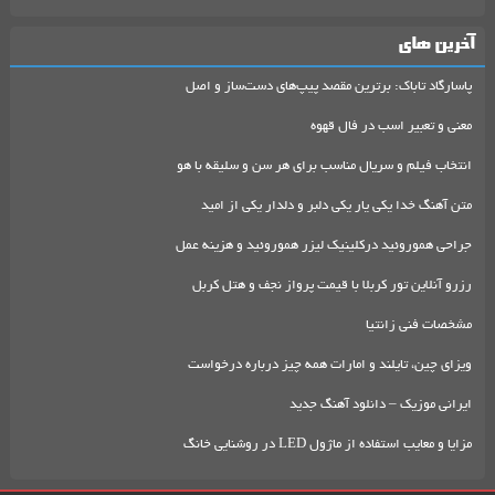
آخرین های
پاسارگاد تاباک: برترین مقصد پیپ‌های دست‌ساز و اصل
معنی و تعبیر اسب در فال قهوه
انتخاب فیلم و سریال مناسب برای هر سن و سلیقه با هو
متن آهنگ خدا یکی یار یکی دلبر و دلدار یکی از امید
جراحی هموروئید درکلینیک لیزر هموروئید و هزینه عمل
رزرو آنلاین تور کربلا با قیمت پرواز نجف و هتل کربل
مشخصات فنی زانتیا
ویزای چین، تایلند و امارات همه چیز درباره درخواست
ایرانی موزیک – دانلود آهنگ جدید
مزایا و معایب استفاده از ماژول LED در روشنایی خانگ