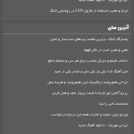
ایرانی موزیک – دانلود آهنگ جدید
مزایا و معایب استفاده از ماژول LED در روشنایی خانگ
آخرین های
پاسارگاد تاباک: برترین مقصد پیپ‌های دست‌ساز و اصل
معنی و تعبیر اسب در فال قهوه
انتخاب فیلم و سریال مناسب برای هر سن و سلیقه با هو
متن آهنگ خدا یکی یار یکی دلبر و دلدار یکی از امید
جراحی هموروئید درکلینیک لیزر هموروئید و هزینه عمل
رزرو آنلاین تور کربلا با قیمت پرواز نجف و هتل کربل
مشخصات فنی زانتیا
ویزای چین، تایلند و امارات همه چیز درباره درخواست
ایرانی موزیک – دانلود آهنگ جدید