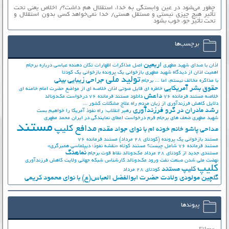
چطور می‌شود در عین وابستگی به خدا، استقلال هم داشت؟/ اخلاص یعنی تحت
تأثیر هیچ چیزی نیستی و مستقل هستی/ خدا نمی‌خواهد کسی بدون استقلال و
تحت تأثیر جوّ، خوب بشود
برچسب‌ها
اربعین
اذان با صدای شهید مطهری
اصل مذاکرات
اظهارات تکان دهنده عباسی درباره برجام
اهمیت اذان از دیدگاه شهید مطهری
بازخوانی یک پرونده
بازخوانی یک کودتا
تولید ملی
جراحی زیبایی بینی
با مذاکره مخالف نیستم، اما ...
برجام
حقوق بشر آمریکایی
خاطره ای فایل صوتی اذان
خلاصه ای از مواضع حضرت امام خامنه ای
داعش
خلاصه مستند فرمانده 76
دانلود مستند فرمانده 76
درخواست مک‌دونالد
دلایل کاهش فرزندآوری از زبان مردم
راه علاج مشکلات کشور ...
رشد مادران در گرو فرزندآوری
رهبر انقلاب: راه نفوذ آمریکا را خواهیم بست
شهید مطهری
ضعف های برجام
فرم درخواست اعطای نمایندگی در ایران
محمد مطهری
مستند
مدافع کلیپ
مداحی پاشو خانم خونه ام با نوای جواد مقدم
مستند بازخوانی یک پرونده (کودتای 28 مرداد)
مستند فرمانده 76
مستند فرمانده 76 شامل چیست؟
مستند کوتاه «نقشه نفوذ؛ دیپلماسی همبرگری»
نماهنگ
مستندی جدید از کودتای 28 مرداد
مک‌دونالد
نقاط قوت برجام
نهضت ملي شدن صنعت نفت
ورود مک‌دونالد
کارشناس شبکه جهانی ولایت
کاهش فرزندآوری
کلیپ
کلیپ مستند
کودتای 28 مرداد
گلچین مولودی ولادت حضرت ابوالفضل العباس(ع) با نوای محمود کریمی
پیوندها