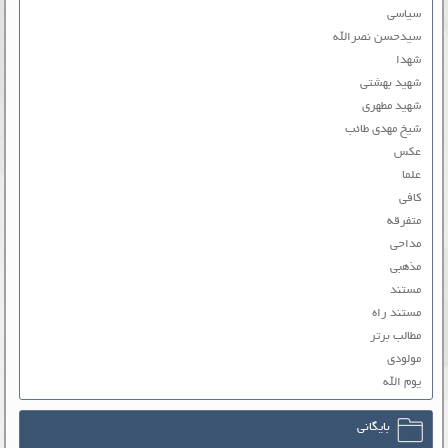
سیاسی
سیدحسن نصرالله
شهدا
شهید بهشتی
شهید مطهری
شیخ مهدی طائب
عکس
علما
کافی
متفرقه
مداحی
مذهبی
مستند
مستند راه
مطالب برتر
مولودی
یوم الله
بایگانی