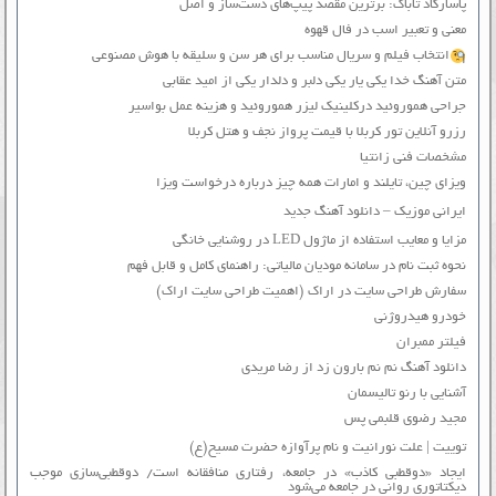
پاسارگاد تاباک: برترین مقصد پیپ‌های دست‌ساز و اصل
معنی و تعبیر اسب در فال قهوه
انتخاب فیلم و سریال مناسب برای هر سن و سلیقه با هوش مصنوعی
متن آهنگ خدا یکی یار یکی دلبر و دلدار یکی از امید عقابی
جراحی هموروئید درکلینیک لیزر هموروئید و هزینه عمل بواسیر
رزرو آنلاین تور کربلا با قیمت پرواز نجف و هتل کربلا
مشخصات فنی زانتیا
ویزای چین، تایلند و امارات همه چیز درباره درخواست ویزا
ایرانی موزیک – دانلود آهنگ جدید
مزایا و معایب استفاده از ماژول LED در روشنایی خانگی
نحوه ثبت نام در سامانه مودیان مالیاتی: راهنمای کامل و قابل فهم
سفارش طراحی سایت در اراک (اهمیت طراحی سایت اراک)
خودرو هیدروژنی
فیلتر ممبران
دانلود آهنگ نم نم بارون زد از رضا مریدی
آشنایی با رنو تالیسمان
مجید رضوی قلبمی پس
توییت | علت نورانیت و نام پرآوازه حضرت مسیح(ع)
ایجاد «دوقطبی کاذب» در جامعه، رفتاری منافقانه است/ دوقطبی‌سازی موجب
دیکتاتوری روانی در جامعه می‌شود