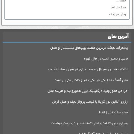
Filmo
هنگ درام
وطن موزیک
آخرین های
پاسارگاد تاباک: برترین مقصد پیپ‌های دست‌ساز و اصل
معنی و تعبیر اسب در فال قهوه
انتخاب فیلم و سریال مناسب برای هر سن و سلیقه با هو
متن آهنگ خدا یکی یار یکی دلبر و دلدار یکی از امید
جراحی هموروئید درکلینیک لیزر هموروئید و هزینه عمل
رزرو آنلاین تور کربلا با قیمت پرواز نجف و هتل کربل
مشخصات فنی زانتیا
ویزای چین، تایلند و امارات همه چیز درباره درخواست