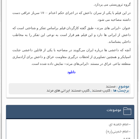
گروه تروریستی می پردازد.
در این فیلم با یکی از سران داعش که در اجرای حکم اعدام ۱۷۰۰ سرباز عراقی دست
داشته مصاحبه می شود.
عنوان «ایرانی های مرتد» طبق گفته کارگردان فیلم براساس تفکر و شناختی است که
داعش از ایرانی ها دارد و این فیلم هم قرار است به نوعی این تفکر را به مخاطب
داخلی بشناساند.
آنچه که داعشی ها درباره ایران می‌گویند در مصاحبه با یکی از قاتلین داعشی جنایت
اسپایکر و همچنین تصاویری از لحظات درگیری مقاومت عراق و داعش برای آزادسازی
منطقه نباعی عراق در مستند «ایرانی‌های مرتد» نمایش داده شده است.
دانلود
موضوع :
مستند
برچسب ها :
کلیپ مستند
,
کلیپ مستند ایرانی های مرتد
موضوعات
-امام خامنه ای
-امام خمینی(ره)
۵۲۴