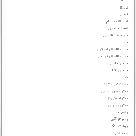
Blog
آوینی
آیت الله مصباح
استاد پناهیان
حاج سعید قاسمی
حاجتی
حجت الاسلام آهنگران
حجت الاسلام قرائتی
حسن عباسی
حسین یکتا
خبر
دسته‌بندی نشده
دکتر حسن روحانی
دکتراحمدی نژاد
دکتررحیم پور
رائفی پور
رپورتاژ آگهی
روایت جنگ
سخنرانی