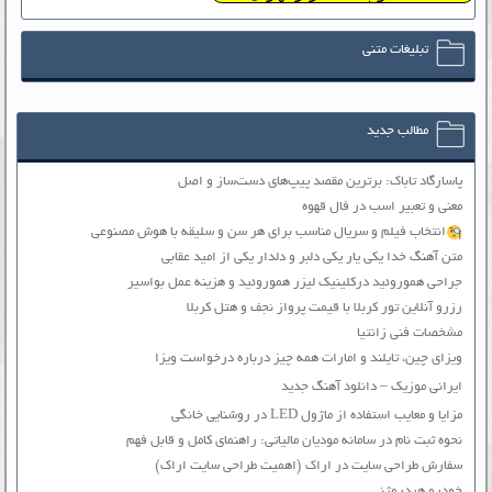
تبلیغات متنی
مطالب جدید
پاسارگاد تاباک: برترین مقصد پیپ‌های دست‌ساز و اصل
معنی و تعبیر اسب در فال قهوه
انتخاب فیلم و سریال مناسب برای هر سن و سلیقه با هوش مصنوعی
متن آهنگ خدا یکی یار یکی دلبر و دلدار یکی از امید عقابی
جراحی هموروئید درکلینیک لیزر هموروئید و هزینه عمل بواسیر
رزرو آنلاین تور کربلا با قیمت پرواز نجف و هتل کربلا
مشخصات فنی زانتیا
ویزای چین، تایلند و امارات همه چیز درباره درخواست ویزا
ایرانی موزیک – دانلود آهنگ جدید
مزایا و معایب استفاده از ماژول LED در روشنایی خانگی
نحوه ثبت نام در سامانه مودیان مالیاتی: راهنمای کامل و قابل فهم
سفارش طراحی سایت در اراک (اهمیت طراحی سایت اراک)
خودرو هیدروژنی