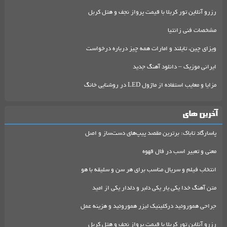
رزرو آنلاین تور کربلا با قیمت پرواز نجف و هتل کربل
مشخصات فنی زانتیا
ویزای چین، تایلند و امارات همه چیز درباره درخواست
ایرانی موزیک – دانلود آهنگ جدید
مزایا و معایب استفاده از ماژول LED در روشنایی خانگ
آخرین های
پاسارگاد تاباک: برترین مقصد پیپ‌های دست‌ساز و اصل
معنی و تعبیر اسب در فال قهوه
انتخاب فیلم و سریال مناسب برای هر سن و سلیقه با هو
متن آهنگ خدا یکی یار یکی دلبر و دلدار یکی از امید
جراحی هموروئید درکلینیک لیزر هموروئید و هزینه عمل
رزرو آنلاین تور کربلا با قیمت پرواز نجف و هتل کربل