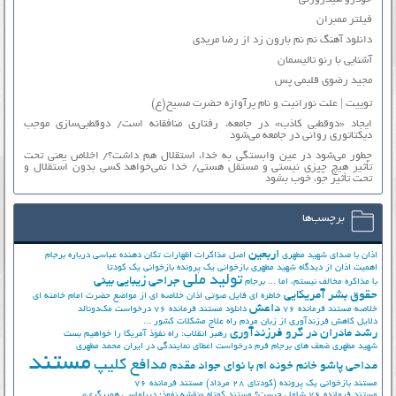
فیلتر ممبران
دانلود آهنگ نم نم بارون زد از رضا مریدی
آشنایی با رنو تالیسمان
مجید رضوی قلبمی پس
توییت | علت نورانیت و نام پرآوازه حضرت مسیح(ع)
ایجاد «دوقطبی کاذب» در جامعه، رفتاری منافقانه است/ دوقطبی‌سازی موجب
دیکتاتوری روانی در جامعه می‌شود
چطور می‌شود در عین وابستگی به خدا، استقلال هم داشت؟/ اخلاص یعنی تحت
تأثیر هیچ چیزی نیستی و مستقل هستی/ خدا نمی‌خواهد کسی بدون استقلال و
تحت تأثیر جوّ، خوب بشود
برچسب‌ها
اربعین
اذان با صدای شهید مطهری
اصل مذاکرات
اظهارات تکان دهنده عباسی درباره برجام
اهمیت اذان از دیدگاه شهید مطهری
بازخوانی یک پرونده
بازخوانی یک کودتا
تولید ملی
جراحی زیبایی بینی
با مذاکره مخالف نیستم، اما ...
برجام
حقوق بشر آمریکایی
خاطره ای فایل صوتی اذان
خلاصه ای از مواضع حضرت امام خامنه ای
داعش
خلاصه مستند فرمانده 76
دانلود مستند فرمانده 76
درخواست مک‌دونالد
دلایل کاهش فرزندآوری از زبان مردم
راه علاج مشکلات کشور ...
رشد مادران در گرو فرزندآوری
رهبر انقلاب: راه نفوذ آمریکا را خواهیم بست
شهید مطهری
ضعف های برجام
فرم درخواست اعطای نمایندگی در ایران
محمد مطهری
مستند
مدافع کلیپ
مداحی پاشو خانم خونه ام با نوای جواد مقدم
مستند بازخوانی یک پرونده (کودتای 28 مرداد)
مستند فرمانده 76
مستند فرمانده 76 شامل چیست؟
مستند کوتاه «نقشه نفوذ؛ دیپلماسی همبرگری»