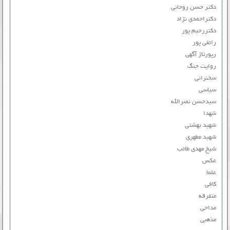
دکتر حسن روحانی
دکتراحمدی نژاد
دکتررحیم پور
رائفی پور
رپورتاژ آگهی
روایت جنگ
سخنرانی
سیاسی
سیدحسن نصرالله
شهدا
شهید بهشتی
شهید مطهری
شیخ مهدی طائب
عکس
علما
کافی
متفرقه
مداحی
مذهبی