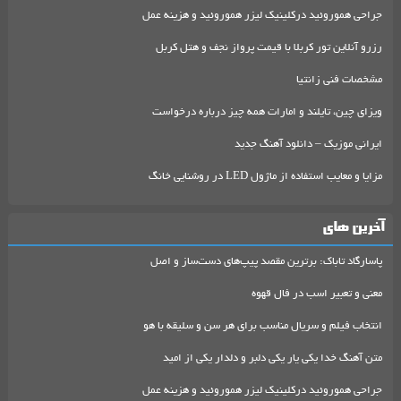
جراحی هموروئید درکلینیک لیزر هموروئید و هزینه عمل
رزرو آنلاین تور کربلا با قیمت پرواز نجف و هتل کربل
مشخصات فنی زانتیا
ویزای چین، تایلند و امارات همه چیز درباره درخواست
ایرانی موزیک – دانلود آهنگ جدید
مزایا و معایب استفاده از ماژول LED در روشنایی خانگ
آخرین های
پاسارگاد تاباک: برترین مقصد پیپ‌های دست‌ساز و اصل
معنی و تعبیر اسب در فال قهوه
انتخاب فیلم و سریال مناسب برای هر سن و سلیقه با هو
متن آهنگ خدا یکی یار یکی دلبر و دلدار یکی از امید
جراحی هموروئید درکلینیک لیزر هموروئید و هزینه عمل