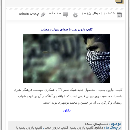
شنبه ، 11 جولای 2015
۰ دیدگاه
نوشته:admin
کلیپ بارون بمب با صدای شهاب رمضان
کلیپ «بارون بمب»، محصول جدید شبکه نصر TV با همکاری موسسه فرهنگی هنری
دلصدا به مناسبت روز جهانی قدس است که خواننده و آهنگساز آن بر عهده شهاب
رمضان و کارگردانی آن بر حسین و محمد بوشهری بوده است.
دانلود
موضوع :
دسته‌بندی نشده
برچسب ها :
دانلود کلیپ بارون بمب
,
کلیپ بارون بمب
,
کلیپ بارون بمب با