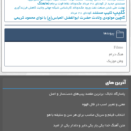
نماهنگ
مستندی جدید از کودتای 28 مرداد
مک‌دونالد
نقاط قوت برجام
نهضت ملي شدن صنعت نفت
ورود مک‌دونالد
کارشناس شبکه جهانی ولایت
کاهش فرزندآوری
کلیپ
کلیپ مستند
کودتای 28 مرداد
گلچین مولودی ولادت حضرت ابوالفضل العباس(ع) با نوای محمود کریمی
پیوندها
Filmo
هنگ درام
وطن موزیک
آخرین های
پاسارگاد تاباک: برترین مقصد پیپ‌های دست‌ساز و اصل
معنی و تعبیر اسب در فال قهوه
انتخاب فیلم و سریال مناسب برای هر سن و سلیقه با هو
متن آهنگ خدا یکی یار یکی دلبر و دلدار یکی از امید