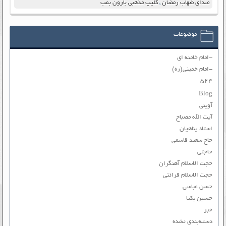
صدای شهاب رمضان
,
کلیپ مذهبی بارون بمب
موضوعات
-امام خامنه ای
-امام خمینی(ره)
۵۲۴
Blog
آوینی
آیت الله مصباح
استاد پناهیان
حاج سعید قاسمی
حاجتی
حجت الاسلام آهنگران
حجت الاسلام قرائتی
حسن عباسی
حسین یکتا
خبر
دسته‌بندی نشده