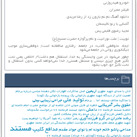
خودرو هیدروژنی
فیلتر ممبران
دانلود آهنگ نم نم بارون زد از رضا مریدی
آشنایی با رنو تالیسمان
مجید رضوی قلبمی پس
توییت | علت نورانیت و نام پرآوازه حضرت مسیح(ع)
ایجاد «دوقطبی کاذب» در جامعه، رفتاری منافقانه است/ دوقطبی‌سازی موجب
دیکتاتوری روانی در جامعه می‌شود
چطور می‌شود در عین وابستگی به خدا، استقلال هم داشت؟/ اخلاص یعنی تحت
تأثیر هیچ چیزی نیستی و مستقل هستی/ خدا نمی‌خواهد کسی بدون استقلال و
تحت تأثیر جوّ، خوب بشود
برچسب‌ها
اربعین
اذان با صدای شهید مطهری
اصل مذاکرات
اظهارات تکان دهنده عباسی درباره برجام
اهمیت اذان از دیدگاه شهید مطهری
بازخوانی یک پرونده
بازخوانی یک کودتا
تولید ملی
جراحی زیبایی بینی
با مذاکره مخالف نیستم، اما ...
برجام
حقوق بشر آمریکایی
خاطره ای فایل صوتی اذان
خلاصه ای از مواضع حضرت امام خامنه ای
داعش
خلاصه مستند فرمانده 76
دانلود مستند فرمانده 76
درخواست مک‌دونالد
دلایل کاهش فرزندآوری از زبان مردم
راه علاج مشکلات کشور ...
رشد مادران در گرو فرزندآوری
رهبر انقلاب: راه نفوذ آمریکا را خواهیم بست
شهید مطهری
ضعف های برجام
فرم درخواست اعطای نمایندگی در ایران
محمد مطهری
مستند
مدافع کلیپ
مداحی پاشو خانم خونه ام با نوای جواد مقدم
مستند بازخوانی یک پرونده (کودتای 28 مرداد)
مستند فرمانده 76