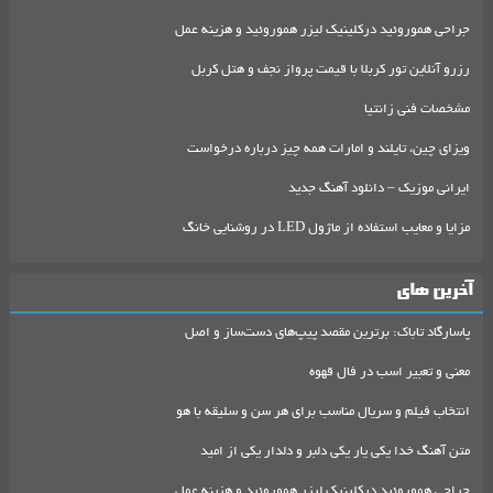
جراحی هموروئید درکلینیک لیزر هموروئید و هزینه عمل
رزرو آنلاین تور کربلا با قیمت پرواز نجف و هتل کربل
مشخصات فنی زانتیا
ویزای چین، تایلند و امارات همه چیز درباره درخواست
ایرانی موزیک – دانلود آهنگ جدید
مزایا و معایب استفاده از ماژول LED در روشنایی خانگ
آخرین های
پاسارگاد تاباک: برترین مقصد پیپ‌های دست‌ساز و اصل
معنی و تعبیر اسب در فال قهوه
انتخاب فیلم و سریال مناسب برای هر سن و سلیقه با هو
متن آهنگ خدا یکی یار یکی دلبر و دلدار یکی از امید
جراحی هموروئید درکلینیک لیزر هموروئید و هزینه عمل