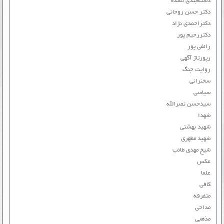
دسته‌بندی نشده
دکتر حسن روحانی
دکتراحمدی نژاد
دکتررحیم پور
رائفی پور
رپورتاژ آگهی
روایت جنگ
سخنرانی
سیاسی
سیدحسن نصرالله
شهدا
شهید بهشتی
شهید مطهری
شیخ مهدی طائب
عکس
علما
کافی
متفرقه
مداحی
مذهبی