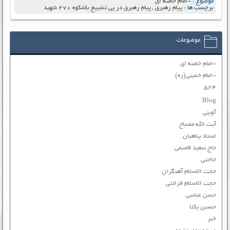
موضوع :
-امام خامنه ای
برچسب ها :
پیام رهبری
,
پیام رهبری در پی تشییع باشکوه 270 شهید
موضوعات
-امام خامنه ای
-امام خمینی(ره)
۵۲۴
Blog
آوینی
آیت الله مصباح
استاد پناهیان
حاج سعید قاسمی
حاجتی
حجت الاسلام آهنگران
حجت الاسلام قرائتی
حسن عباسی
حسین یکتا
خبر