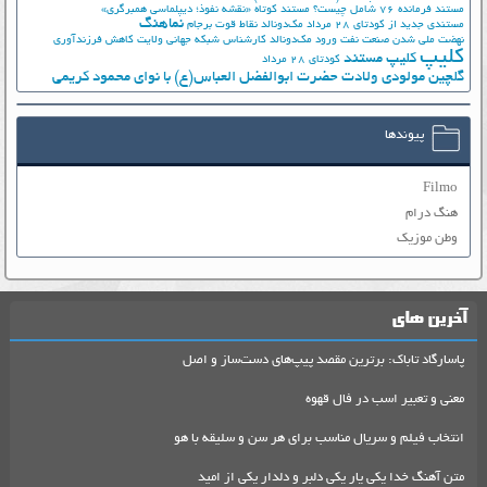
مستند فرمانده 76 شامل چیست؟
مستند کوتاه «نقشه نفوذ؛ دیپلماسی همبرگری»
نماهنگ
مستندی جدید از کودتای 28 مرداد
مک‌دونالد
نقاط قوت برجام
نهضت ملي شدن صنعت نفت
ورود مک‌دونالد
کارشناس شبکه جهانی ولایت
کاهش فرزندآوری
کلیپ
کلیپ مستند
کودتای 28 مرداد
گلچین مولودی ولادت حضرت ابوالفضل العباس(ع) با نوای محمود کریمی
پیوندها
Filmo
هنگ درام
وطن موزیک
آخرین های
پاسارگاد تاباک: برترین مقصد پیپ‌های دست‌ساز و اصل
معنی و تعبیر اسب در فال قهوه
انتخاب فیلم و سریال مناسب برای هر سن و سلیقه با هو
متن آهنگ خدا یکی یار یکی دلبر و دلدار یکی از امید