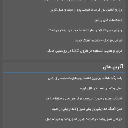
رزرو آنلاین تور کربلا با قیمت پرواز نجف و هتل کربل
مشخصات فنی زانتیا
ویزای چین، تایلند و امارات همه چیز درباره درخواست
ایرانی موزیک – دانلود آهنگ جدید
مزایا و معایب استفاده از ماژول LED در روشنایی خانگ
آخرین های
پاسارگاد تاباک: برترین مقصد پیپ‌های دست‌ساز و اصل
معنی و تعبیر اسب در فال قهوه
انتخاب فیلم و سریال مناسب برای هر سن و سلیقه با هو
متن آهنگ خدا یکی یار یکی دلبر و دلدار یکی از امید
جراحی هموروئید درکلینیک لیزر هموروئید و هزینه عمل