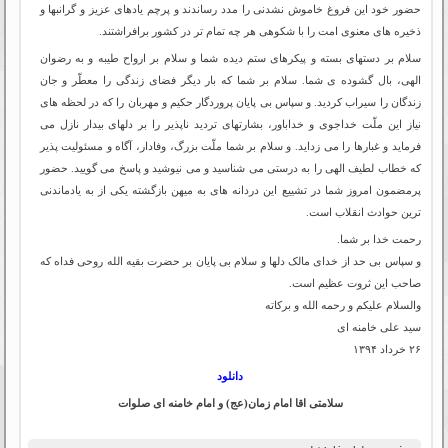
حضور خود این فروغ خاموش نشدنی را مدد رساندند و پرچم یادهای عزیز و گرانبها و
ذخیره های معنوی امت را با شکوهی هر چه تمام تر در کشور برافراشتند.
سلام بر دستهای بسته و پیکرهای ستم دیده شما و سلام بر ارواح طیبه و به رضوان
الهی، بال گشوده ی شما. سلام بر شما که بار دیگر فضای زندگی را معطّر و جان
زندگان را سیراب کردید. و سپاس بی پایان پروردگار حکیم و مهربان را که در لحظه های
نیاز این ملّت خداجوی و خداباور، بشارتهای تردید ناپذیر را بر دلهای بیدار نازل می
فرماید و غبارها را می زداید. و سلام بر شما ملّت بزرگ، وفادار، آگاه و مسئولیت پذیر
که خطاب لطیف الهی را به درستی می شناسید و می نیوشید و پاسخ می گویید. حضور
پرمضمون امروز شما در تشییع این دردانه های به میهن بازگشته یکی از به یادماندنی
ترین حوادث انقلاب است.
رحمت خدا بر شما.
و سپاس بی حد از خدای مالک دلها و سلام بی پایان بر حضرت بقیه الله روحی فداه که
صاحب این ثروت عظیم است.
والسلام علیکم و رحمه الله و برکاته
سید علی خامنه ای
۲۶ خرداد ۱۳۹۴
دانلود
سلامتی اقا امام زمان(عج) و امام خامنه ای صلوات