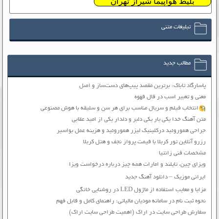
بلیط هواپیما شیراز تهران
تبلیغات متنی
مطالب جدید
پاسارگاد تاباک: برترین مقصد پیپ‌های دست‌ساز و اصل
معنی و تعبیر اسب در فال قهوه
انتخاب فیلم و سریال مناسب برای هر سن و سلیقه با هوش مصنوعی
متن آهنگ خدا یکی یار یکی دلبر و دلدار یکی از امید عقابی
جراحی هموروئید درکلینیک لیزر هموروئید و هزینه عمل بواسیر
رزرو آنلاین تور کربلا با قیمت پرواز نجف و هتل کربلا
مشخصات فنی زانتیا
ویزای چین، تایلند و امارات همه چیز درباره درخواست ویزا
ایرانی موزیک – دانلود آهنگ جدید
مزایا و معایب استفاده از ماژول LED در روشنایی خانگی
نحوه ثبت نام در سامانه مودیان مالیاتی: راهنمای کامل و قابل فهم
سفارش طراحی سایت در اراک (اهمیت طراحی سایت اراک)