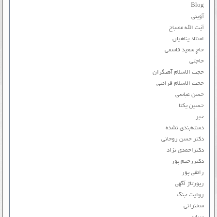
Blog
آوینی
آیت الله مصباح
استاد پناهیان
حاج سعید قاسمی
حاجتی
حجت الاسلام آهنگران
حجت الاسلام قرائتی
حسن عباسی
حسین یکتا
خبر
دسته‌بندی نشده
دکتر حسن روحانی
دکتراحمدی نژاد
دکتررحیم پور
رائفی پور
رپورتاژ آگهی
روایت جنگ
سخنرانی