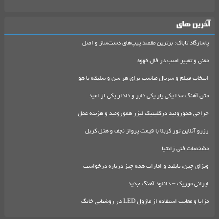
آخرین های
پاسارگاد تاباک: برترین مقصد پیپ‌های دست‌ساز و اصل
معنی و تعبیر اسب در فال قهوه
انتخاب فیلم و سریال مناسب برای هر سن و سلیقه با هو
متن آهنگ خدا یکی یار یکی دلبر و دلدار یکی از امید
جراحی هموروئید درکلینیک لیزر هموروئید و هزینه عمل
رزرو آنلاین تور کربلا با قیمت پرواز نجف و هتل کربل
مشخصات فنی زانتیا
ویزای چین، تایلند و امارات همه چیز درباره درخواست
ایرانی موزیک – دانلود آهنگ جدید
مزایا و معایب استفاده از ماژول LED در روشنایی خانگ