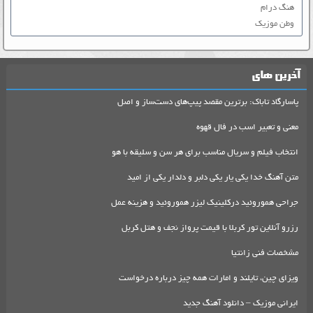
هنگ درام
وطن موزیک
آخرین های
پاسارگاد تاباک: برترین مقصد پیپ‌های دست‌ساز و اصل
معنی و تعبیر اسب در فال قهوه
انتخاب فیلم و سریال مناسب برای هر سن و سلیقه با هو
متن آهنگ خدا یکی یار یکی دلبر و دلدار یکی از امید
جراحی هموروئید درکلینیک لیزر هموروئید و هزینه عمل
رزرو آنلاین تور کربلا با قیمت پرواز نجف و هتل کربل
مشخصات فنی زانتیا
ویزای چین، تایلند و امارات همه چیز درباره درخواست
ایرانی موزیک – دانلود آهنگ جدید