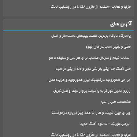
مزایا و معایب استفاده از ماژول LED در روشنایی خانگ
آخرین های
پاسارگاد تاباک: برترین مقصد پیپ‌های دست‌ساز و اصل
معنی و تعبیر اسب در فال قهوه
انتخاب فیلم و سریال مناسب برای هر سن و سلیقه با هو
متن آهنگ خدا یکی یار یکی دلبر و دلدار یکی از امید
جراحی هموروئید درکلینیک لیزر هموروئید و هزینه عمل
رزرو آنلاین تور کربلا با قیمت پرواز نجف و هتل کربل
مشخصات فنی زانتیا
ویزای چین، تایلند و امارات همه چیز درباره درخواست
ایرانی موزیک – دانلود آهنگ جدید
مزایا و معایب استفاده از ماژول LED در روشنایی خانگ