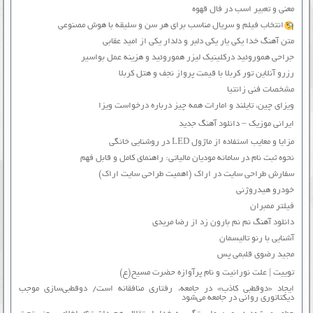
معنی و تعبیر اسب در فال قهوه
انتخاب فیلم و سریال مناسب برای هر سن و سلیقه با هوش مصنوعی
متن آهنگ خدا یکی یار یکی دلبر و دلدار یکی از امید عقابی
جراحی هموروئید درکلینیک لیزر هموروئید و هزینه عمل بواسیر
رزرو آنلاین تور کربلا با قیمت پرواز نجف و هتل کربلا
مشخصات فنی زانتیا
ویزای چین، تایلند و امارات همه چیز درباره درخواست ویزا
ایرانی موزیک – دانلود آهنگ جدید
مزایا و معایب استفاده از ماژول LED در روشنایی خانگی
نحوه ثبت نام در سامانه مودیان مالیاتی: راهنمای کامل و قابل فهم
سفارش طراحی سایت در اراک (اهمیت طراحی سایت اراک)
خودرو هیدروژنی
فیلتر ممبران
دانلود آهنگ نم نم بارون زد از رضا مریدی
آشنایی با رنو تالیسمان
مجید رضوی قلبمی پس
توییت | علت نورانیت و نام پرآوازه حضرت مسیح(ع)
ایجاد «دوقطبی کاذب» در جامعه، رفتاری منافقانه است/ دوقطبی‌سازی موجب
دیکتاتوری روانی در جامعه می‌شود