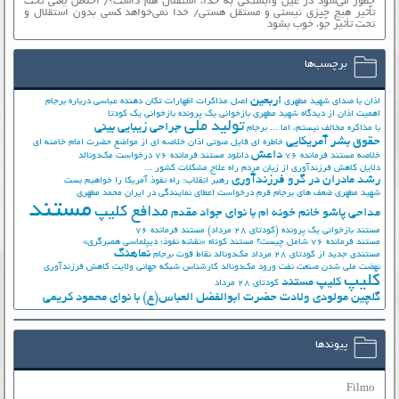
چطور می‌شود در عین وابستگی به خدا، استقلال هم داشت؟/ اخلاص یعنی تحت
تأثیر هیچ چیزی نیستی و مستقل هستی/ خدا نمی‌خواهد کسی بدون استقلال و
تحت تأثیر جوّ، خوب بشود
برچسب‌ها
اربعین
اذان با صدای شهید مطهری
اصل مذاکرات
اظهارات تکان دهنده عباسی درباره برجام
اهمیت اذان از دیدگاه شهید مطهری
بازخوانی یک پرونده
بازخوانی یک کودتا
تولید ملی
جراحی زیبایی بینی
با مذاکره مخالف نیستم، اما ...
برجام
حقوق بشر آمریکایی
خاطره ای فایل صوتی اذان
خلاصه ای از مواضع حضرت امام خامنه ای
داعش
خلاصه مستند فرمانده 76
دانلود مستند فرمانده 76
درخواست مک‌دونالد
دلایل کاهش فرزندآوری از زبان مردم
راه علاج مشکلات کشور ...
رشد مادران در گرو فرزندآوری
رهبر انقلاب: راه نفوذ آمریکا را خواهیم بست
شهید مطهری
ضعف های برجام
فرم درخواست اعطای نمایندگی در ایران
محمد مطهری
مستند
مدافع کلیپ
مداحی پاشو خانم خونه ام با نوای جواد مقدم
مستند بازخوانی یک پرونده (کودتای 28 مرداد)
مستند فرمانده 76
مستند فرمانده 76 شامل چیست؟
مستند کوتاه «نقشه نفوذ؛ دیپلماسی همبرگری»
نماهنگ
مستندی جدید از کودتای 28 مرداد
مک‌دونالد
نقاط قوت برجام
نهضت ملي شدن صنعت نفت
ورود مک‌دونالد
کارشناس شبکه جهانی ولایت
کاهش فرزندآوری
کلیپ
کلیپ مستند
کودتای 28 مرداد
گلچین مولودی ولادت حضرت ابوالفضل العباس(ع) با نوای محمود کریمی
پیوندها
Filmo