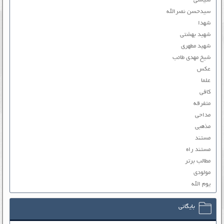
سیاسی
سیدحسن نصرالله
شهدا
شهید بهشتی
شهید مطهری
شیخ مهدی طائب
عکس
علما
کافی
متفرقه
مداحی
مذهبی
مستند
مستند راه
مطالب برتر
مولودی
یوم الله
بایگانی