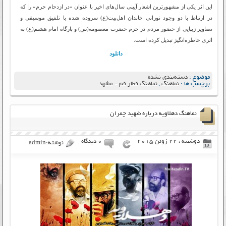
این اثر یکی از مشهورترین اشعار آیینی سال‌های اخیر با عنوان «در ازدحام حرم» را که
در ارتباط با دو وجود نورانی خاندان اهل‌بیت(ع) سروده شده با تلفیق موسیقی و
تصاویر زیبایی از حضور مردم در حرم حضرت معصومه(س) و بارگاه امام هشتم(ع) به
اثری خاطره‌انگیز تبدیل کرده است.
دانلود
موضوع :
دسته‌بندی نشده
برچسب ها :
نماهنگ
,
نماهنگ قطار قم - مشهد
نماهنگ دهلاویه درباره شهید چمران
دوشنبه ، 22 ژوئن 2015
۰ دیدگاه
نوشته:admin