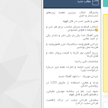
مطالب جدید
پاسارگاد تاباک: برترین مقصد پیپ‌های
دست‌ساز و اصل
معنی و تعبیر اسب در فال قهوه
انتخاب فیلم و سریال مناسب برای هر سن و
سلیقه با هوش مصنوعی
متن آهنگ خدا یکی یار یکی دلبر و دلدار یکی
از امید عقابی
جراحی هموروئید درکلینیک لیزر هموروئید و
هزینه عمل بواسیر
رزرو آنلاین تور کربلا با قیمت پرواز نجف و
هتل کربلا
مشخصات فنی زانتیا
ویزای چین، تایلند و امارات همه چیز درباره
درخواست ویزا
ایرانی موزیک – دانلود آهنگ جدید
مزایا و معایب استفاده از ماژول LED در
روشنایی خانگی
نحوه ثبت نام در سامانه مودیان مالیاتی:
راهنمای کامل و قابل فهم
سفارش طراحی سایت در اراک (اهمیت
طراحی سایت اراک)