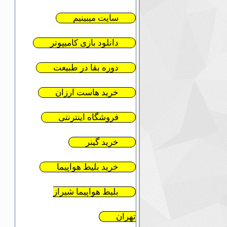
سایت میبینیم
دانلود بازی کامیپوتر
دوره بقا در طبیعت
خرید هاست ارزان
فروشگاه اینترنتی
خرید گینر
خرید بلیط هواپیما
بلیط هواپیما شیراز
تهران