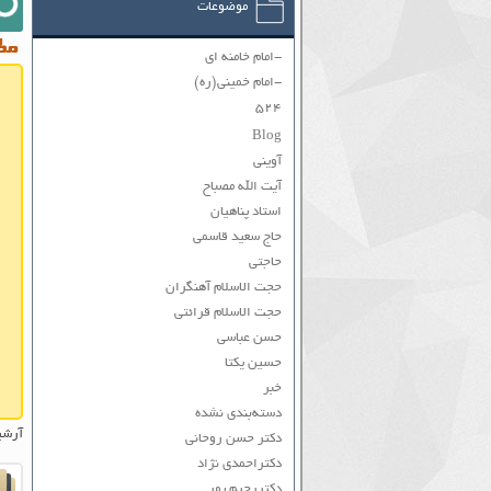
موضوعات
مطا
-امام خامنه ای
-امام خمینی(ره)
۵۲۴
Blog
آوینی
آیت الله مصباح
استاد پناهیان
حاج سعید قاسمی
حاجتی
حجت الاسلام آهنگران
حجت الاسلام قرائتی
حسن عباسی
حسین یکتا
خبر
دسته‌بندی نشده
آرشی
دکتر حسن روحانی
دکتراحمدی نژاد
دکتررحیم پور