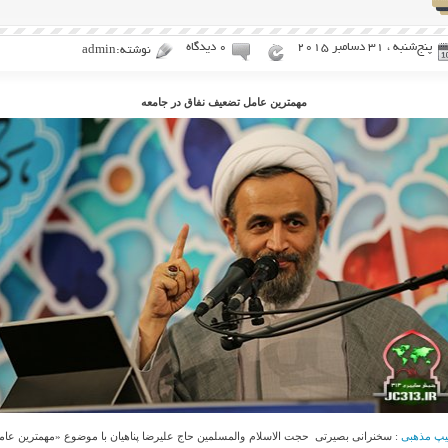
پنج‌شنبه ، 31 دسامبر 2015
۰ دیدگاه
نوشته:admin
مهمترین عامل تضعیف نفاق در جامعه
یپ مذهبی
: سخنرانی بصیرتی حجت الاسلام والمسلمین حاج علیرضا پناهیان با موضوع «مهمترین عام