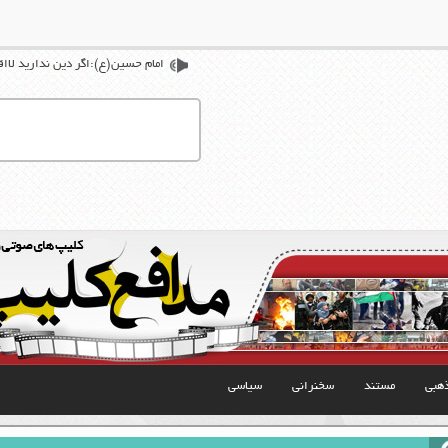
امام حسين(ع):اگر دين نداريد لااق
هبی
مستند
سخنرانی
سیاسی