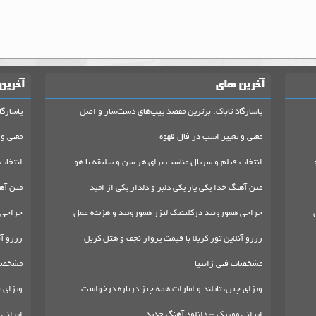
آخرین های
آخرین
پاسارگاد تاباک: برترین مقصد پیپ‌های دست‌ساز و اصل
پاسارگا
معنی و تعبیر اسب در فال قهوه
معنی و 
انتخاب فیلم و سریال مناسب برای هر سن و سلیقه با هو
انتخاب
متن آهنگ خدا یکی یار یکی دلبر و دلدار یکی از امید
متن آهن
جراحی هموروئید درکلینیک لیزر هموروئید و هزینه عمل
جراحی 
رزرو آنلاین تور کربلا با قیمت پرواز نجف و هتل کربل
رزرو آن
مشخصات فنی زانتیا
مشخصات
ویزای چین، تایلند و امارات همه چیز درباره درخواست
ویزای چ
ایرانی موزیک – دانلود آهنگ جدید
ایرانی 