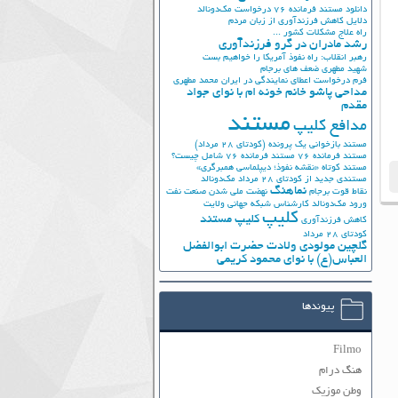
دانلود مستند فرمانده 76
درخواست مک‌دونالد
دلایل کاهش فرزندآوری از زبان مردم
راه علاج مشکلات کشور ...
رشد مادران در گرو فرزندآوری
رهبر انقلاب: راه نفوذ آمریکا را خواهیم بست
شهید مطهری
ضعف های برجام
فرم درخواست اعطای نمایندگی در ایران
محمد مطهری
مداحی پاشو خانم خونه ام با نوای جواد
مقدم
مستند
مدافع کلیپ
مستند بازخوانی یک پرونده (کودتای 28 مرداد)
مستند فرمانده 76
مستند فرمانده 76 شامل چیست؟
مستند کوتاه «نقشه نفوذ؛ دیپلماسی همبرگری»
مستندی جدید از کودتای 28 مرداد
مک‌دونالد
نماهنگ
نقاط قوت برجام
نهضت ملي شدن صنعت نفت
ورود مک‌دونالد
کارشناس شبکه جهانی ولایت
کلیپ
کلیپ مستند
کاهش فرزندآوری
کودتای 28 مرداد
گلچین مولودی ولادت حضرت ابوالفضل
العباس(ع) با نوای محمود کریمی
پیوندها
Filmo
هنگ درام
وطن موزیک