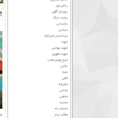
رائفی پور
رپورتاژ آگهی
روایت جنگ
سخنرانی
سیاسی
سیدحسن نصرالله
شهدا
شهید بهشتی
شهید مطهری
شیخ مهدی طائب
عکس
علما
کافی
متفرقه
مداحی
مذهبی
مستند
مستند راه
مطالب برتر
کل