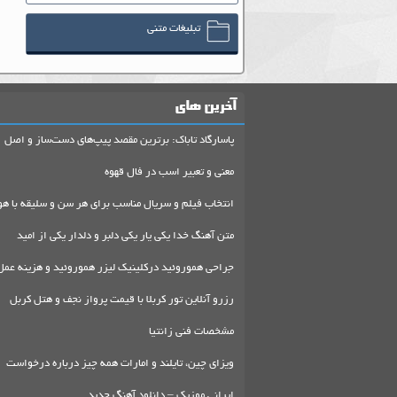
تبلیغات متنی
آخرین های
پاسارگاد تاباک: برترین مقصد پیپ‌های دست‌ساز و اصل
معنی و تعبیر اسب در فال قهوه
انتخاب فیلم و سریال مناسب برای هر سن و سلیقه با هو
متن آهنگ خدا یکی یار یکی دلبر و دلدار یکی از امید
جراحی هموروئید درکلینیک لیزر هموروئید و هزینه عمل
رزرو آنلاین تور کربلا با قیمت پرواز نجف و هتل کربل
مشخصات فنی زانتیا
ویزای چین، تایلند و امارات همه چیز درباره درخواست
ایرانی موزیک – دانلود آهنگ جدید