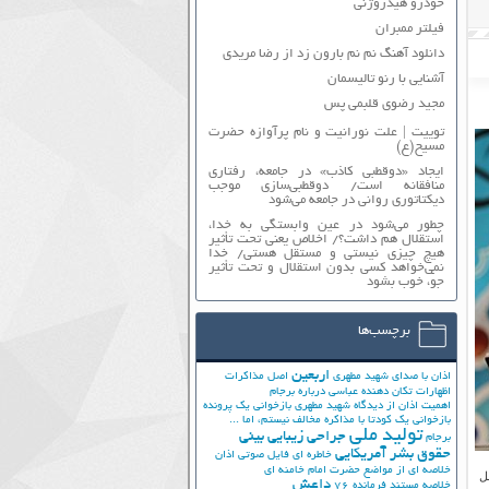
خودرو هیدروژنی
فیلتر ممبران
دانلود آهنگ نم نم بارون زد از رضا مریدی
آشنایی با رنو تالیسمان
مجید رضوی قلبمی پس
توییت | علت نورانیت و نام پرآوازه حضرت
مسیح(ع)
ایجاد «دوقطبی کاذب» در جامعه، رفتاری
منافقانه است/ دوقطبی‌سازی موجب
دیکتاتوری روانی در جامعه می‌شود
چطور می‌شود در عین وابستگی به خدا،
استقلال هم داشت؟/ اخلاص یعنی تحت تأثیر
هیچ چیزی نیستی و مستقل هستی/ خدا
نمی‌خواهد کسی بدون استقلال و تحت تأثیر
جوّ، خوب بشود
برچسب‌ها
اربعین
اذان با صدای شهید مطهری
اصل مذاکرات
اظهارات تکان دهنده عباسی درباره برجام
اهمیت اذان از دیدگاه شهید مطهری
بازخوانی یک پرونده
بازخوانی یک کودتا
با مذاکره مخالف نیستم، اما ...
تولید ملی
جراحی زیبایی بینی
برجام
حقوق بشر آمریکایی
خاطره ای فایل صوتی اذان
خلاصه ای از مواضع حضرت امام خامنه ای
ل
داعش
خلاصه مستند فرمانده 76