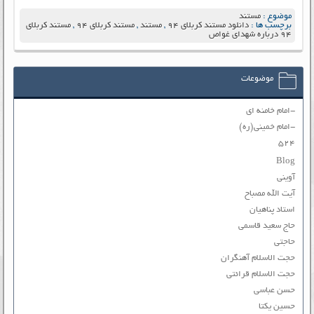
موضوع :
مستند
برچسب ها :
دانلود مستند کربلای ۹۴
,
مستند
,
مستند کربلای ۹۴
,
مستند کربلای
۹۴ درباره شهدای غواص
موضوعات
-امام خامنه ای
-امام خمینی(ره)
۵۲۴
Blog
آوینی
آیت الله مصباح
استاد پناهیان
حاج سعید قاسمی
حاجتی
حجت الاسلام آهنگران
حجت الاسلام قرائتی
حسن عباسی
حسین یکتا