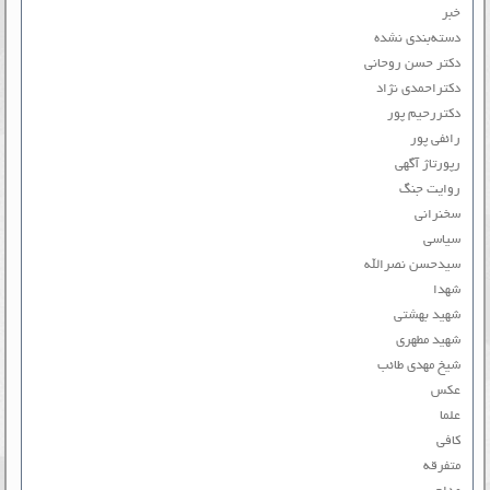
خبر
دسته‌بندی نشده
دکتر حسن روحانی
دکتراحمدی نژاد
دکتررحیم پور
رائفی پور
رپورتاژ آگهی
روایت جنگ
سخنرانی
سیاسی
سیدحسن نصرالله
شهدا
شهید بهشتی
شهید مطهری
شیخ مهدی طائب
عکس
علما
کافی
متفرقه