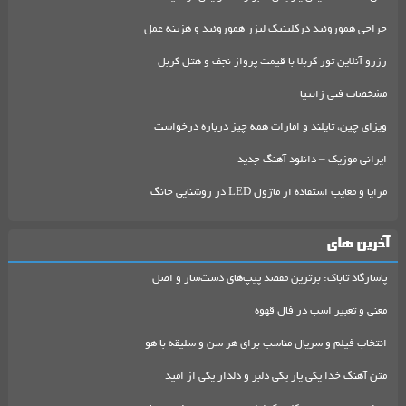
جراحی هموروئید درکلینیک لیزر هموروئید و هزینه عمل
رزرو آنلاین تور کربلا با قیمت پرواز نجف و هتل کربل
مشخصات فنی زانتیا
ویزای چین، تایلند و امارات همه چیز درباره درخواست
ایرانی موزیک – دانلود آهنگ جدید
مزایا و معایب استفاده از ماژول LED در روشنایی خانگ
آخرین های
پاسارگاد تاباک: برترین مقصد پیپ‌های دست‌ساز و اصل
معنی و تعبیر اسب در فال قهوه
انتخاب فیلم و سریال مناسب برای هر سن و سلیقه با هو
متن آهنگ خدا یکی یار یکی دلبر و دلدار یکی از امید