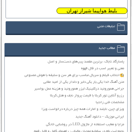
بلیط هواپیما شیراز تهران
تبلیغات متنی
مطالب جدید
پاسارگاد تاباک: برترین مقصد پیپ‌های دست‌ساز و اصل
معنی و تعبیر اسب در فال قهوه
انتخاب فیلم و سریال مناسب برای هر سن و سلیقه با هوش مصنوعی
متن آهنگ خدا یکی یار یکی دلبر و دلدار یکی از امید عقابی
جراحی هموروئید درکلینیک لیزر هموروئید و هزینه عمل بواسیر
رزرو آنلاین تور کربلا با قیمت پرواز نجف و هتل کربلا
مشخصات فنی زانتیا
ویزای چین، تایلند و امارات همه چیز درباره درخواست ویزا
ایرانی موزیک – دانلود آهنگ جدید
مزایا و معایب استفاده از ماژول LED در روشنایی خانگی
نحوه ثبت نام در سامانه مودیان مالیاتی: راهنمای کامل و قابل فهم