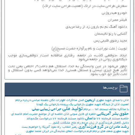
سفارش طراحی سایت در اراک (اهمیت طراحی سایت اراک)
خودرو هیدروژنی
فیلتر ممبران
دانلود آهنگ نم نم بارون زد از رضا مریدی
آشنایی با رنو تالیسمان
مجید رضوی قلبمی پس
توییت | علت نورانیت و نام پرآوازه حضرت مسیح(ع)
ایجاد «دوقطبی کاذب» در جامعه، رفتاری منافقانه است/ دوقطبی‌سازی موجب
دیکتاتوری روانی در جامعه می‌شود
چطور می‌شود در عین وابستگی به خدا، استقلال هم داشت؟/ اخلاص یعنی تحت
تأثیر هیچ چیزی نیستی و مستقل هستی/ خدا نمی‌خواهد کسی بدون استقلال و
تحت تأثیر جوّ، خوب بشود
برچسب‌ها
اربعین
اذان با صدای شهید مطهری
اصل مذاکرات
اظهارات تکان دهنده عباسی درباره برجام
اهمیت اذان از دیدگاه شهید مطهری
بازخوانی یک پرونده
بازخوانی یک کودتا
تولید ملی
جراحی زیبایی بینی
با مذاکره مخالف نیستم، اما ...
برجام
حقوق بشر آمریکایی
خاطره ای فایل صوتی اذان
خلاصه ای از مواضع حضرت امام خامنه ای
داعش
خلاصه مستند فرمانده 76
دانلود مستند فرمانده 76
درخواست مک‌دونالد
دلایل کاهش فرزندآوری از زبان مردم
راه علاج مشکلات کشور ...
رشد مادران در گرو فرزندآوری
رهبر انقلاب: راه نفوذ آمریکا را خواهیم بست
شهید مطهری
ضعف های برجام
فرم درخواست اعطای نمایندگی در ایران
محمد مطهری