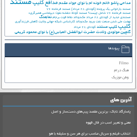
مستند
مدافع کلیپ
مداحی پاشو خانم خونه ام با نوای جواد مقدم
مستند بازخوانی یک پرونده (کودتای 28 مرداد)
مستند فرمانده 76
مستند فرمانده 76 شامل چیست؟
مستند کوتاه «نقشه نفوذ؛ دیپلماسی همبرگری»
نماهنگ
مستندی جدید از کودتای 28 مرداد
مک‌دونالد
نقاط قوت برجام
نهضت ملي شدن صنعت نفت
ورود مک‌دونالد
کارشناس شبکه جهانی ولایت
کاهش فرزندآوری
کلیپ
کلیپ مستند
کودتای 28 مرداد
گلچین مولودی ولادت حضرت ابوالفضل العباس(ع) با نوای محمود کریمی
پیوندها
Filmo
هنگ درام
وطن موزیک
آخرین های
پاسارگاد تاباک: برترین مقصد پیپ‌های دست‌ساز و اصل
معنی و تعبیر اسب در فال قهوه
انتخاب فیلم و سریال مناسب برای هر سن و سلیقه با هو