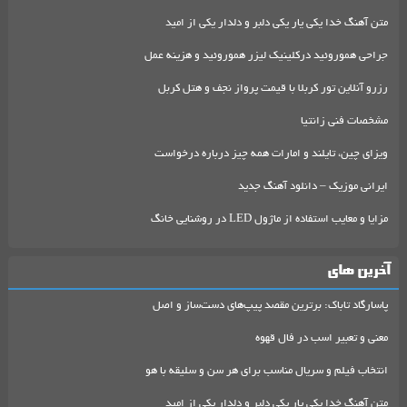
متن آهنگ خدا یکی یار یکی دلبر و دلدار یکی از امید
جراحی هموروئید درکلینیک لیزر هموروئید و هزینه عمل
رزرو آنلاین تور کربلا با قیمت پرواز نجف و هتل کربل
مشخصات فنی زانتیا
ویزای چین، تایلند و امارات همه چیز درباره درخواست
ایرانی موزیک – دانلود آهنگ جدید
مزایا و معایب استفاده از ماژول LED در روشنایی خانگ
آخرین های
پاسارگاد تاباک: برترین مقصد پیپ‌های دست‌ساز و اصل
معنی و تعبیر اسب در فال قهوه
انتخاب فیلم و سریال مناسب برای هر سن و سلیقه با هو
متن آهنگ خدا یکی یار یکی دلبر و دلدار یکی از امید