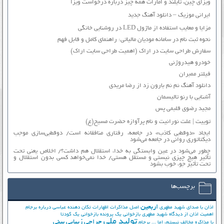
ویزای چین، تایلند و امارات همه چیز درباره درخواست ویزا
ایرانی موزیک – دانلود آهنگ جدید
مزایا و معایب استفاده از ماژول LED در روشنایی خانگی
نحوه ثبت نام در سامانه مودیان مالیاتی: راهنمای کامل و قابل فهم
سفارش طراحی سایت در اراک (اهمیت طراحی سایت اراک)
خودرو هیدروژنی
فیلتر ممبران
دانلود آهنگ نم نم بارون زد از رضا مریدی
آشنایی با رنو تالیسمان
مجید رضوی قلبمی پس
توییت | علت نورانیت و نام پرآوازه حضرت مسیح(ع)
ایجاد «دوقطبی کاذب» در جامعه، رفتاری منافقانه است/ دوقطبی‌سازی موجب
دیکتاتوری روانی در جامعه می‌شود
چطور می‌شود در عین وابستگی به خدا، استقلال هم داشت؟/ اخلاص یعنی تحت
تأثیر هیچ چیزی نیستی و مستقل هستی/ خدا نمی‌خواهد کسی بدون استقلال و
تحت تأثیر جوّ، خوب بشود
برچسب‌ها
اربعین
اذان با صدای شهید مطهری
اصل مذاکرات
اظهارات تکان دهنده عباسی درباره برجام
اهمیت اذان از دیدگاه شهید مطهری
بازخوانی یک پرونده
بازخوانی یک کودتا
تولید ملی
جراحی زیبایی بینی
با مذاکره مخالف نیستم، اما ...
برجام