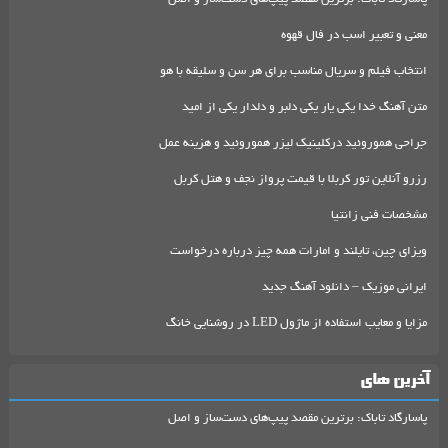
معنی و تعبیر اسب در فال قهوه
انتخاب فیلم و سریال مناسب برای هر سن و سلیقه با هو
متن آهنگ خدا یکی یار یکی دلبر و دلدار یکی از امید
جراحی هموروئید درکلینیک لیزر هموروئید و هزینه عمل
رزرو آنلاین تور کربلا با قیمت پرواز نجف و هتل کربل
مشخصات فنی زانتیا
ویزای چین، تایلند و امارات همه چیز درباره درخواست
ایرانی موزیک – دانلود آهنگ جدید
مزایا و معایب استفاده از ماژول LED در روشنایی خانگ
آخرین های
پاسارگاد تاباک: برترین مقصد پیپ‌های دست‌ساز و اصل