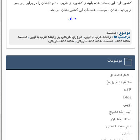
کشور دارد. این مستند عدم پایبندی کشورهای غربی به تعهداتشان را در برابر لیبی پس
از برچیده شدن تاسیسات هسته‌ای این کشور نشان می‌دهد.
دانلود
موضوع :
مستند
برچسب ها :
رابطه غرب با لیبی
,
مروری تاریخی بر رابطه غرب با لیبی
,
مستند
نقطه عطف
,
مستند نقطه عطف تاریخی
,
نقطه عطف تاریخی
موضوعات
-امام خامنه ای
-امام خمینی(ره)
۵۲۴
Blog
آوینی
آیت الله مصباح
استاد پناهیان
حاج سعید قاسمی
حاجتی