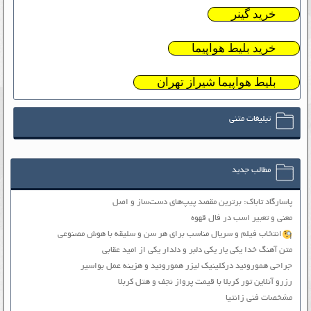
خرید گینر
خرید بلیط هواپیما
بلیط هواپیما شیراز تهران
تبلیغات متنی
مطالب جدید
پاسارگاد تاباک: برترین مقصد پیپ‌های دست‌ساز و اصل
معنی و تعبیر اسب در فال قهوه
انتخاب فیلم و سریال مناسب برای هر سن و سلیقه با هوش مصنوعی
متن آهنگ خدا یکی یار یکی دلبر و دلدار یکی از امید عقابی
جراحی هموروئید درکلینیک لیزر هموروئید و هزینه عمل بواسیر
رزرو آنلاین تور کربلا با قیمت پرواز نجف و هتل کربلا
مشخصات فنی زانتیا