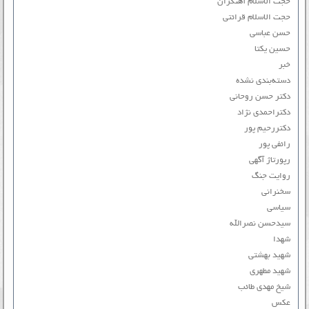
حجت الاسلام آهنگران
حجت الاسلام قرائتی
حسن عباسی
حسین یکتا
خبر
دسته‌بندی نشده
دکتر حسن روحانی
دکتراحمدی نژاد
دکتررحیم پور
رائفی پور
رپورتاژ آگهی
روایت جنگ
سخنرانی
سیاسی
سیدحسن نصرالله
شهدا
شهید بهشتی
شهید مطهری
شیخ مهدی طائب
عکس