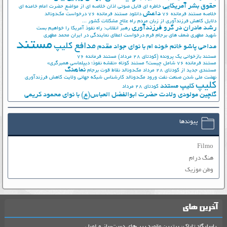
حقوق بشر آمریکایی
خاطره ای فایل صوتی اذان
خلاصه ای از مواضع حضرت امام خامنه ای
داعش
خلاصه مستند فرمانده 76
دانلود مستند فرمانده 76
درخواست مک‌دونالد
دلایل کاهش فرزندآوری از زبان مردم
راه علاج مشکلات کشور ...
رشد مادران در گرو فرزندآوری
رهبر انقلاب: راه نفوذ آمریکا را خواهیم بست
شهید مطهری
ضعف های برجام
فرم درخواست اعطای نمایندگی در ایران
محمد مطهری
مستند
مدافع کلیپ
مداحی پاشو خانم خونه ام با نوای جواد مقدم
مستند بازخوانی یک پرونده (کودتای 28 مرداد)
مستند فرمانده 76
مستند فرمانده 76 شامل چیست؟
مستند کوتاه «نقشه نفوذ؛ دیپلماسی همبرگری»
نماهنگ
مستندی جدید از کودتای 28 مرداد
مک‌دونالد
نقاط قوت برجام
نهضت ملي شدن صنعت نفت
ورود مک‌دونالد
کارشناس شبکه جهانی ولایت
کاهش فرزندآوری
کلیپ
کلیپ مستند
کودتای 28 مرداد
گلچین مولودی ولادت حضرت ابوالفضل العباس(ع) با نوای محمود کریمی
پیوندها
Filmo
هنگ درام
وطن موزیک
آخرین های
پاسارگاد تاباک: برترین مقصد پیپ‌های دست‌ساز و اصل