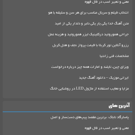
معنی و تعبیر اسب در فال قهوه
انتخاب فیلم و سریال مناسب برای هر سن و سلیقه با هو
متن آهنگ خدا یکی یار یکی دلبر و دلدار یکی از امید
جراحی هموروئید درکلینیک لیزر هموروئید و هزینه عمل
رزرو آنلاین تور کربلا با قیمت پرواز نجف و هتل کربل
مشخصات فنی زانتیا
ویزای چین، تایلند و امارات همه چیز درباره درخواست
ایرانی موزیک – دانلود آهنگ جدید
مزایا و معایب استفاده از ماژول LED در روشنایی خانگ
آخرین های
پاسارگاد تاباک: برترین مقصد پیپ‌های دست‌ساز و اصل
معنی و تعبیر اسب در فال قهوه