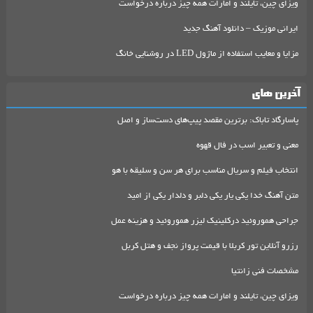
ویزای چین، تایلند و امارات همه چیز درباره درخواست
ایرانی موزیک – دانلود آهنگ جدید
مزایا و معایب استفاده از ماژول LED در روشنایی خانگ
آخرین های
پاسارگاد تاباک: برترین مقصد پیپ‌های دست‌ساز و اصل
معنی و تعبیر اسب در فال قهوه
انتخاب فیلم و سریال مناسب برای هر سن و سلیقه با هو
متن آهنگ خدا یکی یار یکی دلبر و دلدار یکی از امید
جراحی هموروئید درکلینیک لیزر هموروئید و هزینه عمل
رزرو آنلاین تور کربلا با قیمت پرواز نجف و هتل کربل
مشخصات فنی زانتیا
ویزای چین، تایلند و امارات همه چیز درباره درخواست