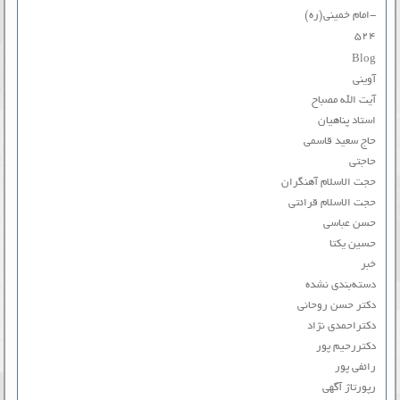
-امام خمینی(ره)
۵۲۴
Blog
آوینی
آیت الله مصباح
استاد پناهیان
حاج سعید قاسمی
حاجتی
حجت الاسلام آهنگران
حجت الاسلام قرائتی
حسن عباسی
حسین یکتا
خبر
دسته‌بندی نشده
دکتر حسن روحانی
دکتراحمدی نژاد
دکتررحیم پور
رائفی پور
رپورتاژ آگهی