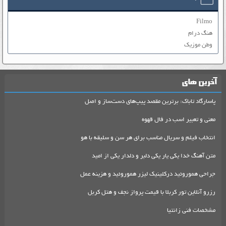
Filmo
هنگ درام
وطن موزیک
آخرین های
پاسارگاد تاباک: برترین مقصد پیپ‌های دست‌ساز و اصل
معنی و تعبیر اسب در فال قهوه
انتخاب فیلم و سریال مناسب برای هر سن و سلیقه با هو
متن آهنگ خدا یکی یار یکی دلبر و دلدار یکی از امید
جراحی هموروئید درکلینیک لیزر هموروئید و هزینه عمل
رزرو آنلاین تور کربلا با قیمت پرواز نجف و هتل کربل
مشخصات فنی زانتیا