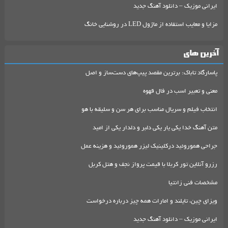
ایرانی موزیک – دانلود آهنگ جدید
مزایا و معایب استفاده از ماژول LED در روشنایی خانگ
آخرین های
پاسارگاد تاباک: برترین مقصد پیپ‌های دست‌ساز و اصل
معنی و تعبیر اسب در فال قهوه
انتخاب فیلم و سریال مناسب برای هر سن و سلیقه با هو
متن آهنگ خدا یکی یار یکی دلبر و دلدار یکی از امید
جراحی هموروئید درکلینیک لیزر هموروئید و هزینه عمل
رزرو آنلاین تور کربلا با قیمت پرواز نجف و هتل کربل
مشخصات فنی زانتیا
ویزای چین، تایلند و امارات همه چیز درباره درخواست
ایرانی موزیک – دانلود آهنگ جدید