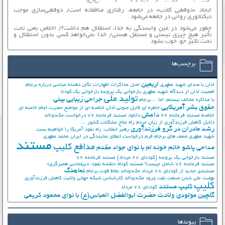
ایجاد «دوقطبی کاذب» در جامعه، رفتاری منافقانه است/ دوقطبی‌سازی موجب
دیکتاتوری روانی در جامعه می‌شود
چطور می‌شود در عین وابستگی به خدا، استقلال هم داشت؟/ اخلاص یعنی تحت
تأثیر هیچ چیزی نیستی و مستقل هستی/ خدا نمی‌خواهد کسی بدون استقلال و
تحت تأثیر جوّ، خوب بشود
برچسب‌ها
اربعین
اذان با صدای شهید مطهری
اصل مذاکرات
اظهارات تکان دهنده عباسی درباره برجام
اهمیت اذان از دیدگاه شهید مطهری
بازخوانی یک پرونده
بازخوانی یک کودتا
تولید ملی
جراحی زیبایی بینی
با مذاکره مخالف نیستم، اما ...
برجام
حقوق بشر آمریکایی
خاطره ای فایل صوتی اذان
خلاصه ای از مواضع حضرت امام خامنه ای
داعش
خلاصه مستند فرمانده 76
دانلود مستند فرمانده 76
درخواست مک‌دونالد
دلایل کاهش فرزندآوری از زبان مردم
راه علاج مشکلات کشور ...
رشد مادران در گرو فرزندآوری
رهبر انقلاب: راه نفوذ آمریکا را خواهیم بست
شهید مطهری
ضعف های برجام
فرم درخواست اعطای نمایندگی در ایران
محمد مطهری
مستند
مدافع کلیپ
مداحی پاشو خانم خونه ام با نوای جواد مقدم
مستند بازخوانی یک پرونده (کودتای 28 مرداد)
مستند فرمانده 76
مستند فرمانده 76 شامل چیست؟
مستند کوتاه «نقشه نفوذ؛ دیپلماسی همبرگری»
نماهنگ
مستندی جدید از کودتای 28 مرداد
مک‌دونالد
نقاط قوت برجام
نهضت ملي شدن صنعت نفت
ورود مک‌دونالد
کارشناس شبکه جهانی ولایت
کاهش فرزندآوری
کلیپ
کلیپ مستند
کودتای 28 مرداد
گلچین مولودی ولادت حضرت ابوالفضل العباس(ع) با نوای محمود کریمی
پیوندها