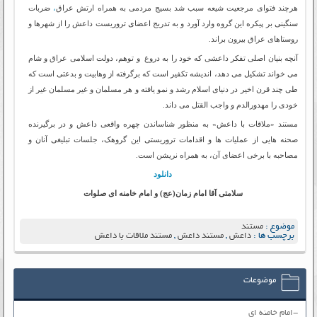
هرچند فتوای مرجعیت شیعه سبب شد بسیج مردمی به همراه ارتش عراق
،
ضربات
سنگینی بر پیکره این گروه وارد آورد و به تدریج اعضای تروریست داعش را از شهرها و
روستاهای عراق بیرون براند.
آنچه بنیان اصلی تفکر داعشی که خود را به دروغ و توهم، دولت اسلامی عراق و شام
می خواند تشکیل می دهد، اندیشه تکفیر است که برگرفته از وهابیت و بدعتی است که
طی چند قرن اخیر در دنیای اسلام رشد و نمو یافته و هر مسلمان و غیر مسلمان غیر از
خودی را مهدورالدم و واجب القتل می داند.
مستند «ملاقات با داعش» به منظور شناساندن چهره واقعی داعش و در برگیرنده
صحنه هایی از عملیات ها و اقدامات تروریستی این گروهک، جلسات تبلیغی آنان و
مصاحبه با برخی اعضای آن، به همراه نریشن است.
دانلود
سلامتی آقا امام زمان(عج) و امام خامنه ای صلوات
موضوع :
مستند
برچسب ها :
داعش
,
مستند داعش
,
مستند ملاقات با داعش
موضوعات
-امام خامنه ای