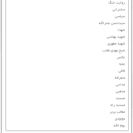
روایت جنگ
سخنرانی
سیاسی
سیدحسن نصرالله
شهدا
شهید بهشتی
شهید مطهری
شیخ مهدی طائب
عکس
علما
کافی
متفرقه
مداحی
مذهبی
مستند
مستند راه
مطالب برتر
مولودی
یوم الله