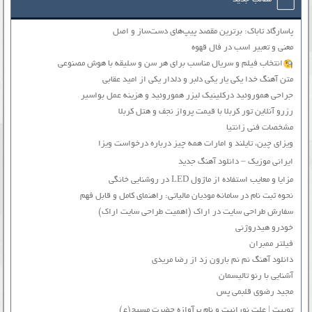
پاسارگاد تاباک: برترین مقصد پیپ‌های دست‌ساز و اصل
معنی و تعبیر اسب در فال قهوه
انتخاب فیلم و سریال مناسب برای هر سن و سلیقه با هوش مصنوعی
متن آهنگ خدا یکی یار یکی دلبر و دلدار یکی از امید عقابی
جراحی هموروئید درکلینیک لیزر هموروئید و هزینه عمل بواسیر
رزرو آنلاین تور کربلا با قیمت پرواز نجف و هتل کربلا
مشخصات فنی زانتیا
ویزای چین، تایلند و امارات همه چیز درباره درخواست ویزا
ایرانی موزیک – دانلود آهنگ جدید
مزایا و معایب استفاده از ماژول LED در روشنایی خانگی
نحوه ثبت نام در سامانه مودیان مالیاتی: راهنمای کامل و قابل فهم
سفارش طراحی سایت در اراک (اهمیت طراحی سایت اراک)
خودرو هیدروژنی
فیلتر ممبران
دانلود آهنگ نم نم بارون زد از رضا مریدی
آشنایی با رنو تالیسمان
مجید رضوی قلبمی پس
توییت | علت نورانیت و نام پرآوازه حضرت مسیح(ع)