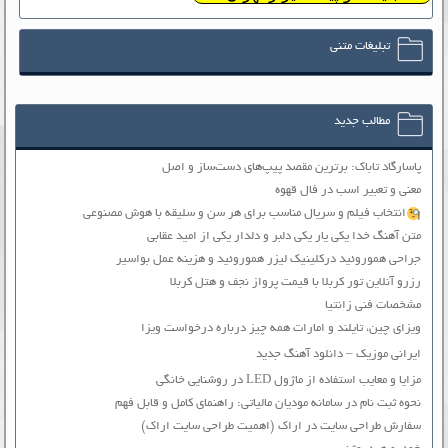
تبلیغات متنی
مطالب جدید
پاسارگاد تاباک: برترین مقصد پیپ‌های دست‌ساز و اصل
معنی و تعبیر اسب در فال قهوه
انتخاب فیلم و سریال مناسب برای هر سن و سلیقه با هوش مصنوعی
متن آهنگ خدا یکی یار یکی دلبر و دلدار یکی از امید عقابی
جراحی هموروئید درکلینیک لیزر هموروئید و هزینه عمل بواسیر
رزرو آنلاین تور کربلا با قیمت پرواز نجف و هتل کربلا
مشخصات فنی زانتیا
ویزای چین، تایلند و امارات همه چیز درباره درخواست ویزا
ایرانی موزیک – دانلود آهنگ جدید
مزایا و معایب استفاده از ماژول LED در روشنایی خانگی
نحوه ثبت نام در سامانه مودیان مالیاتی: راهنمای کامل و قابل فهم
سفارش طراحی سایت در اراک (اهمیت طراحی سایت اراک)