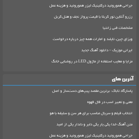
جراحی هموروئید درکلینیک لیزر هموروئید و هزینه عمل
رزرو آنلاین تور کربلا با قیمت پرواز نجف و هتل کربل
مشخصات فنی زانتیا
ویزای چین، تایلند و امارات همه چیز درباره درخواست
ایرانی موزیک – دانلود آهنگ جدید
مزایا و معایب استفاده از ماژول LED در روشنایی خانگ
آخرین های
پاسارگاد تاباک: برترین مقصد پیپ‌های دست‌ساز و اصل
معنی و تعبیر اسب در فال قهوه
انتخاب فیلم و سریال مناسب برای هر سن و سلیقه با هو
متن آهنگ خدا یکی یار یکی دلبر و دلدار یکی از امید
جراحی هموروئید درکلینیک لیزر هموروئید و هزینه عمل