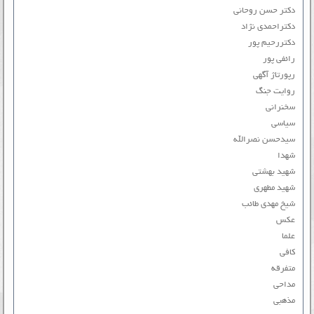
دکتر حسن روحانی
دکتراحمدی نژاد
دکتررحیم پور
رائفی پور
رپورتاژ آگهی
روایت جنگ
سخنرانی
سیاسی
سیدحسن نصرالله
شهدا
شهید بهشتی
شهید مطهری
شیخ مهدی طائب
عکس
علما
کافی
متفرقه
مداحی
مذهبی