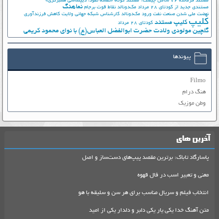
مستند فرمانده 76 شامل چیست؟
مستند کوتاه «نقشه نفوذ؛ دیپلماسی همبرگری»
نماهنگ
مستندی جدید از کودتای 28 مرداد
مک‌دونالد
نقاط قوت برجام
نهضت ملي شدن صنعت نفت
ورود مک‌دونالد
کارشناس شبکه جهانی ولایت
کاهش فرزندآوری
کلیپ
کلیپ مستند
کودتای 28 مرداد
گلچین مولودی ولادت حضرت ابوالفضل العباس(ع) با نوای محمود کریمی
پیوندها
Filmo
هنگ درام
وطن موزیک
آخرین های
پاسارگاد تاباک: برترین مقصد پیپ‌های دست‌ساز و اصل
معنی و تعبیر اسب در فال قهوه
انتخاب فیلم و سریال مناسب برای هر سن و سلیقه با هو
متن آهنگ خدا یکی یار یکی دلبر و دلدار یکی از امید