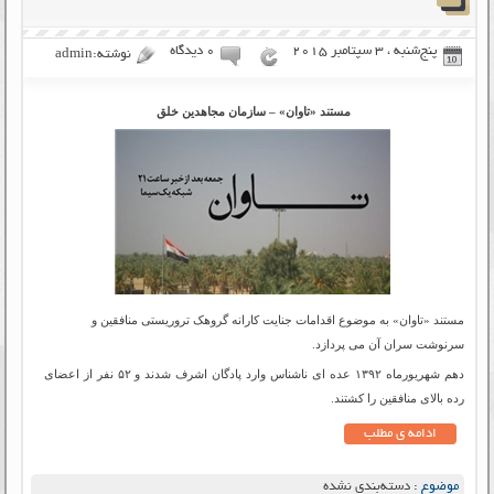
پنج‌شنبه ، 3 سپتامبر 2015
۰ دیدگاه
نوشته:admin
مستند «تاوان» – سازمان مجاهدین خلق
مستند «تاوان» به موضوع اقدامات جنایت کارانه گروهک تروریستی منافقین و
سرنوشت سران آن می پردازد.
دهم شهریورماه ۱۳۹۲ عده ای ناشناس وارد پادگان اشرف شدند و ۵۲ نفر از اعضای
رده بالای منافقین را کشتند.
ادامه ی مطلب
موضوع :
دسته‌بندی نشده