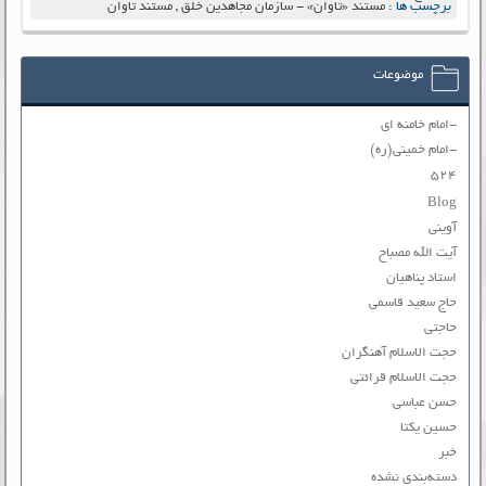
برچسب ها :
مستند «تاوان» - سازمان مجاهدین خلق
,
مستند تاوان
موضوعات
-امام خامنه ای
-امام خمینی(ره)
۵۲۴
Blog
آوینی
آیت الله مصباح
استاد پناهیان
حاج سعید قاسمی
حاجتی
حجت الاسلام آهنگران
حجت الاسلام قرائتی
حسن عباسی
حسین یکتا
خبر
دسته‌بندی نشده