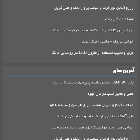
رزرو آنلاین تور کربلا با قیمت پرواز نجف و هتل کربل
مشخصات فنی زانتیا
ویزای چین، تایلند و امارات همه چیز درباره درخواست
ایرانی موزیک – دانلود آهنگ جدید
مزایا و معایب استفاده از ماژول LED در روشنایی خانگ
آخرین های
پاسارگاد تاباک: برترین مقصد پیپ‌های دست‌ساز و اصل
معنی و تعبیر اسب در فال قهوه
انتخاب فیلم و سریال مناسب برای هر سن و سلیقه با هو
متن آهنگ خدا یکی یار یکی دلبر و دلدار یکی از امید
جراحی هموروئید درکلینیک لیزر هموروئید و هزینه عمل
رزرو آنلاین تور کربلا با قیمت پرواز نجف و هتل کربل