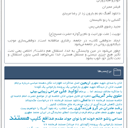
خودرو هیدروژنی
فیلتر ممبران
دانلود آهنگ نم نم بارون زد از رضا مریدی
آشنایی با رنو تالیسمان
مجید رضوی قلبمی پس
توییت | علت نورانیت و نام پرآوازه حضرت مسیح(ع)
ایجاد «دوقطبی کاذب» در جامعه، رفتاری منافقانه است/ دوقطبی‌سازی موجب
دیکتاتوری روانی در جامعه می‌شود
چطور می‌شود در عین وابستگی به خدا، استقلال هم داشت؟/ اخلاص یعنی تحت
تأثیر هیچ چیزی نیستی و مستقل هستی/ خدا نمی‌خواهد کسی بدون استقلال و
تحت تأثیر جوّ، خوب بشود
برچسب‌ها
اربعین
اذان با صدای شهید مطهری
اصل مذاکرات
اظهارات تکان دهنده عباسی درباره برجام
اهمیت اذان از دیدگاه شهید مطهری
بازخوانی یک پرونده
بازخوانی یک کودتا
تولید ملی
جراحی زیبایی بینی
با مذاکره مخالف نیستم، اما ...
برجام
حقوق بشر آمریکایی
خاطره ای فایل صوتی اذان
خلاصه ای از مواضع حضرت امام خامنه ای
داعش
خلاصه مستند فرمانده 76
دانلود مستند فرمانده 76
درخواست مک‌دونالد
دلایل کاهش فرزندآوری از زبان مردم
راه علاج مشکلات کشور ...
رشد مادران در گرو فرزندآوری
رهبر انقلاب: راه نفوذ آمریکا را خواهیم بست
شهید مطهری
ضعف های برجام
فرم درخواست اعطای نمایندگی در ایران
محمد مطهری
مستند
مدافع کلیپ
مداحی پاشو خانم خونه ام با نوای جواد مقدم
مستند بازخوانی یک پرونده (کودتای 28 مرداد)
مستند فرمانده 76