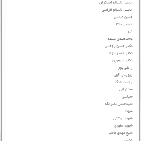
حجت الاسلام آهنگران
حجت الاسلام قرائتی
حسن عباسی
حسین یکتا
خبر
دسته‌بندی نشده
دکتر حسن روحانی
دکتراحمدی نژاد
دکتررحیم پور
رائفی پور
رپورتاژ آگهی
روایت جنگ
سخنرانی
سیاسی
سیدحسن نصرالله
شهدا
شهید بهشتی
شهید مطهری
شیخ مهدی طائب
عکس