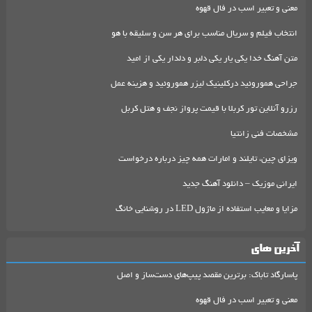
معنی و تعبیر اسب در فال قهوه
انتخاب فیلم و سریال مناسب برای هر سن و سلیقه با هو
متن آهنگ خدا یکی یار یکی دلبر و دلدار یکی از امید
جراحی هموروئید درکلینیک لیزر هموروئید و هزینه عمل
رزرو آنلاین تور کربلا با قیمت پرواز نجف و هتل کربل
مشخصات فنی زانتیا
ویزای چین، تایلند و امارات همه چیز درباره درخواست
ایرانی موزیک – دانلود آهنگ جدید
مزایا و معایب استفاده از ماژول LED در روشنایی خانگ
آخرین های
پاسارگاد تاباک: برترین مقصد پیپ‌های دست‌ساز و اصل
معنی و تعبیر اسب در فال قهوه