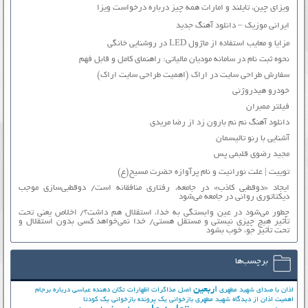
ویزای چین، تایلند و امارات همه چیز درباره درخواست ویزا
ایرانی موزیک – دانلود آهنگ جدید
مزایا و معایب استفاده از ماژول LED در روشنایی خانگی
نحوه ثبت نام در سامانه مودیان مالیاتی: راهنمای کامل و قابل فهم
سفارش طراحی سایت در اراک (اهمیت طراحی سایت اراک)
خودرو هیدروژنی
فیلتر ممبران
دانلود آهنگ نم نم بارون زد از رضا مریدی
آشنایی با رنو تالیسمان
مجید رضوی قلبمی پس
توییت | علت نورانیت و نام پرآوازه حضرت مسیح(ع)
ایجاد «دوقطبی کاذب» در جامعه، رفتاری منافقانه است/ دوقطبی‌سازی موجب
دیکتاتوری روانی در جامعه می‌شود
چطور می‌شود در عین وابستگی به خدا، استقلال هم داشت؟/ اخلاص یعنی تحت
تأثیر هیچ چیزی نیستی و مستقل هستی/ خدا نمی‌خواهد کسی بدون استقلال و
تحت تأثیر جوّ، خوب بشود
برچسب‌ها
اربعین
اذان با صدای شهید مطهری
اصل مذاکرات
اظهارات تکان دهنده عباسی درباره برجام
اهمیت اذان از دیدگاه شهید مطهری
بازخوانی یک پرونده
بازخوانی یک کودتا