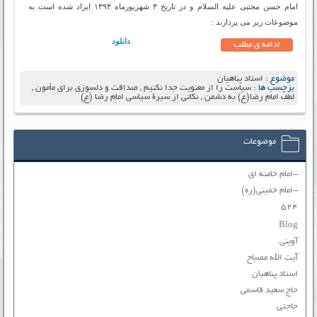
امام حسن مجتبی علیه السلام و در تاریخ ۳ شهریورماه ۱۳۹۴ ایراد شده است به
موضوعات زیر می پردازند :
دانلود
ادامه ی مطلب
موضوع :
استاد پناهیان
برچسب ها :
سیاست را از معنویت جدا نکنیم
,
صداقت و دلسوزی برای مأمون
,
لطف امام رضا(ع) به دشمن
,
نکاتی از سیرۀ سیاسی امام رضا (ع)
موضوعات
-امام خامنه ای
-امام خمینی(ره)
۵۲۴
Blog
آوینی
آیت الله مصباح
استاد پناهیان
حاج سعید قاسمی
حاجتی