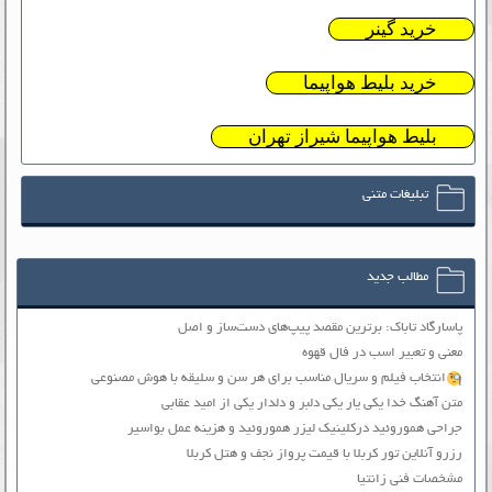
خرید گینر
خرید بلیط هواپیما
بلیط هواپیما شیراز تهران
تبلیغات متنی
مطالب جدید
پاسارگاد تاباک: برترین مقصد پیپ‌های دست‌ساز و اصل
معنی و تعبیر اسب در فال قهوه
انتخاب فیلم و سریال مناسب برای هر سن و سلیقه با هوش مصنوعی
متن آهنگ خدا یکی یار یکی دلبر و دلدار یکی از امید عقابی
جراحی هموروئید درکلینیک لیزر هموروئید و هزینه عمل بواسیر
رزرو آنلاین تور کربلا با قیمت پرواز نجف و هتل کربلا
مشخصات فنی زانتیا