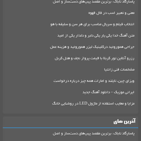
پاسارگاد تاباک: برترین مقصد پیپ‌های دست‌ساز و اصل
معنی و تعبیر اسب در فال قهوه
انتخاب فیلم و سریال مناسب برای هر سن و سلیقه با هو
متن آهنگ خدا یکی یار یکی دلبر و دلدار یکی از امید
جراحی هموروئید درکلینیک لیزر هموروئید و هزینه عمل
رزرو آنلاین تور کربلا با قیمت پرواز نجف و هتل کربل
مشخصات فنی زانتیا
ویزای چین، تایلند و امارات همه چیز درباره درخواست
ایرانی موزیک – دانلود آهنگ جدید
مزایا و معایب استفاده از ماژول LED در روشنایی خانگ
آخرین های
پاسارگاد تاباک: برترین مقصد پیپ‌های دست‌ساز و اصل