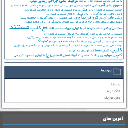
تولید ملی
جراحی زیبایی بینی
با مذاکره مخالف نیستم، اما ...
برجام
حقوق بشر آمریکایی
خاطره ای فایل صوتی اذان
خلاصه ای از مواضع حضرت امام خامنه ای
داعش
خلاصه مستند فرمانده 76
دانلود مستند فرمانده 76
درخواست مک‌دونالد
دلایل کاهش فرزندآوری از زبان مردم
راه علاج مشکلات کشور ...
رشد مادران در گرو فرزندآوری
رهبر انقلاب: راه نفوذ آمریکا را خواهیم بست
شهید مطهری
ضعف های برجام
فرم درخواست اعطای نمایندگی در ایران
محمد مطهری
مستند
مدافع کلیپ
مداحی پاشو خانم خونه ام با نوای جواد مقدم
مستند بازخوانی یک پرونده (کودتای 28 مرداد)
مستند فرمانده 76
مستند فرمانده 76 شامل چیست؟
مستند کوتاه «نقشه نفوذ؛ دیپلماسی همبرگری»
نماهنگ
مستندی جدید از کودتای 28 مرداد
مک‌دونالد
نقاط قوت برجام
نهضت ملي شدن صنعت نفت
ورود مک‌دونالد
کارشناس شبکه جهانی ولایت
کاهش فرزندآوری
کلیپ
کلیپ مستند
کودتای 28 مرداد
گلچین مولودی ولادت حضرت ابوالفضل العباس(ع) با نوای محمود کریمی
پیوندها
Filmo
هنگ درام
وطن موزیک
آخرین های