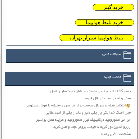
خرید گینر
خرید بلیط هواپیما
بلیط هواپیما شیراز تهران
تبلیغات متنی
مطالب جدید
پاسارگاد تاباک: برترین مقصد پیپ‌های دست‌ساز و اصل
معنی و تعبیر اسب در فال قهوه
انتخاب فیلم و سریال مناسب برای هر سن و سلیقه با هوش مصنوعی
متن آهنگ خدا یکی یار یکی دلبر و دلدار یکی از امید عقابی
جراحی هموروئید درکلینیک لیزر هموروئید و هزینه عمل بواسیر
رزرو آنلاین تور کربلا با قیمت پرواز نجف و هتل کربلا
مشخصات فنی زانتیا