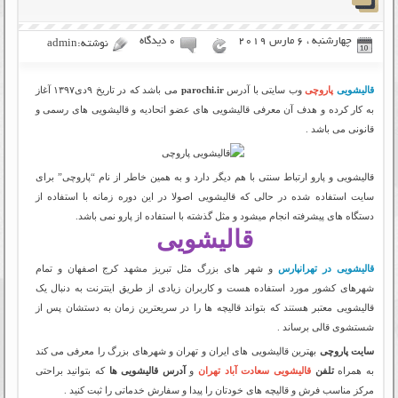
چهارشنبه ، 6 مارس 2019
۰ دیدگاه
نوشته:admin
قالیشویی
پاروچی
وب سایتی با آدرس
parochi.ir
می باشد که در تاریخ ۹دی۱۳۹۷ آغاز
به کار کرده و هدف آن معرفی قالیشویی های عضو اتحادیه و قالیشویی های رسمی و
قانونی می باشد .
قالیشویی و پارو ارتباط سنتی با هم دیگر دارد و به همین خاطر از نام “پاروچی” برای
سایت استفاده شده در حالی که قالیشویی اصولا در این دوره زمانه با استفاده از
دستگاه های پیشرفته انجام میشود و مثل گذشته با استفاده از پارو نمی باشد.
قالیشویی
قالیشویی در تهرانپارس
و شهر های بزرگ مثل تبریز مشهد کرج اصفهان و تمام
شهرهای کشور مورد استفاده هست و کاربران زیادی از طریق اینترنت به دنبال یک
قالیشویی معتبر هستند که بتواند قالیچه ها را در سریعترین زمان به دستشان پس از
شستشوی قالی برساند .
سایت پاروچی
بهترین قالیشویی های ایران و تهران و شهرهای بزرگ را معرفی می کند
به همراه
تلفن
قالیشویی سعادت آباد تهران
و
آدرس قالیشویی ها
که بتوانید براحتی
مرکز مناسب فرش و قالیچه های خودتان را پیدا و سفارش خدماتی را ثبت کنید .