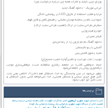
ویزای چین، تایلند و امارات همه چیز درباره درخواست ویزا
ایرانی موزیک – دانلود آهنگ جدید
مزایا و معایب استفاده از ماژول LED در روشنایی خانگی
نحوه ثبت نام در سامانه مودیان مالیاتی: راهنمای کامل و قابل فهم
سفارش طراحی سایت در اراک (اهمیت طراحی سایت اراک)
خودرو هیدروژنی
فیلتر ممبران
دانلود آهنگ نم نم بارون زد از رضا مریدی
آشنایی با رنو تالیسمان
مجید رضوی قلبمی پس
توییت | علت نورانیت و نام پرآوازه حضرت مسیح(ع)
ایجاد «دوقطبی کاذب» در جامعه، رفتاری منافقانه است/ دوقطبی‌سازی موجب
دیکتاتوری روانی در جامعه می‌شود
چطور می‌شود در عین وابستگی به خدا، استقلال هم داشت؟/ اخلاص یعنی تحت
تأثیر هیچ چیزی نیستی و مستقل هستی/ خدا نمی‌خواهد کسی بدون استقلال و
تحت تأثیر جوّ، خوب بشود
برچسب‌ها
اربعین
اذان با صدای شهید مطهری
اصل مذاکرات
اظهارات تکان دهنده عباسی درباره برجام
اهمیت اذان از دیدگاه شهید مطهری
بازخوانی یک پرونده
بازخوانی یک کودتا
تولید ملی
جراحی زیبایی بینی