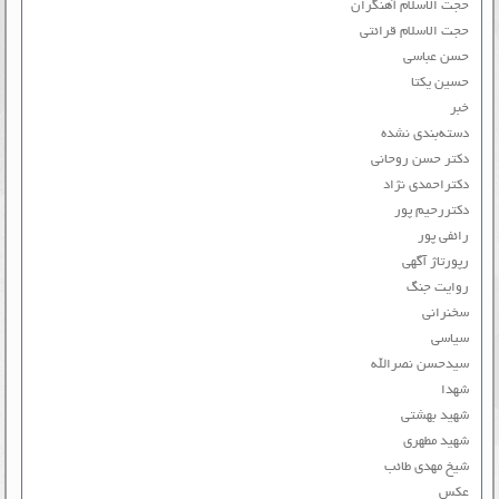
حجت الاسلام آهنگران
حجت الاسلام قرائتی
حسن عباسی
حسین یکتا
خبر
دسته‌بندی نشده
دکتر حسن روحانی
دکتراحمدی نژاد
دکتررحیم پور
رائفی پور
رپورتاژ آگهی
روایت جنگ
سخنرانی
سیاسی
سیدحسن نصرالله
شهدا
شهید بهشتی
شهید مطهری
شیخ مهدی طائب
عکس