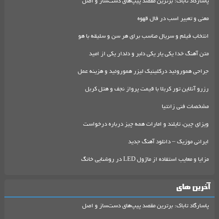
پاسارگاد تاباک: برترین مقصد پیپ‌های دست‌ساز و اصل
معنی و تعبیر اسب در فال قهوه
انتخاب فیلم و سریال مناسب برای هر سن و سلیقه با هو
متن آهنگ خدا یکی یار یکی دلبر و دلدار یکی از امید
جراحی هموروئید درکلینیک لیزر هموروئید و هزینه عمل
رزرو آنلاین تور کربلا با قیمت پرواز نجف و هتل کربل
مشخصات فنی زانتیا
ویزای چین، تایلند و امارات همه چیز درباره درخواست
ایرانی موزیک – دانلود آهنگ جدید
مزایا و معایب استفاده از ماژول LED در روشنایی خانگ
آخرین های
پاسارگاد تاباک: برترین مقصد پیپ‌های دست‌ساز و اصل