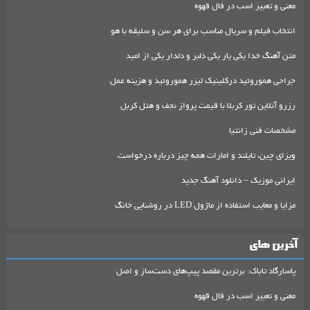
معنی و تعبیر اسب در فال قهوه
انتخاب فیلم و سریال مناسب برای هر سن و سلیقه با هو
متن آهنگ خدا یکی یار یکی دلبر و دلدار یکی از امید
جراحی هموروئید درکلینیک لیزر هموروئید و هزینه عمل
رزرو آنلاین تور کربلا با قیمت پرواز نجف و هتل کربل
مشخصات فنی زانتیا
ویزای چین، تایلند و امارات همه چیز درباره درخواست
ایرانی موزیک – دانلود آهنگ جدید
مزایا و معایب استفاده از ماژول LED در روشنایی خانگ
آخرین های
پاسارگاد تاباک: برترین مقصد پیپ‌های دست‌ساز و اصل
معنی و تعبیر اسب در فال قهوه