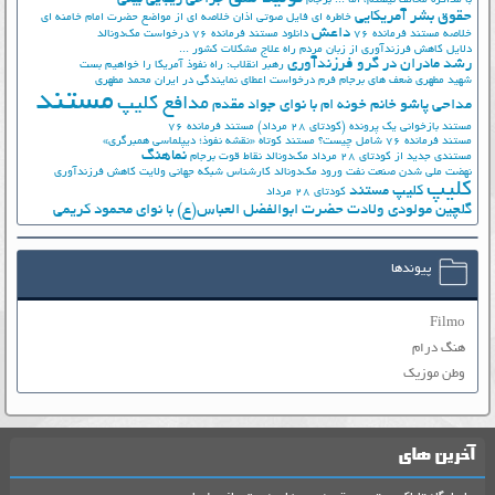
با مذاکره مخالف نیستم، اما ...
برجام
حقوق بشر آمریکایی
خاطره ای فایل صوتی اذان
خلاصه ای از مواضع حضرت امام خامنه ای
داعش
خلاصه مستند فرمانده 76
دانلود مستند فرمانده 76
درخواست مک‌دونالد
دلایل کاهش فرزندآوری از زبان مردم
راه علاج مشکلات کشور ...
رشد مادران در گرو فرزندآوری
رهبر انقلاب: راه نفوذ آمریکا را خواهیم بست
شهید مطهری
ضعف های برجام
فرم درخواست اعطای نمایندگی در ایران
محمد مطهری
مستند
مدافع کلیپ
مداحی پاشو خانم خونه ام با نوای جواد مقدم
مستند بازخوانی یک پرونده (کودتای 28 مرداد)
مستند فرمانده 76
مستند فرمانده 76 شامل چیست؟
مستند کوتاه «نقشه نفوذ؛ دیپلماسی همبرگری»
نماهنگ
مستندی جدید از کودتای 28 مرداد
مک‌دونالد
نقاط قوت برجام
نهضت ملي شدن صنعت نفت
ورود مک‌دونالد
کارشناس شبکه جهانی ولایت
کاهش فرزندآوری
کلیپ
کلیپ مستند
کودتای 28 مرداد
گلچین مولودی ولادت حضرت ابوالفضل العباس(ع) با نوای محمود کریمی
پیوندها
Filmo
هنگ درام
وطن موزیک
آخرین های