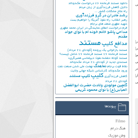
دانلود مستند فرمانده 76
درخواست مک‌دونالد
ی
دلایل کاهش فرزندآوری از زبان مردم
راه علاج مشکلات کشور ...
رشد مادران در گرو فرزندآوری
رهبر انقلاب: راه نفوذ آمریکا را خواهیم بست
شهید مطهری
ضعف های برجام
فرم درخواست اعطای نمایندگی در ایران
محمد مطهری
مداحی پاشو خانم خونه ام با نوای جواد
مقدم
مستند
|
مدافع کلیپ
|
مستند بازخوانی یک پرونده (کودتای 28 مرداد)
مستند فرمانده 76
مستند فرمانده 76 شامل چیست؟
|
مستند کوتاه «نقشه نفوذ؛ دیپلماسی همبرگری»
ی
مستندی جدید از کودتای 28 مرداد
مک‌دونالد
نماهنگ
نقاط قوت برجام
نهضت ملي شدن صنعت نفت
ر
ورود مک‌دونالد
کارشناس شبکه جهانی ولایت
کلیپ
|
کلیپ مستند
کاهش فرزندآوری
کودتای 28 مرداد
ی
گلچین مولودی ولادت حضرت ابوالفضل
العباس(ع) با نوای محمود کریمی
پیوندها
Filmo
هنگ درام
وطن موزیک