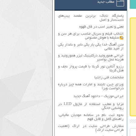
مطالب جدید
پاسارگاد تاباک: برترین مقصد پیپ‌های
دست‌ساز و اصل
معنی و تعبیر اسب در فال قهوه
انتخاب فیلم و سریال مناسب برای هر سن و
سلیقه با هوش مصنوعی
متن آهنگ خدا یکی یار یکی دلبر و دلدار یکی
از امید عقابی
جراحی هموروئید درکلینیک لیزر هموروئید و
هزینه عمل بواسیر
رزرو آنلاین تور کربلا با قیمت پرواز نجف و
هتل کربلا
مشخصات فنی زانتیا
ویزای چین، تایلند و امارات همه چیز درباره
درخواست ویزا
ایرانی موزیک – دانلود آهنگ جدید
مزایا و معایب استفاده از ماژول LED در
روشنایی خانگی
نحوه ثبت نام در سامانه مودیان مالیاتی:
راهنمای کامل و قابل فهم
سفارش طراحی سایت در اراک (اهمیت
طراحی سایت اراک)