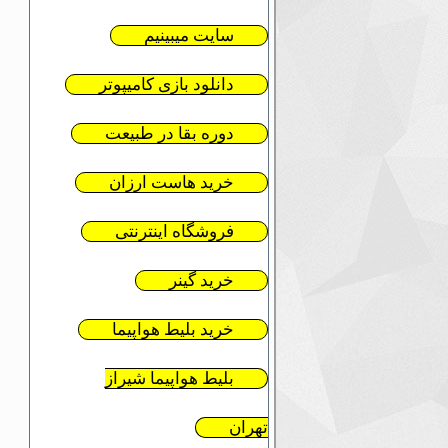
سایت میبینیم
دانلود بازی کامیپوتر
دوره بقا در طبیعت
خرید هاست ارزان
فروشگاه اینترنتی
خرید گینر
خرید بلیط هواپیما
بلیط هواپیما شیراز
تهران