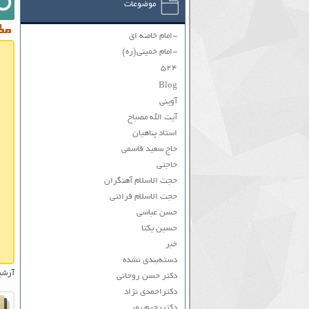
موضوعات
مطا
-امام خامنه ای
-امام خمینی(ره)
۵۲۴
Blog
آوینی
آیت الله مصباح
استاد پناهیان
حاج سعید قاسمی
حاجتی
حجت الاسلام آهنگران
حجت الاسلام قرائتی
حسن عباسی
حسین یکتا
خبر
دسته‌بندی نشده
آرشی
دکتر حسن روحانی
دکتراحمدی نژاد
دکتررحیم پور