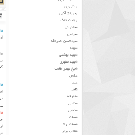
رائفی پور
رپورتاژ آگهی
روایت جنگ
سخنرانی
قا
سیاسی
آن
سیدحسن نصرالله
شهدا
قا
شهید بهشتی
در
شهید مطهری
گذ
شیخ مهدی طائب
عکس
علما
قا
کافی
اس
متفرقه
در
مداحی
سا
مذهبی
قا
مستند
خو
مستند راه
از
مطالب برتر
در