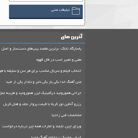
تبلیغات متنی
آخرین های
پاسارگاد تاباک: برترین مقصد پیپ‌های دست‌ساز و اصل
معنی و تعبیر اسب در فال قهوه
انتخاب فیلم و سریال مناسب برای هر سن و سلیقه با هو
متن آهنگ خدا یکی یار یکی دلبر و دلدار یکی از امید
جراحی هموروئید درکلینیک لیزر هموروئید و هزینه عمل
رزرو آنلاین تور کربلا با قیمت پرواز نجف و هتل کربل
مشخصات فنی زانتیا
ویزای چین، تایلند و امارات همه چیز درباره درخواست
ایرانی موزیک – دانلود آهنگ جدید