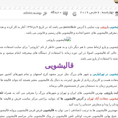
چهارشنبه ، 6 مارس 2019
۰ دیدگاه
نوشته:admin
لیشویی
پاروچی
وب سایتی با آدرس
parochi.ir
می باشد که در تاریخ ۹دی۱۳۹۷ آغاز به کار کرده و
 معرفی قالیشویی های عضو اتحادیه و قالیشویی های رسمی و قانونی می باشد .
لیشویی و پارو ارتباط سنتی با هم دیگر دارد و به همین خاطر از نام “پاروچی” برای سایت استفاده شد
 حالی که قالیشویی اصولا در این دوره زمانه با استفاده از دستگاه های پیشرفته انجام میشود و مث
شته با استفاده از پارو نمی باشد.
قالیشویی
لیشویی در تهرانپارس
و شهر های بزرگ مثل تبریز مشهد کرج اصفهان و تمام شهرهای کشور مور
تفاده هست و کاربران زیادی از طریق اینترنت به دنبال یک قالیشویی معتبر هستند که بتواند قالیچه ها ر
 سریعترین زمان به دستشان پس از شستشوی قالی برساند .
یت پاروچی
بهترین قالیشویی های ایران و تهران و شهرهای بزرگ را معرفی می کند به همراه
تلف
لیشویی سعادت آباد تهران
و
آدرس قالیشویی ها
که بتوانید براحتی مرکز مناسب فرش و قالیچه ها
دتان را پیدا و سفارش خدماتی را ثبت کنید .
 مهمترین قالیشویی ها به ترتیب (تصادفی ) می توان به
قالیشویی
فرش قرمز قالیشویی پروانه قالیشوی
 شیخ بهایی قالیشویی شربت اوغلی تلفن قالیشویی در ونک قالیشویی مادر مراسم قالیشویی مشه