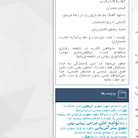
خودرو هیدروژنی
فیلتر ممبران
دانلود آهنگ نم نم بارون زد از رضا مریدی
آشنایی با رنو تالیسمان
مجید رضوی قلبمی پس
 هدف
توییت | علت نورانیت و نام پرآوازه حضرت
مسیح(ع)
ایجاد «دوقطبی کاذب» در جامعه، رفتاری
منافقانه است/ دوقطبی‌سازی موجب
ه
دیکتاتوری روانی در جامعه می‌شود
ل
چطور می‌شود در عین وابستگی به خدا،
استقلال هم داشت؟/ اخلاص یعنی تحت تأثیر
هیچ چیزی نیستی و مستقل هستی/ خدا
نمی‌خواهد کسی بدون استقلال و تحت تأثیر
جوّ، خوب بشود
د
ا
برچسب‌ها
اربعین
اذان با صدای شهید مطهری
اصل مذاکرات
ن
اظهارات تکان دهنده عباسی درباره برجام
اهمیت اذان از دیدگاه شهید مطهری
بازخوانی یک پرونده
ی
بازخوانی یک کودتا
با مذاکره مخالف نیستم، اما ...
تولید ملی
جراحی زیبایی بینی
برجام
حقوق بشر آمریکایی
ی
خاطره ای فایل صوتی اذان
خلاصه ای از مواضع حضرت امام خامنه ای
د
داعش
خلاصه مستند فرمانده 76