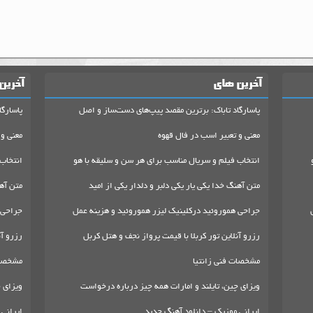
آخرین های
آخرین
پاسارگاد تاباک: برترین مقصد پیپ‌های دست‌ساز و اصل
پاسارگا
معنی و تعبیر اسب در فال قهوه
معنی و 
انتخاب فیلم و سریال مناسب برای هر سن و سلیقه با هو
انتخاب
متن آهنگ خدا یکی یار یکی دلبر و دلدار یکی از امید
متن آهن
جراحی هموروئید درکلینیک لیزر هموروئید و هزینه عمل
جراحی 
رزرو آنلاین تور کربلا با قیمت پرواز نجف و هتل کربل
رزرو آن
مشخصات فنی زانتیا
مشخصات
ویزای چین، تایلند و امارات همه چیز درباره درخواست
ویزای چ
ایرانی موزیک – دانلود آهنگ جدید
ایرانی 