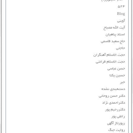
۵۲۴
Blog
آوینی
آیت الله مصباح
استاد پناهیان
حاج سعید قاسمی
حاجتی
حجت الاسلام آهنگران
حجت الاسلام قرائتی
حسن عباسی
حسین یکتا
خبر
دسته‌بندی نشده
دکتر حسن روحانی
دکتراحمدی نژاد
دکتررحیم پور
رائفی پور
رپورتاژ آگهی
روایت جنگ