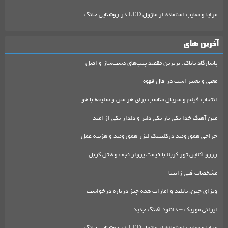
مزایا و معایب استفاده از ماژول LED در روشنایی خانگ
آخرین های
پاسارگاد تاباک: برترین مقصد پیپ‌های دست‌ساز و اصل
معنی و تعبیر اسب در فال قهوه
انتخاب فیلم و سریال مناسب برای هر سن و سلیقه با هو
متن آهنگ خدا یکی یار یکی دلبر و دلدار یکی از امید
جراحی هموروئید درکلینیک لیزر هموروئید و هزینه عمل
رزرو آنلاین تور کربلا با قیمت پرواز نجف و هتل کربل
مشخصات فنی زانتیا
ویزای چین، تایلند و امارات همه چیز درباره درخواست
ایرانی موزیک – دانلود آهنگ جدید