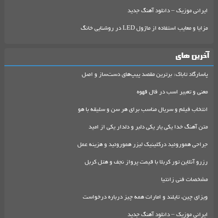
ایرانی موزیک – دانلود آهنگ جدید
مزایا و معایب استفاده از ماژول LED در روشنایی خانگ
آخرین های
پاسارگاد تاباک: برترین مقصد پیپ‌های دست‌ساز و اصل
معنی و تعبیر اسب در فال قهوه
انتخاب فیلم و سریال مناسب برای هر سن و سلیقه با هو
متن آهنگ خدا یکی یار یکی دلبر و دلدار یکی از امید
جراحی هموروئید درکلینیک لیزر هموروئید و هزینه عمل
رزرو آنلاین تور کربلا با قیمت پرواز نجف و هتل کربل
مشخصات فنی زانتیا
ویزای چین، تایلند و امارات همه چیز درباره درخواست
ایرانی موزیک – دانلود آهنگ جدید