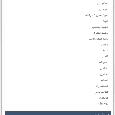
سخنرانی
سیاسی
سیدحسن نصرالله
شهدا
شهید بهشتی
شهید مطهری
شیخ مهدی طائب
عکس
علما
کافی
متفرقه
مداحی
مذهبی
مستند
مستند راه
مطالب برتر
مولودی
یوم الله