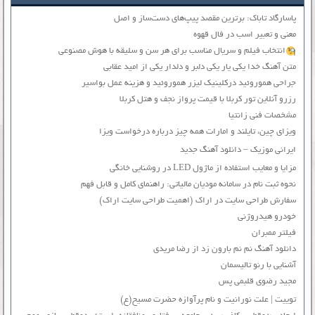
پاسارگاد تاباک: برترین مقصد پیپ‌های دست‌ساز و اصل
معنی و تعبیر اسب در فال قهوه
انتخاب فیلم و سریال مناسب برای هر سن و سلیقه با هوش مصنوعی
متن آهنگ خدا یکی یار یکی دلبر و دلدار یکی از امید عقابی
جراحی هموروئید درکلینیک لیزر هموروئید و هزینه عمل بواسیر
رزرو آنلاین تور کربلا با قیمت پرواز نجف و هتل کربلا
مشخصات فنی زانتیا
ویزای چین، تایلند و امارات همه چیز درباره درخواست ویزا
ایرانی موزیک – دانلود آهنگ جدید
مزایا و معایب استفاده از ماژول LED در روشنایی خانگی
نحوه ثبت نام در سامانه مودیان مالیاتی: راهنمای کامل و قابل فهم
سفارش طراحی سایت در اراک (اهمیت طراحی سایت اراک)
خودرو هیدروژنی
فیلتر ممبران
دانلود آهنگ نم نم بارون زد از رضا مریدی
آشنایی با رنو تالیسمان
مجید رضوی قلبمی پس
توییت | علت نورانیت و نام پرآوازه حضرت مسیح(ع)