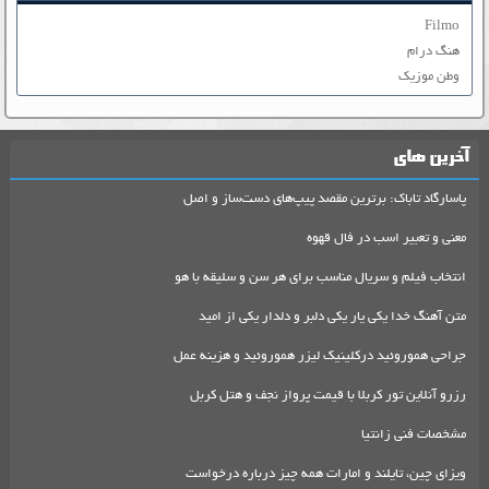
Filmo
هنگ درام
وطن موزیک
آخرین های
پاسارگاد تاباک: برترین مقصد پیپ‌های دست‌ساز و اصل
معنی و تعبیر اسب در فال قهوه
انتخاب فیلم و سریال مناسب برای هر سن و سلیقه با هو
متن آهنگ خدا یکی یار یکی دلبر و دلدار یکی از امید
جراحی هموروئید درکلینیک لیزر هموروئید و هزینه عمل
رزرو آنلاین تور کربلا با قیمت پرواز نجف و هتل کربل
مشخصات فنی زانتیا
ویزای چین، تایلند و امارات همه چیز درباره درخواست