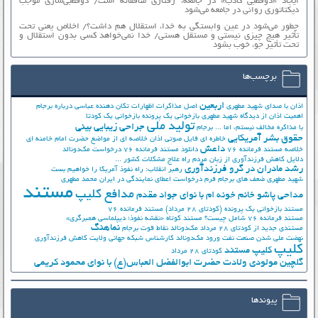
ایجاد «دوقطبی کاذب» در جامعه، رفتاری منافقانه است/ دوقطبی‌سازی موجب
دیکتاتوری روانی در جامعه می‌شود
چطور می‌شود در عین وابستگی به خدا، استقلال هم داشت؟/ اخلاص یعنی تحت
تأثیر هیچ چیزی نیستی و مستقل هستی/ خدا نمی‌خواهد کسی بدون استقلال و
تحت تأثیر جوّ، خوب بشود
برچسب‌ها
اربعین
اذان با صدای شهید مطهری
اصل مذاکرات
اظهارات تکان دهنده عباسی درباره برجام
اهمیت اذان از دیدگاه شهید مطهری
بازخوانی یک پرونده
بازخوانی یک کودتا
تولید ملی
جراحی زیبایی بینی
با مذاکره مخالف نیستم، اما ...
برجام
حقوق بشر آمریکایی
خاطره ای فایل صوتی اذان
خلاصه ای از مواضع حضرت امام خامنه ای
داعش
خلاصه مستند فرمانده 76
دانلود مستند فرمانده 76
درخواست مک‌دونالد
دلایل کاهش فرزندآوری از زبان مردم
راه علاج مشکلات کشور ...
رشد مادران در گرو فرزندآوری
رهبر انقلاب: راه نفوذ آمریکا را خواهیم بست
شهید مطهری
ضعف های برجام
فرم درخواست اعطای نمایندگی در ایران
محمد مطهری
مستند
مدافع کلیپ
مداحی پاشو خانم خونه ام با نوای جواد مقدم
مستند بازخوانی یک پرونده (کودتای 28 مرداد)
مستند فرمانده 76
مستند فرمانده 76 شامل چیست؟
مستند کوتاه «نقشه نفوذ؛ دیپلماسی همبرگری»
نماهنگ
مستندی جدید از کودتای 28 مرداد
مک‌دونالد
نقاط قوت برجام
نهضت ملي شدن صنعت نفت
ورود مک‌دونالد
کارشناس شبکه جهانی ولایت
کاهش فرزندآوری
کلیپ
کلیپ مستند
کودتای 28 مرداد
گلچین مولودی ولادت حضرت ابوالفضل العباس(ع) با نوای محمود کریمی
پیوندها