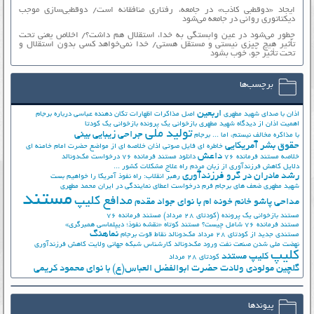
ایجاد «دوقطبی کاذب» در جامعه، رفتاری منافقانه است/ دوقطبی‌سازی موجب
دیکتاتوری روانی در جامعه می‌شود
چطور می‌شود در عین وابستگی به خدا، استقلال هم داشت؟/ اخلاص یعنی تحت
تأثیر هیچ چیزی نیستی و مستقل هستی/ خدا نمی‌خواهد کسی بدون استقلال و
تحت تأثیر جوّ، خوب بشود
برچسب‌ها
اربعین
اذان با صدای شهید مطهری
اصل مذاکرات
اظهارات تکان دهنده عباسی درباره برجام
اهمیت اذان از دیدگاه شهید مطهری
بازخوانی یک پرونده
بازخوانی یک کودتا
تولید ملی
جراحی زیبایی بینی
با مذاکره مخالف نیستم، اما ...
برجام
حقوق بشر آمریکایی
خاطره ای فایل صوتی اذان
خلاصه ای از مواضع حضرت امام خامنه ای
داعش
خلاصه مستند فرمانده 76
دانلود مستند فرمانده 76
درخواست مک‌دونالد
دلایل کاهش فرزندآوری از زبان مردم
راه علاج مشکلات کشور ...
رشد مادران در گرو فرزندآوری
رهبر انقلاب: راه نفوذ آمریکا را خواهیم بست
شهید مطهری
ضعف های برجام
فرم درخواست اعطای نمایندگی در ایران
محمد مطهری
مستند
مدافع کلیپ
مداحی پاشو خانم خونه ام با نوای جواد مقدم
مستند بازخوانی یک پرونده (کودتای 28 مرداد)
مستند فرمانده 76
مستند فرمانده 76 شامل چیست؟
مستند کوتاه «نقشه نفوذ؛ دیپلماسی همبرگری»
نماهنگ
مستندی جدید از کودتای 28 مرداد
مک‌دونالد
نقاط قوت برجام
نهضت ملي شدن صنعت نفت
ورود مک‌دونالد
کارشناس شبکه جهانی ولایت
کاهش فرزندآوری
کلیپ
کلیپ مستند
کودتای 28 مرداد
گلچین مولودی ولادت حضرت ابوالفضل العباس(ع) با نوای محمود کریمی
پیوندها