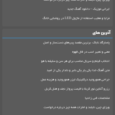
ایرانی موزیک – دانلود آهنگ جدید
مزایا و معایب استفاده از ماژول LED در روشنایی خانگ
آخرین های
پاسارگاد تاباک: برترین مقصد پیپ‌های دست‌ساز و اصل
معنی و تعبیر اسب در فال قهوه
انتخاب فیلم و سریال مناسب برای هر سن و سلیقه با هو
متن آهنگ خدا یکی یار یکی دلبر و دلدار یکی از امید
جراحی هموروئید درکلینیک لیزر هموروئید و هزینه عمل
رزرو آنلاین تور کربلا با قیمت پرواز نجف و هتل کربل
مشخصات فنی زانتیا
ویزای چین، تایلند و امارات همه چیز درباره درخواست