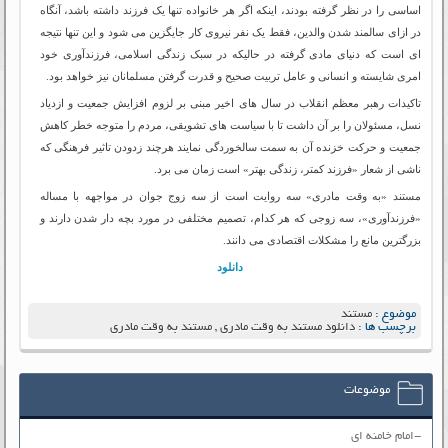
اساسی را در نظر گرفته بودند، اینکه اگر هر خانواده تنها یک فرزند داشته باشد، آنگاه
در ازای سالمند شدن والدین، فقط یک نفر نیروی کار جایگزین می شود و این تنها نتیجه
ای است که دنیای مادی گرفته در حالیکه در سبک زندگی اسلامی، فرزندآوری خود
امری شایسته و انسانی و عامل تربیت صحیح و قدرت گرفتن مسلمانان نیز خواهد بود.
تاکیدات رهبر معظم انقلاب در سال های اخیر مبنی بر لزوم افزایش جمعیت و ازدیاد
نسل، مسئولان را بر آن داشت تا با سیاست های تشویقی، مردم را متوجه خطر کاهش
جمعیت و حرکت خزنده آن به سمت سالخوردگی نمایند هرچند زدودن تاثیر فرهنگی که
ناشی از شعار «فرزند کمتر، زندگی بهتر» است زمان می برد.
مستند «به وقت مادری» سه روایت است از سه زوج جوان در مواجهه با مساله
«فرزندآوری»، سه زوجی که هر کدام، تصمیم مختلفی در مورد بچه دار شدن دارند و
بزرگترین مانع را مشکلات اقتصادی می دانند.
دانلود
موضوع :
مستند
برچسب ها :
دانلود مستند به وقت مادری
,
مستند به وقت مادری
موضوعات
-امام خامنه ای