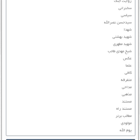
روایت جنگ
سخنرانی
سیاسی
سیدحسن نصرالله
شهدا
شهید بهشتی
شهید مطهری
شیخ مهدی طائب
عکس
علما
کافی
متفرقه
مداحی
مذهبی
مستند
مستند راه
مطالب برتر
مولودی
یوم الله