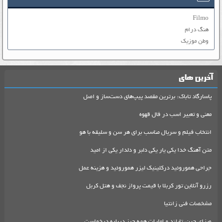
Filmo
هنگ درام
وطن موزیک
آخرین های
پاسارگاد تاباک: برترین مقصد پیپ‌های دست‌ساز و اصل
معنی و تعبیر اسب در فال قهوه
انتخاب فیلم و سریال مناسب برای هر سن و سلیقه با هو
متن آهنگ خدا یکی یار یکی دلبر و دلدار یکی از امید
جراحی هموروئید درکلینیک لیزر هموروئید و هزینه عمل
رزرو آنلاین تور کربلا با قیمت پرواز نجف و هتل کربل
مشخصات فنی زانتیا
ویزای چین، تایلند و امارات همه چیز درباره درخواست