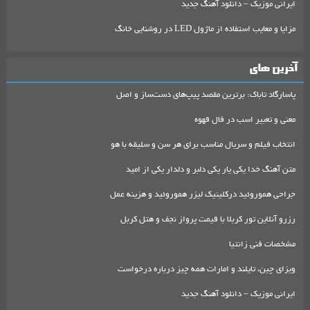
ایرانی موزیک – دانلود آهنگ جدید
مزایا و معایب استفاده از ماژول LED در روشنایی خانگ
آخرین های
پاسارگاد تاباک: برترین مقصد پیپ‌های دست‌ساز و اصل
معنی و تعبیر اسب در فال قهوه
انتخاب فیلم و سریال مناسب برای هر سن و سلیقه با هو
متن آهنگ خدا یکی یار یکی دلبر و دلدار یکی از امید
جراحی هموروئید درکلینیک لیزر هموروئید و هزینه عمل
رزرو آنلاین تور کربلا با قیمت پرواز نجف و هتل کربل
مشخصات فنی زانتیا
ویزای چین، تایلند و امارات همه چیز درباره درخواست
ایرانی موزیک – دانلود آهنگ جدید