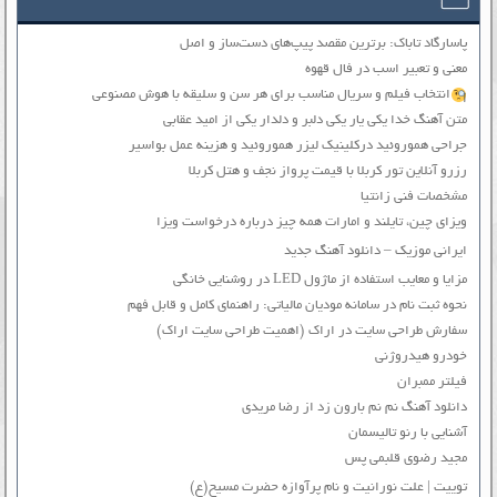
پاسارگاد تاباک: برترین مقصد پیپ‌های دست‌ساز و اصل
معنی و تعبیر اسب در فال قهوه
انتخاب فیلم و سریال مناسب برای هر سن و سلیقه با هوش مصنوعی
متن آهنگ خدا یکی یار یکی دلبر و دلدار یکی از امید عقابی
جراحی هموروئید درکلینیک لیزر هموروئید و هزینه عمل بواسیر
رزرو آنلاین تور کربلا با قیمت پرواز نجف و هتل کربلا
مشخصات فنی زانتیا
ویزای چین، تایلند و امارات همه چیز درباره درخواست ویزا
ایرانی موزیک – دانلود آهنگ جدید
مزایا و معایب استفاده از ماژول LED در روشنایی خانگی
نحوه ثبت نام در سامانه مودیان مالیاتی: راهنمای کامل و قابل فهم
سفارش طراحی سایت در اراک (اهمیت طراحی سایت اراک)
خودرو هیدروژنی
فیلتر ممبران
دانلود آهنگ نم نم بارون زد از رضا مریدی
آشنایی با رنو تالیسمان
مجید رضوی قلبمی پس
توییت | علت نورانیت و نام پرآوازه حضرت مسیح(ع)