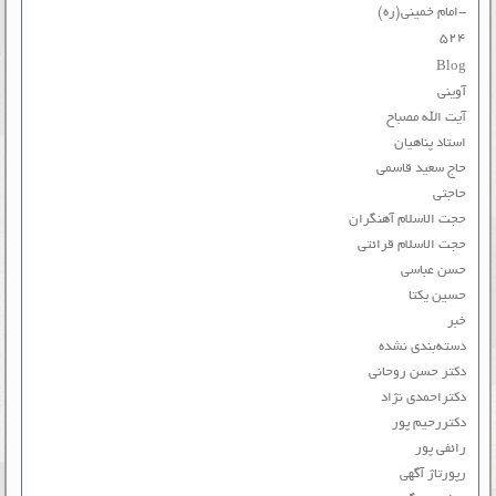
-امام خمینی(ره)
۵۲۴
Blog
آوینی
آیت الله مصباح
استاد پناهیان
حاج سعید قاسمی
حاجتی
حجت الاسلام آهنگران
حجت الاسلام قرائتی
حسن عباسی
حسین یکتا
خبر
دسته‌بندی نشده
دکتر حسن روحانی
دکتراحمدی نژاد
دکتررحیم پور
رائفی پور
رپورتاژ آگهی