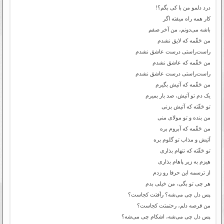
درد دلمو من با کی بگم؟!
کار همه راه میفته اگر
باشه می‌دونم، من آخر صفم
من حَقّمه که لایق نشدم
راست‌راستی درست عاشق نشدم
من حَقّمه که عاشق نشدم
راست‌راستی درست عاشق نشدم
من حَقّمه که آتیش بگیرم
یک دم تو آتیش، صد بار بمیرم
تو حَقّته که آتیش بزنی
من بنده و تو مولای منی
من حَقّمه که آبروم بره
آتیش و مذاب تو گلوم بره
تو حَقّته که تنهام بذاری
هیزم به زیر پاهام بذاری
از ترسمه این حرفا رو زدم
هر چی تو بگی، من خیلی بدم
پس دل چی می‌شه؟ رأفتت کجاست؟
من قرصه دلم، رحتمتت کجاست؟
پس دل چی می‌شه، اشکام چی می‌شه؟