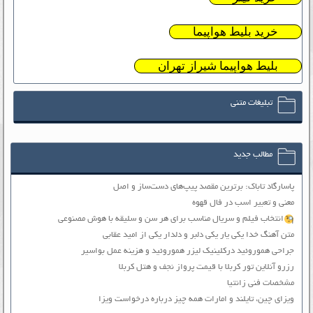
خرید بلیط هواپیما
بلیط هواپیما شیراز تهران
تبلیغات متنی
مطالب جدید
پاسارگاد تاباک: برترین مقصد پیپ‌های دست‌ساز و اصل
معنی و تعبیر اسب در فال قهوه
انتخاب فیلم و سریال مناسب برای هر سن و سلیقه با هوش مصنوعی
متن آهنگ خدا یکی یار یکی دلبر و دلدار یکی از امید عقابی
جراحی هموروئید درکلینیک لیزر هموروئید و هزینه عمل بواسیر
رزرو آنلاین تور کربلا با قیمت پرواز نجف و هتل کربلا
مشخصات فنی زانتیا
ویزای چین، تایلند و امارات همه چیز درباره درخواست ویزا