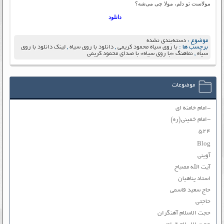
مولاست تو دلم، مولا چی می‌شه؟
دانلود
موضوع :
دسته‌بندی نشده
برچسب ها :
با روی سیاه محمود کریمی
,
دانلود با روی سیاه
,
لینک دانلود با روی
سیاه
,
نماهنگ «با روی سیاه» با صدای محمود کریمی
موضوعات
-امام خامنه ای
-امام خمینی(ره)
۵۲۴
Blog
آوینی
آیت الله مصباح
استاد پناهیان
حاج سعید قاسمی
حاجتی
حجت الاسلام آهنگران