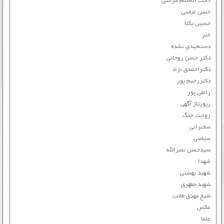
حجت الاسلام قرائتی
حسن عباسی
حسین یکتا
خبر
دسته‌بندی نشده
دکتر حسن روحانی
دکتراحمدی نژاد
دکتررحیم پور
رائفی پور
رپورتاژ آگهی
روایت جنگ
سخنرانی
سیاسی
سیدحسن نصرالله
شهدا
شهید بهشتی
شهید مطهری
شیخ مهدی طائب
عکس
علما