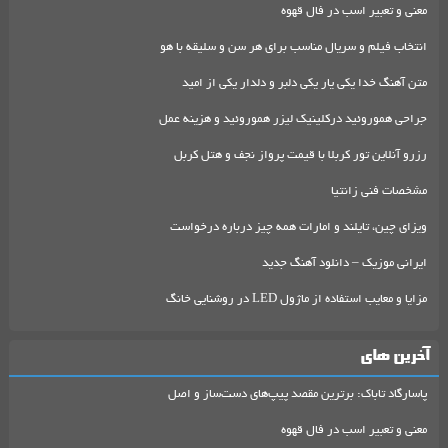
معنی و تعبیر اسب در فال قهوه
انتخاب فیلم و سریال مناسب برای هر سن و سلیقه با هو
متن آهنگ خدا یکی یار یکی دلبر و دلدار یکی از امید
جراحی هموروئید درکلینیک لیزر هموروئید و هزینه عمل
رزرو آنلاین تور کربلا با قیمت پرواز نجف و هتل کربل
مشخصات فنی زانتیا
ویزای چین، تایلند و امارات همه چیز درباره درخواست
ایرانی موزیک – دانلود آهنگ جدید
مزایا و معایب استفاده از ماژول LED در روشنایی خانگ
آخرین های
پاسارگاد تاباک: برترین مقصد پیپ‌های دست‌ساز و اصل
معنی و تعبیر اسب در فال قهوه