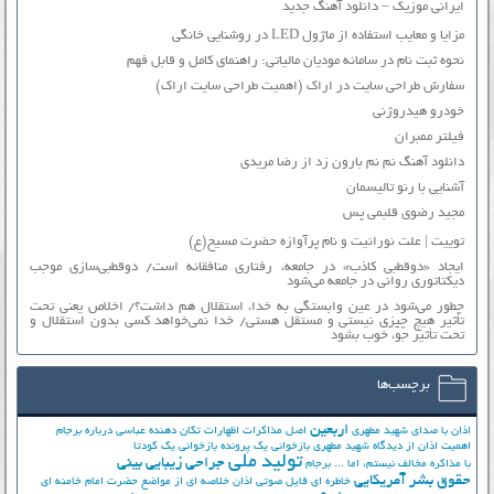
ایرانی موزیک – دانلود آهنگ جدید
مزایا و معایب استفاده از ماژول LED در روشنایی خانگی
نحوه ثبت نام در سامانه مودیان مالیاتی: راهنمای کامل و قابل فهم
سفارش طراحی سایت در اراک (اهمیت طراحی سایت اراک)
خودرو هیدروژنی
فیلتر ممبران
دانلود آهنگ نم نم بارون زد از رضا مریدی
آشنایی با رنو تالیسمان
مجید رضوی قلبمی پس
توییت | علت نورانیت و نام پرآوازه حضرت مسیح(ع)
ایجاد «دوقطبی کاذب» در جامعه، رفتاری منافقانه است/ دوقطبی‌سازی موجب
دیکتاتوری روانی در جامعه می‌شود
چطور می‌شود در عین وابستگی به خدا، استقلال هم داشت؟/ اخلاص یعنی تحت
تأثیر هیچ چیزی نیستی و مستقل هستی/ خدا نمی‌خواهد کسی بدون استقلال و
تحت تأثیر جوّ، خوب بشود
برچسب‌ها
اربعین
اذان با صدای شهید مطهری
اصل مذاکرات
اظهارات تکان دهنده عباسی درباره برجام
اهمیت اذان از دیدگاه شهید مطهری
بازخوانی یک پرونده
بازخوانی یک کودتا
تولید ملی
جراحی زیبایی بینی
با مذاکره مخالف نیستم، اما ...
برجام
حقوق بشر آمریکایی
خاطره ای فایل صوتی اذان
خلاصه ای از مواضع حضرت امام خامنه ای