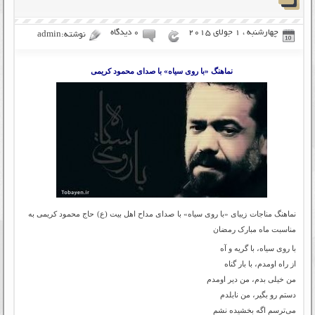
چهارشنبه ، 1 جولای 2015
۰ دیدگاه
نوشته:admin
نماهنگ «با روی سیاه» با صدای محمود کریمی
نماهنگ مناجات زیبای «با روی سیاه» با صدای مداح اهل بیت (ع) حاج محمود کریمی به
مناسبت ماه مبارک رمضان
با روی سیاه، با گریه و آه
از راه اومدم، با بار گناه
من خیلی بدم، من دیر اومدم
دستم رو بگیر، من نابلدم
می‌ترسم اگه بخشیده نشم