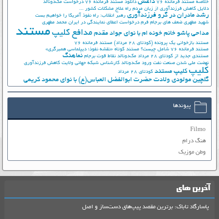
داعش
خلاصه مستند فرمانده 76
دانلود مستند فرمانده 76
درخواست مک‌دونالد
دلایل کاهش فرزندآوری از زبان مردم
راه علاج مشکلات کشور ...
رشد مادران در گرو فرزندآوری
رهبر انقلاب: راه نفوذ آمریکا را خواهیم بست
شهید مطهری
ضعف های برجام
فرم درخواست اعطای نمایندگی در ایران
محمد مطهری
مستند
مدافع کلیپ
مداحی پاشو خانم خونه ام با نوای جواد مقدم
مستند بازخوانی یک پرونده (کودتای 28 مرداد)
مستند فرمانده 76
مستند فرمانده 76 شامل چیست؟
مستند کوتاه «نقشه نفوذ؛ دیپلماسی همبرگری»
نماهنگ
مستندی جدید از کودتای 28 مرداد
مک‌دونالد
نقاط قوت برجام
نهضت ملي شدن صنعت نفت
ورود مک‌دونالد
کارشناس شبکه جهانی ولایت
کاهش فرزندآوری
کلیپ
کلیپ مستند
کودتای 28 مرداد
گلچین مولودی ولادت حضرت ابوالفضل العباس(ع) با نوای محمود کریمی
پیوندها
Filmo
هنگ درام
وطن موزیک
آخرین های
پاسارگاد تاباک: برترین مقصد پیپ‌های دست‌ساز و اصل