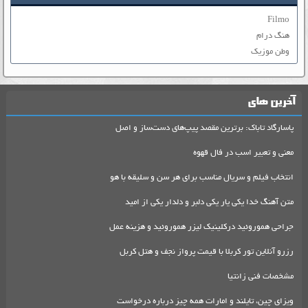
Filmo
هنگ درام
وطن موزیک
آخرین های
پاسارگاد تاباک: برترین مقصد پیپ‌های دست‌ساز و اصل
معنی و تعبیر اسب در فال قهوه
انتخاب فیلم و سریال مناسب برای هر سن و سلیقه با هو
متن آهنگ خدا یکی یار یکی دلبر و دلدار یکی از امید
جراحی هموروئید درکلینیک لیزر هموروئید و هزینه عمل
رزرو آنلاین تور کربلا با قیمت پرواز نجف و هتل کربل
مشخصات فنی زانتیا
ویزای چین، تایلند و امارات همه چیز درباره درخواست