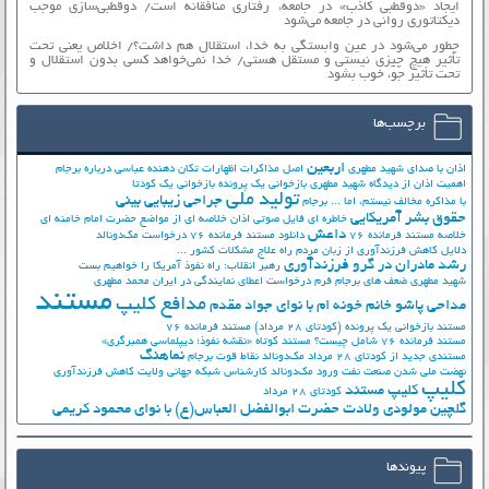
ایجاد «دوقطبی کاذب» در جامعه، رفتاری منافقانه است/ دوقطبی‌سازی موجب
دیکتاتوری روانی در جامعه می‌شود
چطور می‌شود در عین وابستگی به خدا، استقلال هم داشت؟/ اخلاص یعنی تحت
تأثیر هیچ چیزی نیستی و مستقل هستی/ خدا نمی‌خواهد کسی بدون استقلال و
تحت تأثیر جوّ، خوب بشود
برچسب‌ها
اربعین
اذان با صدای شهید مطهری
اصل مذاکرات
اظهارات تکان دهنده عباسی درباره برجام
اهمیت اذان از دیدگاه شهید مطهری
بازخوانی یک پرونده
بازخوانی یک کودتا
تولید ملی
جراحی زیبایی بینی
با مذاکره مخالف نیستم، اما ...
برجام
حقوق بشر آمریکایی
خاطره ای فایل صوتی اذان
خلاصه ای از مواضع حضرت امام خامنه ای
داعش
خلاصه مستند فرمانده 76
دانلود مستند فرمانده 76
درخواست مک‌دونالد
دلایل کاهش فرزندآوری از زبان مردم
راه علاج مشکلات کشور ...
رشد مادران در گرو فرزندآوری
رهبر انقلاب: راه نفوذ آمریکا را خواهیم بست
شهید مطهری
ضعف های برجام
فرم درخواست اعطای نمایندگی در ایران
محمد مطهری
مستند
مدافع کلیپ
مداحی پاشو خانم خونه ام با نوای جواد مقدم
مستند بازخوانی یک پرونده (کودتای 28 مرداد)
مستند فرمانده 76
مستند فرمانده 76 شامل چیست؟
مستند کوتاه «نقشه نفوذ؛ دیپلماسی همبرگری»
نماهنگ
مستندی جدید از کودتای 28 مرداد
مک‌دونالد
نقاط قوت برجام
نهضت ملي شدن صنعت نفت
ورود مک‌دونالد
کارشناس شبکه جهانی ولایت
کاهش فرزندآوری
کلیپ
کلیپ مستند
کودتای 28 مرداد
گلچین مولودی ولادت حضرت ابوالفضل العباس(ع) با نوای محمود کریمی
پیوندها