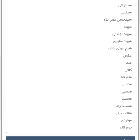
سخنرانی
سیاسی
سیدحسن نصرالله
شهدا
شهید بهشتی
شهید مطهری
شیخ مهدی طائب
عکس
علما
کافی
متفرقه
مداحی
مذهبی
مستند
مستند راه
مطالب برتر
مولودی
یوم الله