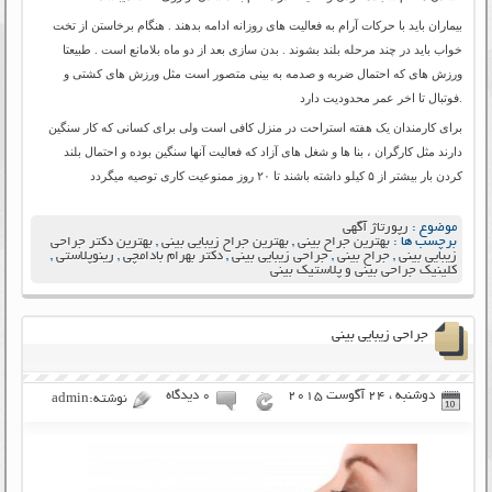
بیماران باید با حرکات آرام به فعالیت های روزانه ادامه بدهند . هنگام برخاستن از تخت
خواب باید در چند مرحله بلند بشوند . بدن سازی بعد از دو ماه بلامانع است . طبیعتا
ورزش های که احتمال ضربه و صدمه به بینی متصور است مثل ورزش های کشتی و
فوتبال تا اخر عمر محدودیت دارد.
برای کارمندان یک هفته استراحت در منزل کافی است ولی برای کسانی که کار سنگین
دارند مثل کارگران ، بنا ها و شغل های آزاد که فعالیت آنها سنگین بوده و احتمال بلند
کردن بار بیشتر از ۵ کیلو داشته باشند تا ۲۰ روز ممنوعیت کاری توصیه میگردد
موضوع :
رپورتاژ آگهی
برچسب ها :
بهترین جراح بینی
,
بهترین جراح زیبایی بینی
,
بهترین دکتر جراحی
زیبایی بینی
,
جراح بینی
,
جراحی زیبایی بینی
,
دکتر بهرام بادامچی
,
رینوپلاستی
,
کلینیک جراحی بینی و پلاستیک بینی
جراحی زیبایی بینی
دوشنبه ، 24 آگوست 2015
۰ دیدگاه
نوشته:admin