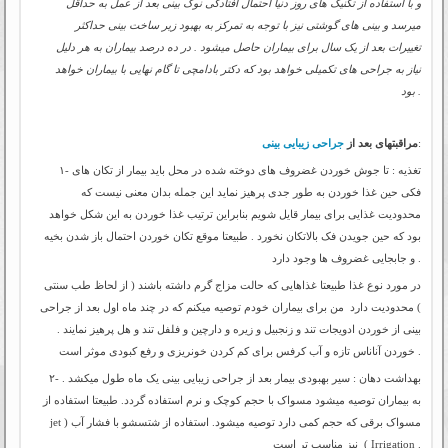
و با استفاده از تکنیک های روز دنیا احتمال افتادگی نوک بینی بعد از عمل به حداقل
میرسد و بینی های گوشتی نیز با توجه به تمرکز به بهبود زیر ساخت بینی حداکثر
تغییرات بعد از یک سال برای بیماران حاصل میشود . در ده درصد بیماران به هر دلیل
نیاز به جراحی های تکمیلی خواهد بود که دکتر بادامچی تا گام نهایی با بیماران خواهد
بود .
:
مراقبتهای بعد از
جراحی زیبایی بینی
۱- تغذیه : تا جوش خوردن غضروف های دوخته شده در محل باید بیمار از تکان های
فکی حین غذا خوردن به طور جدی پرهیز نماید این جمله بدان معنی نیست که
محدودیت غذایی برای بیمار قایل شویم بنابراین ترتیب غذا خوردن به این شکل خواهد
بود که حین جویدن فک بالاتکان نخورد . طبیعتا موقع تکان خوردن احتمال باز شدن بخیه
و جابجایی غضروف ها وجود دارد .
در مورد نوع غذا طبیعتا غذاهایی که حالت مزاج گرم داشته باشند ( از لحاظ طب سنتی
) محدودیت دارد من برای بیماران خودم توصیه میکنم که در چند ماه اول بعد از جراحی
بینی از خوردن ادویجات تند و زنجبیل و زیره و دارچین و فلفل تند و هل پرهیز نمایند .
خوردن آناناس تازه و آب کرفس برای کم کردن خونریزی و رفع کبودی موثر است .
۲- بهداشت دهان : سیر بهبودی بیمار بعد از جراحی زیبایی بینی یک ماه طول میکشد .
به بیماران توصیه میشود مسواک با حجم کوچک و نرم استفاده گردد. طبیعتا استفاده از
مسواک برقی که حجم کمی دارد توصیه میشود. استفاده از شتسشو با فشار آب (
jet
) نیز مناسب تر است .
Irrigation