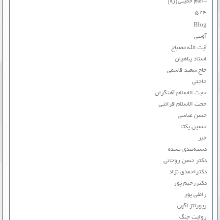
-امام خمینی(ره)
۵۲۴
Blog
آوینی
آیت الله مصباح
استاد پناهیان
حاج سعید قاسمی
حاجتی
حجت الاسلام آهنگران
حجت الاسلام قرائتی
حسن عباسی
حسین یکتا
خبر
دسته‌بندی نشده
دکتر حسن روحانی
دکتراحمدی نژاد
دکتررحیم پور
رائفی پور
رپورتاژ آگهی
روایت جنگ