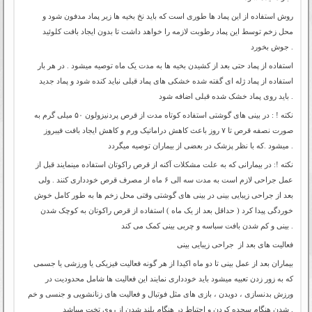
روش استفاده از این پماد ها طوری است که باید نخ بخیه ها زیر پماد مدفون شود و
محل زخم توسط این پماد رطوبت لازمه را خواهد داشت تا بدون ایجاد بافت کلوئید
جوش بخورد .
استفاده از پماد حتی بعد از کشیدن بخیه ها به مدت یک ماه توصیه میشود . در هر بار
استفاده از پماد ژله ای گفته شده خشکی های پماد قبلی نباید کنده شود و پماد جدید
باید روی پماد خشک شده قبلی اضافه شود .
نکته ! : در بینی های گوشتی استفاده کوتاه مدت از قرص پردنیزولون ۵۰ میلی گرم به
صورت نصفه قرص تا ۷ روز باعث کاهش دراماتیک ورم و کاهش ایجاد بافت فیبروز
میشود .که با نظر پزشک در بعضی از بیماران توصیه میگردد .
نکته !: در بیمارانی که به علت مشکلات آکنه از قرص راکوتان استفاده مینمایند قبل از
عمل جراحی لازم است به مدت سه الی ۶ ماه از مصرف قرص خودداری کنند . ولی
بعد از جراحی زیبایی بینی در بینی های گوشتی وقتی محل زخم ها به طور کامل خوش
خوردگی پیدا کرد ( حداقل بعد از یک ماه ) استفاده از قرص راکوتان به کوچک شدن
بینی و کم شدن بافت سباسه و چربی بینی کمک می کند .
فعالیت های بعد از جراحی زیبایی بینی
بیماران بعد از عمل بینی تا دو ماه اکیدا از هر گونه فعالیت فیزیکی یا ورزشی یا جسمی
که به زور زدن تعبیه میشود باید خودداری نمایند این فعالیت ها شامل محدودیت در
ورزش بدنسازی ، دویدن ، بازی های مثل فوتبال و فعالیت های زنانشویی و جنسی و خم
شدن هنگام سجده کردن و احتیاط در هنگام بلند شدن از روی تخت میباشد .