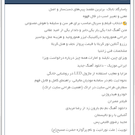
پاسارگاد تاباک: برترین مقصد پیپ‌های دست‌ساز و اصل
معنی و تعبیر اسب در فال قهوه
انتخاب فیلم و سریال مناسب برای هر سن و سلیقه با هوش مصنوعی
متن آهنگ خدا یکی یار یکی دلبر و دلدار یکی از امید عقابی
جراحی هموروئید درکلینیک لیزر هموروئید و هزینه عمل بواسیر
رزرو آنلاین تور کربلا با قیمت پرواز نجف و هتل کربلا
مشخصات فنی زانتیا
ویزای چین، تایلند و امارات همه چیز درباره درخواست ویزا
ایرانی موزیک – دانلود آهنگ جدید
مزایا و معایب استفاده از ماژول LED در روشنایی خانگی
نحوه ثبت نام در سامانه مودیان مالیاتی: راهنمای کامل و قابل فهم
سفارش طراحی سایت در اراک (اهمیت طراحی سایت اراک)
خودرو هیدروژنی
فیلتر ممبران
دانلود آهنگ نم نم بارون زد از رضا مریدی
آشنایی با رنو تالیسمان
مجید رضوی قلبمی پس
توییت | علت نورانیت و نام پرآوازه حضرت مسیح(ع)