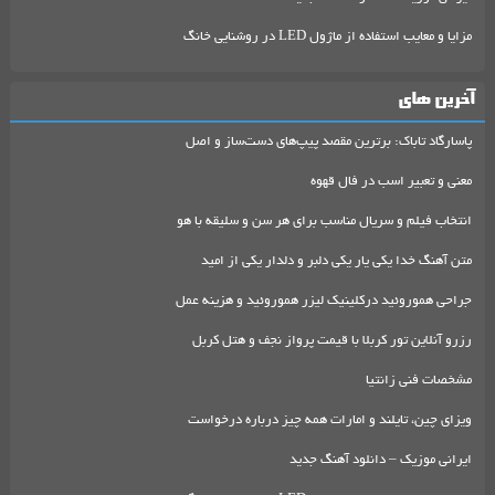
مزایا و معایب استفاده از ماژول LED در روشنایی خانگ
آخرین های
پاسارگاد تاباک: برترین مقصد پیپ‌های دست‌ساز و اصل
معنی و تعبیر اسب در فال قهوه
انتخاب فیلم و سریال مناسب برای هر سن و سلیقه با هو
متن آهنگ خدا یکی یار یکی دلبر و دلدار یکی از امید
جراحی هموروئید درکلینیک لیزر هموروئید و هزینه عمل
رزرو آنلاین تور کربلا با قیمت پرواز نجف و هتل کربل
مشخصات فنی زانتیا
ویزای چین، تایلند و امارات همه چیز درباره درخواست
ایرانی موزیک – دانلود آهنگ جدید