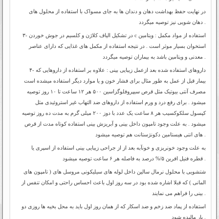
در نهایت حفظ بهداشت دهان و دندان ها به جای مسواک با استفاده از محلول های
دهان شویی نیز توصیه میگردد .
۳- استفاده از مواد مکمل : ویتامین
c
در تشکیل الیاف کلاژن و کلسیم در جوش خوردن
استخوان بسیار موثر است . در نتیجه استفاده از مکمل های غذایی که دارای عناصر
معدنی و ویتامین باشد به بیماران توصیه میگردد .
۴- داروهای استفاده شده بعد ازعمل زیبایی بینی : علاوه بر استفاده از داروهایی که
بیمار قبل از عمل به طور مثال برای فشار خون و یا موارد دیگر استفاده میشده است
مصرف آنتی بیوتیک مثل قرص سیپروفلوگزاسین ۵۰۰ هر ۱۲ ساعت تا ۱۰ روز توصیه
میشود . برای رفع درد و ورم استفاده از داروهای ضد التهاب غیر استروئیدی مثل
کپسول سلکوکسیب هر ۸ ساعت یک عدد با دوز ۲۰۰ میلی گرم به مدت ده روز توصیه
میشود . به علت وجود تامپون داخل بینی و آبریزش بینی استفاده کوتاه مدت از قرص
های انتی هیستامین دکونژستانت هم توصیه میشود .
به علت وجود خونریزی و خونآبه بعد از از جراحی زیبایی بینی استفاده از اسپری یا
درصد به فاصله هر ۶ ساعت توصیه میشود .
قطره فنیل افرین
%/۵
شتشویی با محلول نرمال سالین داخل لوله های سیلیکونی مروسل های ( تامپون های
المانی ) که قبلا اشاره شده بود در سه روز اول باعث احساس راحتی و امکان تنفس از
بینی را فراهم می نمایند .
استفاده از پماد ضد زخم و ضد اسکار که از همان روز اول باید به محل بخیه ها روزی دو
بار مالیده شود .