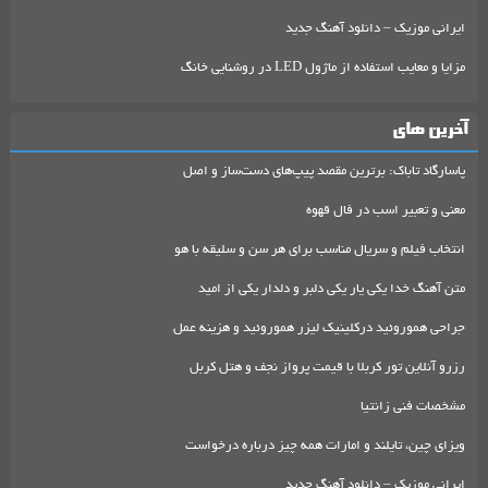
ایرانی موزیک – دانلود آهنگ جدید
مزایا و معایب استفاده از ماژول LED در روشنایی خانگ
آخرین های
پاسارگاد تاباک: برترین مقصد پیپ‌های دست‌ساز و اصل
معنی و تعبیر اسب در فال قهوه
انتخاب فیلم و سریال مناسب برای هر سن و سلیقه با هو
متن آهنگ خدا یکی یار یکی دلبر و دلدار یکی از امید
جراحی هموروئید درکلینیک لیزر هموروئید و هزینه عمل
رزرو آنلاین تور کربلا با قیمت پرواز نجف و هتل کربل
مشخصات فنی زانتیا
ویزای چین، تایلند و امارات همه چیز درباره درخواست
ایرانی موزیک – دانلود آهنگ جدید