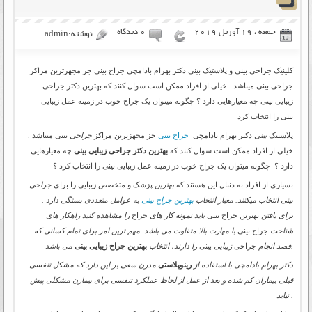
جمعه ، 19 آوریل 2019
۰ دیدگاه
نوشته:admin
کلینیک جراحی بینی و پلاستیک بینی دکتر بهرام بادامچی جراح بینی جز مجهزترین مراکز
جراحی بینی میباشد . خیلی از افراد ممکن است سوال کنند که بهترین دکتر جراحی
زیبایی بینی چه معیارهایی دارد ؟ چگونه میتوان یک جراح خوب در زمینه عمل زیبایی
بینی را انتخاب کرد
پلاستیک
بینی
دکتر بهرام بادامچی
جراح بینی
جز مجهزترین مراکز
جراحی
بینی میباشد .
خیلی از افراد ممکن است سوال کنند که
بهترین دکتر جراحی زیبایی بینی
چه معیارهایی
دارد ؟ چگونه میتوان یک جراح خوب در زمینه عمل زیبایی بینی را انتخاب کرد ؟
بسیاری از افراد به دنبال این هستند که
بهترین
پزشک و متخصص زیبایی را برای
جراحی
بینی انتخاب میکنند. معیار انتخاب
بهترین جراح بینی
به عوامل متعددی بستگی دارد .
برای یافتن
بهترین جراح بینی
باید نمونه کار های
جراح
را مشاهده کنید راهکار های
شناخت
جراح بینی
با مهارت بالا متفاوت می باشد. مهم ترین امر برای تمام کسانی که
می باشد.
قصد انجام
جراحی
زیبایی
بینی
را دارند، انتخاب
بهترین جراح زیبایی بینی
دکتر بهرام بادامچی با استفاده از
رینوپلاستی
مدرن سعی بر این دارد که مشکل تنفسی
قبلی بیماران کم شده و بعد از عمل از لحاظ عملکرد تنفسی برای بیمارن مشکلی پیش
نیاید .