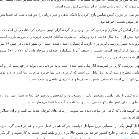
 شوند که باعث زیبایی چندین برابر سواحل کیش شده است
.
 غواصی در جزیره کیش شانس بازی کردن با دلقک ماهی و خیار دریائی را خواهید داشت که قطعا تجرب
فراموش نشدنی خواهد بود
.
 دیگر اماکن گردشگری و دیدنی که می توان برای گردشگران کیش معرفی کرد قنات کیش است که د
حدود بیش از ۲۵۰۰ سال قدمت دارد و زمانی آب شرب ساکنان قدیمی جزیره را تامین می‌کرده است
امروزه به شهر زیرزمینی کاریز برای بازدید گردشگران مبدل شده است
زیر زمین قرار گرفته است. بخشی از سقف آن با سنگواره، صدف و مرجان‌ها
ل قدمت دارند مزین شده است
.
ر زیرزمینی کاریز در فهرست آثار ملی ثبت شده است و به دو دلیل می تواند در فهرست آثار و ابنی
انی، مطرح و ثبت گردد. اول دلیل این است که کاریز در دل تنها جزیره مرجانی دنیا قرار دارد و دومی
یل، تنها بنایی است که سقف هایش با صدف‌ها و مرجان‌های طبیعی پر شده است
.
یره کیش با نظر داشتن وسعتش یکی از وسیع‌ترین و کم‌خطرترین سواحل دنیا به شمار می رود. زیر
‌های ساحلی کیش فاقد کوسه می باشند و استفاده از آب دریا کاملا بی‌خطر است
.
بته کوسه‌هایی که گاهی در ساحل دیده می‌شوند، از ماهی‌های کوچک تغذیه می‌کنند و برای شناگرا
ری ندارند
.
حل
کیش
یکی از استثنایی ترین سواحل دنیاست چراکه هم در فصل سرما و هم در فصل گرما میزبا
دشگران داخل و خارج کشور خواهد بود همین حالا برای رزرو بلیط کیش دست به کار شوید و اگر نگرا