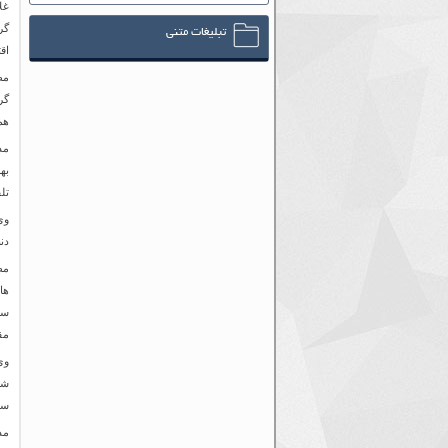
غل
گر
تبلیغات متنی
اق
مظ
گر
هم
مد
به
تل
وی
دن
مظ
سا
مق
وي
شر
سف
مد