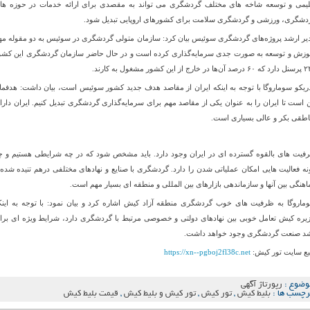
لیمی و توسعه شاخه های مختلف گردشگری مى تواند به مقصدی برای ارائه خدمات در حوزه ها
دشگری، ورزشی و گردشگری سلامت برای کشورهای اروپایی تبدیل شود
.
یر ارشد پروژه‌های گردشگری سوئیس بیان کرد: سازمان متولی گردشگری در سوئیس به دو مقوله مه
وزش و توسعه به ‌صورت جدی سرمایه‌گذاری کرده است و در حال حاضر سازمان گردشگری این کشو
ر خارج از این کشور مشغول به کارند
.
ریکو سوماروگا با توجه به اینکه ایران از مقاصد هدف جدید کشور سوئیس است، بیان داشت: هدفما
ن است تا ایران را به عنوان یکی از مقاصد مهم برای سرمایه‌گذاری گردشگری تبدیل کنیم. ایران دارا
اطقی بکر و عالی بسیاری است
.
فیت های بالقوه گسترده ای در ایران وجود دارد. باید مشخص شود که در چه شرایطی هستیم و چ
نه فعالیت هایی امکان عملیاتی شدن را دارد. گردشگری با صنایع و نهادهای مختلفی درهم تنیده شده 
اهنگی بین آنها و سازماندهی بازارهای بین المللی و منطقه ای بسیار مهم است
.
ماروگا به ظرفیت های خوب گردشگری منطقه آزاد کیش اشاره کرد و بیان نمود: با توجه به اینک
یره کیش تعامل خوبی بین نهادهای دولتی و خصوصی مرتبط با گردشگری دارد، شرایط ویژه ای برا
د صنعت گردشگری وجود خواهد داشت.
بع سایت تور کیش:
https://xn--pgboj2fl38c.net
وضوع :
رپورتاژ آگهی
رچسب ها :
بلیط کیش
,
تور کیش
,
تور کیش و بلیط کیش
,
قیمت بلیط کیش