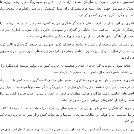
امحسین مظفری مدیرعامل سازمان منطقه آزاد کیش با فدریکو سوماروگا مدیر ارشد پروژه‌ ها
دشگری سوئیس جهت ایجاد زمینه های مشترک برای تبادل گردشگر و بررسی راهکارهای توسعه رواب
تصادی و گردشگری دیدار و گفت و گو کردند
.
فری در این دیدار از ظرفیت های خوب گردشگری جزیره کیش، عدم نیاز به دریافت روادید برا
دشگران خارجی، معافیت های مالیاتی و گمرکی و تسهیلات قانونی برای سرمایه گذاران خارجی 
چنین از آمادگی برای تعاملی نزدیک در حوزه های گردشگری و اقتصادی خبر دادند
.
یرعامل سازمان منطقه آزاد کیش به سابقه درخشان کشور سوئیس در صنعت گردشگری تاکید کردند
ره مندی از تجارب موفق این کشور با تعامل بیشتر دو طرف در زمینه های آموزشی را امری ضرورر
قی کردند
.
 اضافه نمود: با سرمايه گذارى هاى جدى و هدفمند در جزيره كيش می توانیم توسعه گردشگرى را ب
بال داشته باشیم که در حال حاضر نیز در دستور کار گرفته است
.
فری در خصوص اولویت‌های سرمایه‌گذاری در بخش های مختلف گردشگری جزیره کیش با تبيين برنام
های در دست اجرا بیان داشتند: جزیره کیش میزبان ۲ میلیون گردشگر است و با توجه به پتانسیل و 
خت های اساسی و شرایط آب و هوایی مطلوب و خاص، در بیش از نیمی از سال جزیره کیش می توان
صد پرطرفدار کشورهای اروپایی به ویژه سوییس باشد
.
 افزود: گردشگران کشورهای اروپايی در ایام سرد سال این فرصت را خواهند داشت تا جهت استفاده ا
ایط مناسب آب و هوایی و امکانات تفریحی، دیدنیها و تفریحات کیش و آرامش به جزیره زیبای کی
ر کنند
.
یرعامل سازمان منطقه آزاد کیش در ادامه بیان داشت جزیره کیش با بهره مندی از ظرفیت های خو