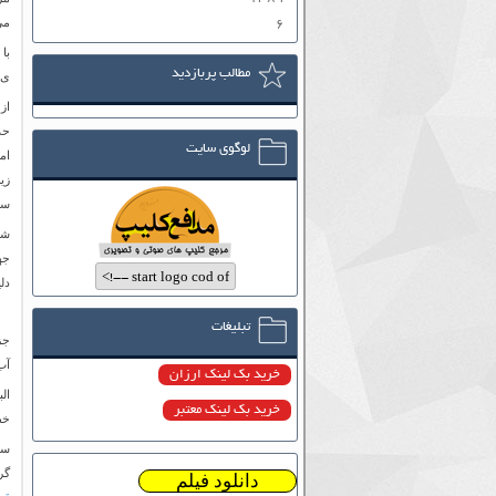
می
۶
با
مطالب پربازدید
ی 
از
لوگوی سایت
سا
شه
جه
دل
تبلیغات
جز
آب
خرید بک لینک ارزان
ال
خرید بک لینک معتبر
خط
سا
گر
دانلود فیلم