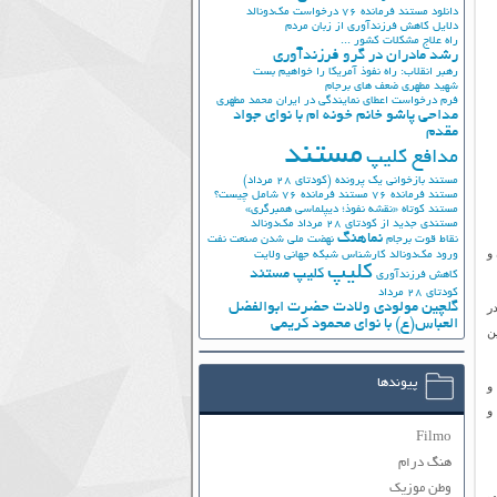
دانلود مستند فرمانده 76
درخواست مک‌دونالد
دلایل کاهش فرزندآوری از زبان مردم
راه علاج مشکلات کشور ...
رشد مادران در گرو فرزندآوری
رهبر انقلاب: راه نفوذ آمریکا را خواهیم بست
شهید مطهری
ضعف های برجام
فرم درخواست اعطای نمایندگی در ایران
محمد مطهری
مداحی پاشو خانم خونه ام با نوای جواد
مقدم
مستند
مدافع کلیپ
مستند بازخوانی یک پرونده (کودتای 28 مرداد)
مستند فرمانده 76
مستند فرمانده 76 شامل چیست؟
مستند کوتاه «نقشه نفوذ؛ دیپلماسی همبرگری»
مستندی جدید از کودتای 28 مرداد
مک‌دونالد
نماهنگ
نقاط قوت برجام
نهضت ملي شدن صنعت نفت
و
ورود مک‌دونالد
کارشناس شبکه جهانی ولایت
کلیپ
کلیپ مستند
کاهش فرزندآوری
کودتای 28 مرداد
گلچین مولودی ولادت حضرت ابوالفضل
ر
العباس(ع) با نوای محمود کریمی
ن
پیوندها
و
و
Filmo
هنگ درام
وطن موزیک
ی