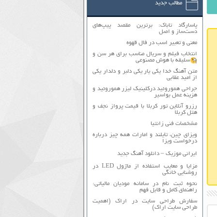
مطالب جدید
پاسارگاد تاباک: برترین مقصد پیپ‌های
دست‌ساز و اصل
معنی و تعبیر اسب در فال قهوه
انتخاب فیلم و سریال مناسب برای هر سن و
سلیقه با هوش مصنوعی
متن آهنگ خدا یکی یار یکی دلبر و دلدار یکی
از امید عقابی
جراحی هموروئید درکلینیک لیزر هموروئید و
هزینه عمل بواسیر
رزرو آنلاین تور کربلا با قیمت پرواز نجف و
هتل کربلا
مشخصات فنی زانتیا
ویزای چین، تایلند و امارات همه چیز درباره
درخواست ویزا
ایرانی موزیک – دانلود آهنگ جدید
مزایا و معایب استفاده از ماژول LED در
روشنایی خانگی
نحوه ثبت نام در سامانه مودیان مالیاتی:
راهنمای کامل و قابل فهم
سفارش طراحی سایت در اراک (اهمیت
طراحی سایت اراک)