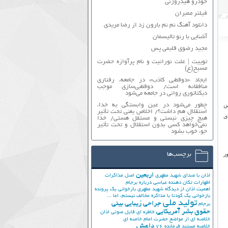
خودرو هیدروژنی
فیلتر ممبران
دانلود آهنگ نم نم بارون زد از رضا مریدی
آشنایی با رنو تالیسمان
مجید رضوی قلبمی پس
توییت | علت نورانیت و نام پرآوازه حضرت
مسیح(ع)
ایجاد «دوقطبی کاذب» در جامعه، رفتاری
منافقانه است/ دوقطبی‌سازی موجب
دیکتاتوری روانی در جامعه می‌شود
ن
چطور می‌شود در عین وابستگی به خدا،
استقلال هم داشت؟/ اخلاص یعنی تحت تأثیر
ی
هیچ چیزی نیستی و مستقل هستی/ خدا
نمی‌خواهد کسی بدون استقلال و تحت تأثیر
جوّ، خوب بشود
ر
برچسب‌ها
اربعین
اذان با صدای شهید مطهری
اصل مذاکرات
اظهارات تکان دهنده عباسی درباره برجام
اهمیت اذان از دیدگاه شهید مطهری
بازخوانی یک پرونده
بازخوانی یک کودتا
با مذاکره مخالف نیستم، اما ...
تولید ملی
جراحی زیبایی بینی
برجام
حقوق بشر آمریکایی
خاطره ای فایل صوتی اذان
خلاصه ای از مواضع حضرت امام خامنه ای
داعش
خلاصه مستند فرمانده 76