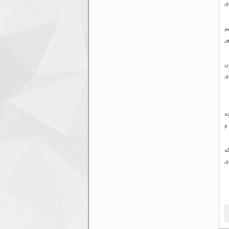
ی
م
ر
ن
ی
ه
و
ه
ی