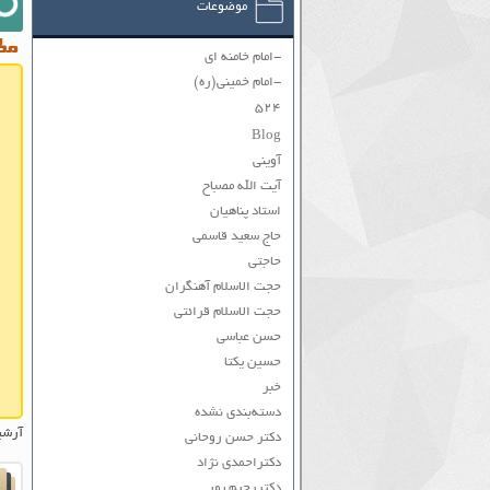
موضوعات
مطا
-امام خامنه ای
-امام خمینی(ره)
۵۲۴
Blog
آوینی
آیت الله مصباح
استاد پناهیان
حاج سعید قاسمی
حاجتی
حجت الاسلام آهنگران
حجت الاسلام قرائتی
حسن عباسی
حسین یکتا
خبر
دسته‌بندی نشده
آرشی
دکتر حسن روحانی
دکتراحمدی نژاد
دکتررحیم پور