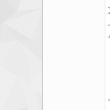
د
ز
ی
ل
ل