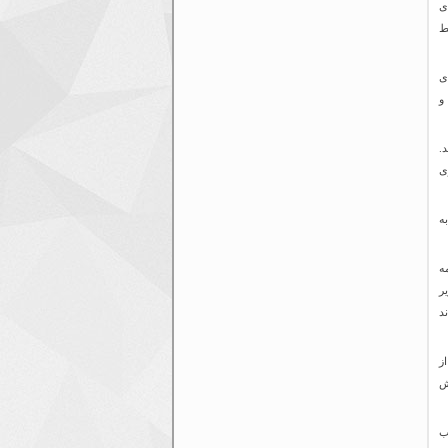
ی
ط
ی
و
.
ی
ه
ه
زیر
د
ز
ش
ب