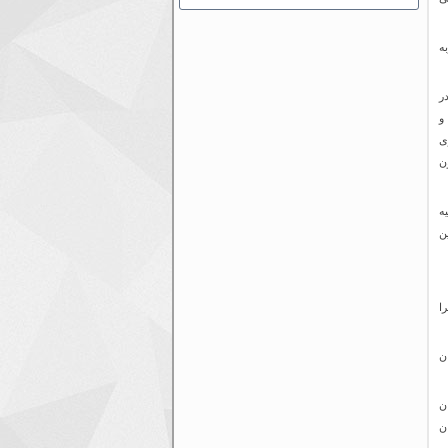
ه
ر
 و
. این شهر دیدنی در عمق ۱۶ متری
یی که ۲۷۰ تا ۵۷۰ میلیون
ه
ن
ا
ن
ن
ن