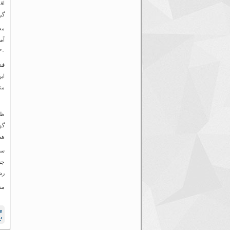
اق
گر
مد
آم
۲۳۰ پرسنل دارد که ۶۰ درصد آن‌ها د
فد
ای
من
ظر
گو
هم
سو
جز
رش
من
م
ب