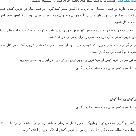
مت بلیط کیش
هستید ما به شما بلیط های لحظه آخری کیش را پیشنهاد میکنیم .
ر تمایل دارید در فصل زمستان به جزیره ای کیش سفر کنید گویی در فصل بهار در جزیره کیش هستی
اکه جزیره کیش در این زمان از سال، آب هوایی مطلوبی دارد بنابراین برای تهیه
بلیط کیش
همین امرو
ت به کار شوید
.
ها کافیست جهت سفر به جزیره کیش
تور کیش
خود را رزرو کنید. با توجه به امکانات، جاذبه های دیدن
ص جزیره سفر به آن هزینه مناسبی را برایتان در پی خواهد داشت
.
ی دیگر از جاذبه های جزیره که توصیه می شود از دست ندهید، تماشای غروب آفتاب در کنار ساح
ره‌ای و کشتی یونانی کیش است
.
چنین مراکز خرید کیش از شیک‌ترین و مجهز ترین مراکز خرید در ایران به شمار می رود
.
ایط ویژه كيش برای رشد صنعت گردشگری
ر کیش و بلیط کیش
ایط ویژه كيش برای رشد صنعت گردشگری
 گفت و گویی که فدریکو سوماروگا با مدیرعامل سازمان منطقه آزاد کیش داشتند در ارتباط با انتقا
ربیات صد ساله صنعت گردشگری سوییس به جزیره کیش آمادگی خود را اعلام کردند
.