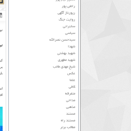
رائفی پور
رپورتاژ آگهی
روایت جنگ
سخنرانی
تو
سیاسی
سیدحسن نصرالله
تو
شهدا
شهید بهشتی
شهید مطهری
کی
شیخ مهدی طائب
پر
باز
عکس
علما
کافی
ام
متفرقه
اق
مداحی
مذهبی
مستند
مستند راه
مطالب برتر