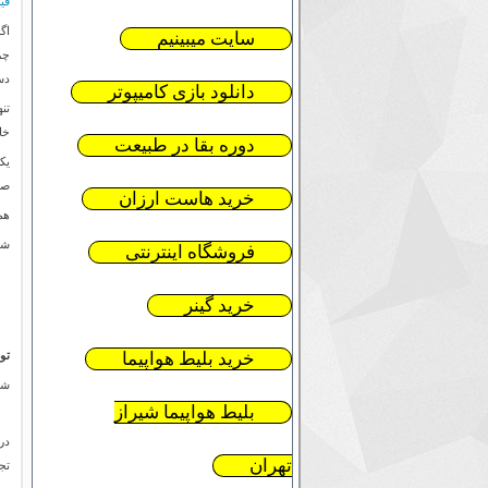
قی
اگ
سایت میبینیم
چر
دس
دانلود بازی کامیپوتر
تن
خا
دوره بقا در طبیعت
یک
صخ
خرید هاست ارزان
هم
شر
فروشگاه اینترنتی
خرید گینر
خرید بلیط هواپیما
تو
شر
بلیط هواپیما شیراز
در
تهران
تج