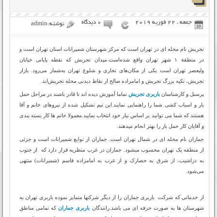
جمعه ، 22 فوریه 2019
۰ دیدگاه
نوشته:admin
تجریش نام محله ای در تهران است که مرکز شهرستان شمیرانات استان تهران است و
در منطقهٔ ۱ شهر تهران واقع شده‌است.میدان تجریش که نقطه پایانی خیابان
ولیعصر تهران است یکی از مکان‌های تجاری و شلوغ تهران به‌شمار می‌رود. بازار
تجریش، تکیه بزرگ تجریش و امامزاده صالح از نقاط دیدنی محله تجریش‌اند.
پرسنل و کارشناسان
باربری تجریش
تماما آموزش دیده اند تا قادر باشند در مراحل حمل
بار و اسباب کشی شما را راهنمایی نمایند.این تیم تشکیل شده از نیروهای خانم و آقا
هستند که شما می توانید بر اساس نیاز خود انتخاب نمایید.معمولا خانم ها کار بسته بندی
و آقایان کار حمل بار را بهتر انجام میدهند.
جماران نام محله ای در شمال تهران است. جماران از توابع شمیرانات است و جزئی
از منطقه یک تهران محسوب میشود. جماران در غرب منظریه قرار دارد که از جنوب
به دزاشیب، از شرق به حصارک و از غرب به امامزاده قاسم (شمیرانات) منتهی
می‌شود.
از خدماتی که شرکت باربری جماران را از دیگر شرکتها متمایز نموده باربری تهران به
شهرستان ها به صورت حرفه ای می باشد.رانندگان
باربری جماران
که تمامی مناطق