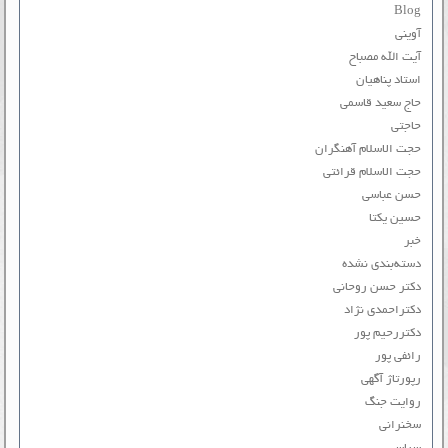
Blog
آوینی
آیت الله مصباح
استاد پناهیان
حاج سعید قاسمی
حاجتی
حجت الاسلام آهنگران
حجت الاسلام قرائتی
حسن عباسی
حسین یکتا
خبر
دسته‌بندی نشده
دکتر حسن روحانی
دکتراحمدی نژاد
دکتررحیم پور
رائفی پور
رپورتاژ آگهی
روایت جنگ
سخنرانی