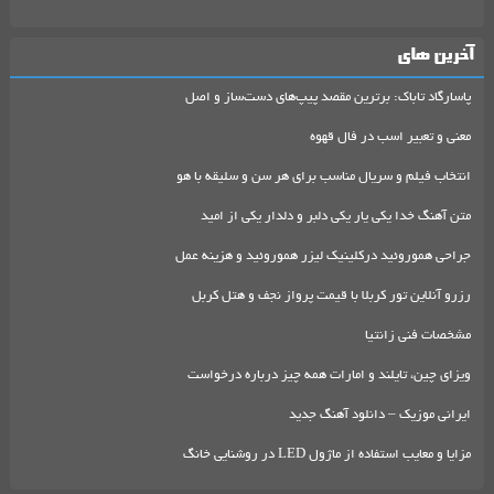
آخرین های
پاسارگاد تاباک: برترین مقصد پیپ‌های دست‌ساز و اصل
معنی و تعبیر اسب در فال قهوه
انتخاب فیلم و سریال مناسب برای هر سن و سلیقه با هو
متن آهنگ خدا یکی یار یکی دلبر و دلدار یکی از امید
جراحی هموروئید درکلینیک لیزر هموروئید و هزینه عمل
رزرو آنلاین تور کربلا با قیمت پرواز نجف و هتل کربل
مشخصات فنی زانتیا
ویزای چین، تایلند و امارات همه چیز درباره درخواست
ایرانی موزیک – دانلود آهنگ جدید
مزایا و معایب استفاده از ماژول LED در روشنایی خانگ