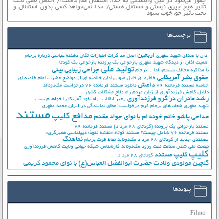
چطور می‌شود در عین وابستگی به خدا، استقلال هم داشت؟/ اخلاص یعنی تحت
تأثیر هیچ چیزی نیستی و مستقل هستی/ خدا نمی‌خواهد کسی بدون استقلال و
تحت تأثیر جوّ، خوب بشود
برچسب‌ها
اربعین
اذان با صدای شهید مطهری
اصل مذاکرات
اظهارات تکان دهنده عباسی درباره برجام
اهمیت اذان از دیدگاه شهید مطهری
بازخوانی یک پرونده
بازخوانی یک کودتا
تولید ملی
جراحی زیبایی بینی
با مذاکره مخالف نیستم، اما ...
برجام
حقوق بشر آمریکایی
خاطره ای فایل صوتی اذان
خلاصه ای از مواضع حضرت امام خامنه ای
داعش
خلاصه مستند فرمانده 76
دانلود مستند فرمانده 76
درخواست مک‌دونالد
دلایل کاهش فرزندآوری از زبان مردم
راه علاج مشکلات کشور ...
رشد مادران در گرو فرزندآوری
رهبر انقلاب: راه نفوذ آمریکا را خواهیم بست
شهید مطهری
ضعف های برجام
فرم درخواست اعطای نمایندگی در ایران
محمد مطهری
مستند
مدافع کلیپ
مداحی پاشو خانم خونه ام با نوای جواد مقدم
مستند بازخوانی یک پرونده (کودتای 28 مرداد)
مستند فرمانده 76
مستند فرمانده 76 شامل چیست؟
مستند کوتاه «نقشه نفوذ؛ دیپلماسی همبرگری»
نماهنگ
مستندی جدید از کودتای 28 مرداد
مک‌دونالد
نقاط قوت برجام
نهضت ملي شدن صنعت نفت
ورود مک‌دونالد
کارشناس شبکه جهانی ولایت
کاهش فرزندآوری
کلیپ
کلیپ مستند
کودتای 28 مرداد
گلچین مولودی ولادت حضرت ابوالفضل العباس(ع) با نوای محمود کریمی
پیوندها
Filmo