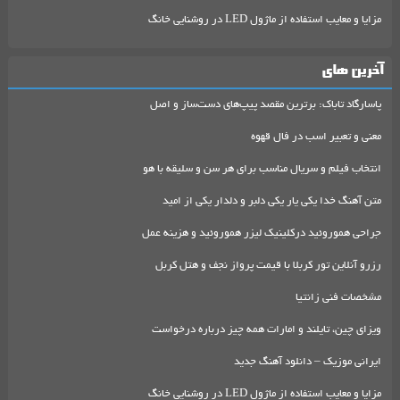
مزایا و معایب استفاده از ماژول LED در روشنایی خانگ
آخرین های
پاسارگاد تاباک: برترین مقصد پیپ‌های دست‌ساز و اصل
معنی و تعبیر اسب در فال قهوه
انتخاب فیلم و سریال مناسب برای هر سن و سلیقه با هو
متن آهنگ خدا یکی یار یکی دلبر و دلدار یکی از امید
جراحی هموروئید درکلینیک لیزر هموروئید و هزینه عمل
رزرو آنلاین تور کربلا با قیمت پرواز نجف و هتل کربل
مشخصات فنی زانتیا
ویزای چین، تایلند و امارات همه چیز درباره درخواست
ایرانی موزیک – دانلود آهنگ جدید
مزایا و معایب استفاده از ماژول LED در روشنایی خانگ