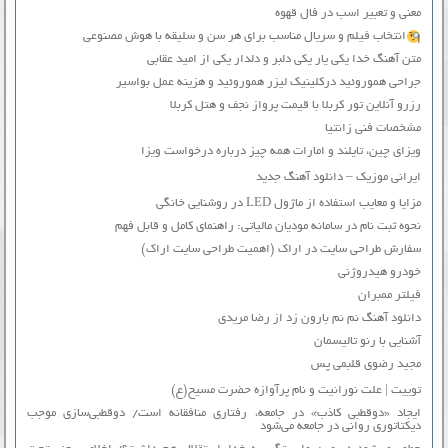
معنی و تعبیر اسب در فال قهوه
انتخاب فیلم و سریال مناسب برای هر سن و سلیقه با هوش مصنوعی
متن آهنگ خدا یکی یار یکی دلبر و دلدار یکی از امید عقابی
جراحی هموروئید درکلینیک لیزر هموروئید و هزینه عمل بواسیر
رزرو آنلاین تور کربلا با قیمت پرواز نجف و هتل کربلا
مشخصات فنی زانتیا
ویزای چین، تایلند و امارات همه چیز درباره درخواست ویزا
ایرانی موزیک – دانلود آهنگ جدید
مزایا و معایب استفاده از ماژول LED در روشنایی خانگی
نحوه ثبت نام در سامانه مودیان مالیاتی: راهنمای کامل و قابل فهم
سفارش طراحی سایت در اراک (اهمیت طراحی سایت اراک)
خودرو هیدروژنی
فیلتر ممبران
دانلود آهنگ نم نم بارون زد از رضا مریدی
آشنایی با رنو تالیسمان
مجید رضوی قلبمی پس
توییت | علت نورانیت و نام پرآوازه حضرت مسیح(ع)
ایجاد «دوقطبی کاذب» در جامعه، رفتاری منافقانه است/ دوقطبی‌سازی موجب
دیکتاتوری روانی در جامعه می‌شود