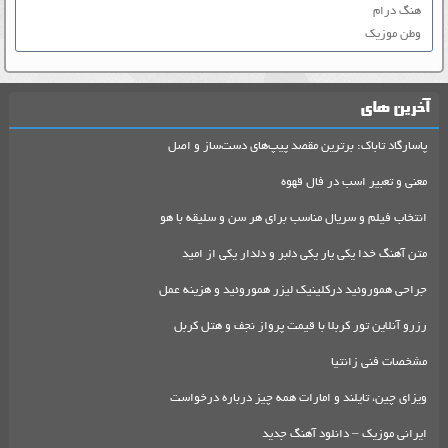
هنگ درام
وطن موزیک
آخرین های
پاسارگاد تاباک: برترین مقصد پیپ‌های دست‌ساز و اصل
معنی و تعبیر اسب در فال قهوه
انتخاب فیلم و سریال مناسب برای هر سن و سلیقه با هو
متن آهنگ خدا یکی یار یکی دلبر و دلدار یکی از امید
جراحی هموروئید درکلینیک لیزر هموروئید و هزینه عمل
رزرو آنلاین تور کربلا با قیمت پرواز نجف و هتل کربل
مشخصات فنی زانتیا
ویزای چین، تایلند و امارات همه چیز درباره درخواست
ایرانی موزیک – دانلود آهنگ جدید