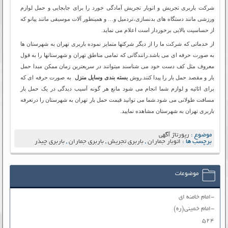
شرکت باربری تجریش و اتوبار تجریش آمادگی خورد را برای جابجایی و حمل لوازم
ورزشی مانند دستگاه های بدنسازی،تردمیل و… و همینطور آلات موسیقی مانند پیانو که
از حساسیت بالایی برخوردار است اعلام می نماید.
از خدماتی که شرکت ما را از دیگر شرکتها متمایز نموده باربری تهران به شهرستان ها
به صورت حرفه ای می باشد.رانندگانی که تمامی مناطق تهران و شهرستانها را به قول
معروف مثل کف دست خود می شناسند میتوانند در سریعترین زمان ممکن مبدا حمل
بار و مقصد حمل بار را پیدا کنند.روش
بسته بندی وسایل منزل
به صورت حرفه ای که
برای اثاثیه و لوازم شما انجام می شود مانع هر گونه آسیب دیدگی در یک حمل بار
مسافت طولانی می شود.شما می توانید قیمت حمل بار تهران به شهرستان را درتعرفه
باربری تهران به شهرستان مشاهده نمایید.
موضوع :
رپورتاژ آگهی
برچسب ها :
اتوبار جماران
,
باربری تجریش
,
باربری جماران
,
باربری چیذر
موضوعات
-امام خامنه ای
-امام خمینی(ره)
۵۲۴