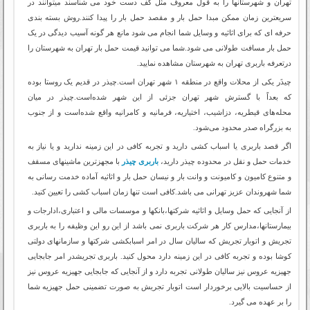
تهران و شهرستانها را به قول معروف مثل کف دست خود می شناسند میتوانند در
سریعترین زمان ممکن مبدا حمل بار و مقصد حمل بار را پیدا کنند.روش بسته بندی
حرفه ای که برای اثاثیه و وسایل شما انجام می شود مانع هر گونه آسیب دیدگی در یک
حمل بار مسافت طولانی می شود.شما می توانید قیمت حمل بار تهران به شهرستان را
درتعرفه باربری تهران به شهرستان مشاهده نمایید.
چیذَر یکی از محلات واقع در منطقه ۱ شهر تهران است.چیذر در قدیم یک روستا بوده
که بعداً با گسترش شهر تهران جزئی از این شهر شده‌است.چیذر در میان
محله‌های قیطریه، دزاشیب، اختیاریه، فرمانیه و کامرانیه واقع شده‌است و از جنوب
به بزرگراه صدر محدود می‌شود.
اگر قصد باربری یا اسباب کشی دارید و تجربه کافی در این زمینه ندارید و یا نیاز به
خدمات حمل و نقل در محدوده چیذر دارید،
باربری چیذر
با مجهزترین ماشینهای مسقف
و متنوع کامیون و کامیونت و وانت بار و نیسان حمل بار و اثاثیه آماده خدمت رسانی به
شما شهروندان عزیز تهرانی می باشد.کافی است تنها زمان اسباب کشی را تعیین کنید.
از آنجایی که حمل وسایل و اثاثیه شرکتها،بانکها و موسسات مالی و اعتباری،ادارجات و
بیمارستانها،مدارس کار هر شرکت باربری نمی باشد از این رو این وظیفه را به باربری
تجریش و اتوبار تجریش که سالیان سال در امر اسبابکشی شرکتها و سازمانهای دولتی
کوشا بوده و تجربه کافی در این زمینه دارد محول کنید. باربری تجریشدر امر جابجایی
جهیزیه عروس نیز سالیان طولانی تجربه دارد و از آنجایی که جابجایی جهیزیه عروس نیز
از حساسیت بالایی برخوردار است اتوبار تجریش به صورت تضمینی حمل جهیزیه شما
را بر عهده می گیرد.