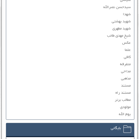
سیاسی
سیدحسن نصرالله
شهدا
شهید بهشتی
شهید مطهری
شیخ مهدی طائب
عکس
علما
کافی
متفرقه
مداحی
مذهبی
مستند
مستند راه
مطالب برتر
مولودی
یوم الله
بایگانی