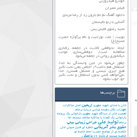
خودرو هیدروژنی
فیلتر ممبران
دانلود آهنگ نم نم بارون زد از رضا مریدی
آشنایی با رنو تالیسمان
مجید رضوی قلبمی پس
توییت | علت نورانیت و نام پرآوازه حضرت
مسیح(ع)
ایجاد «دوقطبی کاذب» در جامعه، رفتاری
منافقانه است/ دوقطبی‌سازی موجب
دیکتاتوری روانی در جامعه می‌شود
چطور می‌شود در عین وابستگی به خدا،
استقلال هم داشت؟/ اخلاص یعنی تحت تأثیر
هیچ چیزی نیستی و مستقل هستی/ خدا
نمی‌خواهد کسی بدون استقلال و تحت تأثیر
جوّ، خوب بشود
برچسب‌ها
ه
اربعین
اذان با صدای شهید مطهری
اصل مذاکرات
اظهارات تکان دهنده عباسی درباره برجام
اهمیت اذان از دیدگاه شهید مطهری
بازخوانی یک پرونده
بازخوانی یک کودتا
با مذاکره مخالف نیستم، اما ...
تولید ملی
جراحی زیبایی بینی
برجام
حقوق بشر آمریکایی
خاطره ای فایل صوتی اذان
خلاصه ای از مواضع حضرت امام خامنه ای
داعش
خلاصه مستند فرمانده 76