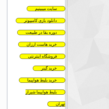
سایت میبینیم
دانلود بازی کامیپوتر
دوره بقا در طبیعت
خرید هاست ارزان
فروشگاه اینترنتی
خرید گینر
خرید بلیط هواپیما
بلیط هواپیما شیراز
تهران