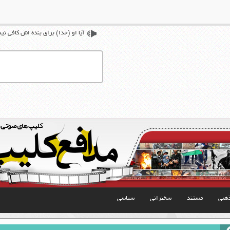
آیا او (خدا) برای بنده اش کافی ن
هبی
مستند
سخنرانی
سیاسی