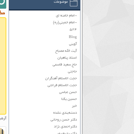
موضوعات
مطا
-امام خامنه ای
-امام خمینی(ره)
۵۲۴
Blog
آوینی
آیت الله مصباح
استاد پناهیان
حاج سعید قاسمی
حاجتی
حجت الاسلام آهنگران
حجت الاسلام قرائتی
حسن عباسی
حسین یکتا
خبر
دسته‌بندی نشده
آرشی
دکتر حسن روحانی
دکتراحمدی نژاد
دکتررحیم پور