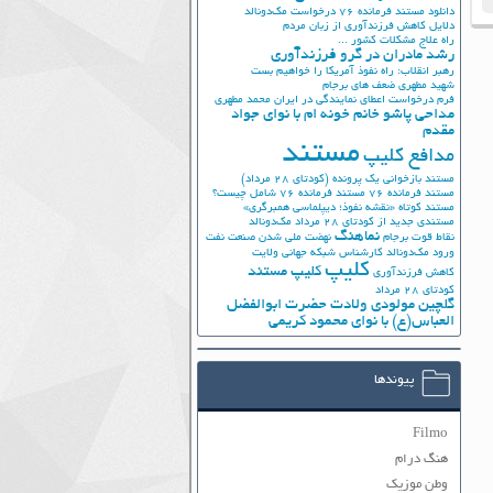
دانلود مستند فرمانده 76
درخواست مک‌دونالد
دلایل کاهش فرزندآوری از زبان مردم
راه علاج مشکلات کشور ...
رشد مادران در گرو فرزندآوری
رهبر انقلاب: راه نفوذ آمریکا را خواهیم بست
شهید مطهری
ضعف های برجام
فرم درخواست اعطای نمایندگی در ایران
محمد مطهری
مداحی پاشو خانم خونه ام با نوای جواد
مقدم
مستند
مدافع کلیپ
مستند بازخوانی یک پرونده (کودتای 28 مرداد)
مستند فرمانده 76
مستند فرمانده 76 شامل چیست؟
مستند کوتاه «نقشه نفوذ؛ دیپلماسی همبرگری»
مستندی جدید از کودتای 28 مرداد
مک‌دونالد
نماهنگ
نقاط قوت برجام
نهضت ملي شدن صنعت نفت
ورود مک‌دونالد
کارشناس شبکه جهانی ولایت
کلیپ
کلیپ مستند
کاهش فرزندآوری
کودتای 28 مرداد
گلچین مولودی ولادت حضرت ابوالفضل
العباس(ع) با نوای محمود کریمی
پیوندها
Filmo
هنگ درام
وطن موزیک