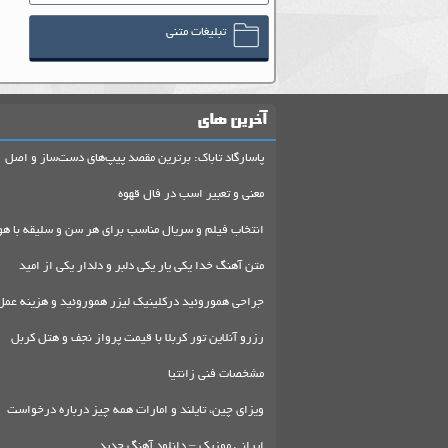
تبلیغات متنی
آخرین های
پاسارگاد تاباک: برترین مقصد پیپ‌های دست‌ساز و اصل
معنی و تعبیر اسب در فال قهوه
انتخاب فیلم و سریال مناسب برای هر سن و سلیقه با هو
متن آهنگ خدا یکی یار یکی دلبر و دلدار یکی از امید
جراحی هموروئید درکلینیک لیزر هموروئید و هزینه عمل
رزرو آنلاین تور کربلا با قیمت پرواز نجف و هتل کربل
مشخصات فنی زانتیا
ویزای چین، تایلند و امارات همه چیز درباره درخواست
ایرانی موزیک – دانلود آهنگ جدید