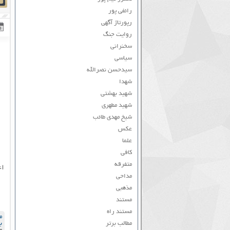
رائفی پور
رپورتاژ آگهی
روایت جنگ
سخنرانی
سیاسی
سیدحسن نصرالله
شهدا
شهید بهشتی
شهید مطهری
شیخ مهدی طائب
عکس
علما
کافی
متفرقه
اع
مداحی
مذهبی
مستند
مستند راه
م
مطالب برتر
ب