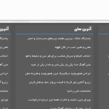
آخرین های
آخرین
پاسارگاد تاباک: برترین مقصد پیپ‌های دست‌ساز و اصل
پاسارگا
معنی و تعبیر اسب در فال قهوه
معنی و 
انتخاب فیلم و سریال مناسب برای هر سن و سلیقه با هو
انتخاب
متن آهنگ خدا یکی یار یکی دلبر و دلدار یکی از امید
متن آهن
جراحی هموروئید درکلینیک لیزر هموروئید و هزینه عمل
جراحی 
رزرو آنلاین تور کربلا با قیمت پرواز نجف و هتل کربل
رزرو آن
مشخصات فنی زانتیا
مشخصات
ویزای چین، تایلند و امارات همه چیز درباره درخواست
ویزای چ
ایرانی موزیک – دانلود آهنگ جدید
ایرانی 