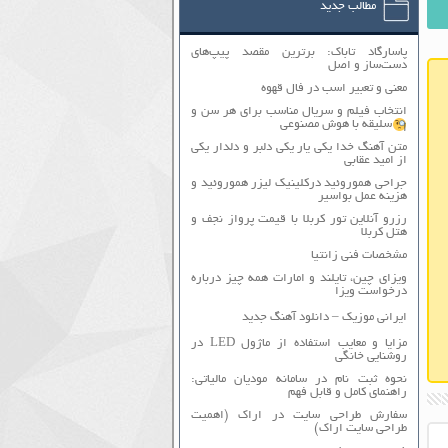
مطالب جدید
پاسارگاد تاباک: برترین مقصد پیپ‌های
دست‌ساز و اصل
معنی و تعبیر اسب در فال قهوه
انتخاب فیلم و سریال مناسب برای هر سن و
سلیقه با هوش مصنوعی
متن آهنگ خدا یکی یار یکی دلبر و دلدار یکی
از امید عقابی
جراحی هموروئید درکلینیک لیزر هموروئید و
هزینه عمل بواسیر
رزرو آنلاین تور کربلا با قیمت پرواز نجف و
هتل کربلا
مشخصات فنی زانتیا
ویزای چین، تایلند و امارات همه چیز درباره
درخواست ویزا
ایرانی موزیک – دانلود آهنگ جدید
مزایا و معایب استفاده از ماژول LED در
روشنایی خانگی
نحوه ثبت نام در سامانه مودیان مالیاتی:
راهنمای کامل و قابل فهم
سفارش طراحی سایت در اراک (اهمیت
طراحی سایت اراک)