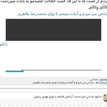
دم از غمت که با این قد خمت خجالت کشیدمو به بابات سپردمت
ااای واااای
احی می میرم و آماده میشم با نوای محمدرضا طاهری
دانلو
۰۰:۰۰
۰۶:۳۳
وضوع :
مداحی
رچسب ها :
مداحی می میرم و آماده میشم با نوای محمدرضا طاهری
دانلود مداحی «ای اسمت آرامش قلبم» با نوای مهدی رسولی