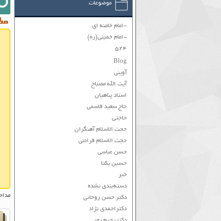
موضوعات
مطا
-امام خامنه ای
-امام خمینی(ره)
۵۲۴
Blog
آوینی
آیت الله مصباح
استاد پناهیان
حاج سعید قاسمی
حاجتی
حجت الاسلام آهنگران
حجت الاسلام قرائتی
حسن عباسی
حسین یکتا
خبر
دسته‌بندی نشده
مداح
دکتر حسن روحانی
دکتراحمدی نژاد
دکتررحیم پور