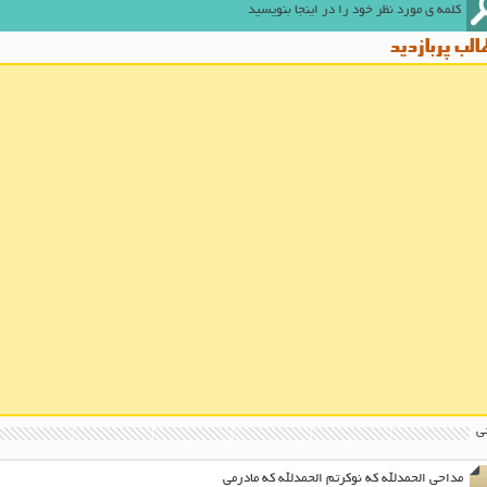
لب پربازدید
ی
مداحی الحمدلله که نوکرتم الحمدلله که مادرمی