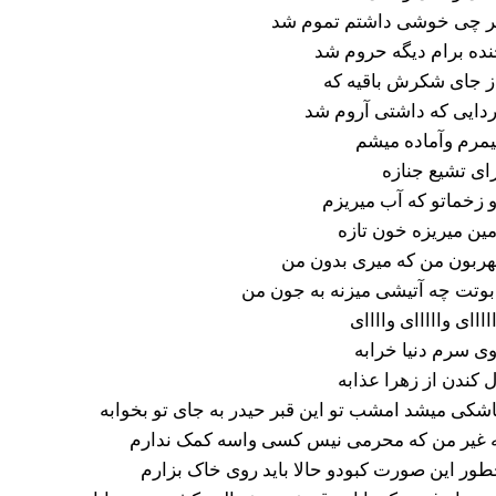
 چی خوشی داشتم تموم شد
ده برام دیگه حروم شد
ز جای شکرش باقیه که
دایی که داشتی آروم شد
مرم وآماده میشم
ای تشیع جنازه
 زخماتو که آب میریزم
ین میریزه خون تازه
ربون من که میری بدون من
بوتت چه آتیشی میزنه به جون من
اااای وااااای واااای
ی سرم دنیا خرابه
 کندن از زهرا عذابه
شکی میشد امشب تو این قبر حیدر به جای تو بخوابه
 غیر من که محرمی نیس کسی واسه کمک ندارم
ور این صورت کبودو حالا باید روی خاک بزارم