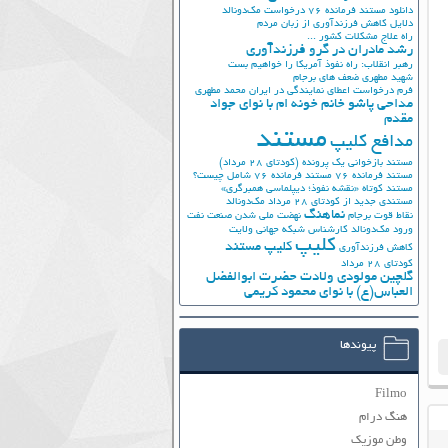
دانلود مستند فرمانده 76
درخواست مک‌دونالد
دلایل کاهش فرزندآوری از زبان مردم
راه علاج مشکلات کشور ...
رشد مادران در گرو فرزندآوری
رهبر انقلاب: راه نفوذ آمریکا را خواهیم بست
شهید مطهری
ضعف های برجام
فرم درخواست اعطای نمایندگی در ایران
محمد مطهری
مداحی پاشو خانم خونه ام با نوای جواد
مقدم
مستند
مدافع کلیپ
مستند بازخوانی یک پرونده (کودتای 28 مرداد)
مستند فرمانده 76
مستند فرمانده 76 شامل چیست؟
مستند کوتاه «نقشه نفوذ؛ دیپلماسی همبرگری»
مستندی جدید از کودتای 28 مرداد
مک‌دونالد
نماهنگ
نقاط قوت برجام
نهضت ملي شدن صنعت نفت
ورود مک‌دونالد
کارشناس شبکه جهانی ولایت
کلیپ
کلیپ مستند
کاهش فرزندآوری
کودتای 28 مرداد
گلچین مولودی ولادت حضرت ابوالفضل
العباس(ع) با نوای محمود کریمی
پیوندها
Filmo
هنگ درام
وطن موزیک