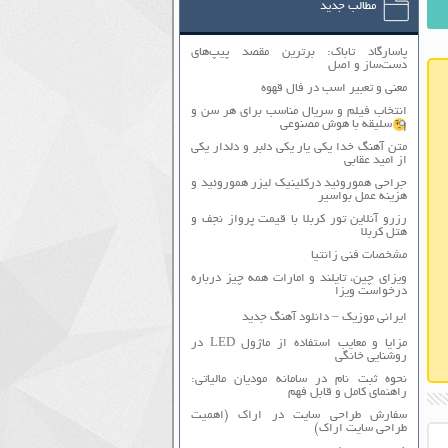
مطالب جدید
پاسارگاد تاباک: برترین مقصد پیپ‌های
دست‌ساز و اصل
معنی و تعبیر اسب در فال قهوه
انتخاب فیلم و سریال مناسب برای هر سن و
سلیقه با هوش مصنوعی
متن آهنگ خدا یکی یار یکی دلبر و دلدار یکی
از امید عقابی
جراحی هموروئید درکلینیک لیزر هموروئید و
هزینه عمل بواسیر
رزرو آنلاین تور کربلا با قیمت پرواز نجف و
هتل کربلا
مشخصات فنی زانتیا
ویزای چین، تایلند و امارات همه چیز درباره
درخواست ویزا
ایرانی موزیک – دانلود آهنگ جدید
مزایا و معایب استفاده از ماژول LED در
روشنایی خانگی
نحوه ثبت نام در سامانه مودیان مالیاتی:
راهنمای کامل و قابل فهم
سفارش طراحی سایت در اراک (اهمیت
طراحی سایت اراک)