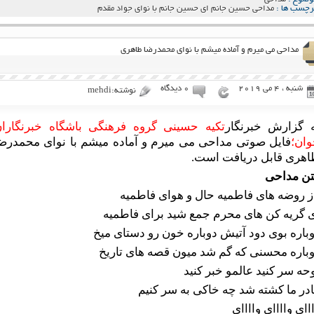
رچسب ها :
مداحی حسین جانم ای حسین جانم با نوای جواد مقدم
مداحی می میرم و آماده میشم با نوای محمدرضا طاهری
شنبه ، 4 می 2019
۰ دیدگاه
نوشته:mehdi
 گزارش خبرنگار
تکیه حسینی گروه فرهنگی باشگاه خبرنگارا
ان؛
فایل صوتی مداحی می میرم و آماده میشم با نوای محمدرض
هری قابل دریافت است.
ن مداحی
ز روضه های فاطمیه حال و هوای فاطمیه
 گریه کن های محرم جمع شید برای فاطمیه
باره بوی دود آتیش دوباره خون رو دستای میخ
باره محسنی که گم شد میون قصه های تاریخ
حه سر کنید عالمو خبر کنید
در ما کشته شد چه خاکی به سر کنیم
اای واااای واااای