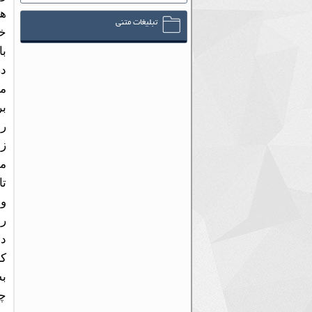
هر
تبلیغات متنی
خن
با
در
می
بر
رو
زم
مه
تا
وا
رو
دل
کا
به
چط