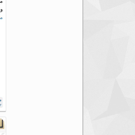
مر
وا
مد
م
ب