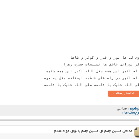
ادامه ی مطلب
وضوع :
مداحی
رچسب ها :
مداحی حسین جانم ای حسین جانم با نوای جواد مقدم