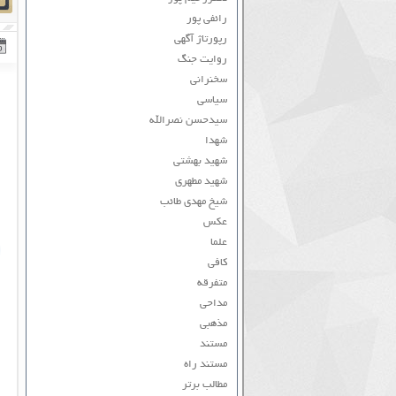
رائفی پور
رپورتاژ آگهی
روایت جنگ
سخنرانی
سیاسی
سیدحسن نصرالله
شهدا
شهید بهشتی
شهید مطهری
شیخ مهدی طائب
عکس
علما
کافی
متفرقه
مداحی
مذهبی
مستند
مستند راه
مطالب برتر