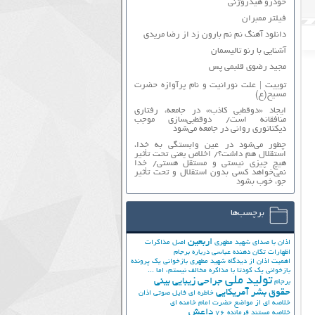
خودرو هیدروژنی
فیلتر ممبران
دانلود آهنگ نم نم بارون زد از رضا مریدی
آشنایی با رنو تالیسمان
مجید رضوی قلبمی پس
توییت | علت نورانیت و نام پرآوازه حضرت
مسیح(ع)
ایجاد «دوقطبی کاذب» در جامعه، رفتاری
منافقانه است/ دوقطبی‌سازی موجب
دیکتاتوری روانی در جامعه می‌شود
چطور می‌شود در عین وابستگی به خدا،
استقلال هم داشت؟/ اخلاص یعنی تحت تأثیر
هیچ چیزی نیستی و مستقل هستی/ خدا
نمی‌خواهد کسی بدون استقلال و تحت تأثیر
جوّ، خوب بشود
برچسب‌ها
اربعین
اذان با صدای شهید مطهری
اصل مذاکرات
اظهارات تکان دهنده عباسی درباره برجام
اهمیت اذان از دیدگاه شهید مطهری
بازخوانی یک پرونده
بازخوانی یک کودتا
با مذاکره مخالف نیستم، اما ...
تولید ملی
جراحی زیبایی بینی
برجام
حقوق بشر آمریکایی
خاطره ای فایل صوتی اذان
خلاصه ای از مواضع حضرت امام خامنه ای
داعش
خلاصه مستند فرمانده 76