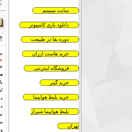
ب
سایت میبینیم
دانلود بازی کامیپوتر
دوره بقا در طبیعت
به
خرید هاست ارزان
جو
طا
فروشگاه اینترنتی
مت
با
خرید گینر
ای
خرید بلیط هواپیما
دو
دو
بلیط هواپیما شیراز
نو
ما
تهران
وا