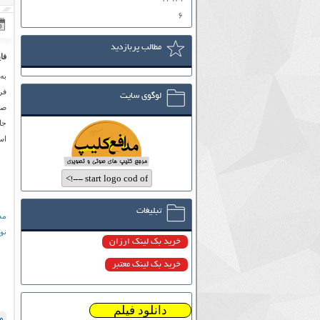
۶
مطالب پربازدید
فا
به
فر
لوگوی سایت
صو
جا
اس
تبلیغات
مد
نو
خرید بک لینک ارزان
خرید بک لینک معتبر
دانلود فیلم
م