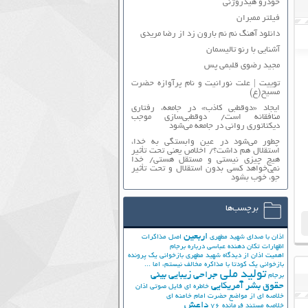
خودرو هیدروژنی
فیلتر ممبران
دانلود آهنگ نم نم بارون زد از رضا مریدی
آشنایی با رنو تالیسمان
مجید رضوی قلبمی پس
توییت | علت نورانیت و نام پرآوازه حضرت
مسیح(ع)
ایجاد «دوقطبی کاذب» در جامعه، رفتاری
منافقانه است/ دوقطبی‌سازی موجب
دیکتاتوری روانی در جامعه می‌شود
چطور می‌شود در عین وابستگی به خدا،
استقلال هم داشت؟/ اخلاص یعنی تحت تأثیر
هیچ چیزی نیستی و مستقل هستی/ خدا
نمی‌خواهد کسی بدون استقلال و تحت تأثیر
جوّ، خوب بشود
برچسب‌ها
اربعین
اذان با صدای شهید مطهری
اصل مذاکرات
اظهارات تکان دهنده عباسی درباره برجام
اهمیت اذان از دیدگاه شهید مطهری
بازخوانی یک پرونده
بازخوانی یک کودتا
با مذاکره مخالف نیستم، اما ...
تولید ملی
جراحی زیبایی بینی
برجام
حقوق بشر آمریکایی
خاطره ای فایل صوتی اذان
خلاصه ای از مواضع حضرت امام خامنه ای
داعش
خلاصه مستند فرمانده 76