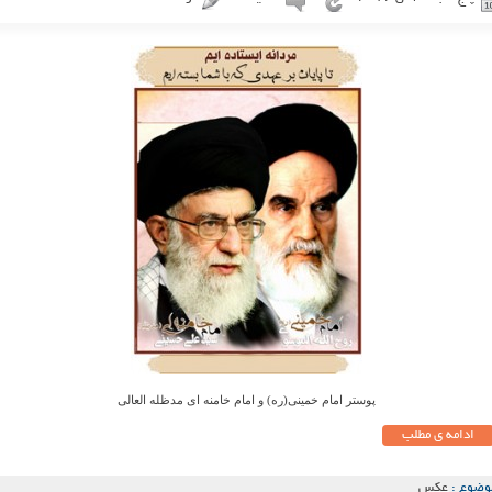
پوستر امام خمینی(ره) و امام خامنه ای مدظله العالی
ادامه ی مطلب
وضوع :
عکس