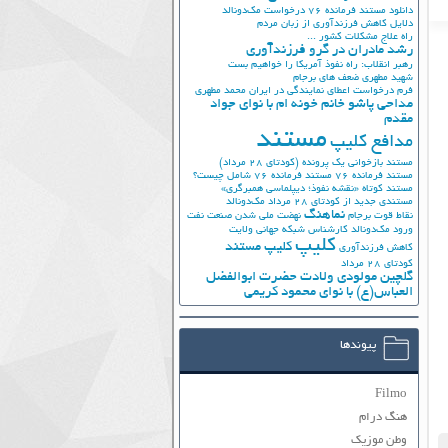
دانلود مستند فرمانده 76
درخواست مک‌دونالد
دلایل کاهش فرزندآوری از زبان مردم
راه علاج مشکلات کشور ...
رشد مادران در گرو فرزندآوری
رهبر انقلاب: راه نفوذ آمریکا را خواهیم بست
شهید مطهری
ضعف های برجام
فرم درخواست اعطای نمایندگی در ایران
محمد مطهری
مداحی پاشو خانم خونه ام با نوای جواد
مقدم
مستند
مدافع کلیپ
مستند بازخوانی یک پرونده (کودتای 28 مرداد)
مستند فرمانده 76
مستند فرمانده 76 شامل چیست؟
مستند کوتاه «نقشه نفوذ؛ دیپلماسی همبرگری»
مستندی جدید از کودتای 28 مرداد
مک‌دونالد
نماهنگ
نقاط قوت برجام
نهضت ملي شدن صنعت نفت
ورود مک‌دونالد
کارشناس شبکه جهانی ولایت
کلیپ
کلیپ مستند
کاهش فرزندآوری
کودتای 28 مرداد
گلچین مولودی ولادت حضرت ابوالفضل
العباس(ع) با نوای محمود کریمی
پیوندها
Filmo
هنگ درام
وطن موزیک