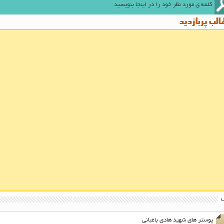
لب پربازدید
پوستر های شهید هادی باغبانی