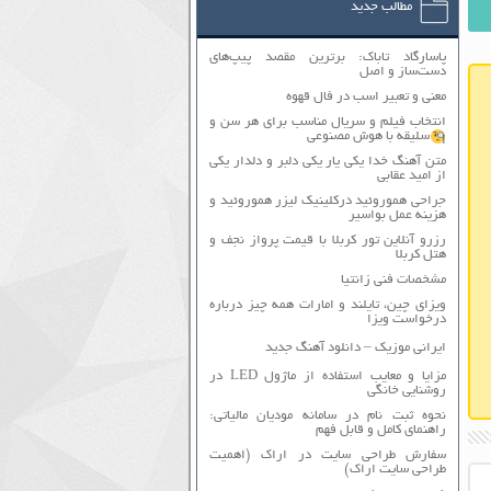
مطالب جدید
پاسارگاد تاباک: برترین مقصد پیپ‌های
دست‌ساز و اصل
معنی و تعبیر اسب در فال قهوه
انتخاب فیلم و سریال مناسب برای هر سن و
سلیقه با هوش مصنوعی
متن آهنگ خدا یکی یار یکی دلبر و دلدار یکی
از امید عقابی
جراحی هموروئید درکلینیک لیزر هموروئید و
هزینه عمل بواسیر
رزرو آنلاین تور کربلا با قیمت پرواز نجف و
هتل کربلا
مشخصات فنی زانتیا
ویزای چین، تایلند و امارات همه چیز درباره
درخواست ویزا
ایرانی موزیک – دانلود آهنگ جدید
مزایا و معایب استفاده از ماژول LED در
روشنایی خانگی
نحوه ثبت نام در سامانه مودیان مالیاتی:
راهنمای کامل و قابل فهم
سفارش طراحی سایت در اراک (اهمیت
طراحی سایت اراک)