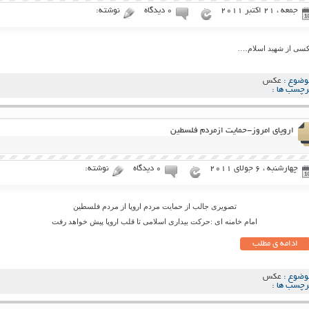
جمعه ، 21 اکتبر 2011
۰ دیدگاه
نوشته:
سی از شهید اسلام….
وضوع :
عکس
رچسب ها :
اروپای امروز-حمایت ازمردم فلسطین
چهارشنبه ، 6 جولای 2011
۰ دیدگاه
نوشته:
تصویری جالب از حمایت مردم اروپا از مردم فلسطین
امام خامنه ای :حرکت بیداری اسلامی تا قلب اروپا پیش خواهد رفت
ادامه ی مطلب
وضوع :
عکس
رچسب ها :