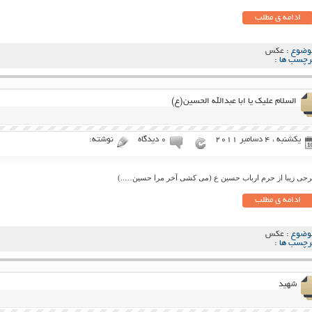
ادامه ی مطلب
وضوع :
عکس
رچسب ها :
السلام علیک یا ابا عبدالله الحسین(ع)
یکشنبه ، 4 دسامبر 2011
۰ دیدگاه
نوشته:
حی زیبا از حرم ارباب حسین ع (می کشی آخر مرا حسین…..)
ادامه ی مطلب
وضوع :
عکس
رچسب ها :
شهید