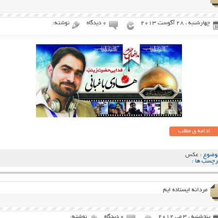
چهارشنبه ، 28 آگوست 2013
۰ دیدگاه
نوشته:
ادامه ی مطلب
وضوع :
عکس
رچسب ها :
مردانه ایستاده ایم
پنج‌شنبه ، 3 می 2012
۰ دیدگاه
نوشته: