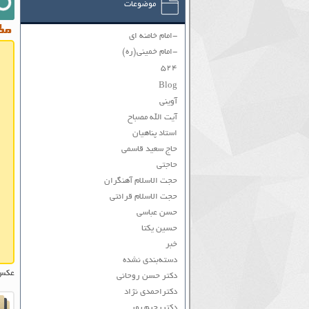
موضوعات
مطا
-امام خامنه ای
-امام خمینی(ره)
۵۲۴
Blog
آوینی
آیت الله مصباح
استاد پناهیان
حاج سعید قاسمی
حاجتی
حجت الاسلام آهنگران
حجت الاسلام قرائتی
حسن عباسی
حسین یکتا
خبر
دسته‌بندی نشده
عکس
دکتر حسن روحانی
دکتراحمدی نژاد
دکتررحیم پور