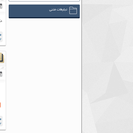
تبلیغات متنی
عک
م
ب
م
ب