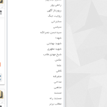
رائفی پور
رپورتاژ آگهی
روایت جنگ
سخنرانی
سیاسی
سیدحسن نصرالله
شهدا
شهید بهشتی
شهید مطهری
شیخ مهدی طائب
عکس
علما
کافی
م
متفرقه
ب
مداحی
مذهبی
مستند
مستند راه
مطالب برتر