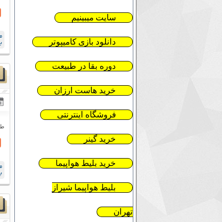
سایت میبینیم
م
دانلود بازی کامیپوتر
ب
دوره بقا در طبیعت
خرید هاست ارزان
فروشگاه اینترنتی
طر
خرید گینر
خرید بلیط هواپیما
م
ب
بلیط هواپیما شیراز
تهران