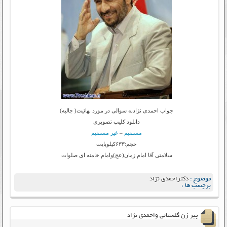
جواب احمدی نژادبه سوالی در مورد بهائیت( جالبه)
دانلود کلیپ تصویری
مستقیم
–
غیر مستقیم
حجم:۶۳۳کیلوبایت
سلامتی آقا امام زمان(عج)وامام خامنه ای صلوات
موضوع :
دکتراحمدی نژاد
برچسب ها :
پیر زن گلستانی واحمدی نژاد