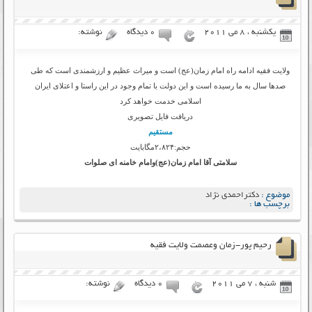
یکشنبه ، 8 می 2011
۰ دیدگاه
نوشته:
ولایت فقیه ادامه راه امام زمان(عج) است و میراث عظیم و ارزشمندی است که طی
صدها سال به ما رسیده است و این دولت با تمام وجود در این راستا و اعتلای ایران
اسلامی خدمت خواهد کرد
دریافت فایل تصویری
مستقیم
حجم:۲،۸۲۴مگابایت
سلامتی آقا امام زمان(عج)وامام خامنه ای صلوات
موضوع :
دکتراحمدی نژاد
برچسب ها :
رحیم پور-زمان وعصمت ولایت فقیه
شنبه ، 7 می 2011
۰ دیدگاه
نوشته: