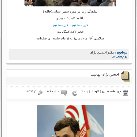
نماهنگی زیبا در مورد سفر استانی(جالبه)
دانلود کلیپ تصویری
غیر مستقیم
–
غیرمستقیم
حجم:۳،۸۳۳مگابایت
سلامتی آقا امام زمان(عج)وامام خامنه ای صلوات
موضوع :
دکتراحمدی نژاد
برچسب ها :
احمدی نژاد-بهائیت
چهارشنبه ، 5 ژانویه 2011
۰ دیدگاه
نوشته: