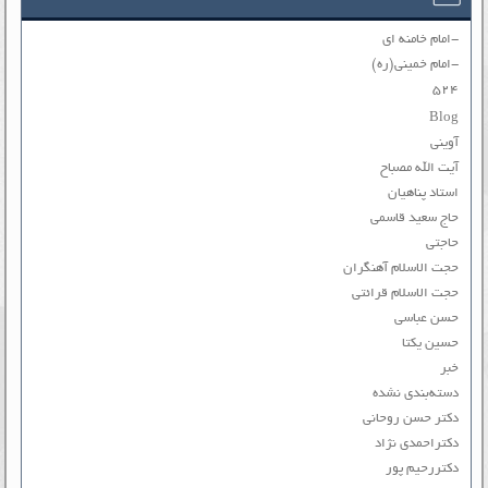
-امام خامنه ای
-امام خمینی(ره)
۵۲۴
Blog
آوینی
آیت الله مصباح
استاد پناهیان
حاج سعید قاسمی
حاجتی
حجت الاسلام آهنگران
حجت الاسلام قرائتی
حسن عباسی
حسین یکتا
خبر
دسته‌بندی نشده
دکتر حسن روحانی
دکتراحمدی نژاد
دکتررحیم پور