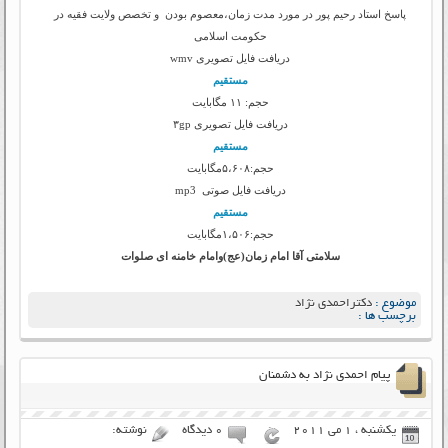
پاسخ استاد رحیم پور در مورد مدت زمان،معصوم بودن و تخصص ولایت فقیه در
حکومت اسلامی
دریافت فایل تصویری wmv
مستقیم
حجم: ۱۱ مگابایت
دریافت فایل تصویری ۳gp
مستقیم
حجم:۵،۶۰۸مگابایت
دریافت فایل صوتی mp3
مستقیم
حجم:۱،۵۰۶مگابایت
سلامتی آقا امام زمان(عج)وامام خامنه ای صلوات
موضوع :
دکتراحمدی نژاد
برچسب ها :
پیام احمدی نژاد به دشمنان
یکشنبه ، 1 می 2011
۰ دیدگاه
نوشته: