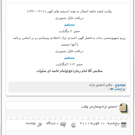
ولایت فقیه حلقه اتصال به همه اندیشه های الهی (۱۳۹۰/۰۲/۱۱)
دریافت فایل تصویری
مستقیم
حجم: ۲ مگابایت
رژیم صهیونیستی بداند به فضل الهی احمدی نژاد اعتقادی وسیاسی و بر اساس برنامه
با آنها دشمنم.
دریافت فایل تصویری
مستقیم
حجم: ۳،۱۱۴مگابایت
سلامتی آقا امام زمان(عج)وامام خامنه ای صلوات
موضوع :
دکتراحمدی نژاد
برچسب ها :
احمدی نژادونمازسر وقت
پنج‌شنبه ، 10 فوریه 2011
۰ دیدگاه
نوشته: