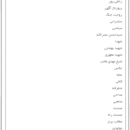
رائفی پور
رپورتاژ آگهی
روایت جنگ
سخنرانی
سیاسی
سیدحسن نصرالله
شهدا
شهید بهشتی
شهید مطهری
شیخ مهدی طائب
عکس
علما
کافی
متفرقه
مداحی
مذهبی
مستند
مستند راه
مطالب برتر
مولودی