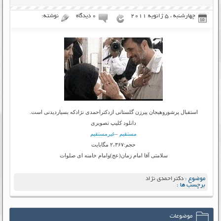
چهارشنبه ، 5 ژانویه 2011
۰ دیدگاه
نوشته:
استقبال پرشوروهیجان پیرزن گلستانی ازدکتراحمدی نژادکه بسیاردیدنی است.
دانلود کلیپ تصویری
مستقیم
–
غیرمستقیم
حجم:۲،۳۶۷ مگابایت
سلامتی آقا امام زمان(عج)وامام خامنه ای صلوات
موضوع :
دکتراحمدی نژاد
برچسب ها :
موضوعات