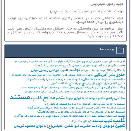
مجید رضوی قلبمی پس
توییت | علت نورانیت و نام پرآوازه حضرت مسیح(ع)
ایجاد «دوقطبی کاذب» در جامعه، رفتاری منافقانه است/ دوقطبی‌سازی موجب
دیکتاتوری روانی در جامعه می‌شود
چطور می‌شود در عین وابستگی به خدا، استقلال هم داشت؟/ اخلاص یعنی تحت
تأثیر هیچ چیزی نیستی و مستقل هستی/ خدا نمی‌خواهد کسی بدون استقلال و
تحت تأثیر جوّ، خوب بشود
برچسب‌ها
اربعین
اذان با صدای شهید مطهری
اصل مذاکرات
اظهارات تکان دهنده عباسی درباره برجام
اهمیت اذان از دیدگاه شهید مطهری
بازخوانی یک پرونده
بازخوانی یک کودتا
تولید ملی
جراحی زیبایی بینی
با مذاکره مخالف نیستم، اما ...
برجام
حقوق بشر آمریکایی
خاطره ای فایل صوتی اذان
خلاصه ای از مواضع حضرت امام خامنه ای
داعش
خلاصه مستند فرمانده 76
دانلود مستند فرمانده 76
درخواست مک‌دونالد
دلایل کاهش فرزندآوری از زبان مردم
راه علاج مشکلات کشور ...
رشد مادران در گرو فرزندآوری
رهبر انقلاب: راه نفوذ آمریکا را خواهیم بست
شهید مطهری
ضعف های برجام
فرم درخواست اعطای نمایندگی در ایران
محمد مطهری
مستند
مدافع کلیپ
مداحی پاشو خانم خونه ام با نوای جواد مقدم
مستند بازخوانی یک پرونده (کودتای 28 مرداد)
مستند فرمانده 76
مستند فرمانده 76 شامل چیست؟
مستند کوتاه «نقشه نفوذ؛ دیپلماسی همبرگری»
نماهنگ
مستندی جدید از کودتای 28 مرداد
مک‌دونالد
نقاط قوت برجام
نهضت ملي شدن صنعت نفت
ورود مک‌دونالد
کارشناس شبکه جهانی ولایت
کاهش فرزندآوری
کلیپ
کلیپ مستند
کودتای 28 مرداد
گلچین مولودی ولادت حضرت ابوالفضل العباس(ع) با نوای محمود کریمی