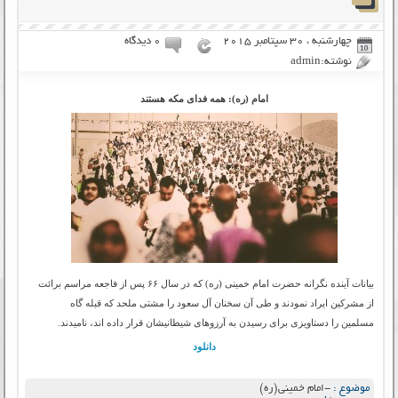
چهارشنبه ، 30 سپتامبر 2015
۰ دیدگاه
نوشته:admin
امام (ره): همه فدای مکه هستند
بیانات آینده نگرانه حضرت امام خمینی (ره) که در سال ۶۶ پس از فاجعه مراسم برائت
از مشرکین ایراد نمودند و طی آن سخنان آل سعود را مشتی ملحد که قبله گاه
مسلمین را دستاویزی برای رسیدن به آرزوهای شیطانیشان قرار داده اند، نامیدند.
دانلود
موضوع :
-امام خمینی(ره)