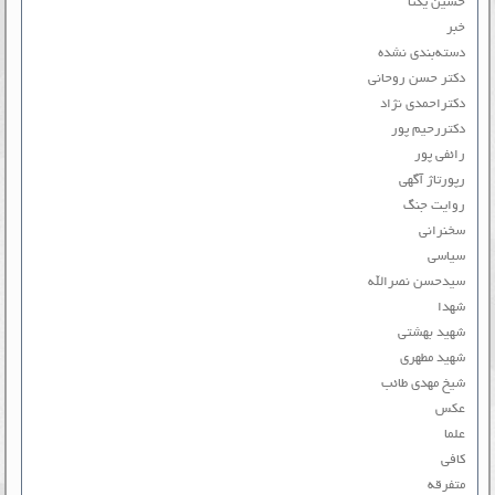
حسین یکتا
خبر
دسته‌بندی نشده
دکتر حسن روحانی
دکتراحمدی نژاد
دکتررحیم پور
رائفی پور
رپورتاژ آگهی
روایت جنگ
سخنرانی
سیاسی
سیدحسن نصرالله
شهدا
شهید بهشتی
شهید مطهری
شیخ مهدی طائب
عکس
علما
کافی
متفرقه