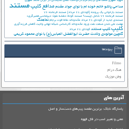
شهید مطهری
ضعف های برجام
فرم درخواست اعطای نمایندگی در ایران
محمد مطهری
مستند
مدافع کلیپ
مداحی پاشو خانم خونه ام با نوای جواد مقدم
مستند بازخوانی یک پرونده (کودتای 28 مرداد)
مستند فرمانده 76
مستند فرمانده 76 شامل چیست؟
مستند کوتاه «نقشه نفوذ؛ دیپلماسی همبرگری»
نماهنگ
مستندی جدید از کودتای 28 مرداد
مک‌دونالد
نقاط قوت برجام
نهضت ملي شدن صنعت نفت
ورود مک‌دونالد
کارشناس شبکه جهانی ولایت
کاهش فرزندآوری
کلیپ
کلیپ مستند
کودتای 28 مرداد
گلچین مولودی ولادت حضرت ابوالفضل العباس(ع) با نوای محمود کریمی
پیوندها
Filmo
هنگ درام
وطن موزیک
آخرین های
پاسارگاد تاباک: برترین مقصد پیپ‌های دست‌ساز و اصل
معنی و تعبیر اسب در فال قهوه