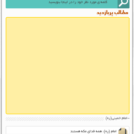
مطالب پربازدید
-امام خمینی(ره)
امام (ره): همه فدای مکه هستند