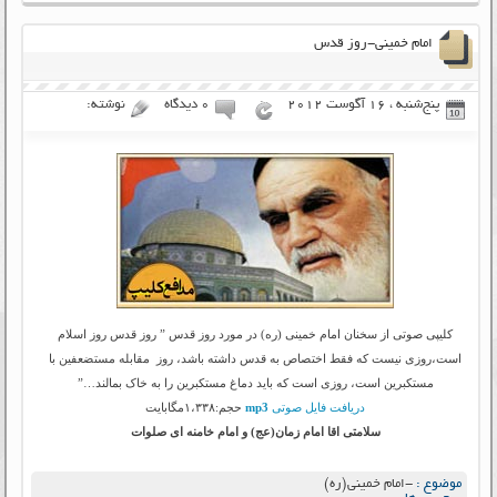
امام خمینی-روز قدس
پنج‌شنبه ، 16 آگوست 2012
۰ دیدگاه
نوشته:
کلیپی صوتی از سخنان امام خمینی (ره) در مورد روز قدس ” روز قدس روز اسلام
است،روزی نیست که فقط اختصاص به قدس داشته باشد، روز مقابله مستضعفین با
مستکبرین است، روزی است که باید دماغ مستکبرین را به خاک بمالند…”
دریافت فایل صوتی
mp3
حجم:۱،۳۳۸مگابایت
سلامتی اقا امام زمان(عج) و امام خامنه ای صلوات
موضوع :
-امام خمینی(ره)