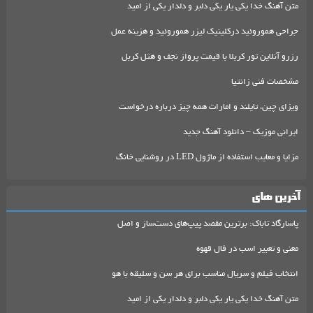
متن آهنگ خدا یکی یار یکی دلبر و دلدار یکی از امید
جراحی هموروئید درکلینیک لیزر هموروئید و هزینه عمل
رزرو آنلاین تور کربلا با قیمت پرواز نجف و هتل کربل
مشخصات فنی زانتیا
ویزای چین، تایلند و امارات همه چیز درباره درخواست
ایرانی موزیک – دانلود آهنگ جدید
مزایا و معایب استفاده از ماژول LED در روشنایی خانگ
آخرین های
پاسارگاد تاباک: برترین مقصد پیپ‌های دست‌ساز و اصل
معنی و تعبیر اسب در فال قهوه
انتخاب فیلم و سریال مناسب برای هر سن و سلیقه با هو
متن آهنگ خدا یکی یار یکی دلبر و دلدار یکی از امید