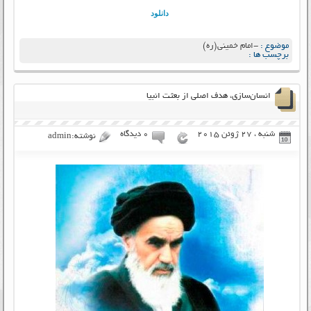
دانلود
موضوع :
-امام خمینی(ره)
برچسب ها :
انسان‌سازی، هدف اصلی از بعثت انبیا
شنبه ، 27 ژوئن 2015
۰ دیدگاه
نوشته:admin