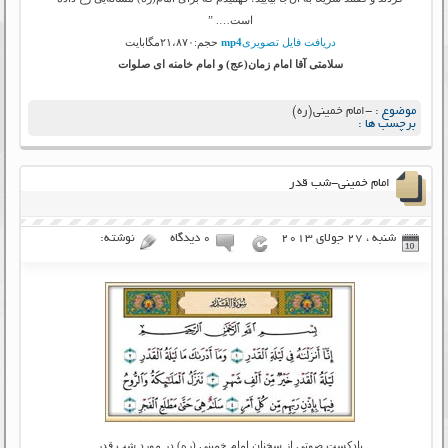
است…. ”
دریافت فایل تصویری
mp4
حجم:۲۱،۸۷۰مگابایت
سلامتی آقا امام زمان(عج) و امام خامنه ای صلوات
موضوع :
-امام خمینی(ره)
برچسب ها :
امام خمینی-شب قدر
شنبه ، 27 جولای 2013
۰ دیدگاه
نوشته:
پادکست صوتی از سخنان امام خمینی (ره) در مورد شب قدر