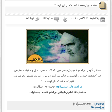
امام خمینی-همه کمالات از آن اوست…
یکشنبه ، 7 اکتبر 2012
۰ دیدگاه
نوشته:
سخنان گوهر بار امام خمینی(ره) در مورد کمالات حضرت حق و حقیقت ستایش
خدا”حقیقت حمد مال اوست،ماخیال می کنیم داریم از این نور شمس تعریف می
کنیم،تمام کمالات از اوست…”
دریافت فایل صوتی
mp3
حجم:۱،۶۴۰مگابایت
سلامتی اقا امام زمان(عج) و امام خامنه ای صلوات
موضوع :
-امام خمینی(ره)
برچسب ها :