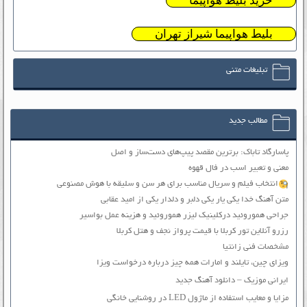
خرید بلیط هواپیما
بلیط هواپیما شیراز تهران
تبلیغات متنی
مطالب جدید
پاسارگاد تاباک: برترین مقصد پیپ‌های دست‌ساز و اصل
معنی و تعبیر اسب در فال قهوه
انتخاب فیلم و سریال مناسب برای هر سن و سلیقه با هوش مصنوعی
متن آهنگ خدا یکی یار یکی دلبر و دلدار یکی از امید عقابی
جراحی هموروئید درکلینیک لیزر هموروئید و هزینه عمل بواسیر
رزرو آنلاین تور کربلا با قیمت پرواز نجف و هتل کربلا
مشخصات فنی زانتیا
ویزای چین، تایلند و امارات همه چیز درباره درخواست ویزا
ایرانی موزیک – دانلود آهنگ جدید
مزایا و معایب استفاده از ماژول LED در روشنایی خانگی