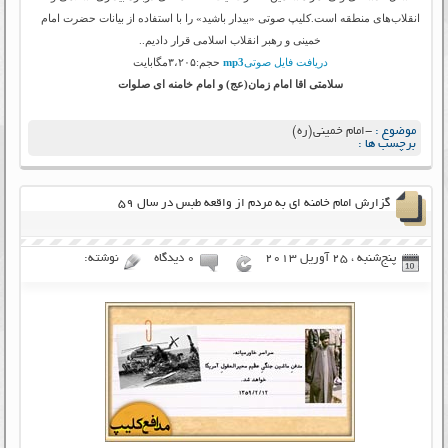
انقلاب‌های منطقه است.کلیپ صوتی «بیدار باشید» را با استفاده از بیانات حضرت امام
خمینی و رهبر انقلاب اسلامی قرار دادیم..
دریافت فایل صوتی
mp3
حجم:۳،۲۰۵مگابایت
سلامتی اقا امام زمان(عج) و امام خامنه ای صلوات
موضوع :
-امام خمینی(ره)
برچسب ها :
گزارش امام خامنه ای به مردم از واقعه طبس در سال ۵۹
پنج‌شنبه ، 25 آوریل 2013
۰ دیدگاه
نوشته: