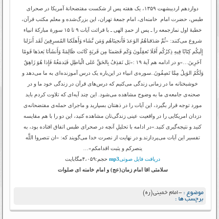
دوازدهم اردیبشهت ۱۳۵۹، یک هفته پس از شکست مفتضحانۀ آمریکا در صحرای
طبس، حضرت امام خامنه‌ای، امام جمعۀ تهران، این بزرگ‌شده و معلم مکتب قرآن،
خطبۀ اول نمازجمعه را ـ پس از حمدِ الهی ـ با قرائت آیات ۹ تا ۱۵ سورۀ مبارکۀ انبیاء
شروع می‌کنند: «ثُمَّ صَدَقناهُمُ الوَعدَ فَأَنجینَاهُم وَمَن نَّشَاء وَأَهلَکنا المُسرِفِینَ لَقَد أَنزَلنا
إِلَیکُم کِتَابًا فِیهِ ذِکرُکُم أَفَلَا تَعقِلُونَ وَکَم قَصَمنَا مِن قَریَةٍ کَانَت ظَالِمَةً وَأَنشَأنَا بَعدَها قَومًا
آخَرِینَ…»و در ادامه هم آیۀ ۱۹ :«بَل نَقذِفُ بِالحَقِّ عَلى الْباطِلِ فَیَدمَغُهُ فَإِذا هُوَ زَاهِقٌ
وَلَکُمُ الوَیلُ مِمَّا تَصِفُونَ..سوره‌ى انبیاء در این‌باره یک درس آموزنده‌اى به ما مى‌دهد و
خوشبختانه ما در زمانى زندگى مى‌کنیم که درس‌هاى قرآن در زندگى خود ما و در
صحنه‌ى جامعه‌ى ما به وضوح مشاهده مى‌شود. این چند آیه‌اى که تلاوت کردم باید
مورد توجه قرار بگیرد، این آیات را در ذهنتان بسپارید و ماجراى حمله‌ى مفتضحانه‌ى
دزدان امریکایى را در واقعیت عینى زندگى‌تان مشاهده کنید، این دو را با هم مقایسه
کنید و نتیجه‌گیرى کنید.»در ادامه با تحلیلِ آنچه در صحرای طبس اتفاق افتاده بود، به
تفسیر این آیات می‌پردازند.و در نهایت از نصرت خدا می‌گویند که: «ان تنصروا اللَّه
ینصرکم و یثبت اقدامکم»…
دریافت فایل صوتی
mp3
حجم:۴،۰۵۹مگابایت
سلامتی اقا امام زمان(عج) و امام خامنه ای صلوات
موضوع :
-امام خمینی(ره)
برچسب ها :