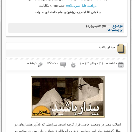
دریافت فایل صوتی
mp3
حجم:۲،۰۵۵مگابایت
سلامتی اقا امام زمان(عج) و امام خامنه ای صلوات
موضوع :
-امام خمینی(ره)
برچسب ها :
بیدار باشید
یکشنبه ، 21 جولای 2013
۰ دیدگاه
نوشته:
انقلاب مصر در وضعیت خاصی قرار گرفته است. شرایطی که یادآور هشدارهای دو
سال گذشته‌ی ولی امر مسلمین حضرت آیت‌الله خامنه‌ای درباره بیداری اسلامی و