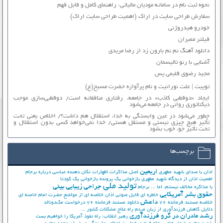
نحوه ثبت نام در سامانه مودیان مالیاتی: راهنمای کامل و قابل فهم
سفارش طراحی سایت در اراک (اهمیت طراحی سایت اراک)
خودرو هیدروژنی
فیلتر ممبران
دانلود آهنگ نم نم بارون زد از رضا مریدی
آشنایی با رنو تالیسمان
مجید رضوی قلبمی پس
توییت | علت نورانیت و نام پرآوازه حضرت مسیح(ع)
ایجاد «دوقطبی کاذب» در جامعه، رفتاری منافقانه است/ دوقطبی‌سازی موجب
دیکتاتوری روانی در جامعه می‌شود
چطور می‌شود در عین وابستگی به خدا، استقلال هم داشت؟/ اخلاص یعنی تحت
تأثیر هیچ چیزی نیستی و مستقل هستی/ خدا نمی‌خواهد کسی بدون استقلال و
تحت تأثیر جوّ، خوب بشود
برچسب‌ها
اربعین
اذان با صدای شهید مطهری
اصل مذاکرات
اظهارات تکان دهنده عباسی درباره برجام
اهمیت اذان از دیدگاه شهید مطهری
بازخوانی یک پرونده
بازخوانی یک کودتا
تولید ملی
جراحی زیبایی بینی
با مذاکره مخالف نیستم، اما ...
برجام
حقوق بشر آمریکایی
خاطره ای فایل صوتی اذان
خلاصه ای از مواضع حضرت امام خامنه ای
داعش
خلاصه مستند فرمانده 76
دانلود مستند فرمانده 76
درخواست مک‌دونالد
دلایل کاهش فرزندآوری از زبان مردم
راه علاج مشکلات کشور ...
رشد مادران در گرو فرزندآوری
رهبر انقلاب: راه نفوذ آمریکا را خواهیم بست