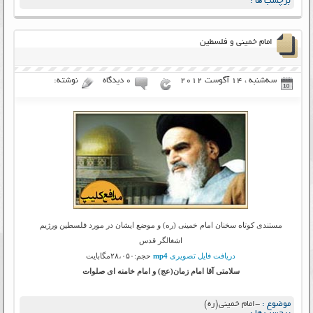
برچسب ها :
امام خمینی و فلسطین
سه‌شنبه ، 14 آگوست 2012
۰ دیدگاه
نوشته:
مستندی کوتاه سخنان امام خمینی (ره) و موضع ایشان در مورد فلسطین ورژیم
اشغالگر قدس
دریافت فایل تصویری
mp4
حجم:۲۸،۰۵۰مگابایت
سلامتی آقا امام زمان(عج) و امام خامنه ای صلوات
موضوع :
-امام خمینی(ره)