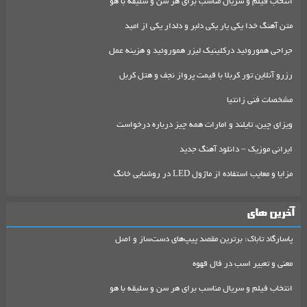
انتخاب فیلم و سریال مناسب برای هر سن و سلیقه با هو
متن آهنگ خدا یکی یار یکی دلبر و دلدار یکی از امید
جراحی هموروئید درکلینیک لیزر هموروئید و هزینه عمل
رزرو آنلاین تور کربلا با قیمت پرواز نجف و هتل کربل
مشخصات فنی زانتیا
ویزای چین، تایلند و امارات همه چیز درباره درخواست
ایرانی موزیک – دانلود آهنگ جدید
مزایا و معایب استفاده از ماژول LED در روشنایی خانگ
آخرین های
پاسارگاد تاباک: برترین مقصد پیپ‌های دست‌ساز و اصل
معنی و تعبیر اسب در فال قهوه
انتخاب فیلم و سریال مناسب برای هر سن و سلیقه با هو