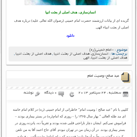
انسان‌سازی، هدف اصلی از بعثت انبیا
گزیده ای از بیانات ارزشمند حضرت امام خمینی (رضوان الله تعالی علیه) درباره هدف
اصلی از بعثت انبیاء الهی.
دانلود
موضوع :
-امام خمینی(ره)
برچسب ها :
انسان‌سازی، هدف اصلی از بعثت انبیا
,
هدف اصلی از بعثت انبیا
,
هدف اصلی از بعثت انبیاء الهی
عبد صالح-وصیت امام
سه‌شنبه ، 24 سپتامبر 2013
۰ دیدگاه
نوشته:
کلیپی با نام “عبد صالح ؛ وصیت امام” خاطراتی از امام خمینی (ره) در کلام امام خامنه
ای مد ظله العالی ” بهار سال ۱۳۶۵ را – روزى که امام(ره) در بستر بیمارى بودند –
فراموش نمى‌کنم. ایشان دچار ناراحتى قلبى شده بودند و تقریباً ده، پانزده روزى در
بستر بیمارى بودند. در آن زمان من در تهران نبودم. آقاى حاج احمد آقا به من تلفن
کردند و گفتند سریعاً به آن‌جا بیایید؛ فهمیدم که براى امام(ره) مسأله‌یى رخ داده