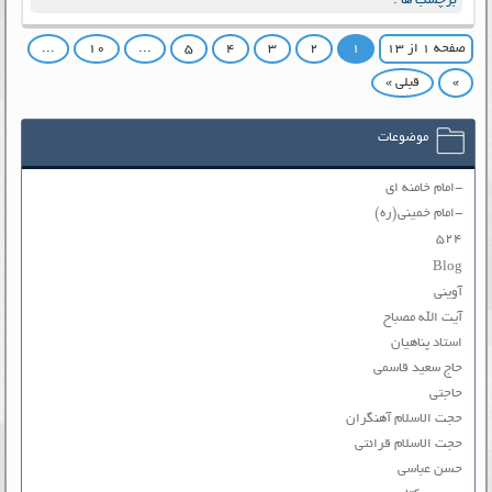
برچسب ها :
صفحه ۱ از ۱۳
۱
۲
۳
۴
۵
...
۱۰
...
»
قبلی »
موضوعات
-امام خامنه ای
-امام خمینی(ره)
۵۲۴
Blog
آوینی
آیت الله مصباح
استاد پناهیان
حاج سعید قاسمی
حاجتی
حجت الاسلام آهنگران
حجت الاسلام قرائتی
حسن عباسی