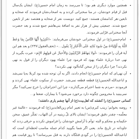
همچنین موارد دیگری هم بود؛ تا می‌رسد به زمان امام حسین(ع). ایشان یک‌سال
قبل از قیام خودشان، در منا سخنرانی کردند و به اصحاب‌شان فرمودند که صحابه و
تابعین-هر کدامشان هستند- جمع کنید. دویست نفر از صحابه و هفتصد نفر از تابعین
جمع شدند. جمعیتی بیش از هزار نفر به اضافۀ بنی‌هاشم جمع شدند و بعد حضرت
آنجا سخنرانی قرّایی فرمودند.
امام‌حسین(ع) در اولِ سخنرانی خودشان می‌فرمایند: «اعْتَبِرُوا أَیُّهَا النَّاسُ بِمَا وَعَظَ
اللَّهُ بِهِ أَوْلِیَاءَهُ مِنْ سُوءِ ثَنَائِهِ عَلَى الْأَحْبَارِ إِذْ یَقُول‏…» (تحف‌العقول/۲۳۷) و بعد هم این
آیۀ قرآن را فرمودند: «لَولا یَنهاهُمُ الرَّبّانِیّونَ وَالأَحبارُ عَن قَولِهِمُ الإِثمَ» عبرت بگیرید از
نهی خدا دربارۀ علماء یهود که فرمود چرا علماء یهود دیگران را از قول بد نهی
نکردند؟ چرا دیگران را از سخن گناه‌آلود نهی نکردند؟
آن نهی‌ای که امام حسین(ع) انجام دادند، اگر به آن توجه شده بود کربلا به‌پا نمی‌شد
و اباعبدالله الحسین(ع) قطعه قطعه نمی‌شد. حضرت از سکوت علماء نهی کردند و
فرمودند «مردم به شما احترام می‌گذارند» چرا این احترام‌تان را خرج نمی‌کنید؟ مگر
نمی‌بینید با محرومین چگونه دارد برخورد می‌شود؟ با بیماران، ضعفا و…
کسانی حسین(ع) را کشتند که اهل‌بیت(ع) از آنها چشم یاری داشتند!
روضه بخوانم؛ زینب کبری(س) به تعبیر امام زین‌العابدین(ع) که فرمودند «عالمۀ غیر
معلّمه» چقدر دقیق فرمودند! ایشان بالای تلّ زینبیه در آن التهاب، تفکّر عمیق، سخن
حکیمانه و محکم و البته توأم با آرامشِ خودشان را فراموش نکردند و حرفی زدند که
جاودانه در تاریخ ماند. یعنی اگر شما بگویید کدام جمله مناسب لحظه‌ای است که
اباعبدالله الحسین(ع) را در گودی قتلگاه دارند به قتل می‌رسانند؟ تا روز قیامت هم