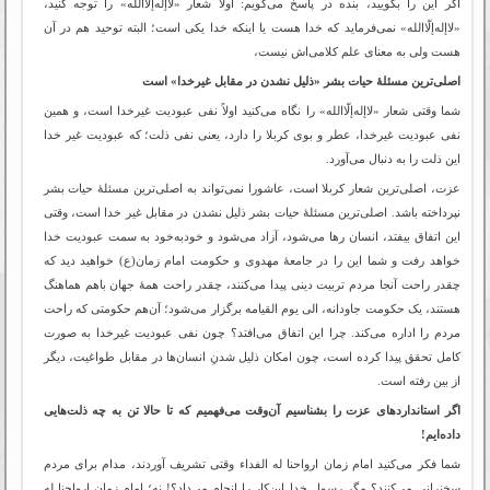
اگر این را بگویید، بنده در پاسخ می‌گویم: اولاً شعار «لاإله‌إلّاالله» را توجه کنید،
«لاإله‌إلّاالله» نمی‌فرماید که خدا هست یا اینکه خدا یکی است؛ البته توحید هم در آن
هست ولی به معنای علم کلامی‌اش نیست،
اصلی‌ترین مسئلۀ حیات بشر «ذلیل نشدن در مقابل غیرخدا» است
شما وقتی شعار «لاإله‌إلّاالله» را نگاه می‌کنید اولاً نفی عبودیت غیرخدا است، و همین
نفی عبودیت غیرخدا، عطر و بوی کربلا را دارد، یعنی نفی ذلت؛ که عبودیت غیر خدا
این ذلت را به دنبال می‌آورد.
عزت، اصلی‌ترین شعار کربلا است، عاشورا نمی‌تواند به اصلی‌ترین مسئلۀ حیات بشر
نپرداخته باشد. اصلی‌ترین مسئلۀ حیات بشر ذلیل نشدن در مقابل غیر خدا است، وقتی
این اتفاق بیفتد، انسان رها می‌شود، آزاد می‌شود و خودبه‌خود به سمت عبودیت خدا
خواهد رفت و شما این را در جامعۀ مهدوی و حکومت امام زمان(ع) خواهید دید که
چقدر راحت آنجا مردم تربیت دینی پیدا می‌کنند، چقدر راحت همۀ جهان باهم هماهنگ
هستند، یک حکومت جاودانه، الی یوم القیامه برگزار می‌شود؛ آن‌هم حکومتی که راحت
مردم را اداره می‌کند. چرا این اتفاق می‌افتد؟ چون نفی عبودیت غیرخدا به صورت
کامل تحقق پیدا کرده است، چون امکان ذلیل شدنِ انسان‌ها در مقابل طواغیت، دیگر
از بین رفته است.
اگر استانداردهای عزت را بشناسیم آن‌وقت می‌فهمیم که تا حالا تن به چه ذلت‌هایی
داده‌ایم!
شما فکر می‌کنید امام زمان ارواحنا له الفداء وقتی تشریف آوردند، مدام برای مردم
سخنرانی می‌کنند؟ مگر رسول خدا این‌کار را انجام می‌داد؟! نه؛ امام زمان ارواحنا له