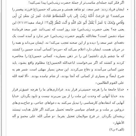
اگر فکر کنید جمله‌ای مناسب‌تر از جملۀ حضرت زینب(س) پیدا نمی‌کنید!
ایشان فریاد زدند: عمر سعد، تو شاهد هستی و می‌بینی که حسین(ع) فرزند پیغمبر را
می‌کشند؟ (وَ خَرَجَتْ أُخْتُهُ زَیْنَبُ إِلَى بَابِ الْفُسْطَاطِ فَنَادَتْ عُمَرَ بْنَ سَعْدِ بْنِ أَبِی
وَقَّاصٍ وَیْحَکَ یَا عُمَرُ أَ یُقْتَلُ أَبُو عَبْدِ اللَّهِ وَ أَنْتَ تَنْظُرُ إِلَیْهِ؟!؛ ارشاد مفید/۲/۱۱۲) این
یعنی چه؟ یعنی حضرت زینب(س) چند روز است که نمی‌دانند عمر سعد فرماندۀ
سپاه دشمن است؟ معاذالله بگوییم حضرت زینب(س) خبر ندارد و آمده است یک
دفعه‌ای عمر سعد را دیده و از این صحنه تعجب می‌کند! نه، ایشان می‌داند و همه را
در جریان هست. ایشان دارد اعلام می‌کند که «مردم! کسانی آمدند حسین را کشتند
که ما چشم یاری داشتیم! این را در ذهن بسپارید» کسانی حسین(ع) را محاصره
کردند و کشتند که اگر می‌خواست اباعبدالله الحسین(ع) مظلوم واقع بشود، باید
چنین کسانی می‌آمدند و دفاع می‌کردند. این سخن بسیار مهمّی است. شمر هم به
شرح ایضاً! و بسیاری از کسانی که آنجا بودند، از شام نیامده بودند. «ألا لعنة الله
علی القوم الظالمین»
خدایا جامعۀ ما را هرچه حسینی‌تر قرار بده. عزاداری‌های ما را هرچه عمیق‌تر قرار
بده. خدایا آنهایی که وحدت این ملت را از بین می‌برند نیست و نابود بگردان. خدایا
آنهایی که انتقادهای کارشناسی را تبدیل می‌کنند به دعواهای جناحی، و جناح‌بندی‌های
دروغین بر ملت و بر فضای سیاسی جامعه تحمیل می‌کنند اگر قابل هدایت نیستند
ریشه‌کن بگردان. در فرج مولایمان تعجیل بفرما. «و صلّی الله علی محمدٍ و آله
الأطهار»
(الف۲-ن۲)