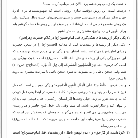
داشتند، یک زمانی بنی‌هاشم برده الآن هم بنی‌امیه بُرده است!
درست است این روش دوقطبی‌سازی روشی است که صهیونیست‌ها برای ادارۀ
جهان به‌کار می‌گیرند و بی‌بی‌سی خبیث و بی‌بی‌سی‌چی‌های خبیث دنبال می‌کنند، ولی
یک روش منسوخ قدیمی است. ان‌شاءالله هر موقع از این روش‌ها فاصله گرفتیم باید
برای ظهور قریب‌الوقوع، منتظرتر و آماده‌تر باشیم.
۲٫ یکی دیگر از ریشه‌های شکل‌گیری قتل امام‌حسین(ع) در کلام حضرت زهرا(س)
یکی دیگر از ریشه‌ها و مقدمات قتل اباعبدالله الحسین(ع) را در سخن حضرت
زهرای اطهر(س) می‌توانیم ببینیم. ایشان دو ویژگی برای مردم مدینه برشمردند که
این دو ویژگی‌ یکی از ریشه‌های قتل اباعبدالله الحسین(ع) است. ) یک ویژگی این
است که فرمود: «مَعَاشِرَ الْمُسْلِمِینَ الْمُسْرِعَةَ إِلَى قِیلِ الْبَاطِلِ» (احتجاج/ج۱/ص۱۰۶)
شما وقتی سخن باطل را می‌شنوید، به سوی سخن باطل با سرعت بیشتری می‌روید
تا سخن حق!
و بعد فرمود: «الْمُغْضِیَةَ عَلَى الْفِعْلِ الْقَبِیحِ الْخَاسِر»؛ ویژگی دوم این است که فعل
قبیح خاسر را می‌بینید و چشم‌پوشی می‌کنید. کلمۀ «خاسر» در اینجا یعنی فعل قبیحی
که به جامعه ضرر می‌زند. خیلی وقت‌ها اگر انسان از کسی، افعال قبیحی دید باید آن
را پنهان کند و ستّارالعیوب باشد. اما شما وقتی یک «فعل قبیح خاسر و ضررزننده»
می‌بینید، چشم‌پوشی می‌کنید و ندیده می‌گیرید. جامعه‌ای که وصفش این است که
حضرت زهرا(س) می‌فرماید، این جامعه به جایی می‌رسد که اباعبدالله الحسین(ع)
را به قتل می‌رساند.
۳٫ «کوتاه‌آمدن از مُرّ حق» و «عدم توهینِ باطل» از ریشه‌های قتل امام‌حسین(ع) است