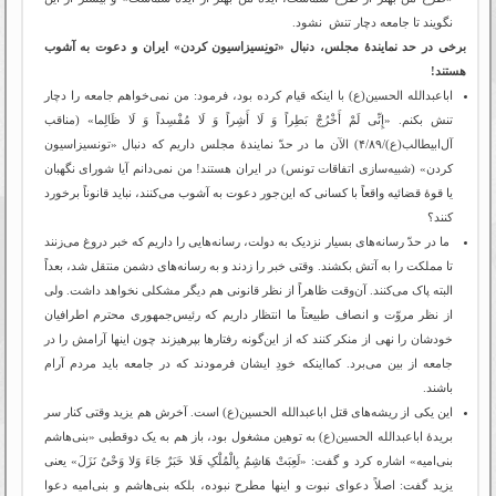
نگویند تا جامعه دچار تنش نشود.
برخی در حد نمایندۀ مجلس، دنبال «تونِسیزاسیون کردن» ایران و دعوت به آشوب
هستند!
اباعبدالله الحسین(ع) با اینکه قیام کرده بود، فرمود: من نمی‌خواهم جامعه را دچار
تنش بکنم. «إِنِّی لَمْ أَخْرُجْ بَطِراً وَ لَا أَشِراً وَ لَا مُفْسِداً وَ لَا ظَالِما» (مناقب
آل‌ابیطالب(ع)/۴/۸۹) الآن ما در حدّ نمایندۀ مجلس داریم که دنبال «تونسیزاسیون
کردن» (شبیه‌سازی اتفاقات تونس) در ایران هستند! من نمی‌دانم آیا شورای نگهبان
یا قوۀ قضائیه واقعاً با کسانی که این‌جور دعوت به آشوب می‌کنند، نباید قانوناً برخورد
کنند؟
ما در حدّ رسانه‌های بسیار نزدیک به دولت، رسانه‌هایی را داریم که خبر دروغ می‌زنند
تا مملکت را به آتش بکشند. وقتی خبر را زدند و به رسانه‌های دشمن منتقل شد، بعداً
البته پاک می‌کنند. آن‌وقت ظاهراً از نظر قانونی هم دیگر مشکلی نخواهد داشت. ولی
از نظر مروّت و انصاف طبیعتاً ما انتظار داریم که رئیس‌جمهوری محترم اطرافیان
خودشان را نهی از منکر کنند که از این‌گونه رفتارها بپرهیزند چون اینها آرامش را در
جامعه از بین می‌برد. کمااینکه خودِ ایشان فرمودند که در جامعه باید مردم آرام
باشند.
این یکی از ریشه‌های قتل اباعبدالله الحسین(ع) است. آخرش هم یزید وقتی کنار سر
بریدۀ اباعبدالله الحسین(ع) به توهین مشغول بود، باز هم به یک دوقطبی «بنی‌هاشم
بنی‌امیه» اشاره کرد و گفت: «لَعِبَتْ هَاشِمُ بِالْمُلْکِ فَلا خَبَرٌ جَاءَ وَلا وَحْیٌ نَزَلَ» یعنی
یزید گفت: اصلاً دعوای نبوت و اینها مطرح نبوده، بلکه بنی‌هاشم و بنی‌امیه دعوا