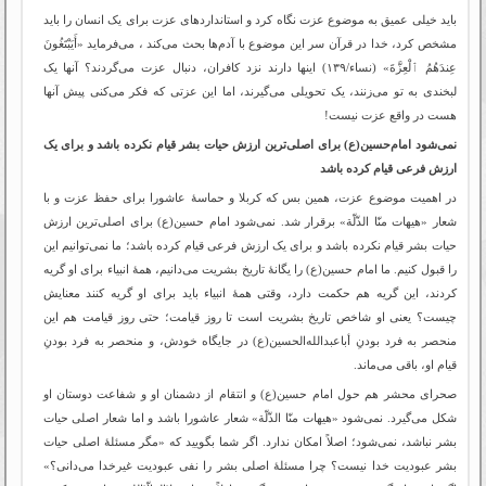
باید خیلی عمیق به موضوع عزت نگاه کرد و استانداردهای عزت برای یک انسان را باید
مشخص کرد، خدا در قرآن سر این موضوع با آدم‌ها بحث می‌کند ، می‌فرماید «أَیَبْتَغُونَ
عِندَهُمُ ٱلْعِزَّةَ» (نساء/۱۳۹) اینها دارند نزد کافران، دنبال عزت می‌گردند؟ آنها یک
لبخندی به تو می‌زنند، یک تحویلی می‌گیرند، اما این عزتی که فکر می‌کنی پیش آنها
هست در واقع عزت نیست!
نمی‌شود امام‌حسین‌‌(ع) برای اصلی‌ترین ارزش حیات بشر قیام نکرده باشد و برای یک
ارزش فرعی قیام کرده باشد
در اهمیت موضوع عزت، همین بس که کربلا و حماسۀ عاشورا برای حفظ عزت و با
شعار «هیهات منّا الذّلّة» برقرار شد. نمی‌شود امام حسین‌‌(ع) برای اصلی‌ترین ارزش
حیات بشر قیام نکرده باشد و برای یک ارزش فرعی قیام کرده باشد؛ ما نمی‌توانیم این
را قبول کنیم. ما امام حسین(ع) را یگانۀ تاریخ بشریت می‌دانیم، همۀ انبیاء برای او گریه
کردند، این گریه هم حکمت دارد، وقتی همۀ انبیاء باید برای او گریه کنند معنایش
چیست؟ یعنی او شاخص تاریخ بشریت است تا روز قیامت؛ حتی روز قیامت هم این
منحصر به فرد بودنِ أباعبدالله‌الحسین(ع) در جایگاه خودش، و منحصر به فرد بودنِ
قیام او، باقی می‌ماند.
صحرای محشر هم حول امام حسین‌‌(ع) و انتقام از دشمنان او و شفاعت دوستان او
شکل می‌گیرد. نمی‌شود «هیهات منّا الذّلّة» شعار عاشورا باشد و اما شعار اصلی حیات
بشر نباشد، نمی‌شود؛ اصلاً امکان ندارد. اگر شما بگویید که «مگر مسئلۀ اصلی حیات
بشر عبودیت خدا نیست؟ چرا مسئلۀ اصلی بشر را نفی عبودیت غیرخدا می‌دانی؟»