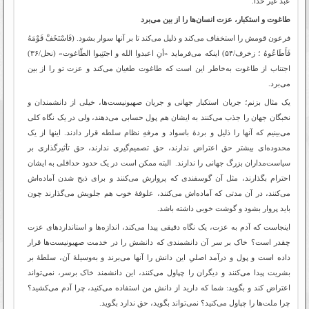
عبد غیر خدا.
طاغوت و استکبار، عزت انسان‌ها را از بین می‌برد
فرعون قومش را استخفاف می‌کند و ذلیل می‌کند تا بر آنها سوار بشود. (فَاسْتَخَفَّ قَوْمَهُ
فَأَطَاعُوهُ ؛ زخرف/۵۴) اینکه می‌فرماید «أنِ اعبدوا الله و اجتَنِبوا الطّاغوت» (نحل/۳۶)
اجتناب از طاغوت به‌خاطر این است که طاغوت طغیان می‌کند و عزت تو را از بین
می‌برد.
یک مثال بزنم؛ جریان استکبار جهانی و جریان صهیونیست‌ها، خیلی از دانشمندان و
نخبگان جهان را جذب می‌کنند به ایشان هم پول حسابی می‌دهند، ولی در یک نگاه کلی
می‌بینیم که آنها را ذلیل و بردۀ باسواد و مرفهِ نظام سلطه قرار دادند. اینها از یک
محدوده‌ای بیشتر حق اعتراض ندارند، حق تصمیم‌گیری ندارند، حق تأثیرگذاری بر
سیاست‌مداران بزرگ جهانی را ندارند. البته ممکن است در یک حدود حداقلی به ایشان
احترام بگذارند، مثل آن گوسفندی که پروارش می‌کنند و برای ذبح شدن آماده‌اش
می‌کنند، در آن مدتی که آماده‌اش می‌کنند، علوفۀ خوب هم جلویش می‌گذارند چون
باید پروار بشود و گوشت خوبی داشته باشد.
اینجاست که آدم به عزت، یک نگاه دقیقی پیدا می‌کند، اندازه‌ها و استانداردهای عزت
چقدر است؟ خاک بر سر آن دانشمندی که دانشش را در خدمت صهیونیست‌ها قرار
داده است و پول و درآمد اصلیِ این دانش را آنها می‌برند و به‌وسیلۀ آن، سلطۀ بر
بشریت پیدا می‌کنند و دیگران را چپاول می‌کنند، این دانشمند خاک‌ برسر، نمی‌تواند
اعتراض کند و بگوید: شما که دارید از دانش من استفاده می‌کنید، چرا آدم می‌کشید؟
چرا ملت‌ها را چپاول می‌کنید؟ نمی‌تواند بگوید، حق ندارد بگوید.