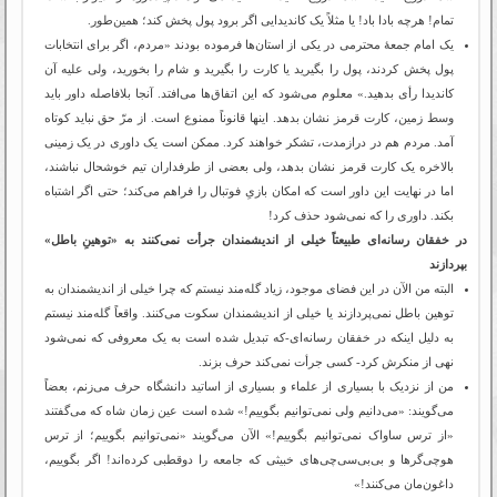
تمام! هرچه بادا باد! یا مثلاً یک کاندیدایی اگر برود پول پخش کند؛ همین‌طور.
یک امام جمعۀ محترمی در یکی از استان‌ها فرموده بودند «مردم، اگر برای انتخابات
پول پخش کردند، پول را بگیرید یا کارت را بگیرید و شام را بخورید، ولی علیه آن
کاندیدا رأی بدهید.» معلوم می‌شود که این اتفاق‌ها می‌افتد. آنجا بلافاصله داور باید
وسط زمین، کارت قرمز نشان بدهد. اینها قانوناً ممنوع است. از مرّ حق نباید کوتاه
آمد. مردم هم در درازمدت، تشکر خواهند کرد. ممکن است یک داوری در یک زمینی
بالاخره یک کارت قرمز نشان بدهد، ولی بعضی از طرفداران تیم خوشحال نباشند،
اما در نهایت این داور است که امکان بازیِ فوتبال را فراهم می‌کند؛ حتی اگر اشتباه
بکند. داوری را که نمی‌شود حذف کرد!
در خفقان رسانه‌ای طبیعتاً خیلی از اندیشمندان جرأت نمی‌کنند به «توهینِ باطل»
بپردازند
البته من الآن در این فضای موجود، زیاد گله‌مند نیستم که چرا خیلی از اندیشمندان به
توهین باطل نمی‌پردازند یا خیلی از اندیشمندان سکوت می‌کنند. واقعاً گله‌مند نیستم
به دلیل اینکه در خفقان رسانه‌ای-که تبدیل شده است به یک معروفی که نمی‌شود
نهی از منکرش کرد- کسی جرأت نمی‌کند حرف بزند.
من از نزدیک با بسیاری از علماء و بسیاری از اساتید دانشگاه حرف می‌زنم، بعضاً
می‌گویند: «می‌دانیم ولی نمی‌توانیم بگوییم!» شده است عین زمان شاه که می‌گفتند
«از ترس ساواک نمی‌توانیم بگوییم!» الآن می‌گویند «نمی‌توانیم بگوییم؛ از ترس
هوچی‌گرها و بی‌بی‌سی‌چی‌های خبیثی که جامعه را دوقطبی کرده‌اند! اگر بگوییم،
داغون‌مان می‌کنند!»