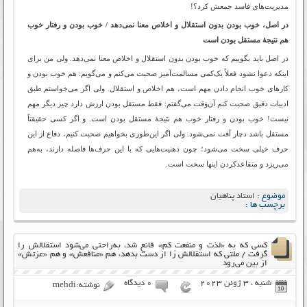
مدیریت‌های فاسد جمعش کرد؟!
در اصل، خوب بودن بدون استقلال و اخلاص معنا نمی‌دهد / خوب بودن و رفتار خوب
هم نتیجۀ مستقل بودن است
در اصل باید بگوییم که خوب بودن بدون استقلال و اخلاص معنا نمی‌دهد. ولی من برای
اینکه دعوا نشود فعلاً یک‌کمی مسالمت‌آمیز‌ صحبت می‌کنم و می‌گویم: هم خوب بودن و
کارهای خوب انجام دادن مهم است، هم اخلاص و استقلال. ولی اگر می‌خواستم طبق
ادبیات دقیق صحبت کنم آن‌وقت می‌گفتم: فقط مستقل بودن ارزش دارد چیز دیگر مهم
نیست! خوب بودن و رفتار خوب هم نتیجۀ مستقل بودن است. و اگر کسی حقیقتاً
مستقل باشد دچار آفت نمی‌شود. ولی اگر این‌طوری بخواهیم صحبت کنیم، دفاع از این
حرف خیلی سخت می‌شود؛ چون ذهنیت‌هایی که با این حرف‌ها فاصله دارند، به‌هم
می‌ریزد و متقاعدکردن اینها سخت است.
موضوع :
استاد پناهیان
برچسب ها :
کسی که به «لذت و منفعتِ کم» قانع شد، به‌راحتی می‌شود استقلالش را
گرفت / ملتی که استقلالش را از دست بدهد، هم «منافعش» و هم «عزتش»
از بین می‌رود
شنبه ، 3 ژوئن 2023
۰ دیدگاه
نوشته:mehdi