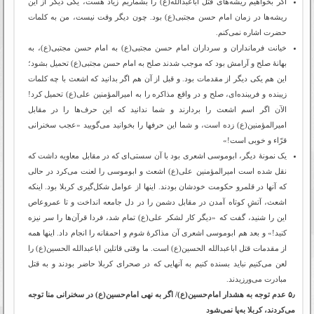
اگر بخواهیم ریشه‌های قتل اباعبدالله(ع) را بشماریم زیاد هست، یکی دیگر از این
ریشه‌ها در زمان امام حسن مجتبی(ع) بود. چون دیگر وقت نیست، من به کلمات
حضرت اشاره نمی‌کنم.
خیانت فرمانداران و سرداران امام حسن مجتبی(ع) به امام حسن مجتبی(ع)، به
بهانۀ صلح و آرامش بود که موجب شدند صلح به امام حسن مجتبی(ع) تحمیل بشود؛
این هم یکی دیگر از مقدمات بود. و قبل از آن هم اگر بدانید که اشعث با چه کلمات
زیبنده و فریبنده‌ای، صلح و در واقع مذاکره را به امیرالمؤمنین علی(ع) تحمیل کرد!
الآن اگر اسم اشعث را بردارند و شما ندانید که این حرف‌ها را در مقابل
امیرالمؤمنین(ع) زده است، و شما این حرفها را بخوانید می‌گویید «عجب سخنرانی
قرّاء و خوبی است!»
یک نمونۀ دیگر، ابوموسی اشعری بود با آن سستی‌ای که در مقابل معاویه داشت که
نقل شده است امیرالمؤمنین علی(ع) اشعث و ابوموسی را لعنت می‌کرد در حالی
که آنها در قلمرو حکومت خودشان بودند. اینها از عوامل شکل‌گیری کربلا بود. اینکه
اشعث، آتشِ کوتاه آمدن در مقابل دشمن را در دل جامعه انداخت و تا عمروعاص
این را شنید، گفت که «دیگر کار لشکر علی(ع) تمام شد، فردا قرآن‌ها را سر نیزه
کنید!» و بعد هم ابوموسی اشعری آن مذاکرۀ شوم و احمقانه را انجام داد. اینها همه
از مقدمات قتل اباعبدالله الحسین(ع) است. ما وقتی قاتلین اباعبدالله الحسین(ع) را
لعن می‌کنیم نباید بسنده کنیم به آنهایی که در صحرای کربلا حاضر بودند و به قتل
مبادرت می‌ورزیدند.
۵٫ عدم توجه به هشدار امام‌حسین(ع)/ اگر به نهی امام‌حسین(ع) در سخنرانی منا توجه
می‌کردند، کربلا به‌پا نمی‌شود