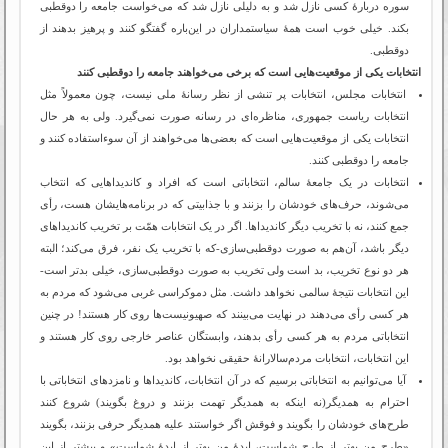
سوره دربارۀ کسی نازل شد و به دلیلی نازل شد که می‌خواست جامعه را دوقطبی
بکند. خیلی خوب است همۀ سیاستمداران در این‌باره گفتگو کنند و پرهیز بدهند از
دوقطبی.
انتخابات یکی از موقعیت‌هایی است که برخی می‌‌خواهند جامعه را دوقطبی کنند
انتخابات مجلس، انتخابات پر تنشی از نظر رسانۀ ملی نیست، چون معمولاً مثل
انتخابات ریاست جمهوری، مناظره‌ای در رسانه صورت نمی‌گیرد. ولی به هر حال
انتخابات یکی از موقعیت‌هایی است که بعضی‌ها می‌خواهند از آن سوءاستفاده کنند و
جامعه را دوقطبی کنند.
انتخابات در یک جامعۀ سالم، انتخاباتی است که افراد و کاندیداهایی که انتخاب
می‌شوند، حرف‌های خودشان را بزنند و با جذابیتی که در برنامه‌هایشان هست، رأی
جمع کنند، نه با تخریب دیگر کاندیداها. اگر در یک انتخابات همّت بر تخریب کاندیداهای
دیگر باشد، آن‌هم به صورت دوقطبی‌سازی-که با تخریب یک نفر، فرق می‌کند؛ البته
هر دو نوع تخریب، بد است ولی تخریب به صورت دوقطبی‌سازی، خیلی بدتر است-
این انتخابات نتیجۀ سالمی نخواهد داشت. مثل دموکراسی غربی می‌شود که مردم به
هر کسی رأی می‌دهند در نهایت می‌بینند که صهیونیست‌ها روی کار هستند! در چنین
انتخاباتی مردم به هر کسی رأی بدهند، وابستگان عناصر خارجی روی کار هستند و
این انتخابات، انتخابات مردم‌سالارانۀ حقیقی نخواهد بود.
آیا می‌توانیم به انتخاباتی برسیم که در آن انتخابات، کاندیداها و نامزدهای انتخاباتی با
احترام به همدیگر(نه اینکه به همدیگر تهمت بزنند و دروغ بگویند) شروع کنند
طرح‌های خودشان را بگویند و فوقش اگر خواستند علیه همدیگر حرفی بزنند، بگویند
«طرح من بهتر از طرح شماست، ایدۀ من بهتر از ایدۀ شماست» و بیشتر از این