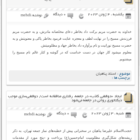
یکشنبه ، 4 ژوئن 2023
۰ دیدگاه
نوشته:mehdi
خداوند به حضرت مریم برکت داد بخاطر دعای مخلصانه مادرش، و به حضرت مریم
فرزندش مسیح را در نهایت لطف و معجزه عنایت فرمود بخاطر پاکی و معنویتش و به
حضرت مسیح نورانیت و نام پرآوازه داد بخاطر جهاد و مظلومیتش.
معلوم میشود کار جهان در دست خداست که در گوشه و کنار عالم نام مسیح را
میشنویم.
موضوع :
استاد پناهیان
برچسب ها :
ایجاد «دوقطبی کاذب» در جامعه، رفتاری منافقانه است/ دوقطبی‌سازی موجب
دیکتاتوری روانی در جامعه می‌شود
شنبه ، 3 ژوئن 2023
۰ دیدگاه
نوشته:mehdi
حجت‌الاسلام علیرضا پناهیان در سخنرانی پیش از خطبه‌های نماز جمعه تهران، به ذکر
ریشه‌های شکل‌گیری مظلومیت امام‌حسین(ع) پرداخت و «پنج مورد از مقدمات