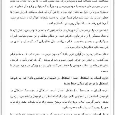
مشاهده کنید، مطالعه کنید و نمونه‌برداری کنید. همین کسانی که من به ایشان می‌گویم
«بی‌بی‌سی‌چی‌های خبیث» یا خود بی‌بی‌سی و «وی‌اُ اِ» که اینها در واقع مثل همان خنجر
هستند؛ مردم را اغوا می‌کنند، البته مردم ظاهراً آزادانه عمل می‌کنند. امروز انسان‌ها
چطور می‌توانند علیه ستم قیام کنند؟ چون این دشنۀ تبلیغات اغواگرانه تا دسته در سینۀ
آدم‌ها فرو رفته است لذا دیگر زور ندارند که قیام کنند.
البته مردم دنیا باز هم مثل آن قهرمان فیلم گلادیاتور که با همان ناتوانی‌اش، تلاش کرد تا
پادشاه ستمگر را از پا در بیاورد، کم‌کم علیه این نظام سلطه و این نظام سیاسی لیبرال
دموکراسیِ منحط و منحوس، قیام می‌کنند. مثل تظاهراتی که یک سال و اندی در
فرانسه علیه نظام‌شان انجام می‌دادند.
مقام معظم رهبری در اولین فراز بیانیۀ گام دوم فرمودند: «هر ملتی علیه ظلم قیام
نمی‌کند…» و چقدر این حرف عمیق است و بعد فرمودند «اگر هم قیام بکند در قیامش
باقی نمی‌ماند و انقلاب خودش را حفظ نمی‌کند» ولی این دو ویژگی در مورد مردم ما
هست.
عزتِ انسان به استقلال است؛ استقلال در فهمیدن و تشخیص دادن/خدا می‌خواهد
استقلال ما در جریان بندگی حفظ بشود
عزتِ انسان به چیست؟ به استقلال انسان است. استقلال در چیست؟ استقلال در
فهمیدن، استقلال در تشخیص دادن. برای اینکه استقلال در فهمیدن و تشخیص دادن رخ
بدهد، پیامبر گرامی اسلام(ص) زیاد نباید توضیح بدهد، زیاد نباید تبلیغات بکند، زیاد نباید
حق را روشن کند، زیاد نباید معجزه بیاورد.
ما یک احساس وابستگی به خدا داریم و این وابستگی را حتی باید تقویتش هم بکنیم، اما