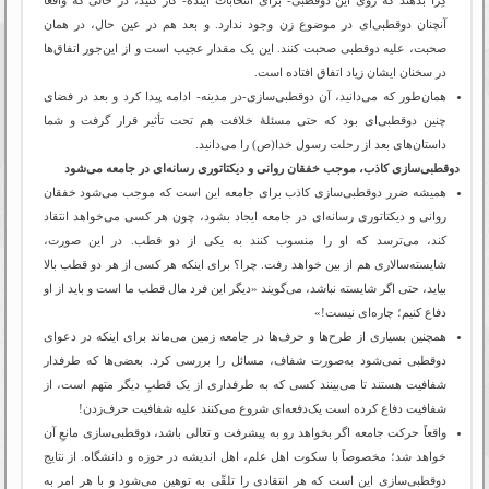
آنچنان دوقطبی‌ای در موضوع زن وجود ندارد. و بعد هم در عین حال، در همان
صحبت، علیه دوقطبی صحبت کنند. این یک مقدار عجیب است و از این‌جور اتفاق‌ها
در سخنان ایشان زیاد اتفاق افتاده است.
همان‌طور که می‌دانید، آن دوقطبی‌سازی-در مدینه- ادامه پیدا کرد و بعد در فضای
چنین دوقطبی‌ای بود که حتی مسئلۀ خلافت هم تحت تأثیر قرار گرفت و شما
داستان‌های بعد از رحلت رسول خدا(ص) را می‌دانید.
دوقطبی‌سازی کاذب، موجب خفقان روانی و دیکتاتوری رسانه‌ای در جامعه می‌شود
همیشه ضرر دوقطبی‌سازی کاذب برای جامعه این است که موجب می‌شود خفقان
روانی و دیکتاتوری رسانه‌ای در جامعه ایجاد بشود، چون هر کسی می‌خواهد انتقاد
کند، می‌ترسد که او را منسوب کنند به یکی از دو قطب. در این صورت،
شایسته‌سالاری هم از بین خواهد رفت. چرا؟ برای اینکه هر کسی از هر دو قطب بالا
بیاید، حتی اگر شایسته نباشد، می‌گویند «دیگر این فرد مال قطب ما است و باید از او
دفاع کنیم؛ چاره‌ای نیست!»
همچنین بسیاری از طرح‌ها و حرف‌ها در جامعه زمین می‌ماند برای اینکه در دعوای
دوقطبی نمی‌شود به‌صورت شفاف، مسائل را بررسی کرد. بعضی‌ها که طرفدار
شفافیت هستند تا می‌بینند کسی که به طرفداری از یک قطبِ دیگر متهم است، از
شفافیت دفاع کرده است یک‌دفعه‌ای شروع می‌کنند علیه شفافیت حرف‌زدن!
واقعاً حرکت جامعه اگر بخواهد رو به پیشرفت و تعالی باشد، دوقطبی‌سازی مانعِ آن
خواهد شد؛ مخصوصاً با سکوت اهل علم، اهل اندیشه در حوزه و دانشگاه. از نتایج
دوقطبی‌سازی این است که هر انتقادی را تلقّی به توهین می‌شود و با هر امر به