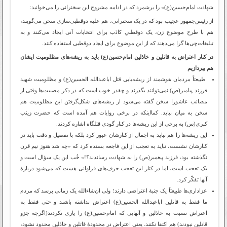
شهادت امام‌حسین(ع)» را برشمرد که در ادامه مشروح این سخنرانی را می‌خوانید:
از رئیس‌جمهور عجیب بود که در یک سخنرانی، هم علیه دوقطبی‌سازی سخن می‌گویند،
هم با طرح موضوع زن، یک دوقطبیِ کاذب برای انتخابات آتی ایجاد می‌کنند و به
تبلیغات‌چی‌ها گرا می‌دهند که از این موضوع برای ایجاد دوقطبی استفاده کنند.
در کنار اعتراض به قاتلین و خاذلین امام‌حسین(ع) باید به ریشه‌های مظلومیت ایشان
هم بپردازیم
طبیعتاً مردمان هوشمند از ریشه‌یابی قتل اباعبدالله الحسین(ع) و مظلومیت شهید
فرزند پیامبر(ص) نمی‌توانند بگذرند و چقدر خوب است که در ذکر مصیبت‌ها وقتی از
مصائب عاشورا سخن گفته می‌شود از ریشه‌های شکل‌گرفتن این مظلومیت هم
سخن به میان بیاید. کمااینکه در برخی روایات هم آمده است که حضرت زینب
کبری(س) به برخی از این ریشه‌ها در کنار گودی قتلگاه اشاره کردند.
این ریشه‌ها را هم نباید به اجمال از کنارشان عبور کرد بلکه با تفصیل و دقت باید در
کنارشان نشست، نباید به تعجب از این فاجعه بسنده کرد که «چه شد هنوز نیم قرن
نگذشته بود، فرزند پیغمبر(ص) را به شهادت رساندند؟!» خُب این یک سؤال است و
یک تعجب است، اما در کنار این تعجب حرف‌های فراوانی هست که می‌شود دربارۀ
آنها تفکّر کرد.
عزاداری‌ها طبیعتاً یک جنبۀ اعتراضی دارند؛ ولی ان‌شاءالله یک زمانی برسد که مردم
ما فقط به قاتلین اباعبدالله الحسین(ع) اعتراض نداشته باشند و حتی فقط به
اعتراض نسبت به خاذلین و آنهایی که امام‌حسین(ع) را یاری نکردند(اگرچه جزو
قاتلین نبودند) هم اکتفا نکنند. یعنی اعتراض در محدودۀ قاتلین و خاذلین محدود نشود،