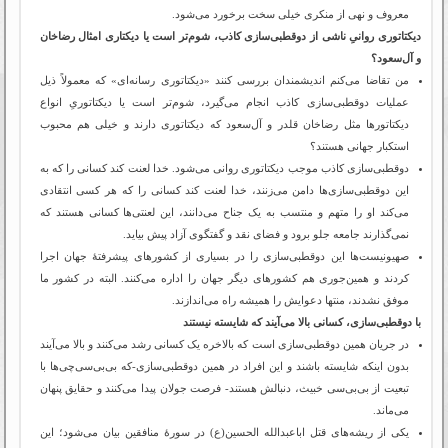
معروف و نهی از منکری خیلی سخت برخورد می‌شود.
دیکتاتوری روانیِ ناشی از دوقطبی‌سازی کاذب، شوم‌تر است یا دیکتاری امثال رضاخان
و آل‌سعود؟
من تقاضا می‌کنم اندیشمندان بررسی کنند «دیکتاتوری رسانه‌ای» که معمولاً ذیل
عملیات دوقطبی‌سازی کاذب انجام می‌گیرد، شوم‌تر است یا دیکتاتوریِ انواع
دیکتاتورها مثل رضاخان قلدر و آل‌سعود که دیکتاتوری دارند و خیلی هم محبوب
استکبار جهانی هستند؟
دوقطبی‌سازی کاذب موجب دیکتاتوری روانی می‌شود. خدا لعنت کند کسانی را که به
این دوقطبی‌سازی‌ها دامن می‌زنند، خدا لعنت کند کسانی را که هر کسی انتقادی
می‌کند او را متهم و منتسب به یک جناح می‌دانند، این لعنتی‌ها کسانی هستند که
نمی‌گذارند جامعه جلو برود و فضای نقد و گفتگوی آزاد پیش بیاید.
صهیونیست‌ها این دوقطبی‌سازی را در بسیاری از کشورهای پیشرفتۀ جهان اجرا
کردند و همین‌جوری هم کشورهای دیگر جهان را اداره می‌کنند. البته در کشور ما
موفق نشدند، منتها دعوایش را همیشه راه می‌اندازند.
با دوقطبی‌سازی، کسانی بالا می‌آیند که شایسته نیستند
در جریان همین دوقطبی‌سازی است که بالاخره یک کسانی رشد می‌کنند و بالا می‌آیند
بدون اینکه شایسته باشند و این افراد در همین دوقطبی‌سازی-که بی‌بی‌سی‌چی‌ها با
تبعیت از بی‌بی‌سی خبیث، دنبالش هستند- فرصت جولان پیدا می‌کنند و حقایق پنهان
می‌ماند.
یکی از ریشه‌های قتل اباعبدالله الحسین(ع) در سورۀ منافقین بیان می‌شود؛ این