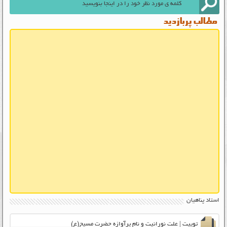
مطالب پربازدید
استاد پناهیان
توییت | علت نورانیت و نام پرآوازه حضرت مسیح(ع)