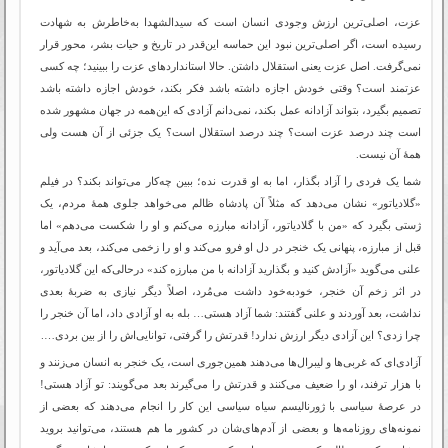
عزت، اصلی‌ترین ارزش وجودی انسان است که سیدالشهدا به‌خاطرش به شهادت
رسیده است، اگر اصلی‌ترین نبود این حماسه این‌قدر در تاریخ و حیات بشر، محور قرار
نمی‌گرفت. اصل عزت یعنی استقلال داشتن. حالا استانداردهای عزت را ببینید؛ چه کسی
عزتمند است؟ وقتی خودش اجازه داشته باشد فکر بکند، خودش اجازه داشته باشد
تصمیم بگیرد، بتواند آزادانه عمل بکند، نمی‌دانم آزادی که این‌همه در جهان مشهور شده
است چند درصد عزت است؟ چند درصد استقلال است؟ یک جزئی از آن هست ولی
همۀ آن نیست.
شما یک فردی را آزاد بگذار، اما به او قدرت نده؛ ببین چه‌کار می‌تواند بکند؟ در فیلم
«گلادیاتور» نشان می‌دهد که مثلاً آن پادشاه ظالم می‌‌خواهد جلوی همۀ مردم، یک
ژستی بگیرد که «من با گلادیاتور، آزادانه مبارزه می‌کنم و او را شکست می‌دهم» اما
قبل از مبارزه، پنهانی یک خنجر در دل او فرو می‌کند و او را زخمی می‌کند، بعد می‌آید و
علنی می‌گوید «آزادش کنید و بگذارید آزادانه با من مبارزه کند» درحالی‌که این گلادیاتور،
در اثر زخم آن خنجر، خودبه‌خود داشت می‌مُرد، اصلاً دیگر نیازی به ضربۀ بعدی
نداشت، بعد آوردند و علنی گفتند: شما آزاد هستی… بله به او آزادی داد، اما آن خنجر را
چرا زدی؟ این آزادی دیگر ارزش ندارد! قدرتش را گرفتی، توانایی‌اش را از بین بردی….
آزادی‌ای که غربی‌ها و لیبرال‌ها می‌دهند همین‌جوری است، یک خنجر به انسان می‌زنند و
با هزار ترفند، او را ضعیف می‌کنند و قدرتش را می‌گیرند بعد می‌گویند: تو آزاد هستی!
در عرصۀ سیاسی با ژورنالیسم سیاه سیاسی این کار را انجام می‌دهند که بعضی از
نمونه‌های روزنامه‌ها و بعضی از آدم‌های‌شان در کشور ما هم هستند، می‌توانید بروید