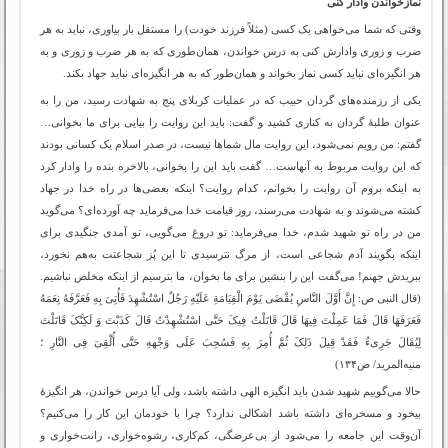
نماز‌خواندن وادار کنی
وقتی که شما می‌خواهی یک کسی (مثلاً فرزند خودت) را مستقل بار بیاوری، نباید به هر
ضرب و زوری وادارش کنی به درس خواندن، همان‌طوری که به هر ضرب و زوری و به
هر انگیزه‌ای نباید کسی نماز بخواند و همان‌طور که به هر انگیزه‌ای نباید جهاد بکند.
یکی از رزمنده‌های گردان حبیب که در عملیات کربلای پنج به شهادت رسید، من را به
عنوان طلبۀ گردان به کناری کشید و گفت: باید این روایت را بیایی برای ما بخوانی…
گفتم: من رویم نمی‌شود، این روایت مال شماها نیست، در صدر اسلام یک کسانی بودند
که این روایت مربوط به آنهاست… گفت باید این را بخوانی، بالاخره بنده را وادار کرد
به اینکه بروم آن روایت را بخوانم، کدام روایت؟ اینکه بعضی‌ها در راه خدا در جهاد
کشته می‌شوند و به شهادت می‌رسند، روز قیامت خدا می‌فرماید چه آورده‌ای؟ می‌گوید
من در راه تو شهید شدم، خدا می‌فرماید: تو دروغ می‌گویی، تو آمدی جنگیدی برای
اینکه بگویند آدم شجاعی است، از مرگ نترسیدی تا این پُز شجاعتت به‌هم نخورد،
ببریدش جهنم! می‌گفت این را بنشین برای ما بخوان، ما بترسیم از اینکه مخلص نباشیم.
(قال النبی ص: إِنَّ أَوَّلَ النَّاسِ یُقْضَى یَوْمَ الْقِیَامَةِ عَلَیْهِ رَجُلٌ اسْتُشْهِدَ فَأُتِیَ بِهِ فَعَرَّفَهُ نِعَمَهُ
فَعَرَفَهَا قَالَ فَمَا عَمِلْتَ فِیهَا قَالَ قَاتَلْتُ فِیکَ حَتَّى اسْتُشْهِدْتُ قَالَ کَذَبْتَ وَ لَکِنَّکَ قَاتَلْتَ
لِیُقَالَ جَرِی‏ءٌ فَقَدْ قِیلَ ذَلِکَ ثُمَّ أُمِرَ بِهِ فَسُحِبَ عَلَى وَجْههِ حَتَّى أُلْقِیَ فِی النَّارِ ؛
منیه‌المرید/ ص۱۳۴)
حالا می‌گوییم شهید شدن باید انگیزه الهی داشته باشد، ولی آیا درس خواندن، هر انگیزۀ
بیخود و مسخره‌ای داشته باشد اشکالی ندارد؟ چرا با خودمان این کار را می‌کنیم؟
آن‌وقت این جامعه را می‌شود از بی‌عرضگی، کم‌کاری، رشوه‌خواری، رانت‌خواری و