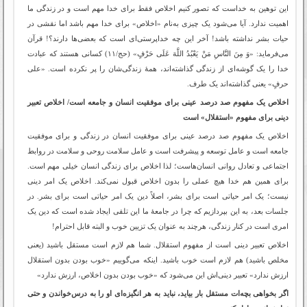
این توهین به خداست که تصور کنیم اخلاص فقط برای خدا مهم است و در زندگی ما
اهمیت ندارد. آیا می‌شود یک چیزی به‌نام «اخلاص» برای خدا مهم باشد اما نقشی در
حیات بشر نداشته باشد! آخر این چه خداپرستی‌ای است که بعضی‌ها دارند؟! قرآن
می‌فرماید: «وَ مِنَ النَّاسِ مَنْ یَعْبُدُ اللَّهَ عَلَى حَرْفٍ» (حج/۱۱) کسانی هستند که عبادت
خدا را یک گوشه‌ای از زندگی گذاشته‌اند، همۀ زندگی‌شان را پر نکرده است. «علی
حرفٍ» یعنی گذاشته‌اند یک طرف.
اخلاص یک مفهوم صد درصد عینی برای موفقیت انسان و جامعه است/ اخلاص تعبیر
دینی برای مفهوم «استقلال» است
اخلاص یک مفهوم صد درصد عینی برای موفقیت انسان در زندگی و برای موفقیت
جامعه است و عامل توسعه و پیشرفت است و عامل سلامت روحی و سلامت در روابط
اجتماعی و تعادل روانی انسان‌هاست؛ لذا اخلاص برای زندگی انسان خیلی مهم است.
برای همین هم خدا هیچ‌ عملی را بدون اخلاص قبول نمی‌کند. اخلاص یک امر دینی
نیست؛ یک امر حیاتی است برای بشر، اصلاً دین یک امر حیاتی است برای بشر. در
جلسات بعد، به این بپردازیم که چرا در جامعۀ ما این تلقی ایجاد شده است که دین یک
امری است در کنار زندگی، هرچند به عنوان یک تزیین خوب و البته قابل احترام!
اخلاص تعبیر دینی است از مفهوم استقلال. شما هم لازم است مستقل باشید (یعنی
مخلص باشید) هم لازم است خوب باشید. اینکه می‌گوییم «خوب بودن بدون استقلال
ارزش ندارد» تعبیر دینی‌اش این می‌شود که «خوب بودن بدون اخلاص، ارزش ندارد»
اگر بخواهی بچه‌‌ات مستقل بار بیاید، نباید به هر انگیزه‌ای او را به درس‌خواندن و حتی