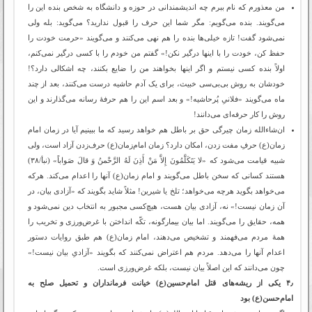
من معذورم که نام ببرم چه اندیشمندانی در حوزه و دانشگاه به شخص بنده این را
می‌گویند. بنده می‌گویم: مگر شما این حرف را قبول ندارید؟ می‌گوید: بله ولی
نمی‌شود گفت! تازه خیلی‌ها بنده را هم نهی می‌کنند و می‌گویند «حرمت خودت را
حفظ کن، خودت را با اینها درگیر نکن!» گفتم من خودم را با کسی درگیر نمی‌کنم،
اولاً بنده کسی نیستم و اگر اینها بخواهند من را ضایع بکنند، چه اشکالی دارد؟!
خودشان به روش بی‌بی‌سی خبیث، برای یک آدم حاشیه درست می‌کنند، بعد از چند
ماه می‌گویند «فلانیِ پُرحاشیه!» و بعد اسم این را هم حرفۀ رسانه می‌گذارند و این
روش را کار حرفه‌ای می‌دانند!
ان‌شاءالله زمان چیرگی حق بر باطل هم خواهد رسید که ما ببینیم آیا در زمان امام
زمان(ع) حرفِ مفت زدن، امکان دارد؟ زمان امام‌زمان(ع) حرف‌زدن آزاد است، ولی
شبیه قیامت می‌شود که «لا یَتَکَلَّمُونَ إِلاَّ مَنْ أَذِنَ لَهُ الرَّحْمنُ وَ قالَ صَواباً» (نبأ/۳۸)
هستند کسانی که سخن باطل می‌گویند و امام زمان(ع) آنها را اعدام می‌کند. هرکه
می‌خواهد بگوید هرچه می‌خواهد؛ تلخ یا شیرین! مثلاً شاید بگویند که «آزادی بیان، در
آن زمان نیست!» نه، آزادی بیان هست، هیچ‌کسی مجبور به انتخاب دین نمی‌شود و
همه، حقایق را می‌گویند. اما بیان بیمارگونه، تکّه انداختن با غرض‌ورزی و تخریب را
همۀ مردم می‌فهمند و تشخیص می‌دهند، امام زمان(ع) هم طبق روایات دستور
اعدام آنها را می‌دهد. مردم هم اعتراض نمی‌کنند که بگویند «آزادیِ بیان نیست!»
چون می‌دانند که این اصلاً بیان نیست، بلکه غرض‌ورزی است.
۴٫ یکی از ریشه‌های قتل امام‌حسین(ع) خیانت فرمانداران و تحمیل صلح به
امام‌حسن(ع) بود