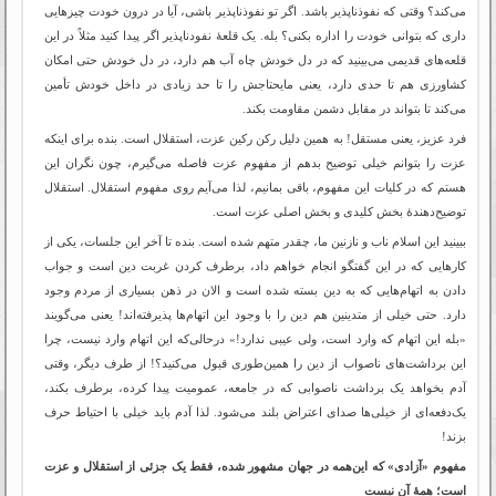
می‌کند؟ وقتی که نفوذناپذیر باشد. اگر تو نفوذناپذیر باشی، آیا در درون خودت چیزهایی
داری که بتوانی خودت را اداره بکنی؟ بله. یک قلعۀ نفودناپذیر اگر پیدا کنید مثلاً در این
قلعه‌های قدیمی می‌بینید که در دل خودش چاه آب هم دارد، در دل خودش حتی امکان
کشاورزی هم تا حدی دارد، یعنی مایحتاجش را تا حد زیادی در داخل خودش تأمین
می‌کند تا بتواند در مقابل دشمن مقاومت بکند.
فرد عزیز، یعنی مستقل! به همین دلیل رکن رکین عزت، استقلال است. بنده برای اینکه
عزت را بتوانم خیلی توضیح بدهم از مفهوم عزت فاصله می‌گیرم، چون نگران این
هستم که در کلیات این مفهوم، باقی بمانیم، لذا می‌آیم روی مفهوم استقلال. استقلال
توضیح‌دهندۀ بخش کلیدی و بخش اصلی عزت است.
ببینید این اسلام ناب و نازنین ما، چقدر متهم شده است. بنده تا آخر این جلسات، یکی از
کارهایی که در این گفتگو انجام خواهم داد، برطرف کردن غربت دین است و جواب
دادن به اتهام‌هایی که به دین بسته شده است و الان در ذهن بسیاری از مردم وجود
دارد. حتی خیلی از متدینین هم دین را با وجود این اتهام‌ها پذیرفته‌اند! یعنی می‌گویند
«بله این اتهام که وارد است، ولی عیبی ندارد!» درحالی‌که این اتهام وارد نیست، چرا
این برداشت‌های ناصواب از دین را همین‌طوری قبول می‌کنید؟! از طرف دیگر، وقتی
آدم بخواهد یک برداشت ناصوابی که در جامعه، عمومیت پیدا کرده، برطرف بکند،
یک‌دفعه‌ای از خیلی‌ها صدای اعتراض بلند می‌شود. لذا آدم باید خیلی با احتیاط حرف
بزند!
مفهوم «آزادی» که این‌همه در جهان مشهور شده، فقط یک جزئی از استقلال و عزت
است؛ همۀ آن نیست