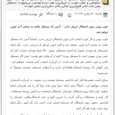
شکوفایی و تعالیِ خودت را می‌گیری» هم «بردۀ طواغیت می‌شوی»/ استقلال
یعنی تحت تأثیر هیچ‌چیزی نباشی به‌جز «عالی‌ترین تمایل خودت»
شنبه ، 3 ژوئن 2023
۰ دیدگاه
نوشته:mehdi
خوب بودن بدون استقلال ارزش ندارد / آدمی که مستقل نباشد به سختی آدم خوبی
خواهد شد
خوب بودن و کار خوب انجام دادن بدون استقلال ارزش ندارد. اساساً آدمی که مستقل
نباشد به سختی آدم خوبی خواهد شد و البته خوبیِ او هم باز ارزشی ندارد، مگر اینکه
خوبی‌های او موجب بشوند او انسان مستقلی بشود. حالا شما خودتان حساب کنید که
خوب بودن مهم‌تر است یا مستقل بودن؟ البته از آن‌طرف هم هست؛ یعنی اگر مستقل
باشی و خوب نباشی هم چیز بدی است، در این‌باره امشب کمی صحبت خواهیم کرد،
ولی آنهایی که روحیۀ استقلال‌طلبانه‌ای دارند و آدم‌های مستقلی هستند معمولاً بد
نمی‌شوند.
ممکن است بعضی‌ها فکر کنند یک‌کمی مستقل هستند و بد بشوند، در این‌باره یک‌مقدار
صحبت خواهیم کرد، اجمالاً برای اینکه دعوا پیش نیاید دوتا کار را باید همزمان انجام
بدهیم؛ یکی اینکه روی استقلال خودمان، استقلال شخصیت و داشتن روحیۀ مستقلانه،
کار کنیم و مستقلانه زندگی کردن را تمرین کنیم و حتی استقلال‌طلبی خودمان را
افزایش بدهیم، روی استقلال که سرمایۀ اصلی عزت است باید کار کنیم. دیگر اینکه
روی خوب بودن هم کار کنیم.
معمولاً جامعه پُر است از سفارش به خوب بودن، اما کمتر در مورد استقلال صحبت