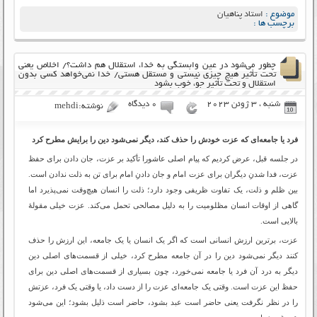
موضوع :
استاد پناهیان
برچسب ها :
چطور می‌شود در عین وابستگی به خدا، استقلال هم داشت؟/ اخلاص یعنی
تحت تأثیر هیچ چیزی نیستی و مستقل هستی/ خدا نمی‌خواهد کسی بدون
استقلال و تحت تأثیر جوّ، خوب بشود
شنبه ، 3 ژوئن 2023
۰ دیدگاه
نوشته:mehdi
فرد یا جامعه‌ای که عزت خودش را حذف کند، دیگر نمی‌شود دین را برایش مطرح کرد
در جلسه قبل، عرض کردیم که پیام اصلی عاشورا تأکید بر عزت، جان دادن برای حفظ
عزت، فدا شدنِ دیگران برای عزت امام و جان دادنِ امام برای تن به ذلت ندادن است.
بین ظلم و ذلت، یک تفاوت ظریفی وجود دارد؛ ذلت را انسان هیچ‌وقت نمی‌پذیرد اما
گاهی از اوقات انسان مظلومیت را به دلیل مصالحی تحمل می‌کند. عزت خیلی مقولۀ
بالایی است.
عزت، برترین ارزش انسانی است که اگر یک انسان یا یک جامعه، این ارزش را حذف
کنند دیگر نمی‌شود دین را در آن جامعه مطرح کرد، خیلی از قسمت‌های اصلی دین
دیگر به درد آن فرد یا جامعه نمی‌خورد، چون بسیاری از قسمت‌های اصلی دین برای
حفظ این عزت است. وقتی یک جامعه‌ای عزت را از دست داد، یا وقتی یک فرد، عزتش
را در نظر نگرفت یعنی حاضر است عبد بشود، حاضر است ذلیل بشود؛ این می‌شود