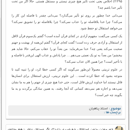
۲/۲۹۵) اخلاص یعنی تحت تأثیر هیچ چیزی نیستی و مستقل هستی. حالا اگر من تحت
تأثیر خدا باشم چه؟
می‌دانی خدا چطور بر روی تو تأثیر می‌گذارد؟ می‌دانی چقدر با فاصله این کار را
می‌کند؟ چرا خدا بلافاصله تو را عذاب نمی‌کند؟ چرا بلافاصله تو را تشویق نمی‌کند؟
می‌خواهد استقلال تو حفظ شود.
یک کسی می‌گفت: مفهوم آزادی در کجای قرآن آمده است؟ گفتم یک‌سوم قرآن لااقل
از استقلال و آزادی حرف زده است! گفت کجای قرآن؟ گفتم این‌همه از بهشت و جهنم
صحبت می‌کند یعنی چه؟ خدا می‌فرماید: من بعداً تو را عقاب می‌کنم، حالا شاید هم
ببخشم! من بعداً به تو یک نعمتی می‌دهم…. چرا پاداش و عذاب الهی این‌قدر با فاصله و
با تأخیر است؟ چرا همین الان عذاب نمی‌کند؟
در علوم تربیتی معمولاً این‌طور می‌گویند که اگر کسی خطا کرد، او را تنبیه کنید تا
متوجه بشود که خطا کرده است… این علوم تربیتی، ارزش استقلال برای انسان‌ها
قائل نیستند اما خداوند ارزش قائل است، حتی خدا هیچ چیزی از جهنم را هم به ما نشان
نمی‌دهد و اجازه هم نمی‌دهد کسانی که آنجا رفتند، به همین سادگی برگردند و به ما
بگویند چه خبر است؟
موضوع :
استاد پناهیان
برچسب ها :
خوب‌بودن بدون استقلال، چه ضرری دارد؟/ اگر مستقل نباشی؛ هم «جلوی