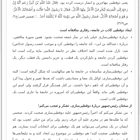
یعنی دوقطبی مهاجرین و انصار درست کرده بود. (قَالَ عَبْدُ اللَّهِ بْنُ أُبَیٍّ زَعَمَ أَنَّهُ إِنْ
رَجَعَ إِلَى الْمَدِینَةِ لَیُخْرِجَنَّ الْأَعَزُّ مِنْهَا الْأَذَلَّ، فَقَالَ یَا رَسُولَ اللَّهِ! فَأَنْتَ وَ أَصْحَابُکَ الْأَعَزُّ-
وَ هُوَ وَ أَصْحَابُهُ الْأَذَلُّ، فَسَارَ رَسُولُ اللَّهِ ص یَوْمَهُ کُلَّهُ لَا یُکَلِّمُهُ أَحَدٌ…؛ تفسیر قمی/ج‏۲/
ص۳۶۹)
ایجاد دوقطبی کاذب در جامعه، رفتاری منافقانه است
دربارۀ دوقطبی‌سازی خیلی باید در نماز جمعه صحبت بشود. همین سورۀ منافقین،
دربارۀ «عبدالله بن ابی» -که جامعه را دوقطبی کرد و موجب غضب رسول خدا(ص)
شد- نازل شده است. البته اختلاف نظر در جامعۀ اسلامی مایۀ برکت است اما
دوقطبی کردن جامعه و ذلیل‌کردن یک قطب، و عزیز دانستن یک قطب دیگر، یک
رفتار منافقانه است.
این دوقطبی‌سازی متأسفانه در جامعۀ ما هم سالهاست که شکل گرفته است؛ البته
این دوقطبی‌سازی، اوائل یک معنا و مصادیقی داشت که بعدها تغییر و تحول پیدا کرد
و آن دوقطبی‌ای که باهم دعوا داشتند، در کنار همدیگر قرار گرفتند ولی اسم این
دوقطبی باقی ماند. واقعاً این دوقطبی‌ای که امروزه در جامعۀ ما جاری است یک
دوقطبیِ کاذب است.
از سخنان رئیس‌جمهور دربارۀ دوقطبی‌سازی، تشکر و تعجب می‌کنم!
من تشکر می‌کنم که اخیراً رئیس‌جمهور علیه دوقطبی‌سازی صحبت کردند، صحبتی
که ما طلبه‌ها هم در محرم علیهِ آن حرف زدیم. ولی برای من خیلی عجیب بود که
ایشان در یک سخنرانی می‌توانند هم یک دوقطبی برای انتخابات آینده بسازند، هم
علیه دوقطبی صحبت کنند! هم دوقطبی در موضوع زن ایجاد کنند و به تبلیغاتچی‌ها
گِرا بدهند که روی این دوقطبی- برای انتخابات آینده- کار کنید، در حالی که واقعاً