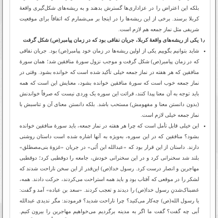
بلکه این اعتراض را در عزاداری‌ها گسترش بدهند و به ریشه‌های شکل‌گیری واقعۀ
کربلا برسند. برخی از این ریشه‌ها را در اینجا بر می‌شمارم که اتفاقاً برای موقعیت
شریفی مثل نماز جمعه هم لازم است.
۱٫ یکی از ریشه‌های واقعۀ کربلا، جریان نفاقی بود که در زمان پیامبر(ص) شکل گرفت
شاید بتوانیم بگوییم یکی از اولین ریشه‌ها در زمان خود پیامبر(ص) بود. جریان نفاقی
که در زمان پیامبر(ص) شکل گرفت و موجب نزول سورۀ منافقین شد؛ همان سورۀ
منافقین که هر هفته در نماز جمعه خیلی تأکید شده است که خوانده بشود. وقتی در
نماز جمعه خوب است که سورۀ منافقین خوانده بشود، معنایش این است که همه
باید توجه به آن معنا پیدا کنند، قرائت این سوره یک وِردی نیست که صرفاً خواندنش
(بدون دانستن معنا و مفهومش) مستحب باشد. بلکه دانستن معنای آن و تناسبش با
نماز جمعه خیلی لازم است.
این خیلی قابل تأمل است که چرا هر هفته در نماز جمعه، باید سورۀ منافقین خوانده
بشود؟ منافقین که در این سوره، به‌ویژه به آنها اشاره شده است داستان روشنی
دارند. داستان از این قرار بود که «عبدالله ابن اُبَی» در جریان «غزوۀ بنی‌مصطلق»
بلند شد سخنرانی کرد و در این سخنرانی خودش، جامعه را دوقطبی کرد؛ دوقطبی
مهاجرین و انصار درست کرد. رسول خدا(ص) این‌قدر از این سخن ناراحت شدند که
لشکر را در موقعی که آفتاب بود و باید همه استراحت می‌کردند، حرکت دادند. همه،
غضبناک‌شدنِ رسول خدا(ص) را دیدند و تعجب کردند. «سعد بن عباده» آمد و گفت:
یا رسول الله(ص) چه‌کار می‌کنید؟ چرا ناراحت شدید؟ فرمودند: مگر ندیدی عبدالله
اُبی چه گفت؟ گفت ما اگر به مدینه برگردیم می‌خواهیم مهاجرین را بیرون کنیم.