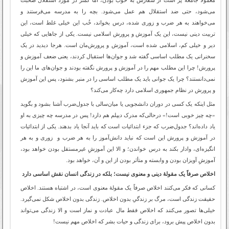
می‌شود، حتی ضد استقلال هم عمل می‌شود. بچه را به مدرسه می‌فرستند و
می‌خواهند به هر ضرب و زوری شده، درس بخواند، خُب این خیلی غلط است، این
تربیت دینی نیست، این یک آموزش و پرورش اسلامی نیست. یکی از جاهایی که خیلی
دیر و خیلی کم، اسلامی شده است، آموزش و پرورش‌مان است. هرجا دیدید در یک
سخنرانی یک مطلب اساسی گفته شد و جوان‌ها استقبال کردند، یعنی ضعف آموزش و
پرورش! چرا این مطلب مهم را در آموزش و پرورش نگفته بودند و جوان‌های ما این را
نمی‌دانستند؟ چرا یک جوانی باید یک مطلب اساسی را در منبر بشنود، پس این آموزش
و پرورش در نظام جمهوری اسلامی دارد چه‌کار می‌کند؟
مثل اینکه یک کسی در دوران دانشجویی یا میان‌سالی با جدول‌ضرب آشنا بشود و بگوید
«چه چیز خوبی است!» درحالی‌که مدرک دیپلم هم دارد! پس در مدرسه چه چیزی به او
یاد داده‌اند؟ جدول‌ضرب که جزء ابتدائیات است که باید آنجا یاد بدهند. یکی از ابتدائیات
در آموزش و پرورش این است که نباید دانش‌آموز را به هر ضرب و زوری و به هر
انگیزه‌ای، وادار بکند به درس خواندن؛ و الا این آموزشِ غیرمستقل بودن خواهد بود،
آموزشِ آویزان بودن و وابسته و متأثر بودن از این و آن، خواهد بود.
اخلاص صرفاً یک مقولۀ دینی و معنوی نیست؛ بلکه در زندگی انسان نقش اساسی دارد
کسانی که فکر می‌کنند اخلاص صرفاً یک مقولۀ معنوی است، در اشتباه هستند. اخلاص
حقیقت زندگی است، مرگ بر زندگیِ بدون اخلاص. زندگی بدون اخلاص شکل نمی‌گیرد.
خیلی‌ها تصور می‌کنند که اخلاص فقط مال عبادت و نماز است و الا زندگی می‌تواند
بدون اخلاص پیش برود، برای زندگی و حیات بشر که اخلاص مهم نیست!