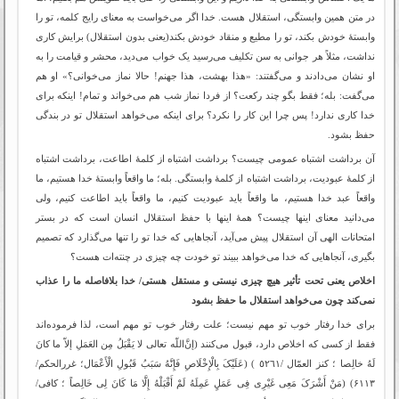
در متن همین وابستگی، استقلال هست. خدا اگر می‌خواست به معنای رایج کلمه، تو را
وابستۀ خودش بکند، تو را مطیع و منقاد خودش بکند(یعنی بدون استقلال) برایش کاری
نداشت، مثلاً هر جوانی به سن تکلیف می‌رسید یک خواب می‌‌دید، محشر و قیامت را به
او نشان می‌دادند و می‌گفتند: «هذا بهشت، هذا جهنم! حالا نماز می‌خوانی؟» او هم
می‌گفت: بله؛ فقط بگو چند رکعت؟ از فردا نماز شب هم می‌خواند و تمام! اینکه برای
خدا کاری ندارد! پس چرا این کار را نکرد؟ برای اینکه می‌خواهد استقلال تو در بندگی
حفظ بشود.
آن برداشت اشتباه عمومی چیست؟ برداشت اشتباه از کلمۀ اطاعت، برداشت اشتباه
از کلمۀ عبودیت، برداشت اشتباه از کلمۀ وابستگی. بله؛ ما واقعاً وابستۀ خدا هستیم، ما
واقعاً عبد خدا هستیم، ما واقعاً باید عبودیت کنیم، ما واقعاً باید اطاعت کنیم، ولی
می‌دانید معنای اینها چیست؟ همۀ اینها با حفظ استقلال انسان است که در بستر
امتحانات الهی آن استقلال پیش می‌آید، آنجاهایی که خدا تو را تنها می‌گذارد که تصمیم
بگیری، آنجاهایی که خدا می‌خواهد ببیند تو خودت چه چیزی در چنته‌ات هست؟
اخلاص یعنی تحت تأثیر هیچ چیزی نیستی و مستقل هستی/ خدا بلافاصله ما را عذاب
نمی‌کند چون می‌خواهد استقلال ما حفظ بشود
برای خدا رفتار خوب تو مهم نیست؛ علت رفتار خوب تو مهم است، لذا فرموده‌اند
فقط از کسی که اخلاص دارد، قبول می‌کنند (إنَّ‌اللّه تعالى لا یَقْبَلُ مِن العَمَلِ إلاّ ما کانَ
لَهُ خالِصا ؛ کنز العمّال /٥٢٦١ ) (عَلَیْکَ بِالْإِخْلَاصِ فَإِنَّهُ سَبَبُ قَبُولِ الْأَعْمَال‏‏؛ غررالحکم/
۶۱۱۳) (مَنْ أَشْرَکَ مَعِی غَیْرِی فِی عَمَلٍ عَمِلَهُ لَمْ أَقْبَلْهُ إِلَّا مَا کَانَ لِی خَالِصاً ؛ کافی/