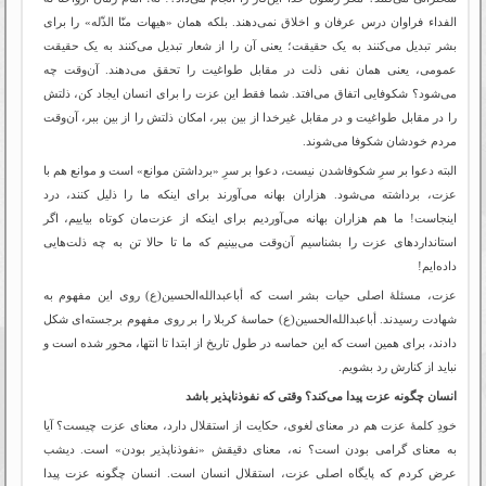
الفداء فراوان درس عرفان و اخلاق نمی‌دهند. بلکه همان «هیهات منّا الذّله» را برای
بشر تبدیل می‌کنند به یک حقیقت؛ یعنی آن را از شعار تبدیل می‌کنند به یک حقیقت
عمومی، یعنی همان نفی ذلت در مقابل طواغیت را تحقق می‌دهند. آن‌وقت چه
می‌شود؟ شکوفایی اتفاق می‌افتد. شما فقط این عزت را برای انسان ایجاد کن، ذلتش
را در مقابل طواغیت و در مقابل غیرخدا از بین ببر، امکان ذلتش را از بین ببر، آن‌وقت
مردم خودشان شکوفا می‌شوند.
البته دعوا بر سرِ شکوفاشدن نیست، دعوا بر سرِ «برداشتن موانع» است و موانع هم با
عزت، برداشته می‌شود. هزاران بهانه می‌آورند برای اینکه ما را ذلیل کنند، درد
اینجاست! ما هم هزاران بهانه می‌آوردیم برای اینکه از عزت‌مان کوتاه بیاییم، اگر
استانداردهای عزت را بشناسیم آن‌وقت می‌بینیم که ما تا حالا تن به چه ذلت‌هایی
داده‌ایم!
عزت، مسئلۀ اصلی حیات بشر است که أباعبدالله‌الحسین‌‌(ع) روی این مفهوم به
شهادت رسیدند. أباعبدالله‌الحسین‌‌(ع) حماسۀ کربلا را بر روی مفهوم برجسته‌ای شکل
دادند، برای همین است که این حماسه در طول تاریخ از ابتدا تا انتها، محور شده است و
نباید از کنارش رد بشویم.
انسان چگونه عزت پیدا می‌کند؟ وقتی که نفوذناپذیر باشد
خودِ کلمۀ عزت هم در معنای لغوی، حکایت از استقلال دارد، معنای عزت چیست؟ آیا
به معنای گرامی بودن است؟ نه، معنای دقیقش «نفوذناپذیر بودن» است. دیشب
عرض کردم که پایگاه اصلی عزت، استقلال انسان است. انسان چگونه عزت پیدا