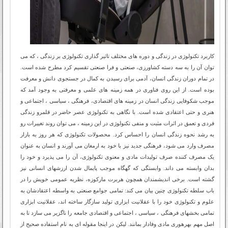
کاربرد تکنولوژی در زندگی و دوره های مختلف تاثیر گذاری تکنولوژی بر زندگی ، که می
توان آن را به سه دسته کشاورزی، صنعتی و فرا صنعتی تقسیم کرد مطرح شده است.
در تمام دوران زندگی انسان، آدمی برای رسیدن به کمال در جستجوی دانش و معرفت
بوده است. از این روی فناوری در همه زمینه های علمی و معرفتی به وجود آمد که
موجب شکوفایی زندگی انسان در زمینه های اقتصادی، فرهنگی ، سیاسی ، اجتماعی و
هنری و حتی اعتقادی شده است. با نگاهی به تکنولوژی عصر حاضر در قلمرو زندگی
فردی و تعمق در اثرات مثبت و منفی تکنولوژی در این زمینه ، می توان روند تغییرات رو
به رشد نحوه زندگی انسان را احساس کرد. محصولات تکنولوژی که هر روز به بازار
مصرف وارد می شود، فرهنگی جدید نیز با خود به ارمغان می آورند و انسان به عنوان
یک مصرف کننده صرف تولیدات مادی و معنوی تکنولوژی، آن را می پذیرد و خود را
بدان وابسته می داند. وابستگی که گهگاه موجب پایمال شدن ارزشهای انسانی نیز
گشته است. برخی اندیشمندان همچون هربرت مارکوزه، نظریه عمومی خویش را در
باب سلطه تکنولوژی چنین بیان می کند: تمامی جوامع صنعتی به واسطه اعتقادشان به
علوم و تکنولوژی خود را با عقلانیت ابزاری تولید سازگار ساخته اند، عقلانیت ابزاری
تمامی بخشهای فرهنگی ، سیاسی ، اجتماعی و اقتصادی جامعه را ناگزیر می سازد تا به
اصل مهم بهرهوری مادی وفادار بمانند. لیکن در اینجا مقوله ای به نام استفاده صحیح از