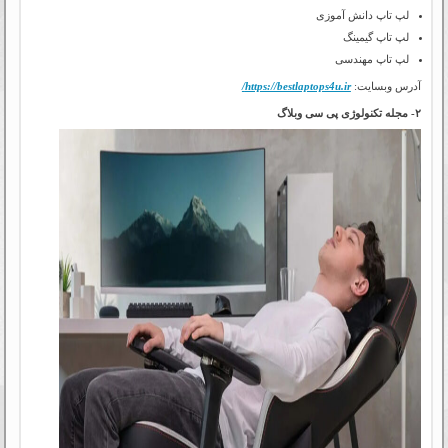
لپ تاپ دانش آموزی
لپ تاپ گیمینگ
لپ تاپ مهندسی
آدرس وبسایت:
https://bestlaptops4u.ir/
۲- مجله تکنولوژی پی سی وبلاگ