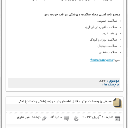
موضوعات اصلی مجله سلامت و پزشکی مراقب خودت باش
سلامت عمومی
سلامت بانوان در بارداری
راهنما خرید
سلامت نوزاد و کودک
سلامت دیجیتال
سلامت شغلی
منبع:
https://careyou.ir/
موضوع :
524
برچسب ها :
معرفی ۵ وبسایت برتر و قابل اطمینان در حوزه پزشکی و دندانپزشکی
شنبه ، 8 آوریل 2023
۰ دیدگاه
نوشته:امیر نظری