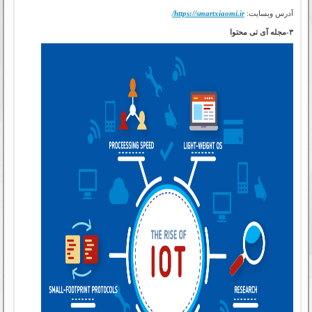
آدرس وبسایت:
https://smartxiaomi.ir/
۳-مجله آی تی محتوا