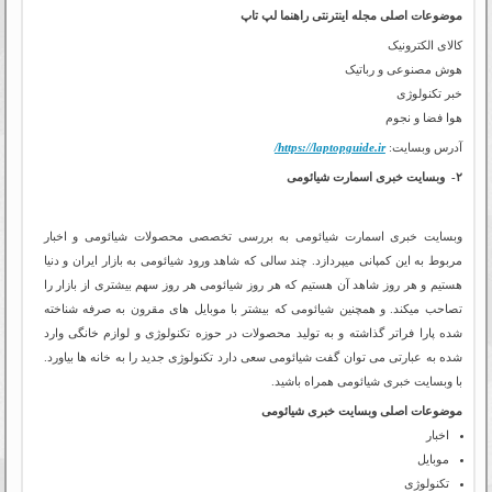
موضوعات اصلی مجله اینترنتی راهنما لپ تاپ
کالای الکترونیک
هوش مصنوعی و رباتیک
خبر تکنولوژی
هوا فضا و نجوم
آدرس وبسایت:
https://laptopguide.ir/
۲- وبسایت خبری اسمارت شیائومی
وبسایت خبری اسمارت شیائومی به بررسی تخصصی محصولات شیائومی و اخبار
مربوط به این کمپانی میپردازد. چند سالی که شاهد ورود شیائومی به بازار ایران و دنیا
هستیم و هر روز شاهد آن هستیم که هر روز شیائومی هر روز سهم بیشتری از بازار را
تصاحب میکند. و همچنین شیائومی که بیشتر با موبایل های مقرون به صرفه شناخته
شده پارا فراتر گذاشته و به تولید محصولات در حوزه تکنولوژی و لوازم خانگی وارد
شده به عبارتی می توان گفت شیائومی سعی دارد تکنولوژی جدید را به خانه ها بیاورد.
با وبسایت خبری شیائومی همراه باشید.
موضوعات اصلی وبسایت خبری شیائومی
اخبار
موبایل
تکنولوژی