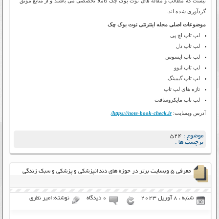
نیست که مطالب و مقاله های نوت بوک چک کاملا تخصصی می باشند و از منابع موثق
گردآوری شده اند.
موضوعات اصلی مجله اینترنتی نوت بوک چک
لپ تاپ اچ پی
لپ تاپ دل
لپ تاپ ایسوس
لپ تاپ لنوو
لپ تاپ گیمینگ
تازه های لپ تاپ
لپ تاپ مایکروسافت
آدرس وبسایت:
https://note-book-check.ir/
موضوع :
524
برچسب ها :
معرفی ۵ وبسایت برتر در حوزه های دندانپزشکی و پزشکی و سبک زندگی
شنبه ، 8 آوریل 2023
۰ دیدگاه
نوشته:امیر نظری