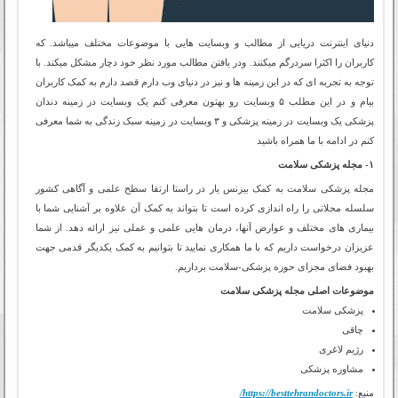
دنیای اینترنت دریایی از مطالب و وبسایت هایی با موضوعات مختلف میباشد. که
کاربران را اکثرا سردرگم میکنند. ودر یافتن مطالب مورد نظر خود دچار مشکل میکند. با
توجه به تجربه ای که در این زمینه ها و نیز در دنیای وب دارم قصد دارم به کمک کاربران
بیام و در این مطلب ۵ وبسایت رو بهتون معرفی کنم یک وبسایت در زمینه دندان
پزشکی یک وبسایت در زمینه پزشکی و ۳ وبسایت در زمینه سبک زندگی به شما معرفی
کنم در ادامه با ما همراه باشید
۱- مجله پزشکی سلامت
مجله پزشکی سلامت به کمک بیزنس یار در راستا ارتقا سطح علمی و آگاهی کشور
سلسله مجلاتی را راه اندازی کرده است تا بتواند به کمک آن علاوه بر آشنایی شما با
بیماری های مختلف و عوارض آنها، درمان هایی علمی و عملی نیز ارائه دهد. از شما
عزیزان درخواست داریم که با ما همکاری نمایید تا بتوانیم به کمک یکدیگر قدمی جهت
بهبود فضای مجزای حوزه پزشکی-سلامت برداریم.
موضوعات اصلی مجله پزشکی سلامت
پزشکی سلامت
چاقی
رژیم لاغری
مشاوره پزشکی
منبع:
https://besttehrandoctors.ir/