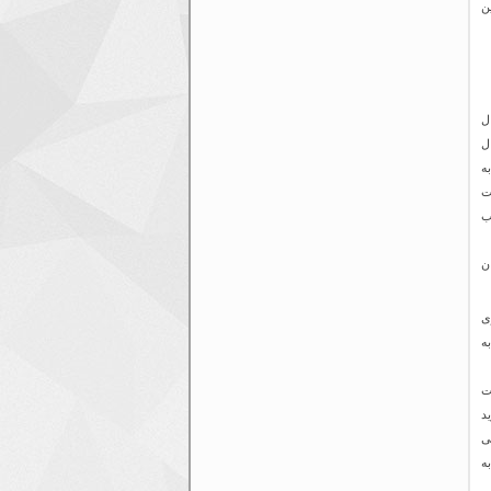
لین
ال
ل
ه
ت
ب
اران
ی
ه
ست
د
ی
ه