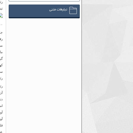
تی
تبلیغات متنی
۲۰۰۰ 
رق
می
ما
گر
كه
رئ
رئ
آن
دنب
آو
آو
قل
عن