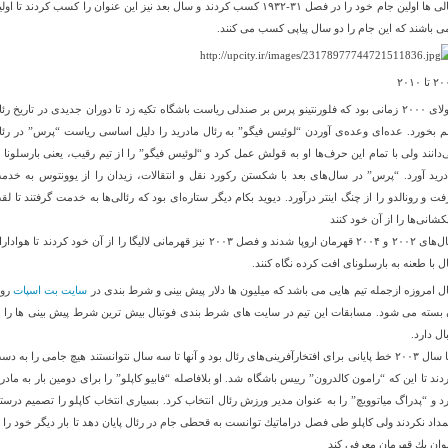
رئالی ها اولین جام خود را در فصل ۳۱-۱۹۳۲ کسب کردند و سال بعد نیز این عنوان را کسب کردند تا او
می باشند که این جام را دو سال پیاپی کسب می کنند.
تا ۲۰۱۰
جولای ۲۰۰۰ زمانی بود كه فلورنتینو پرس بر صندلی ریاست باشگاه تكیه زد تا دوران جدیدی در تاریخ رئ
م بخورد. عده‌ای وعده‌ی آوردن “لوئیس فیگو” به رئال مادرید را دلیل اساسی ریاست “پرس” در رئا
‌دانند ولی با تمام این حرف‌ها او به قولش عمل كرد و “لوئیس فیگو” را از تیم رقیب، یعنی بارسلونا ب
درید آورد. “پرس” در سال‌های بعد با شكستن ركورد نقل و انتقالات، زیدان را از یوونتوس به خدم
فت و رونالدو را از چنگ اینتر درآورد. دیوید بكام دیگر ستاره‌ای بود كه رئالی‌ها به خدمت گرفتند تا لق
كشانی‌ها را از آن خود كنند
سال‌های ۲۰۰۲ و ۲۰۰۴ قهرمان اروپا شدند و فصل ۲۰۰۳ نیز قهرمانی لالیگا را از آن خود كردند تا هواد
ال با طعنه به بارسلونای افت كرده نگاه كنند.
ال امروزه ازجمله تیم هایی می باشد که میلیون ها دلار پیش بینی و شرط بندی در
سایت بت اسپات
رو
 بسته می شود. مسابقات این تیم در سایت های شرط بندی فوتبال بیش ترین شرط پیش بینی ها را ب
ال دارد.
اما سال ۲۰۰۳ خط پایانی برای افتخارآفرینی‌های رئال بود و آنها تا سه سال نتوانستند هیچ جامی را به د
ردند تا این كه “رامون كالدرون” رییس باشگاه شد. او بلافاصله “فابیو كاپلو” را برای دومین بار به مادری
رد و “پدراگ میاتوویچ” را به عنوان مدیر ورزش رئال انتخاب كرد. بسیاری انتخاب كاپلو را تصمیم درست
مداد نكردند ولی كاپلو طی فصل دراماتیك توانست به قحطی جام در رئال پایان دهد تا بار دیگر خود را ب
وان یك قهرمان معرفی كند