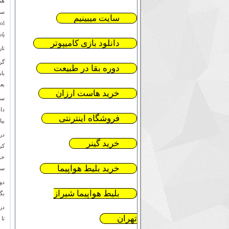
هم
سایت میبینیم
útbol
پا
دانلود بازی کامیپوتر
تا
گر
دوره بقا در طبیعت
بعد و در 
خرید هاست ارزان
فروشگاه اینترنتی
بیا
خرید گینر
خو
خرید بلیط هواپیما
سی
دو
بلیط هواپیما شیراز
بگی
تهران
تا 