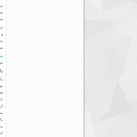
در
شو
شد
و 
مو
سا
می
رک