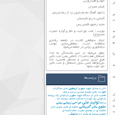
خودرو هیدروژنی
ی دوشنبه به فوتبال می پرداختند. ۳ سال
فیلتر ممبران
دانلود آهنگ نم نم بارون زد از رضا مریدی
ییر
آشنایی با رنو تالیسمان
ت
مجید رضوی قلبمی پس
ید
توییت | علت نورانیت و نام پرآوازه حضرت
مسیح(ع)
 ۱۹۲۰ باشگاه نام
ایجاد «دوقطبی کاذب» در جامعه، رفتاری
و
منافقانه است/ دوقطبی‌سازی موجب
دیکتاتوری روانی در جامعه می‌شود
چطور می‌شود در عین وابستگی به خدا،
ا
استقلال هم داشت؟/ اخلاص یعنی تحت تأثیر
هیچ چیزی نیستی و مستقل هستی/ خدا
نمی‌خواهد کسی بدون استقلال و تحت تأثیر
ند
جوّ، خوب بشود
لین
برچسب‌ها
اربعین
اذان با صدای شهید مطهری
اصل مذاکرات
اظهارات تکان دهنده عباسی درباره برجام
ال
اهمیت اذان از دیدگاه شهید مطهری
بازخوانی یک پرونده
بازخوانی یک کودتا
با مذاکره مخالف نیستم، اما ...
ل
تولید ملی
جراحی زیبایی بینی
برجام
ه
حقوق بشر آمریکایی
خاطره ای فایل صوتی اذان
خلاصه ای از مواضع حضرت امام خامنه ای
ت
داعش
خلاصه مستند فرمانده 76