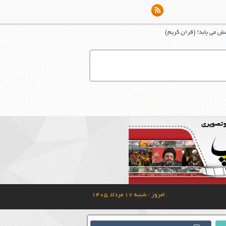
امش می ‏يابد! (قران کریم)
امروز : شنبه ۱۷ مرداد ۱۴۰۵