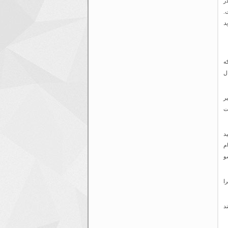
ر
ت.
د
ه
ی دوشنبه به فوتبال می پرداختند. ۳ سال
ییر
ت
ید
 ۱۹۲۰ باشگاه نام
و
ا
ند