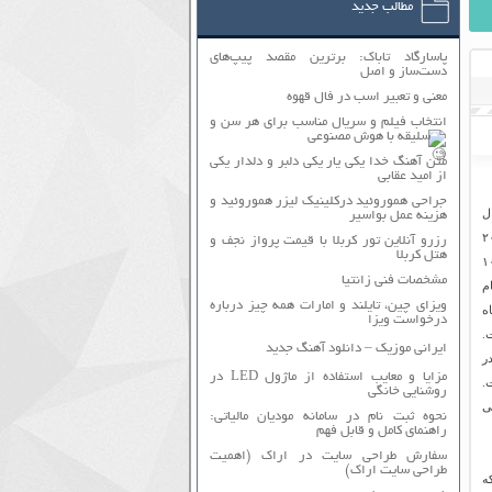
مطالب جدید
پاسارگاد تاباک: برترین مقصد پیپ‌های
دست‌ساز و اصل
معنی و تعبیر اسب در فال قهوه
انتخاب فیلم و سریال مناسب برای هر سن و
سلیقه با هوش مصنوعی
متن آهنگ خدا یکی یار یکی دلبر و دلدار یکی
از امید عقابی
جراحی هموروئید درکلینیک لیزر هموروئید و
ل
هزینه عمل بواسیر
ل اسپانیا و موفق‌ترین تیم تاریخ فوتبال اروپا و موفق‌ترین تیم فوتبال سدهٔ ۲۰
رزرو آنلاین تور کربلا با قیمت پرواز نجف و
هتل کربلا
. آن‌ها دارای رکورد ۳۳ بار قهرمانی در لالیگا، ۱۹ قهرمانی در کوپا دل ری، ۱۰
مشخصات فنی زانتیا
مانی در جام
ویزای چین، تایلند و امارات همه چیز درباره
م باشگاه
درخواست ویزا
ت.
ایرانی موزیک – دانلود آهنگ جدید
ر
مزایا و معایب استفاده از ماژول LED در
ت.
روشنایی خانگی
هی
نحوه ثبت نام در سامانه مودیان مالیاتی:
راهنمای کامل و قابل فهم
سفارش طراحی سایت در اراک (اهمیت
طراحی سایت اراک)
ه