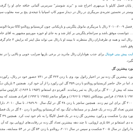
 پایان فصل كاپلو با بی‌مهری اخراج شد و “برند شوستر” سرمربی آلمانی ختافه جای او را گرفت
ستر در نخستین تجربه‌ی مربیگری در رئال در دیدار سوپر كاپ اسپانیا با نتیجه‌ی پنج بر سه مغلوب سوی
در فصل ۲۰۰۹-۲۰۱۰ رئال با مربیگری مانوئل پلگرینی و بازیکنانی چون کریستیانو رونالدو-کاکا-بنزما-الون
… نتوانست موفق باشد و سرانجام پلگرینی بر کنار شد و به جای او خوزه مورینیو مشهور به اقای خا
به رئال امد و همه ی طرفداران رئال منتظرند تا ببینند او با رئال می تواند مثل اینتر ک
فق باشد.
یت پیش بینی فوتبال
برای جذب هواداران رئال مادرید در برخی بازیها ضرایب خوبی و بالایی را در نظ
گیرد.
ورد بیشترین گل
رکورد بیشترین گل زده نیز در اختیار رائول بود. وی با زدن ۳۲۳ گل در ۷۴۱ حضور خود در رئال، رک
بود. اما در حال حاضر کریستیانو رونالدو با زدن ۳۵۹ گل این رکورد را از آن خود کرد. همچن
هستند که بیش از ۲۰۰ گل برای رئال به ثمر رساندند. آلفردو دی استفانو (۱۹۵۳ تا ۱۹۶۴)، کارل
(۱۹۷۱ تا ۱۹۸۸)، فرانس پوشکاش (۱۹۵۸ تا ۱۹۶۶) و هوگو سانچز (۱۹۸۵ تا ۱۹۹۲) افرادی هستند
از ۲۰۰ گل برای این تیم زدند. همچنین سانچز با زدن ۳۸ گل در لیگ سال ۹۰
بیشترین تعداد گل زده در یک فصل و در مسابقات لیگ بود که کریستیانو رونالدو با زدن ۴۰ گل
رکورد وی را شکست و رکورد بیشترین گل زده در 
زده دی استفانو در ۵۸ بازی اروپایی، تا چند دهه بیشترین تعداد گل زده در رقابت‌های اروپایی بود که آن 
ابتدا رائول در سال ۲۰۰۵ شکست و سپس در سال ۲۰۱۱، رونالدو با زدن ۵۳ گل در در ۵۴ مس