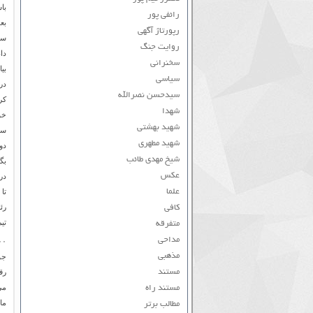
رائفی پور
بعد و در 
رپورتاژ آگهی
روایت جنگ
سخنرانی
بیا
سیاسی
سیدحسن نصرالله
شهدا
خو
شهید بهشتی
سی
شهید مطهری
دو
شیخ مهدی طائب
بگی
عکس
علما
تا 
کافی
تی
متفرقه
مداحی
۲۰۰۰ 
مذهبی
مستند
رق
می
مستند راه
ما
مطالب برتر