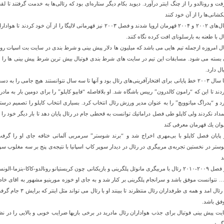
فت و رونالدو را از چنگ اینتر درآورد. دیوید بكام دیگر ستاره‌ای بود كه رئالی‌ها به خدمت گرفتند تا لق
كشانی‌ها را از آن خود كنند
سال‌های ۲۰۰۲ و ۲۰۰۴ قهرمان اروپا شدند و فصل ۲۰۰۳ نیز قهرمانی لالیگا را از آن خود كردند تا هواد
ال با طعنه به بارسلونای افت كرده نگاه كنند.
ال امروزه ازجمله تیم هایی می باشد که میلیون ها دلار پیش بینی و شرط بندی در سایت بت اسپات رو
 بسته می شود. مسابقات این تیم در سایت های شرط بندی فوتبال بیش ترین شرط پیش بینی ها را ب
ال دارد.
اما سال ۲۰۰۳ خط پایانی برای افتخارآفرینی‌های رئال بود و آنها تا سه سال نتوانستند هیچ جامی را به د
ردند تا این كه “رامون كالدرون” رییس باشگاه شد. او بلافاصله “فابیو كاپلو” را برای دومین بار به مادری
رد و “پدراگ میاتوویچ” را به عنوان مدیر ورزش رئال انتخاب كرد. بسیاری انتخاب كاپلو را تصمیم درست
مداد نكردند ولی كاپلو طی فصل دراماتیك توانست به قحطی جام در رئال پایان دهد تا بار دیگر خود را ب
وان یك قهرمان معرفی كند
 پایان فصل كاپلو با بی‌مهری اخراج شد و “برند شوستر” سرمربی آلمانی ختافه جای او را گرفت
ستر در نخستین تجربه‌ی مربیگری در رئال در دیدار سوپر كاپ اسپانیا با نتیجه‌ی پنج بر سه مغلوب سوی
در فصل ۲۰۰۹-۲۰۱۰ رئال با مربیگری مانوئل پلگرینی و بازیکنانی چون کریستیانو رونالدو-کاکا-بنزما-الون
… نتوانست موفق باشد و سرانجام پلگرینی بر کنار شد و به جای او خوزه مورینیو مشهور به اقای خا
به رئال امد و همه ی طرفداران رئال منتظرند تا ببینند او با رئال می تواند مثل اینتر ک
فق باشد.
یت پیش بینی فوتبال برای جذب هواداران رئال مادرید در برخی بازیها ضرایب خوبی و بالایی را در نظ
گیرد.