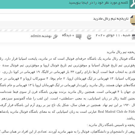
تاریخچه تیم رئال مادرید
شنبه ، 11 جولای 2020
۰ دیدگاه
نوشته:admin
یخچه تیم رئال مادرید
شگاه فوتبال رئال مادرید یک باشگاه حرفه‌ای فوتبال است که در مادرید، پایتخت اسپانیا قرار دارد. رئا
موفق‌ترین تیم تاریخ فوتبا
میلادی به انتخاب فیفا است
سوپرکاپ اسپانیا، ۱۳ قهرمانی در لیگ قهرمانان اروپا، ۲ جام یوفا، ۴ سوپرکاپ اروپا و ۴ قهر
باشگاه‌های جهان هستند. رئال مادرید رکورددار قهرمانی در لیگ قهرمانان اروپا با ۱۳ قهرمانی و جا
های جهان با ۴ قهرمانی است. همچنین رئال مادرید برنده بهترین باشگاه قرن از سوی فیفا شده‌اس
چنین کلمهٔ رئال در زبان اسپانیایی، به معنی «سلطنتی» است، این لقب را شاه آلفونسو سیزدهم د
سال ۱۹۲۰ بر این تیم نهاد. همچنین در همان سال، شکل یک تاج نیز بر روی آرم این باشگاه قرار گرف
Real Madrid Club de Fútbol عبارتی است به زبان اسپانیایی که به معنای باشگاه فوتبال مادرید پادشا
‌باشد.
ریخچه و تاسیس باشگاه رئال مادرید :
وهی از دانشجویان و دانشگاهیان، فوتبال را به شهر مادرید آوردند. تعدادی از این افراد در همان سالی ک