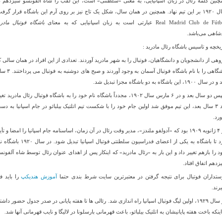
چنین کلمهٔ رئال در زبان اسپانیایی، به معنی «سلطنتی» است، این لقب را شاه آلفونسو سیزدهم د
سال ۱۹۲۰ بر این تیم نهاد. همچنین در همان سال، شکل یک تاج نیز بر روی آرم این باشگاه قرار گرف
Real Madrid Club de F عبارتی است به زبان اسپانیایی که به معنای
باشگاه فوتبال مادری
دشاهی
می‌باشد.
ریخچه و تاسیس باشگاه رئال مادرید :
وهی از دانشجویان و دانشگاهیان، فوتبال را به شهر مادرید آوردند. تعدادی از این افراد در همان سالی ک
باشگاهی را با نام باشگاه فوتبال آسمان به وجود آوردند و صبح ها
سال ۱۹۰۰، این باشگاه به دو باشگاه مجزا تبدیل شد.
سپس دو سال بعد و در ۶ مارس سال ۱۹۰۲، مجدداً باشگاه نام خود را به باشگاه فوتبال رئال مادرید تغ
داد ۳ سال بعد، این تیم موفق شد اولین جام خود را با شکست تیم اتلتیک بیلبائو در جام اسپانیا به دس
ورد.
در ۴ ژانویه ۱۹۰۹ بود که «آدولفو ملندز»، مدیر وقت رئال در آن زمان، اساسنامه جام اسپانیا را امضا و تأی
کرد تا باشگاه به یکی از اعضای فدراسیون سلطنتی فوتبال اسپانیا تبدیل شود. در سال
د را بازهم تغییر داد و این بار به «رئال مادرید» که اینکار پس از اهدای عنوان رئال توسط شاه آلفونس
زدهم اتفاق افتاد.
ستداران فوتبال برای نتیجه گرفتن در معتبرترین سایت شرط بندی حتما
آموزش هندیکپ
را باید فر
رند.
در سال ۱۹۲۹، اولین لیگ فوتبال اسپانیا راه اندازی شد. رئالی ها تا هفته پایانی در صدر جدول حضور داشت
اینکه باخت هفته پایانیشان به اتلتیک بیلبائو، باعث قهرمانی بارسلونا در لالیگا و نایب قهرمانی آنها شد.