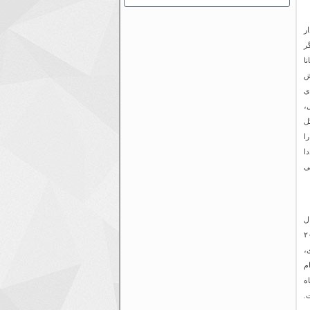
ورددار
ین ۴ بازیکن دیگر
وس سانتیانا
 که بیش
-۱۹۸۹، تا سال ۲۰۱۰، دارای
 در یک فصل،
یک فصل لالیگا را به نام خود ثبت کرد. همچنین ۴۹ گل
را
ابقه، مجددا
ی
ل
ل اسپانیا و موفق‌ترین تیم تاریخ فوتبال اروپا و موفق‌ترین تیم فوتبال سدهٔ ۲۰
 دل ری،
رمانی در جام
م باشگاه
ت.