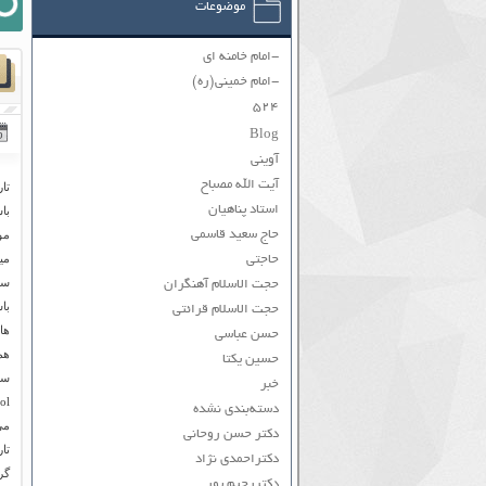
موضوعات
-امام خامنه ای
-امام خمینی(ره)
۵۲۴
Blog
آوینی
آیت الله مصباح
تار
استاد پناهیان
با
حاج سعید قاسمی
حاجتی
حجت الاسلام آهنگران
حجت الاسلام قرائتی
حسن عباسی
هم
حسین یکتا
خبر
دسته‌بندی نشده
می
دکتر حسن روحانی
تا
دکتراحمدی نژاد
گر
دکتررحیم پور