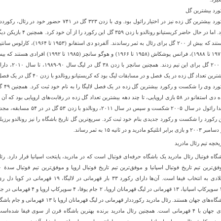
ورد بیشترین گل
رکورد بیشترین گل زده نیز در اختیار رائول بود. وی با زدن ۳۲۳ گل در ۷۴۱ حضور خود در رئال، رک
بود. اما در حال حاضر کریستیانو رونالدو با زدن ۳۵۹ گل این رکورد را از آن خود کرد. همچن
هستند که بیش از ۲۰۰ گل برای رئال به ثمر رساندند. آلفردو دی استفانو (۱۹۵۳ تا ۱۹۶۴)، کارل
(۱۹۷۱ تا ۱۹۸۸)، فرانس پوشکاش (۱۹۵۸ تا ۱۹۶۶) و هوگو سانچز (۱۹۸۵ تا ۱۹۹۲) افرادی هستند
از ۲۰۰ گل برای این تیم زدند. همچنین سانچز با زدن ۳۸ گل در لیگ سال ۹۰
بیشترین تعداد گل زده در یک فصل و در مسابقات لیگ بود که کریستیانو رونالدو با زدن ۴۰ گل
رکورد وی را شکست و رکورد بیشترین گل زده در 
زده دی استفانو در ۵۸ بازی اروپایی، تا چند دهه بیشترین تعداد گل زده در رقابت‌های اروپایی بود که آن 
ابتدا رائول در سال ۲۰۰۵ شکست و سپس در سال ۲۰۱۱، رونالدو با زدن ۵۳ گل در در ۵۴ مس
ن رکورد را شکست و رکورد جدیدی بنام خود ثبت کرد. سریع‌ترین گل تاریخ باشگاه را نیز رونالدو برزیل
 و بازی برابر اتلتیکو مادرید و در ثانیه ۱۵ به ثمر رساند.
یخچه تیم رئال مادرید
شگاه فوتبال رئال مادرید یک باشگاه حرفه‌ای فوتبال است که در مادرید، پایتخت اسپانیا قرار دارد. رئا
موفق‌ترین تیم تاریخ فوتبا
میلادی به انتخاب فیفا است. آن‌ها دارای رکورد ۳۳ بار قهرمانی در لالیگا، ۱۹ قهرمانی در کوپا
۱۰ سوپرکاپ اسپانیا، ۱۳ قهرمانی در لیگ قهرمانان اروپا، ۲ جام یوفا، ۴ سوپرکاپ اروپا و ۴ قه
باشگاه‌های جهان هستند. رئال مادرید رکورددار قهرمانی در لیگ قهرمانان اروپا با ۱۳ قهرمانی و جا
های جهان با ۴ قهرمانی است. همچنین رئال مادرید برنده بهترین باشگاه قرن از سوی فیفا شده‌اس