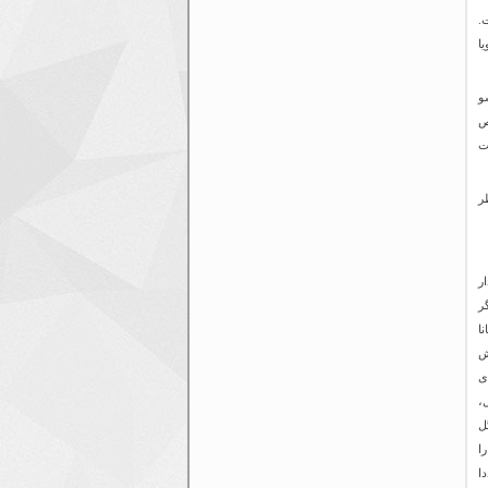
.
ا
سو
ص
ه برایش ۳ جام گرفت
ر
ورددار
ین ۴ بازیکن دیگر
وس سانتیانا
 که بیش
-۱۹۸۹، تا سال ۲۰۱۰، دارای
 در یک فصل،
یک فصل لالیگا را به نام خود ثبت کرد. همچنین ۴۹ گل
را
ابقه، مجددا