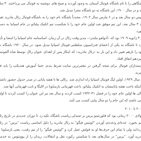
باشگاهی را با نام باشگاه فوتبال آسمان به وجود آوردند و صبح ها
سال ۱۹۰۰، این باشگاه به دو باشگاه مجزا تبدیل شد.
سپس دو سال بعد و در ۶ مارس سال ۱۹۰۲، مجدداً باشگاه نام خود را به باشگاه فوتبال رئال مادرید تغ
داد ۳ سال بعد، این تیم موفق شد اولین جام خود را با شکست تیم اتلتیک بیلبائو در جام اسپانیا به دس
ورد.
در ۴ ژانویه ۱۹۰۹ بود که «آدولفو ملندز»، مدیر وقت رئال در آن زمان، اساسنامه جام اسپانیا را امضا و تأی
کرد تا باشگاه به یکی از اعضای فدراسیون سلطنتی فوتبال اسپانیا تبدیل شود. در سال
د را بازهم تغییر داد و این بار به «رئال مادرید» که اینکار پس از اهدای عنوان رئال توسط شاه آلفونس
زدهم اتفاق افتاد.
ستداران فوتبال برای نتیجه گرفتن در معتبرترین سایت شرط بندی حتما آموزش هندیکپ را باید فر
رند.
در سال ۱۹۲۹، اولین لیگ فوتبال اسپانیا راه اندازی شد. رئالی ها تا هفته پایانی در صدر جدول حضور داشت
اینکه باخت هفته پایانیشان به اتلتیک بیلبائو، باعث قهرمانی بارسلونا در لالیگا و نایب قهرمانی آنها شد.
رئالی ها اولین جام خود را در فصل ۳۱-۱۹۳۲ کسب کردند و سال بعد نیز این عنوان را کسب کردند تا او
می باشند که این جام را دو سال پیاپی کسب می کنند.
تا ۲۰۱۰
جولای ۲۰۰۰ زمانی بود كه فلورنتینو پرس بر صندلی ریاست باشگاه تكیه زد تا دوران جدیدی در تاریخ رئ
م بخورد. عده‌ای وعده‌ی آوردن “لوئیس فیگو” به رئال مادرید را دلیل اساسی ریاست “پرس” در رئا
‌دانند ولی با تمام این حرف‌ها او به قولش عمل كرد و “لوئیس فیگو” را از تیم رقیب، یعنی بارسلونا ب
درید آورد. “پرس” در سال‌های بعد با شكستن ركورد نقل و انتقالات، زیدان را از یوونتوس به خدم