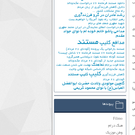
ب
دانلود مستند فرمانده 76
درخواست مک‌دونالد
دلایل کاهش فرزندآوری از زبان مردم
راه علاج مشکلات کشور ...
رشد مادران در گرو فرزندآوری
اران
رهبر انقلاب: راه نفوذ آمریکا را خواهیم بست
شهید مطهری
ضعف های برجام
فرم درخواست اعطای نمایندگی در ایران
محمد مطهری
ی
مداحی پاشو خانم خونه ام با نوای جواد
ه
مقدم
مستند
مدافع کلیپ
ست
مستند بازخوانی یک پرونده (کودتای 28 مرداد)
مستند فرمانده 76
مستند فرمانده 76 شامل چیست؟
د
مستند کوتاه «نقشه نفوذ؛ دیپلماسی همبرگری»
مستندی جدید از کودتای 28 مرداد
مک‌دونالد
ی
نماهنگ
نقاط قوت برجام
نهضت ملي شدن صنعت نفت
ه
ورود مک‌دونالد
کارشناس شبکه جهانی ولایت
کلیپ
کلیپ مستند
کاهش فرزندآوری
کودتای 28 مرداد
.
گلچین مولودی ولادت حضرت ابوالفضل
العباس(ع) با نوای محمود کریمی
ا
سو
پیوندها
ص
ه برایش ۳ جام گرفت
Filmo
هنگ درام
ر
وطن موزیک