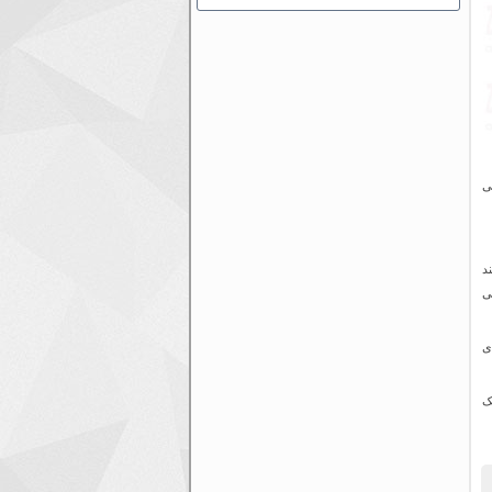
فی
د
یت می
ی
یک