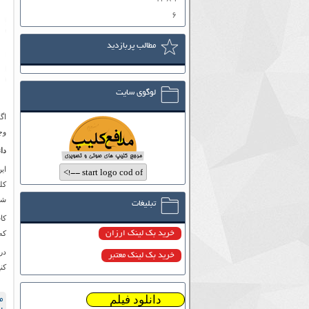
۶
مطالب پربازدید
لوگوی سایت
وجو
دا
ای
شو
تبلیغات
کا
خرید بک لینک ارزان
که 
خرید بک لینک معتبر
کن
دانلود فیلم
م
ب