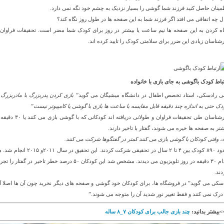
مینان حاصل کنید فرزند شما گوشی را بسیار نزدیک به چشم خود نگه نمی دارد.
ل چه اتفاقی می افتد اگر فرزند شما به این صفحه ها در طول روز نگاه کند؟
اه کردن به این صفحه ها نیم ساعت یا بیشتر در روز برای کودک شما مضر است. تحقیقات فراوان 
رشناسان زیادی این ضرر برای سلامتی کودک را تایید کرده اند.
تباط کودک باگوشی به جای بازی با خانواده
ی رادسکی، استاد تخصص اطفال در دانشگاه میشیگان می گوید
” بازی کردن پدربزرگ با مادربزرگ ب
دک حتی به اندازه چند دقیقه قابل مقایسه با ساعت ها بازی با گوشی یا کامپیوتر نیست”
کارشناسان طی تحقیقات فراوان و طولانی دریافته اند کودکانی که با گوشی بازی 
شتر به صفحه ها خیره می شوند، گفتار با تاخیر دارند.
ه، وقتی کودکان با گوشی بازی می کنند کمتر در گفتگوها شرکت می کنند.
حدود ۸۹۰ کودک بین ۴ تا ۲ سال در تحقیقی شرکت کردند. این تحقیق در سال ۲۰۱۱و ۲۰۱۵
کدام ۳۰ دقیقه در روز تلویزیون می دیدند. مشخص شد این کودکان ۵۰ درصد خطر تاخیر در گفتار را 
دند.
سکی می گوید” در فروشگاه ها، برای کودکان خود گوشی و صفحه های دیگر نخرید چون آن ها اصلا آ
 درک نمی کنند و فقط تغییر نور شدید آن را متوجه می شوند.”
>بیشتر بدانید:
چند بازی جالب برای کودکان ۷_۸ ساله