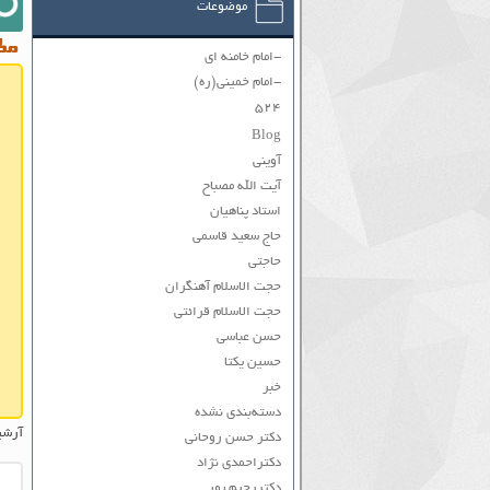
موضوعات
مطا
-امام خامنه ای
-امام خمینی(ره)
۵۲۴
Blog
آوینی
آیت الله مصباح
استاد پناهیان
حاج سعید قاسمی
حاجتی
حجت الاسلام آهنگران
حجت الاسلام قرائتی
حسن عباسی
حسین یکتا
خبر
دسته‌بندی نشده
آرشیو
دکتر حسن روحانی
دکتراحمدی نژاد
دکتررحیم پور