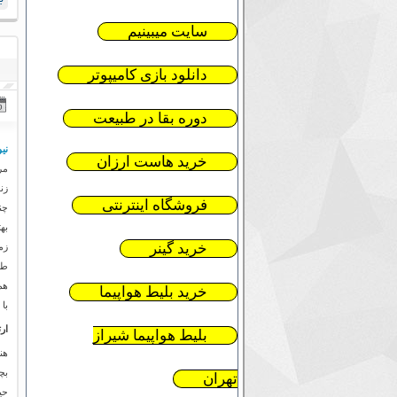
سایت میبینیم
دانلود بازی کامیپوتر
دوره بقا در طبیعت
نیو
خرید هاست ارزان
مر
زن
فروشگاه اینترنتی
چن
به
خرید گینر
طو
هم
خرید بلیط هواپیما
با
ار
بلیط هواپیما شیراز
هن
بچ
تهران
حی