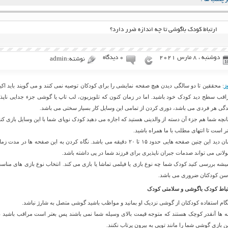
ارتباط کودک باگوشی تا چه اندازه ضرر دارد؟
دوشنبه ، 8 مارس 2021
۰ دیدگاه
نوشته:admin
ز
: محققین تا دو سالگی دیدن هیچ صفحه نمایشی را برای کودکان توصیه نمی کنند و می گویند باید اکید
اقب سطح دید کودک خود باشید. اما در زمان کنون که تلویزیون، لب تاپ یا گوشی جزء جدایی ناپذی
دگی هر فردی می باشد، دوری کردن از تمامی این وسایل کار بسیار سختی می باشد.
انچه شما هم جزء آن دسته از والدینی هستید که اجازه می دهید کودک نوپای شما با این وسایل بازی کند
تر است تا انتهای مطلب با ما همراه باشید.
زمان دید این چنین صفحه هایی حدود ۱۵ تا ۲۰ دقیقه می باشد. نگاه کردن به این صفحه ها در مدت ز
لانی می تواند صدمات جبران ناپذیری برای فرزند شما در پی داشته باشد.
یشه بررسی کنید کودک شما چه نوع بازی یا فیلمی تماشا یا بازی می کند. انتخاب نوع بازی های مناس
 سن کودکتان ضروری می باشد.
تباط کودک باگوشی و سلامتی کودک
گام استفاده کودکتان از گوشی نزدیک او بمانید و مواظب باشید گوشی متصل به شارژ نباشد.
ه ها آنقدر کوچک هستند که متوجه قیمت بالای وسیله شما نمی باشند پس بعتر است مراقب باشید د
ن بازی گوشی شما را مانند توپی به بیرون پرتاب نکنند.