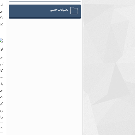
اط
تبلیغات متنی
حا
نگ
کا
ار
جن
کو
بی
بل
کر
رد
را
>>