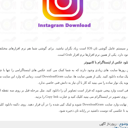
اگر سیستم عامل گوشی تان IOS است زیاد نگران نباشید. برای گوشی شما هم نرم افزارهای مختل
د دارد. یکی از همین نرم افزارها نرم افزار Grab است.
نلود عکس از اینستاگرام با کامپیوتر
ن روزها سایت های زیادی وجود دارند که به شما کمک می کنند عکس های اینستاگرامی را تنها با چن
کلیک ساده دانلود کنید. یکی از همین سایت ها، سایت DownloadGram است. زمانی که وارد این سا
ید یک نوار ساده را می بینید که کار با آن نیاز به دانش فنی خاصی ندارد.
فی است وارد پیجی شوید که قرار است تصاویر آن را دانلود کنید. مثل مرحله قبل بر روی سه نقطه ا
روی تصویر در اینستاگرام می بینید کلیک کنید و عبارت Copy link را بزنید.
در نهایت وارد سایت DownloadGram شوید و لینک کپی شده را در آن قرار دهید. روی دکمه دانلود کل
ید تا عکسی که دوست داشتید در رایانه تان ذخیره شود.
وضوع :
رپورتاژ آگهی
رچسب ها :