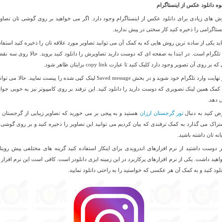
وه دانلود عکس از اینستاگرام
ش های زیادی برای دانلود عکس از اینستاگرام وجود دارد. اگر می خواهید بر روی گوشی تان تصاوی
نستاگرامی را ذخیره کنید کار سختی در پیش ندارید.
ید یکی از ساده ترین روش هایی که به کمک آن می توانید تصاویر مورد علاقه تان را ذخیره کنید استفاد
 تلگرام است. در ابتدا به صفحه ای که دوست دارید تصاویرش را دانلود کنید بروید. حالا روی سه نقط
که بر روی آن تصویر وجود دارد کلیک کنید تا عبارت copy link برایتان ظاهر شود.
در نهایت وارد تلگرام خود شوید و در بخش Saved message لینک کپی شده را پیست نمایید. حالا می تو
 کمک همین لینک تصویری که دوست دارید را دانلود کنید. این ترفند بر روی کامپیوتر نیز به خوبی جوا
 دهد.
ض کنید به دنبال
تور گرجستان ارزان
هستید و به پیجی بر می خورید که تصاویر زیبایی از گرجستان ب
تراک می گذارد به کمک ترفندی که بیان کردیم می توانید این تصاویر را ذخیره کنید و بر روی گوشی ی
انه تان داشته باشید.
ر دوست داشتید از نرم افزارهای اندرویدی برای اینکار استفاده کنید گزینه های مختلفی پیش رویتا
اهید داشت. یکی از نرم افزارهای پرکاربرد در این زمینه ایزی دانلودر است. کافی است این نرم افزار ر
نلود کنید و به کمک آن هر عکسی که خواستید را به راحتی دانلود نمایید.