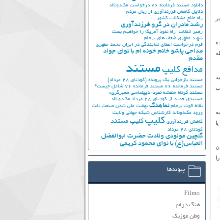
دانلود مستند فرمانده 76
درخواست مک‌دونالد
دلایل کاهش فرزندآوری از زبان مردم
ر
راه علاج مشکلات کشور ...
رشد مادران در گرو فرزندآوری
رهبر انقلاب: راه نفوذ آمریکا را خواهیم بست
شهید مطهری
ضعف های برجام
ه
فرم درخواست اعطای نمایندگی در ایران
محمد مطهری
مداحی پاشو خانم خونه ام با نوای جواد
ه
مقدم
مستند
مدافع کلیپ
انید
مستند بازخوانی یک پرونده (کودتای 28 مرداد)
مستند فرمانده 76
مستند فرمانده 76 شامل چیست؟
ب
مستند کوتاه «نقشه نفوذ؛ دیپلماسی همبرگری»
مستندی جدید از کودتای 28 مرداد
مک‌دونالد
نماهنگ
نقاط قوت برجام
نهضت ملي شدن صنعت نفت
ه
ورود مک‌دونالد
کارشناس شبکه جهانی ولایت
کلیپ
کلیپ مستند
کاهش فرزندآوری
ا
کودتای 28 مرداد
گلچین مولودی ولادت حضرت ابوالفضل
العباس(ع) با نوای محمود کریمی
ن
ا
پیوندها
Filmo
هنگ درام
وطن موزیک