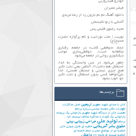
خودرو هیدروژنی
فیلتر ممبران
دانلود آهنگ نم نم بارون زد از رضا مریدی
آشنایی با رنو تالیسمان
مجید رضوی قلبمی پس
توییت | علت نورانیت و نام پرآوازه حضرت
ی
مسیح(ع)
ت
ایجاد «دوقطبی کاذب» در جامعه، رفتاری
منافقانه است/ دوقطبی‌سازی موجب
دیکتاتوری روانی در جامعه می‌شود
ی
چطور می‌شود در عین وابستگی به خدا،
د
استقلال هم داشت؟/ اخلاص یعنی تحت تأثیر
هیچ چیزی نیستی و مستقل هستی/ خدا
و
نمی‌خواهد کسی بدون استقلال و تحت تأثیر
جوّ، خوب بشود
برچسب‌ها
اربعین
اذان با صدای شهید مطهری
اصل مذاکرات
اظهارات تکان دهنده عباسی درباره برجام
اهمیت اذان از دیدگاه شهید مطهری
بازخوانی یک پرونده
بازخوانی یک کودتا
با مذاکره مخالف نیستم، اما ...
تولید ملی
جراحی زیبایی بینی
برجام
حقوق بشر آمریکایی
خاطره ای فایل صوتی اذان
خلاصه ای از مواضع حضرت امام خامنه ای
داعش
خلاصه مستند فرمانده 76