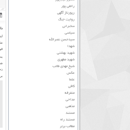
رائفی پور
رپورتاژ آگهی
روایت جنگ
سخنرانی
دا
سیاسی
ای
سیدحسن نصرالله
مت
شهدا
قو
شهید بهشتی
به
شهید مطهری
شو
شیخ مهدی طائب
ذخ
عکس
بر
علما
کافی
متفرقه
مداحی
مذهبی
مستند
مستند راه
مطالب برتر