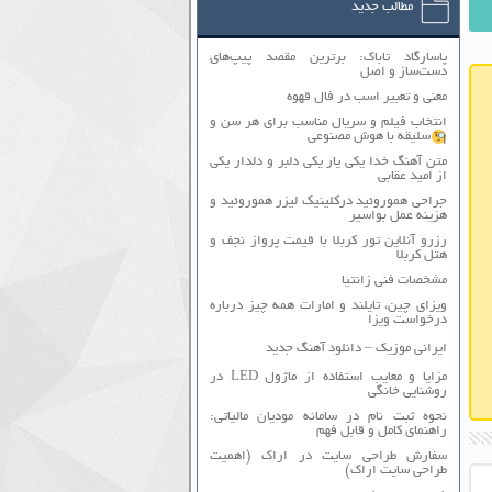
مطالب جدید
پاسارگاد تاباک: برترین مقصد پیپ‌های
دست‌ساز و اصل
معنی و تعبیر اسب در فال قهوه
انتخاب فیلم و سریال مناسب برای هر سن و
سلیقه با هوش مصنوعی
متن آهنگ خدا یکی یار یکی دلبر و دلدار یکی
از امید عقابی
جراحی هموروئید درکلینیک لیزر هموروئید و
هزینه عمل بواسیر
رزرو آنلاین تور کربلا با قیمت پرواز نجف و
هتل کربلا
مشخصات فنی زانتیا
ویزای چین، تایلند و امارات همه چیز درباره
درخواست ویزا
ایرانی موزیک – دانلود آهنگ جدید
مزایا و معایب استفاده از ماژول LED در
روشنایی خانگی
نحوه ثبت نام در سامانه مودیان مالیاتی:
راهنمای کامل و قابل فهم
سفارش طراحی سایت در اراک (اهمیت
طراحی سایت اراک)