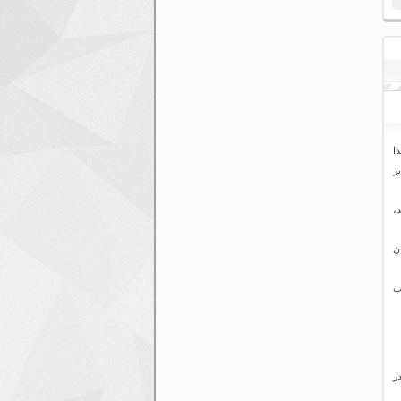
ا
ر
،
مان
ب
ر