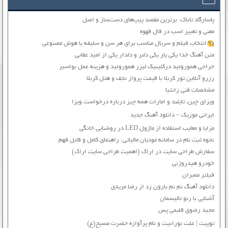
پاسارگاد تاباک: برترین مقصد پیپ‌های دست‌ساز و اصل
معنی و تعبیر اسب در فال قهوه
انتخاب فیلم و سریال مناسب برای هر سن و سلیقه با هوش مصنوعی
متن آهنگ خدا یکی یار یکی دلبر و دلدار یکی از امید عقابی
جراحی هموروئید درکلینیک لیزر هموروئید و هزینه عمل بواسیر
رزرو آنلاین تور کربلا با قیمت پرواز نجف و هتل کربلا
مشخصات فنی زانتیا
ویزای چین، تایلند و امارات همه چیز درباره درخواست ویزا
ایرانی موزیک – دانلود آهنگ جدید
مزایا و معایب استفاده از ماژول LED در روشنایی خانگی
نحوه ثبت نام در سامانه مودیان مالیاتی: راهنمای کامل و قابل فهم
سفارش طراحی سایت در اراک (اهمیت طراحی سایت اراک)
خودرو هیدروژنی
فیلتر ممبران
دانلود آهنگ نم نم بارون زد از رضا مریدی
آشنایی با رنو تالیسمان
مجید رضوی قلبمی پس
توییت | علت نورانیت و نام پرآوازه حضرت مسیح(ع)