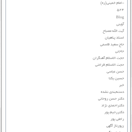
-امام خمینی(ره)
۵۲۴
Blog
آوینی
آیت الله مصباح
استاد پناهیان
حاج سعید قاسمی
حاجتی
حجت الاسلام آهنگران
حجت الاسلام قرائتی
حسن عباسی
حسین یکتا
خبر
دسته‌بندی نشده
دکتر حسن روحانی
دکتراحمدی نژاد
دکتررحیم پور
رائفی پور
رپورتاژ آگهی