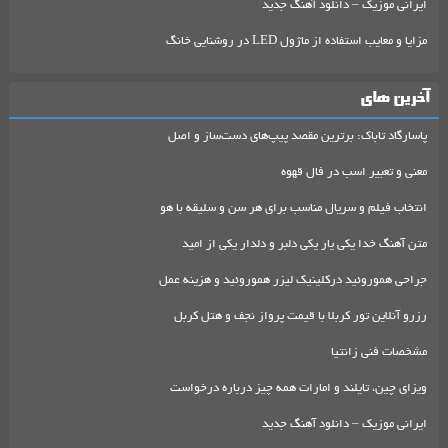
ایرانی موزیک – دانلود آهنگ جدید
مزایا و معایب استفاده از ماژول LED در روشنایی خانگ
آخرین های
پاسارگاد تاباک: برترین مقصد پیپ‌های دست‌ساز و اصل
معنی و تعبیر اسب در فال قهوه
انتخاب فیلم و سریال مناسب برای هر سن و سلیقه با هو
متن آهنگ خدا یکی یار یکی دلبر و دلدار یکی از امید
جراحی هموروئید درکلینیک لیزر هموروئید و هزینه عمل
رزرو آنلاین تور کربلا با قیمت پرواز نجف و هتل کربل
مشخصات فنی زانتیا
ویزای چین، تایلند و امارات همه چیز درباره درخواست
ایرانی موزیک – دانلود آهنگ جدید