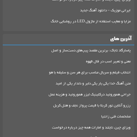
ایرانی موزیک – دانلود آهنگ جدید
مزایا و معایب استفاده از ماژول LED در روشنایی خانگ
آخرین های
پاسارگاد تاباک: برترین مقصد پیپ‌های دست‌ساز و اصل
معنی و تعبیر اسب در فال قهوه
انتخاب فیلم و سریال مناسب برای هر سن و سلیقه با هو
متن آهنگ خدا یکی یار یکی دلبر و دلدار یکی از امید
جراحی هموروئید درکلینیک لیزر هموروئید و هزینه عمل
رزرو آنلاین تور کربلا با قیمت پرواز نجف و هتل کربل
مشخصات فنی زانتیا
ویزای چین، تایلند و امارات همه چیز درباره درخواست