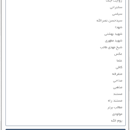
روایت جنگ
سخنرانی
سیاسی
سیدحسن نصرالله
شهدا
شهید بهشتی
شهید مطهری
شیخ مهدی طائب
عکس
علما
کافی
متفرقه
مداحی
مذهبی
مستند
مستند راه
مطالب برتر
مولودی
یوم الله