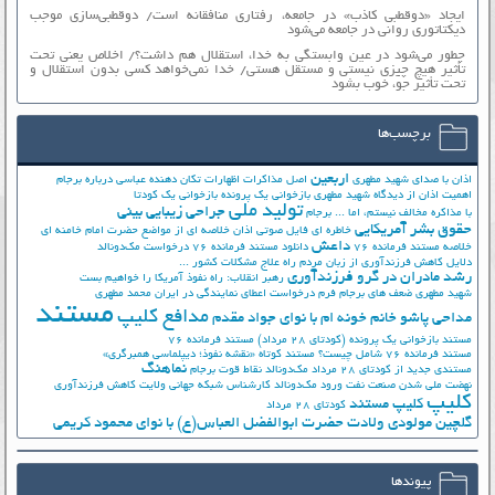
ایجاد «دوقطبی کاذب» در جامعه، رفتاری منافقانه است/ دوقطبی‌سازی موجب
دیکتاتوری روانی در جامعه می‌شود
چطور می‌شود در عین وابستگی به خدا، استقلال هم داشت؟/ اخلاص یعنی تحت
تأثیر هیچ چیزی نیستی و مستقل هستی/ خدا نمی‌خواهد کسی بدون استقلال و
تحت تأثیر جوّ، خوب بشود
برچسب‌ها
اربعین
اذان با صدای شهید مطهری
اصل مذاکرات
اظهارات تکان دهنده عباسی درباره برجام
اهمیت اذان از دیدگاه شهید مطهری
بازخوانی یک پرونده
بازخوانی یک کودتا
تولید ملی
جراحی زیبایی بینی
با مذاکره مخالف نیستم، اما ...
برجام
حقوق بشر آمریکایی
خاطره ای فایل صوتی اذان
خلاصه ای از مواضع حضرت امام خامنه ای
داعش
خلاصه مستند فرمانده 76
دانلود مستند فرمانده 76
درخواست مک‌دونالد
دلایل کاهش فرزندآوری از زبان مردم
راه علاج مشکلات کشور ...
رشد مادران در گرو فرزندآوری
رهبر انقلاب: راه نفوذ آمریکا را خواهیم بست
شهید مطهری
ضعف های برجام
فرم درخواست اعطای نمایندگی در ایران
محمد مطهری
مستند
مدافع کلیپ
مداحی پاشو خانم خونه ام با نوای جواد مقدم
مستند بازخوانی یک پرونده (کودتای 28 مرداد)
مستند فرمانده 76
مستند فرمانده 76 شامل چیست؟
مستند کوتاه «نقشه نفوذ؛ دیپلماسی همبرگری»
نماهنگ
مستندی جدید از کودتای 28 مرداد
مک‌دونالد
نقاط قوت برجام
نهضت ملي شدن صنعت نفت
ورود مک‌دونالد
کارشناس شبکه جهانی ولایت
کاهش فرزندآوری
کلیپ
کلیپ مستند
کودتای 28 مرداد
گلچین مولودی ولادت حضرت ابوالفضل العباس(ع) با نوای محمود کریمی
پیوندها