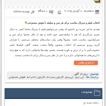
سه‌شنبه ، 8 آوریل 2025
۰ دیدگاه
نوشته:admin
انتخاب فیلم و سریال مناسب برای هر سن و سلیقه با هوش مصنوعی
همه‌ی ما این تجربه رو داشتیم که وقتی می‌خواهیم فیلم یا سریال تماشا کنیم، به دنبال
چیزی می‌گردیم که هم با سلیقه‌مون جور باشه و هم از نظر محتوا برای سن و
شرایط‌مون مناسب باشه. معمولاً وقتی وارد سایت‌های مختلف می‌شیم، با هزاران
گزینه روبرو می‌شیم که انتخاب بینشون واقعاً سخت میشه. گاهی فیلم‌ها خیلی
خشونت‌آمیز یا پر از ترس و دلهره هستند، بعضی وقت‌ها پیام‌هایی دارند که به هیچ وجه
با ارزش‌های ما همخوانی نداره و یا حتی از نظر سن و سال برای ما مناسب نیستند.
ادامه ی مطلب
موضوع :
رپورتاژ آگهی
برچسب ها :
چی بینو
,
چی‌بینو
,
کارتون پسرانه
,
کارتون دخترانه
,
هوش مصنوعی
موضوعات
-امام خامنه ای