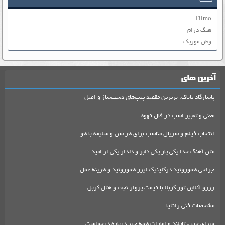
Filmo
هنگ درام
وطن موزیک
آخرین های
پاسارگاد تاباک: برترین مقصد پیپ‌های دست‌ساز و اصل
معنی و تعبیر اسب در فال قهوه
انتخاب فیلم و سریال مناسب برای هر سن و سلیقه با هو
متن آهنگ خدا یکی یار یکی دلبر و دلدار یکی از امید
جراحی هموروئید درکلینیک لیزر هموروئید و هزینه عمل
رزرو آنلاین تور کربلا با قیمت پرواز نجف و هتل کربل
مشخصات فنی زانتیا
ویزای چین، تایلند و امارات همه چیز درباره درخواست